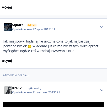
Cytuj
Author stats
Square
Admini
Opublikowano
27 lipca 2013
13 l
Jak miejscówki będą fajnie urozmaicone to jak najbardziej
powinno być ok
Wiadomo już co ma być w tym multi oprócz
wyścigów? Będzie coś w rodzaju wyzwań z BP?
Cytuj
4 tygodnie później...
Author stats
Kre3k
Użytkownicy
Opublikowano
21 sierpnia 2013
12 l