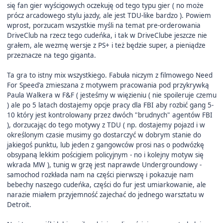
się fan gier wyścigowych oczekuję od tego typu gier ( no może
prócz arcadowego stylu jazdy, ale jest TDU-like bardzo ). Powiem
wprost, porzucam wszystkie myśli na temat pre-orderowania
DriveClub na rzecz tego cudeńka, i tak w DriveClube jeszcze nie
grałem, ale wezmę wersje z PS+ i też będzie super, a pieniądze
przeznacze na tego giganta.
Ta gra to istny mix wszystkiego. Fabuła niczym z filmowego Need
For Speed'a zmieszana z motywem pracowania pod przykrywką
Paula Walkera w F&F ( jesteśmy w więzieniu ( nie spoileruje czemu
) ale po 5 latach dostajemy opcje pracy dla FBI aby rozbić gang 5-
10 który jest kontrolowany przez dwóch "brudnych" agentów FBI
), dorzucając do tego motywy z TDU ( np. dostajemy pojazd i w
określonym czasie musimy go dostarczyć w dobrym stanie do
jakiegoś punktu, lub jeden z gangowców prosi nas o podwózkę
obsypaną lekkim pościgiem policyjnym - no i kolejny motyw się
wkrada MW ), tunig w grzę jest naprawde Undergroundowy -
samochod rozkłada nam na części pierwszę i pokazuje nam
bebechy naszego cudeńka, części do fur jest umiarkowanie, ale
narazie miałem przyjemność zajechać do jednego warsztatu w
Detroit.