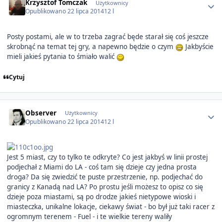
Krzysztof Tomczak
Użytkownicy
Opublikowano
22 lipca 2014
12 l
Posty postami, ale w to trzeba zagrać będe starał się coś jeszcze
skrobnąć na temat tej gry, a napewno będzie o czym
Jakbyście
mieli jakieś pytania to śmiało walić
Cytuj
Author stats
Observer
Użytkownicy
Opublikowano
22 lipca 2014
12 l
Jest 5 miast, czy to tylko te odkryte? Co jest jakbyś w linii prostej
podjechał z Miami do LA - coś tam się dzieje czy jedna prosta
droga? Da się zwiedzić te puste przestrzenie, np. podjechać do
granicy z Kanadą nad LA? Po prostu jeśli możesz to opisz co się
dzieje poza miastami, są po drodze jakieś nietypowe wioski i
miasteczka, unikalne lokacje, ciekawy świat - bo był już taki racer z
ogromnym terenem - Fuel - i te wielkie tereny waliły