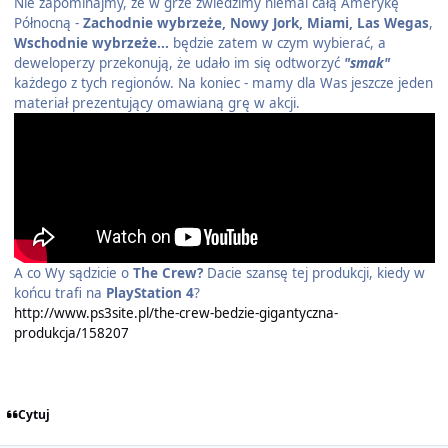
Nie zapominajmy, że w grze zwiedzimy niemal całą Amerykę
Północną -
Zachodnie wybrzeże, Nowy Jork, Miami, Las Wegas
,
Wschodnie wybrzeże...
będzie zatem w czym wybierać, a
deweloperzy przekonują, że udało im się odtworzyć
"smak"
każdego z tych regionów. Na koniec - mamy dla Was jeszcze jeden
materiał prezentujący omawianą grę w akcji.
A co Wy sądzicie o
The Crew?
Dacie szansę tej produkcji, kiedy w
końcu trafi na
PlayStation 4
?
http://www.ps3site.pl/the-crew-bedzie-gigantyczna-
produkcja/158207
Cytuj