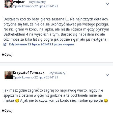
wojnar
Użytkownicy
Opublikowano
22 lipca 2014
12 l
Dostałem kod do bety, gierka zassana i... Na najniższych detalach
przycina się tak, że nie da się ukończyć nawet pierwszego pościgu.
No nic, gram w końcu na lapku, ale niezła różnica między płynnym
Battlefieldem 4 na wysokich a tym. Bardzo się napalilem no ale
cóż, może za kilka lat się pogra jak będzie się miało już nextgena.
Edytowane
22 lipca 2014
12 l
przez wojnar
Cytuj
Author stats
Krzysztof Tomczak
Użytkownicy
Opublikowano
22 lipca 2014
12 l
Jak masz gdzie zagrać to zagraj bo naprawdę warto, nigdy nie
spędzam z betami więcej niż godzine a ta pochłoneła mnie na
maksa
A jak nie to użycz komuś konto niech sobie sprawdzi
Cytuj