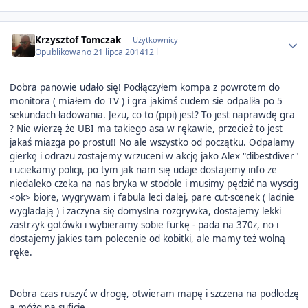
Author stats
Krzysztof Tomczak
Użytkownicy
Opublikowano
21 lipca 2014
12 l
Dobra panowie udało się! Podłączyłem kompa z powrotem do
monitora ( miałem do TV ) i gra jakimś cudem sie odpaliła po 5
sekundach ładowania. Jezu, co to (pipi) jest? To jest naprawdę gra
? Nie wierzę że UBI ma takiego asa w rękawie, przecież to jest
jakaś miazga po prostu!! No ale wszystko od początku. Odpalamy
gierkę i odrazu zostajemy wrzuceni w akcję jako Alex "dibestdiver"
i uciekamy policji, po tym jak nam się udaje dostajemy info ze
niedaleko czeka na nas bryka w stodole i musimy pędzić na wyscig
<ok> biore, wygrywam i fabula leci dalej, pare cut-scenek ( ladnie
wygladają ) i zaczyna się domyslna rozgrywka, dostajemy lekki
zastrzyk gotówki i wybieramy sobie furkę - pada na 370z, no i
dostajemy jakies tam polecenie od kobitki, ale mamy też wolną
ręke.
Dobra czas ruszyć w drogę, otwieram mapę i szczena na podłodzę
a móżg na suficie