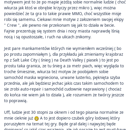
motywem jest to że po mapie jeżdżą sobie normalnie ludzie ( choć
wkurza jak ktoś w obrębie krzyczy przez mikro ), więc można
powiedzieć że ta gra to takie prawie MMO, choć wszystkie misje
robi się samemu. Ciekawi mnie motyw z załozeniem swojej ekipy
" Crew ", ale pewno nie przekonam się jak to działa w becie.
Fajnie prezentuję się system dnia i nocy miasta naprawdę lśnią
nocą i są opustoszałe, i ruch na ulicach znikomy.
Jest pare mankamentów których nie wymieniłem wcześniej ( bo
po prostu zapomniałęm ), dla przykładu jak zmieniamy krajobraz
np z Salt Lake City ( śnieg ) na Death Valley ( piasek ) to jest po
prostu taka granica, ze tu śnieg a za metr piach, więc wygląda to
troche śmiesznie, wkurza też motyw że poobijałem sobie
samochód maska wgnieciona, urwane lusterko, pęknięta szyba
przednia, ale jak będziesz jechac jakis czas takim samochodem to
sie zrobi auto-repair i samochód cudownie naprawiony ( chociaż
do końca nie wiem jak to działa ), ale rozumiem że twórcy jeszcze
to poprawią.
Uff, ludzie jest 30 stopni za oknem i od tego pisania normalnie ze
mnie cieknie już
A to jest dopiero czubek góry lodowej który
poruszyłem na temat tej gry. Będe grał dalej i najwyżej będe
dopisywać co jakiś czas wrażenia, ale jak narazie to jest must-have