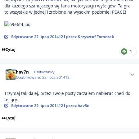
dla każdego szanującego się fana motoryzacji i wyścigów. Ta gra
to wszystkie w jednej i zrobione na wysokim poziomie! PEACE!
Edytowane
22 lipca 2014
12 l
przez Krzysztof Tomczak
Cytuj
1
Author stats
hav7n
Użytkownicy
Opublikowano
22 lipca 2014
12 l
Trzymaj tak dalej, przez Twoje posty zaczalem nabierac checi do
tej gry.
Edytowane
22 lipca 2014
12 l
przez hav3n
Cytuj
Author stats