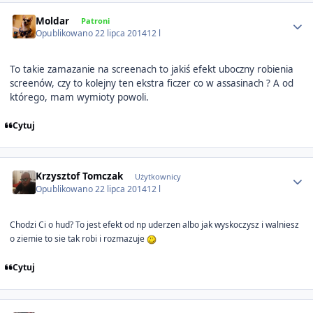
Author stats
Moldar
Patroni
Opublikowano
22 lipca 2014
12 l
To takie zamazanie na screenach to jakiś efekt uboczny robienia
screenów, czy to kolejny ten ekstra ficzer co w assasinach ? A od
którego, mam wymioty powoli.
Cytuj
Author stats
Krzysztof Tomczak
Użytkownicy
Opublikowano
22 lipca 2014
12 l
Chodzi Ci o hud? To jest efekt od np uderzen albo jak wyskoczysz i walniesz
o ziemie to sie tak robi i rozmazuje
Cytuj
Author stats