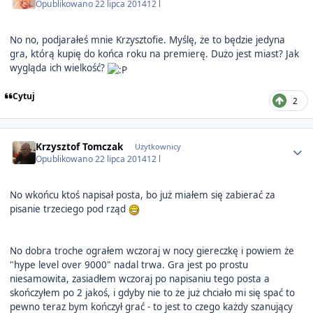
Opublikowano
22 lipca 2014
12 l
No no, podjarałeś mnie Krzysztofie. Myślę, że to będzie jedyna
gra, którą kupię do końca roku na premierę. Dużo jest miast? Jak
wygląda ich wielkość?
Cytuj
2
Author stats
Krzysztof Tomczak
Użytkownicy
Opublikowano
22 lipca 2014
12 l
No wkońcu ktoś napisał posta, bo już miałem się zabierać za
pisanie trzeciego pod rząd
No dobra troche ograłem wczoraj w nocy giereczkę i powiem że
"hype level over 9000" nadal trwa. Gra jest po prostu
niesamowita, zasiadłem wczoraj po napisaniu tego posta a
skończyłem po 2 jakoś, i gdyby nie to że już chciało mi się spać to
pewno teraz bym kończył grać - to jest to czego każdy szanujący