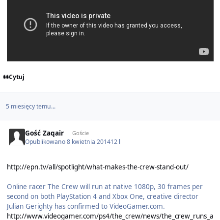
Cytuj
5 miesięcy temu...
Gość Zaqair
Goście
Opublikowano
8 kwietnia 2014
12 l
http://epn.tv/all/spotlight/what-makes-the-crew-stand-out/
Online racer The Crew will run at native 1080p, 30 frames per
second on both PlayStation 4 and Xbox One, creative director
Julian Gerighty has confirmed to VideoGamer.com.
http://www.videogamer.com/ps4/the_crew/news/the_crew_runs_a