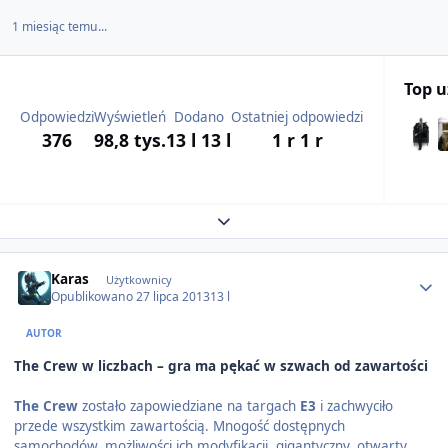
1 miesiąc temu...
Top 
Odpowiedzi
Wyświetleń
Dodano
Ostatniej odpowiedzi
376
98,8 tys.
13 l
13 l
1 r
1 r
Expand topic overview
Author stats
Karas
Użytkownicy
Opublikowano
27 lipca 2013
13 l
AUTOR
The Crew w liczbach – gra ma pękać w szwach od zawartości
The Crew
zostało zapowiedziane na targach
E3
i zachwyciło
przede wszystkim zawartością. Mnogość dostępnych
samochodów, możliwości ich modyfikacji, gigantyczny, otwarty