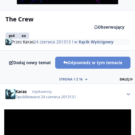
The Crew
Obserwujący
ps4
xo
Przez
Karas
24 czerwca 2013
13 l
w
Kącik Wyścigowy
Dodaj nowy temat
Odpowiedz w tym temacie
O
STRONA 1 Z 16
DALEJ
Author stats
Karas
Użytkownicy
Opublikowano
24 czerwca 2013
13 l