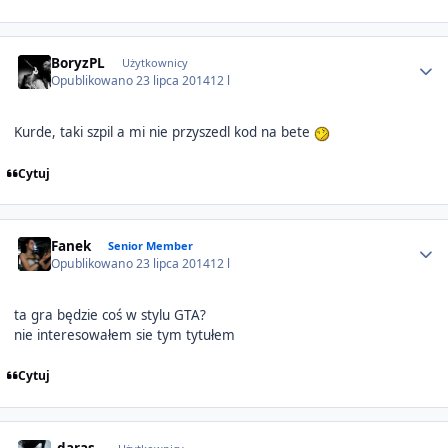
Author stats
BoryzPL
Użytkownicy
Opublikowano
23 lipca 2014
12 l
Kurde, taki szpil a mi nie przyszedl kod na bete
Cytuj
Author stats
Fanek
Senior Member
Opublikowano
23 lipca 2014
12 l
ta gra będzie coś w stylu GTA?
nie interesowałem sie tym tytułem
Cytuj
Author stats