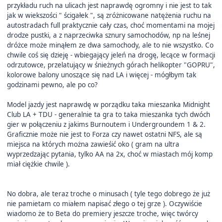
przykładu ruch na ulicach jest naprawdę ogromny i nie jest to tak
jak w wiekszości " ścigałek ", są zróżnicowane natężenia ruchu na
autostradach full praktycznie cały czas, choć momentami na mojej
drodze pustki, a z naprzeciwka sznury samochodów, np na leśnej
dróżce może minąłem ze dwa samochody, ale to nie wszystko. Co
chwile coś się dzieję - wbiegający jeleń na drogę, lecące w formacji
odrzutowce, przelatujący w śnieżnych górach helikopter "GOPRU",
kolorowe balony unoszące się nad LA i więcej - mógłbym tak
godzinami pewno, ale po co?
Model jazdy jest naprawdę w porządku taka mieszanka Midnight
Club LA + TDU - generalnie ta gra to taka mieszanka tych dwóch
gier w połączeniu z jakims Burnoutem i Undergroundem 1 & 2.
Graficznie może nie jest to Forza czy nawet ostatni NFS, ale są
miejsca na których można zawieśić oko ( gram na ultra
wyprzedzając pytania, tylko AA na 2x, choć w miastach mój komp
miał ciężkie chwile ).
No dobra, ale teraz troche o minusach ( tyle tego dobrego że już
nie pamietam co miałem napisać złego o tej grze ). Oczywiście
wiadomo że to Beta do premiery jeszcze troche, więc twórcy