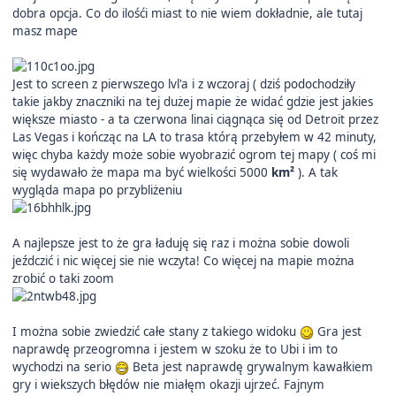
dobra opcja. Co do ilośći miast to nie wiem dokładnie, ale tutaj
masz mape
Jest to screen z pierwszego lvl'a i z wczoraj ( dziś podochodziły
takie jakby znaczniki na tej dużej mapie że widać gdzie jest jakies
większe miasto - a ta czerwona linai ciągnąca się od Detroit przez
Las Vegas i kończąc na LA to trasa którą przebyłem w 42 minuty,
więc chyba każdy może sobie wyobrazić ogrom tej mapy ( coś mi
się wydawało że mapa ma być wielkości 5000
km²
). A tak
wygląda mapa po przybliżeniu
A najlepsze jest to że gra ładuję się raz i można sobie dowoli
jeźdczić i nic więcej sie nie wczyta! Co więcej na mapie można
zrobić o taki zoom
I można sobie zwiedzić całe stany z takiego widoku
Gra jest
naprawdę przeogromna i jestem w szoku że to Ubi i im to
wychodzi na serio
Beta jest naprawdę grywalnym kawałkiem
gry i wiekszych błędów nie miałęm okazji ujrzeć. Fajnym