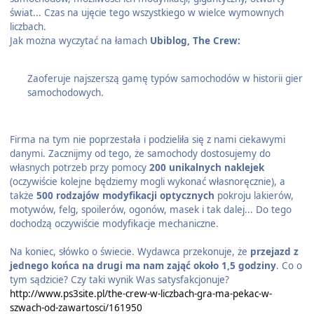
świat... Czas na ujęcie tego wszystkiego w wielce wymownych
liczbach.
Jak można wyczytać na łamach
Ubiblog, The Crew:
Zaoferuje najszerszą gamę typów samochodów w historii gier
samochodowych.
Firma na tym nie poprzestała i podzieliła się z nami ciekawymi
danymi. Zacznijmy od tego, że samochody dostosujemy do
własnych potrzeb przy pomocy
200 unikalnych naklejek
(oczywiście kolejne będziemy mogli wykonać własnoręcznie), a
także
500 rodzajów modyfikacji optycznych
pokroju lakierów,
motywów, felg, spoilerów, ogonów, masek i tak dalej... Do tego
dochodzą oczywiście modyfikacje mechaniczne.
Na koniec, słówko o świecie. Wydawca przekonuje, że
przejazd z
jednego końca na drugi ma nam zająć około 1,5 godziny
. Co o
tym sądzicie? Czy taki wynik Was satysfakcjonuje?
http://www.ps3site.pl/the-crew-w-liczbach-gra-ma-pekac-w-
szwach-od-zawartosci/161950