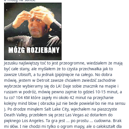
Jezusku najświętszy toć to jest przeogromne, wiedziałem że mają
być całe stany, ale myślałem że to czysta przechwałka jak to
zawsze Ubisoft, a tu jednak (pipi)nięcie na całego. No dobra
mówię, jestem w Detroit zawsze chciałem zwiedzić zachodnie
wybrzeże wybieramy się do LA! Daje sobie znacznik na mapie i
ruszam w podróż, mówię pewno zajmie to gdzieś 10-15 minut, a
tu co? 104 KM które zajeły mi około 42 minut na przejchanie
kolejny mind blow ( obrazka już nie bede powielał bo nie ma sensu
). Po drodze minąłem Salt Lake City, wjechałem na piaszczyste
Death Valley, przebiłem się przez Las Vegas aż dotarłem do
pięknego Los Angeles. Ta gra jest ... po prostu ... cudowna. Brak
mi słów. I nie chodzi mi tylko o ogrom mapy, ale o całokształt dla