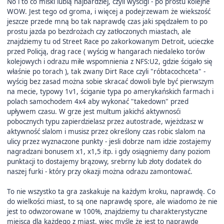
No i to co miśki lubią najbardziej, czyli wyścigi - po prostu kolejne
WOW. Jest tego od groma, i więcej a podejrzewam że wiekszość
jeszcze przede mną bo tak naprawdę czas jaki spędzałem to po
prostu jazda po bezdrożach czy zatłoczonych miastach, ale
znajdziemy tu od Street Race po zakorkowanym Detroit, ucieczke
przed Policją, drag race ( wyścig w hangarach niedaleko torów
kolejowych i odrazu miłe wspomnienia z NFS:U2, gdzie ścigało się
właśnie po torach ), tak zwany Dirt Race czyli "róbtacochceta" -
wyścig bez zasad można sobie skracać dowoli byle być pierwszym
na mecie, typowy 1v1, ściganie typa po amerykańskich farmach i
polach samochodem 4x4 aby wykonać "takedown" przed
upływem czasu. W grze jest multum jakichś aktywnosći
pobocznych typu zapierdzielasz przez autostrade, wjeżdzasz w
aktywność slalom i musisz przez określony czas robic slalom na
ulicy przez wyznaczone punkty - jesli dobrze nam idzie zostajemy
nagradzani bonusem x1, x1,5 itp. i gdy osiągniemy dany poziom
punktacji to dostajemy brązowy, srebrny lub złoty dodatek do
naszej furki - który przy okazji można odrazu zamontować.
To nie wszystko ta gra zaskakuje na każdym kroku, naprawdę. Co
do wielkości miast, to są one naprawdę spore, ale wiadomo że nie
jest to odwzorowane w 100%, znajdziemy tu charakterystyczne
miejsca dla każdego z miast, więc myśle że jest to naprawdę