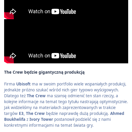
The Crew będzie gigantyczną produkcją
Firma
Ubisoft
ma w swoim portfolio wiele wspaniałych produkcji,
jednakże próżno szukać wśród nich gier typowo wyścigowych.
Dlatego też
The Crew
ma szansę odmienić ten stan rzeczy, a
kolejne informacje na temat tego tytułu nastrajają optymistycznie.
Jak widzieliśmy na materiałach zaprezentowanych w trakcie
targów
E3, The Crew
będzie naprawdę dużą produkcją.
Ahmed
Boukhelifa
z
Ivory Tower
postanowił podzielić się z nami
konkretnymi informacjami na temat świata gry.