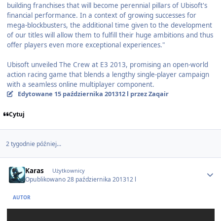
building franchises that will become perennial pillars of Ubisoft's
financial performance. In a context of growing successes for
mega-blockbusters, the additional time given to the development
of our titles will allow them to fulfill their huge ambitions and thus
offer players even more exceptional experiences."
Ubisoft unveiled The Crew at E3 2013, promising an open-world
action racing game that blends a lengthy single-player campaign
with a seamless online multiplayer component.
Edytowane
15 października 2013
12 l
przez Zaqair
Cytuj
2 tygodnie później...
Author stats
Karas
Użytkownicy
Opublikowano
28 października 2013
12 l
AUTOR