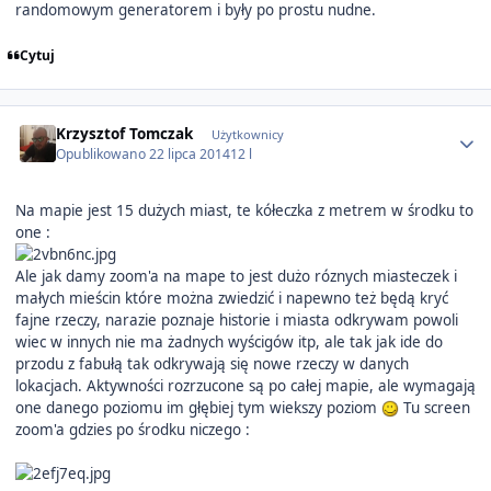
randomowym generatorem i były po prostu nudne.
Cytuj
Author stats
Krzysztof Tomczak
Użytkownicy
Opublikowano
22 lipca 2014
12 l
Na mapie jest 15 dużych miast, te kółeczka z metrem w środku to
one :
Ale jak damy zoom'a na mape to jest dużo róznych miasteczek i
małych mieścin które można zwiedzić i napewno też będą kryć
fajne rzeczy, narazie poznaje historie i miasta odkrywam powoli
wiec w innych nie ma żadnych wyścigów itp, ale tak jak ide do
przodu z fabułą tak odkrywają się nowe rzeczy w danych
lokacjach. Aktywności rozrzucone są po całej mapie, ale wymagają
one danego poziomu im głębiej tym wiekszy poziom
Tu screen
zoom'a gdzies po środku niczego :