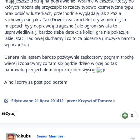
mają jeszcze trochę na poprawienie. Wsumie wiekszość rzeczy do
których można się przyczepić to rzeczy typowo kosmetyczne typu
brak odbić w lusterkach, przechodnie wyglądają jak z PS2 a
zachowują sie jak z Taxi Driver, czasami tekstury w niektórych
miejscach były naprawdę tragiczne ( ale ogrom świata to
usprawiedliwia ), bardzo słaba detekcja kolizji, gra nie pokazuje
jakiej stacji radiowej słuchamy i co to za piosenka ( muzyka bardzo
wporządku ).
Generalnie jestem bardzo pozytywnie zaskoczony pogram trochę
wiecej i zobaczymy co tam się będzie działo więcej bo tak
naprawdę przejechałem dopiero jeden wyścig
A no i sorry za post pod postem
Edytowane
21 lipca 2014
12 l
przez Krzysztof Tomczak
Cytuj
8
Author stats
Yakubu
Senior Member