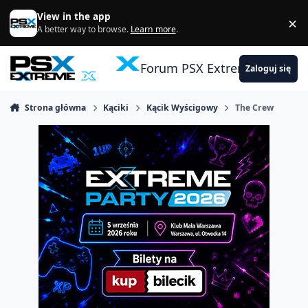
Skocz do zawartości
View in the app
×
Di
A better way to browse.
Learn more
.
Forum PSX Extreme
Zaloguj się
Strona główna
Kąciki
Kącik Wyścigowy
The Crew