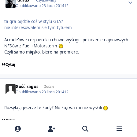
_daras_
Użytkownicy
Opublikowano
23 lipca 2014
12 l
ta gra będzie coś w stylu GTA?
nie interesowałem sie tym tytułem
Arcade'owe rozp.ierdziu.chowe wyścigi i połączenie najnowszych
NFS'ów z Fuel i Motorstorm
Czyli samo mięsko, biere na premiere.
Cytuj
Gość ragus
Goście
Opublikowano
23 lipca 2014
12 l
Rozsyłają jeszcze te kody? No ku,rwa mi nie wysłali
Cytuj