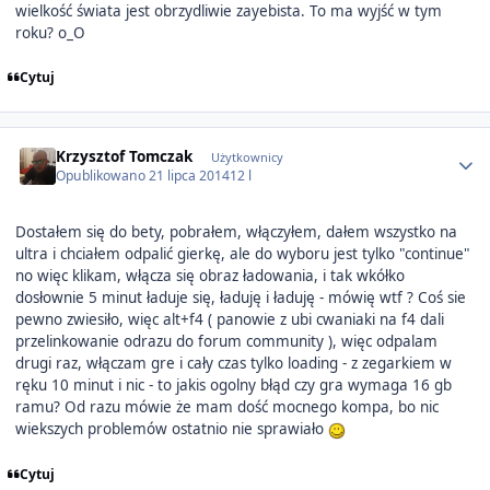
wielkość świata jest obrzydliwie zayebista. To ma wyjść w tym
roku? o_O
Cytuj
Author stats
Krzysztof Tomczak
Użytkownicy
Opublikowano
21 lipca 2014
12 l
Dostałem się do bety, pobrałem, włączyłem, dałem wszystko na
ultra i chciałem odpalić gierkę, ale do wyboru jest tylko "continue"
no więc klikam, włącza się obraz ładowania, i tak wkółko
dosłownie 5 minut ładuje się, ładuję i ładuję - mówię wtf ? Coś sie
pewno zwiesiło, więc alt+f4 ( panowie z ubi cwaniaki na f4 dali
przelinkowanie odrazu do forum community ), więc odpalam
drugi raz, włączam gre i cały czas tylko loading - z zegarkiem w
ręku 10 minut i nic - to jakis ogolny błąd czy gra wymaga 16 gb
ramu? Od razu mówie że mam dość mocnego kompa, bo nic
wiekszych problemów ostatnio nie sprawiało
Cytuj