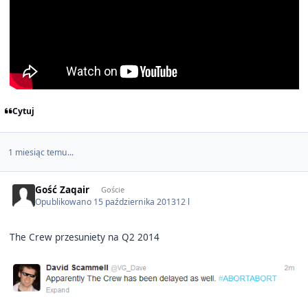
Cytuj
1 miesiąc temu...
Gość Zaqair
Goście
Opublikowano
15 października 2013
12 l
The Crew przesuniety na Q2 2014