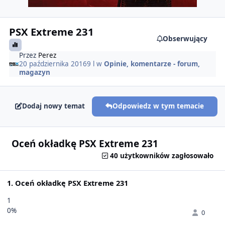
PSX Extreme 231
Obserwujący
Przez
Perez
20 października 2016
9 l
w
Opinie, komentarze - forum,
magazyn
Dodaj nowy temat
Odpowiedz w tym temacie
Oceń okładkę PSX Extreme 231
40 użytkowników zagłosowało
1. Oceń okładkę PSX Extreme 231
1
0%
0