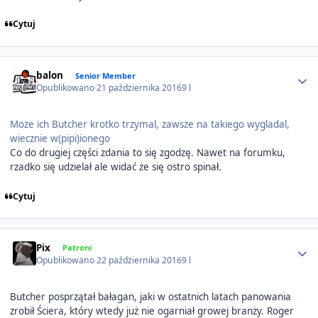
Cytuj
Author stats
balon
Senior Member
Opublikowano
21 października 2016
9 l
Moze ich Butcher krotko trzymal, zawsze na takiego wygladal,
wiecznie w(pipi)ionego
Co do drugiej części zdania to się zgodzę. Nawet na forumku,
rzadko się udzielał ale widać że się ostro spinał.
Cytuj
Author stats
Pix
Patroni
Opublikowano
22 października 2016
9 l
Butcher posprzątał bałagan, jaki w ostatnich latach panowania
zrobił Ściera, który wtedy już nie ogarniał growej branży. Roger