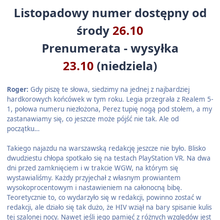
Listopadowy numer dostępny od
środy
26.10
Prenumerata - wysyłka
23.10
(niedziela)
Roger:
Gdy piszę te słowa, siedzimy na jednej z najbardziej
hardkorowych końcówek w tym roku. Legia przegrała z Realem 5-
1, połowa numeru niezłożona, Perez tupię nogą pod stołem, a my
zastanawiamy się, co jeszcze może pójść nie tak. Ale od
początku…
Takiego najazdu na warszawską redakcję jeszcze nie było. Blisko
dwudziestu chłopa spotkało się na testach PlayStation VR. Na dwa
dni przed zamknięciem i w trakcie WGW, na którym się
wystawialiśmy. Każdy przyjechał z własnym prowiantem
wysokoprocentowym i nastawieniem na całonocną bibę.
Teoretycznie to, co wydarzyło się w redakcji, powinno zostać w
redakcji, ale działo się tak dużo, że HIV wziął na bary spisanie kulis
tej szalonej nocy. Nawet jeśli jego pamięć z różnych względów jest