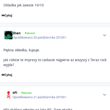
Okladka jak zawsze 10/10
Cytuj
Author stats
Shen
Patroni
Opublikowano
20 października 2016
9 l
Piękna okładka, kupuje.
Jak robicie te imprezy to czekacie najpierw az wszyscy z Teraz rock
wyjda?
Cytuj
Author stats
oFi
Patroni
Opublikowano
21 października 2016
9 l
HIV stylówa włosów na lata 80'. Daje plusika