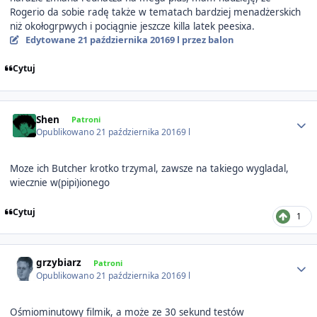
Rogerio da sobie radę także w tematach bardziej menadżerskich
niż okołogrpwych i pociągnie jeszcze killa latek peesixa.
Edytowane
21 października 2016
9 l
przez balon
Cytuj
Author stats
Shen
Patroni
Opublikowano
21 października 2016
9 l
Moze ich Butcher krotko trzymal, zawsze na takiego wygladal,
wiecznie w(pipi)ionego
Cytuj
1
Author stats
grzybiarz
Patroni
Opublikowano
21 października 2016
9 l
Ośmiominutowy filmik, a może ze 30 sekund testów