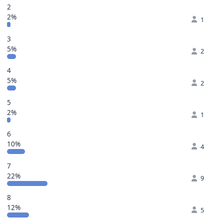
2
2%
1
3
5%
2
4
5%
2
5
2%
1
6
10%
4
7
22%
9
8
12%
5