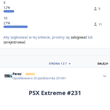
9
12%
5
10
27%
11
Aby zagłosować w tej ankiecie, prosimy się
zalogować
lub
zarejestrować
.
O
STRONA 1 Z 7
DALEJ
Author stats
Perez
Admini
Opublikowano
20 października 2016
9 l
PSX Extreme #231