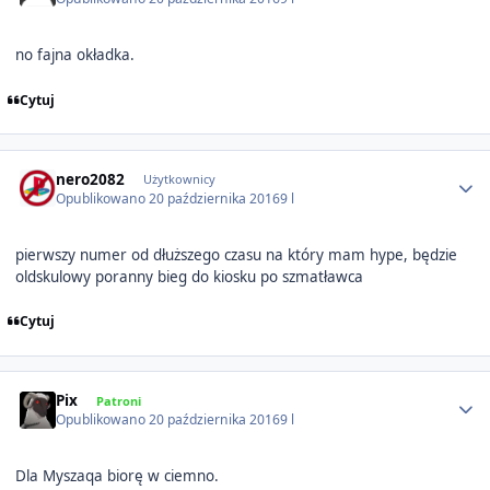
no fajna okładka.
Cytuj
Author stats
nero2082
Użytkownicy
Opublikowano
20 października 2016
9 l
pierwszy numer od dłuższego czasu na który mam hype, będzie
oldskulowy poranny bieg do kiosku po szmatławca
Cytuj
Author stats
Pix
Patroni
Opublikowano
20 października 2016
9 l
Dla Myszaqa biorę w ciemno.