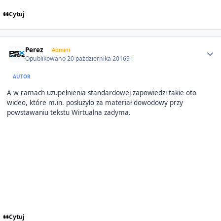
Cytuj
Author stats
Perez
Admini
Opublikowano
20 października 2016
9 l
AUTOR
A w ramach uzupełnienia standardowej zapowiedzi takie oto
wideo, które m.in. posłużyło za materiał dowodowy przy
powstawaniu tekstu Wirtualna zadyma.
Cytuj