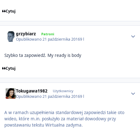
Cytuj
Author stats
grzybiarz
Patroni
Opublikowano
21 października 2016
9 l
Szybko ta zapowiedź. My ready is body
Cytuj
Author stats
Tokugawa1982
Użytkownicy
Opublikowano
21 października 2016
9 l
A w ramach uzupełnienia standardowej zapowiedzi takie oto
wideo, które m.in. posłużyło za materiał dowodowy przy
powstawaniu tekstu Wirtualna zadyma.