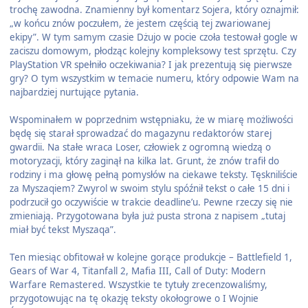
trochę zawodna. Znamienny był komentarz Sojera, który oznajmił:
„w końcu znów poczułem, że jestem częścią tej zwariowanej
ekipy”. W tym samym czasie Dżujo w pocie czoła testował gogle w
zaciszu domowym, płodząc kolejny kompleksowy test sprzętu. Czy
PlayStation VR spełniło oczekiwania? I jak prezentują się pierwsze
gry? O tym wszystkim w temacie numeru, który odpowie Wam na
najbardziej nurtujące pytania.
Wspominałem w poprzednim wstępniaku, że w miarę możliwości
będę się starał sprowadzać do magazynu redaktorów starej
gwardii. Na stałe wraca Loser, człowiek z ogromną wiedzą o
motoryzacji, który zaginął na kilka lat. Grunt, że znów trafił do
rodziny i ma głowę pełną pomysłów na ciekawe teksty. Tęskniliście
za Myszaqiem? Zwyrol w swoim stylu spóźnił tekst o całe 15 dni i
podrzucił go oczywiście w trakcie deadline’u. Pewne rzeczy się nie
zmieniają. Przygotowana była już pusta strona z napisem „tutaj
miał być tekst Myszaqa”.
Ten miesiąc obfitował w kolejne gorące produkcje – Battlefield 1,
Gears of War 4, Titanfall 2, Mafia III, Call of Duty: Modern
Warfare Remastered. Wszystkie te tytuły zrecenzowaliśmy,
przygotowując na tę okazję teksty okołogrowe o I Wojnie