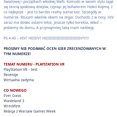
Światowej i początkach włoskiej Mafii. Komodo w swoim stylu zajął
się teorią spiskową dziejów, czyniąc jej bohaterem Hideo Kojimę. I
co najlepsze – jest to bardzo realny scenariusz. Szczegóły w
numerze. Rzucam właśnie okiem na zegar. Dochodzi 2 w nocy. HIV
zaraz ma dosłać ostatni tekst. Jeszcze tylko korekta, skład i
jedziemy do domu. A przynajmniej taką mam nadzieję.
PS 4:40 – HIV? HIIIIIV? HIIIIIIIIIIIIIIIIIIIIIIIIIIIV?!!!!!
PROSIMY NIE PODAWAĆ OCEN GIER ZRECENZOWANYCH W
TYM NUMERZE!
TEMAT NUMERU - PLAYSTATION VR
PlayStation VR – test
Recenzje
Wirtualna zadyma
CO NOWEGO
Ever Oasis
Wasteland 3
Wreckfest
Relacja z Warsaw Games Week