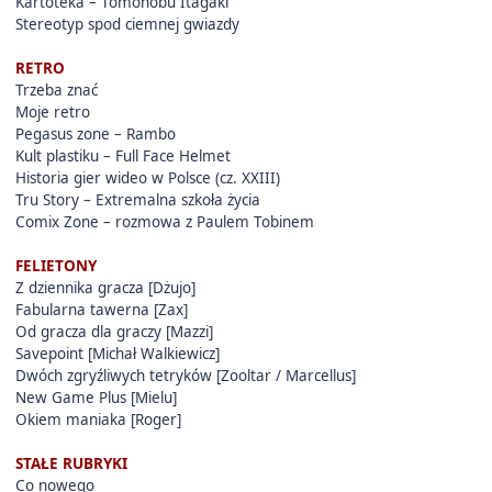
Kartoteka – Tomonobu Itagaki
Stereotyp spod ciemnej gwiazdy
RETRO
Trzeba znać
Moje retro
Pegasus zone – Rambo
Kult plastiku – Full Face Helmet
Historia gier wideo w Polsce (cz. XXIII)
Tru Story – Extremalna szkoła życia
Comix Zone – rozmowa z Paulem Tobinem
FELIETONY
Z dziennika gracza [Dżujo]
Fabularna tawerna [Zax]
Od gracza dla graczy [Mazzi]
Savepoint [Michał Walkiewicz]
Dwóch zgryźliwych tetryków [Zooltar / Marcellus]
New Game Plus [Mielu]
Okiem maniaka [Roger]
STAŁE RUBRYKI
Co nowego