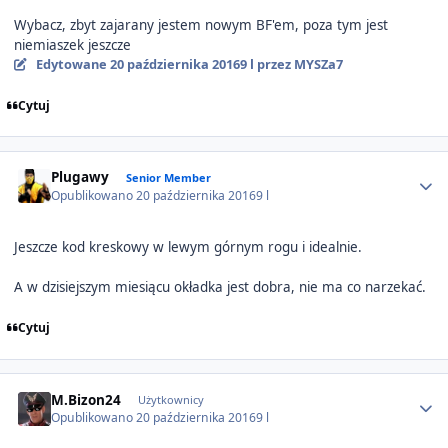
Wybacz, zbyt zajarany jestem nowym BF'em, poza tym jest
niemiaszek jeszcze
Edytowane
20 października 2016
9 l
przez MYSZa7
Cytuj
Author stats
Plugawy
Senior Member
Opublikowano
20 października 2016
9 l
Jeszcze kod kreskowy w lewym górnym rogu i idealnie.
A w dzisiejszym miesiącu okładka jest dobra, nie ma co narzekać.
Cytuj
Author stats
M.Bizon24
Użytkownicy
Opublikowano
20 października 2016
9 l