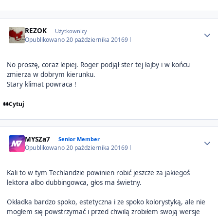
Author stats
REZOK
Użytkownicy
Opublikowano
20 października 2016
9 l
No proszę, coraz lepiej. Roger podjął ster tej łajby i w końcu
zmierza w dobrym kierunku.
Stary klimat powraca !
Cytuj
Author stats
MYSZa7
Senior Member
Opublikowano
20 października 2016
9 l
Kali to w tym Techlandzie powinien robić jeszcze za jakiegoś
lektora albo dubbingowca, głos ma świetny.
Okładka bardzo spoko, estetyczna i ze spoko kolorystyką, ale nie
mogłem się powstrzymać i przed chwilą zrobiłem swoją wersje