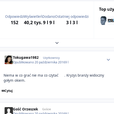
Top uż
Odpowiedzi
Wyświetleń
Dodano
Ostatniej odpowiedzi
152
40,2 tys.
9 l
9 l
3 l
3 l
Expand topic overview
Author stats
Tokugawa1982
Użytkownicy
Opublikowano
20 października 2016
9 l
Niema w co grać nie ma co czytać
. Kryzys branży widoczny
gołym okiem.
Cytuj
Gość Orzeszek
Goście
Opublikowano
20 października 2016
9 l