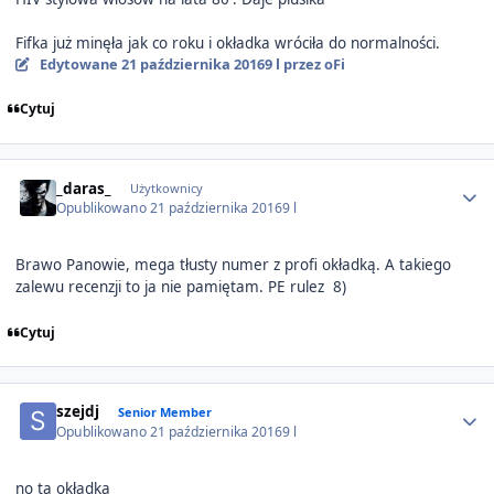
Fifka już minęła jak co roku i okładka wróciła do normalności.
Edytowane
21 października 2016
9 l
przez oFi
Cytuj
Author stats
_daras_
Użytkownicy
Opublikowano
21 października 2016
9 l
Brawo Panowie, mega tłusty numer z profi okładką. A takiego
zalewu recenzji to ja nie pamiętam. PE rulez 8)
Cytuj
Author stats
szejdj
Senior Member
Opublikowano
21 października 2016
9 l
no ta okładka