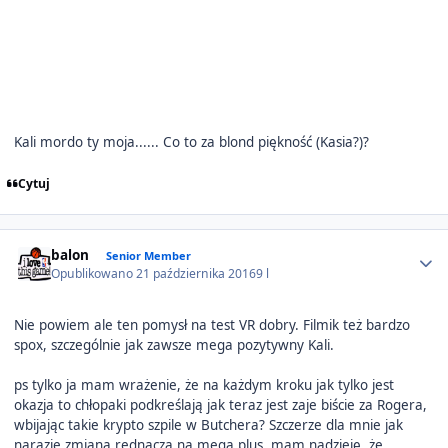
Kali mordo ty moja...... Co to za blond piękność (Kasia?)?
Cytuj
Author stats
balon
Senior Member
Opublikowano
21 października 2016
9 l
Nie powiem ale ten pomysł na test VR dobry. Filmik też bardzo
spox, szczególnie jak zawsze mega pozytywny Kali.
ps tylko ja mam wrażenie, że na każdym kroku jak tylko jest
okazja to chłopaki podkreślają jak teraz jest zaje biście za Rogera,
wbijając takie krypto szpile w Butchera? Szczerze dla mnie jak
narazie zmiana rednacza na mega plus, mam nadzieję, że