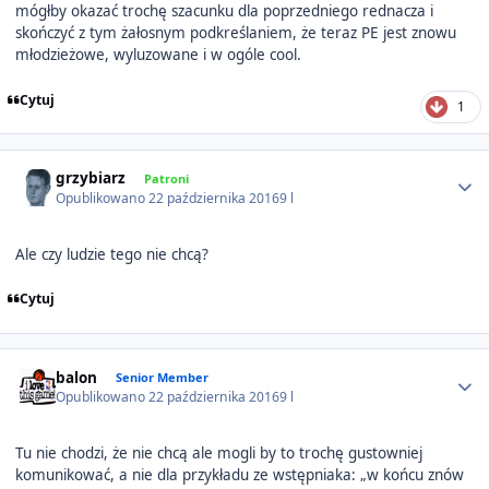
mógłby okazać trochę szacunku dla poprzedniego rednacza i
skończyć z tym żałosnym podkreślaniem, że teraz PE jest znowu
młodzieżowe, wyluzowane i w ogóle cool.
Cytuj
1
Author stats
grzybiarz
Patroni
Opublikowano
22 października 2016
9 l
Ale czy ludzie tego nie chcą?
Cytuj
Author stats
balon
Senior Member
Opublikowano
22 października 2016
9 l
Tu nie chodzi, że nie chcą ale mogli by to trochę gustowniej
komunikować, a nie dla przykładu ze wstępniaka: „w końcu znów