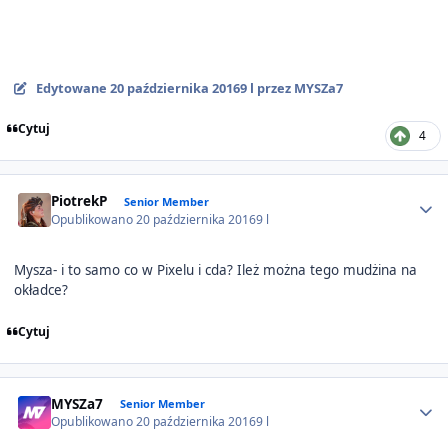
Edytowane
20 października 2016
9 l
przez MYSZa7
Cytuj
4
Author stats
PiotrekP
Senior Member
Opublikowano
20 października 2016
9 l
Mysza- i to samo co w Pixelu i cda? Ileż można tego mudżina na
okładce?
Cytuj
Author stats
MYSZa7
Senior Member
Opublikowano
20 października 2016
9 l