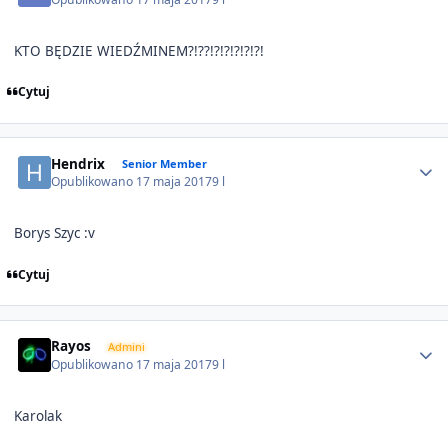
KTO BĘDZIE WIEDŹMINEM?!??!?!?!?!?!?!
Cytuj
Author stats
Hendrix
Senior Member
Opublikowano
17 maja 2017
9 l
Borys Szyc :v
Cytuj
Author stats
Rayos
Admini
Opublikowano
17 maja 2017
9 l
Karolak