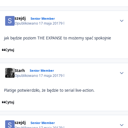
Author stats
szejdj
Senior Member
Opublikowano
17 maja 2017
9 l
jak będzie poziom THE EXPANSE to możemy spać spokojnie
Cytuj
Author stats
Starh
Senior Member
Opublikowano
17 maja 2017
9 l
Platige potwierdziło, że będzie to serial live-action.
Cytuj
Author stats
szejdj
Senior Member
Opublikowano
17 maja 2017
9 l