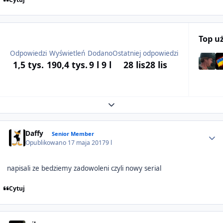
Top u
Odpowiedzi
Wyświetleń
Dodano
Ostatniej odpowiedzi
1,5 tys.
190,4 tys.
9 l
9 l
28 lis
28 lis
Expand topic overview
Author stats
Daffy
Senior Member
Opublikowano
17 maja 2017
9 l
napisali ze bedziemy zadowoleni czyli nowy serial
Cytuj
Author stats