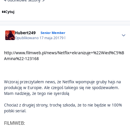
Cytuj
Author stats
Hubert249
Senior Member
Opublikowano
17 maja 2017
9 l
http://www.filmweb.pl/news/Netflix+ekranizuje+%22Wied%C5%B
Amina%22-123168
Wczoraj przeczytałem news, że Netflix wpompuje gruby hajs na
produkcję w Europie. Ale czegoś takiego się nie spodziewałem.
Mam nadzieję, że tego nie syerdolą
Chociaż z drugiej strony, trochę szkoda, że to nie będzie w 100%
polski serial.
FILMWEB: