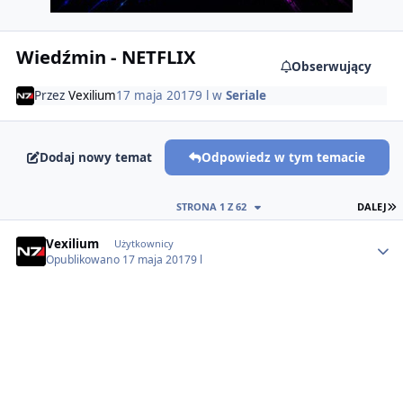
Wiedźmin - NETFLIX
Obserwujący
Przez
Vexilium
17 maja 2017
9 l
w
Seriale
Dodaj nowy temat
Odpowiedz w tym temacie
O
STRONA 1 Z 62
DALEJ
Author stats
Vexilium
Użytkownicy
Opublikowano
17 maja 2017
9 l