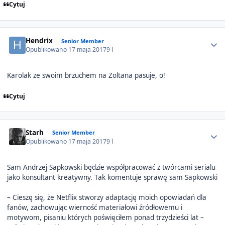
Cytuj
Author stats
Hendrix
Senior Member
Opublikowano
17 maja 2017
9 l
Karolak ze swoim brzuchem na Zoltana pasuje, o!
Cytuj
Author stats
Starh
Senior Member
Opublikowano
17 maja 2017
9 l
Sam Andrzej Sapkowski będzie współpracować z twórcami serialu
jako konsultant kreatywny. Tak komentuje sprawę sam Sapkowski
– Cieszę się, że Netflix stworzy adaptację moich opowiadań dla
fanów, zachowując wierność materiałowi źródłowemu i
motywom, pisaniu których poświęciłem ponad trzydzieści lat –