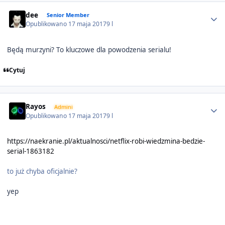
Author stats
dee
Senior Member
Opublikowano
17 maja 2017
9 l
Będą murzyni? To kluczowe dla powodzenia serialu!
Cytuj
Author stats
Rayos
Admini
Opublikowano
17 maja 2017
9 l
https://naekranie.pl/aktualnosci/netflix-robi-wiedzmina-bedzie-
serial-1863182
to już chyba oficjalnie?
yep