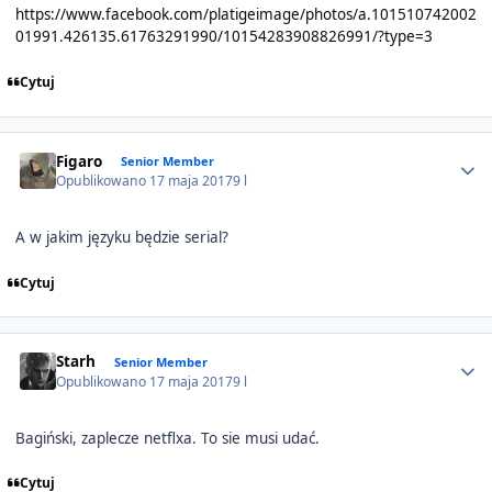
https://www.facebook.com/platigeimage/photos/a.101510742002
01991.426135.61763291990/10154283908826991/?type=3
Cytuj
Author stats
Figaro
Senior Member
Opublikowano
17 maja 2017
9 l
A w jakim języku będzie serial?
Cytuj
Author stats
Starh
Senior Member
Opublikowano
17 maja 2017
9 l
Bagiński, zaplecze netflxa. To sie musi udać.
Cytuj