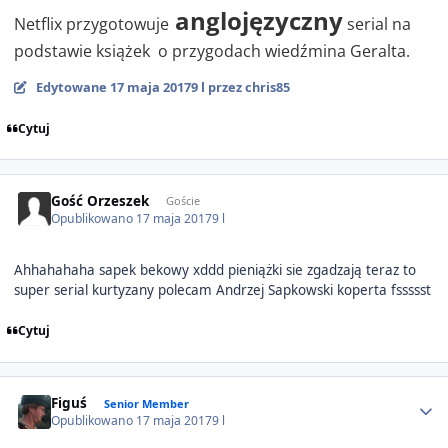
anglojęzyczny
Netflix przygotowuje
serial na
podstawie książek
o przygodach wiedźmina Geralta.
Edytowane
17 maja 2017
9 l
przez chris85
Cytuj
Gość Orzeszek
Goście
Opublikowano
17 maja 2017
9 l
Ahhahahaha sapek bekowy xddd pieniążki sie zgadzają teraz to
super serial kurtyzany polecam Andrzej Sapkowski koperta fssssst
Cytuj
Author stats
Figuś
Senior Member
Opublikowano
17 maja 2017
9 l