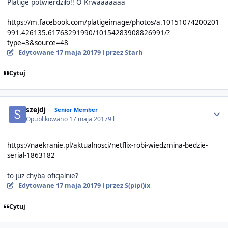
Platige potwierdziło!! O Krwaaaaaaa
https://m.facebook.com/platigeimage/photos/a.10151074200201
991.426135.61763291990/10154283908826991/?
type=3&source=48
Edytowane
17 maja 2017
9 l
przez Starh
Cytuj
Author stats
szejdj
Senior Member
Opublikowano
17 maja 2017
9 l
https://naekranie.pl/aktualnosci/netflix-robi-wiedzmina-bedzie-
serial-1863182
to już chyba oficjalnie?
Edytowane
17 maja 2017
9 l
przez S(pipi)ix
Cytuj