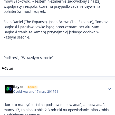
mówi Sapkowski. – Jestem niezmiernie zadowolony z naszej
współpracy i zespołu, któremu przypadło zadanie ożywienia
bohaterów moich książek.
Sean Daniel (The Expanse), Jason Brown (The Expanse), Tomasz
Bagiński i Jarosław Sawko będą producentami serialu. Sam
Bagiński stanie za kamerą przynajmniej jednego odcinka w
każdym sezonie.
Podkreślę "W każdym sezonie"
Cytuj
Author stats
Rayos
Admini
Opublikowano
17 maja 2017
9 l
skoro to ma być serial na podstawie opowiadań, a opowiadań
mamy 17, to albo zrobią 2-3 odcinki na opowiadanie, albo zrobią
4 odcinkowe sezony :P