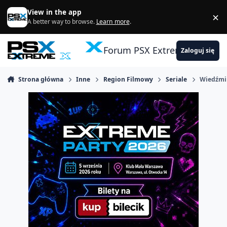
Skocz do zawartości
View in the app
×
Di
A better way to browse.
Learn more
.
Forum PSX Extreme
Zaloguj się
Strona główna
Inne
Region Filmowy
Seriale
Wiedźmi