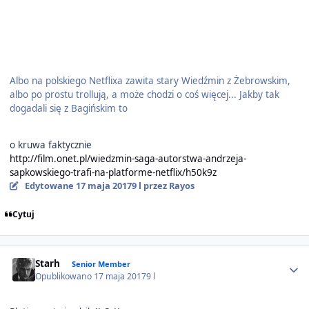
Albo na polskiego Netflixa zawita stary Wiedźmin z Żebrowskim,
albo po prostu trollują, a może chodzi o coś więcej... Jakby tak
dogadali się z Bagińskim to
o kruwa faktycznie
http://film.onet.pl/wiedzmin-saga-autorstwa-andrzeja-
sapkowskiego-trafi-na-platforme-netflix/h50k9z
Edytowane
17 maja 2017
9 l
przez Rayos
Cytuj
Author stats
Starh
Senior Member
Opublikowano
17 maja 2017
9 l