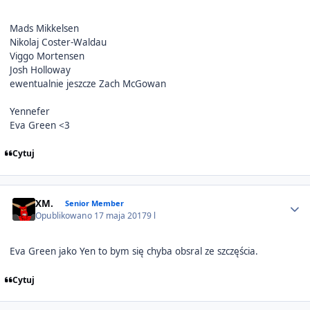
Mads Mikkelsen
Nikolaj Coster-Waldau
Viggo Mortensen
Josh Holloway
ewentualnie jeszcze Zach McGowan
Yennefer
Eva Green <3
Cytuj
Author stats
XM.
Senior Member
Opublikowano
17 maja 2017
9 l
Eva Green jako Yen to bym się chyba obsral ze szczęścia.
Cytuj