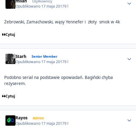
milan
Użytkownicy
Opublikowano
17 maja 2017
9 l
Żebrowski, Zamachowski, wąsy Yennefer i złoty smok w 4k
Cytuj
Author stats
Starh
Senior Member
Opublikowano
17 maja 2017
9 l
Podobno serial na podstawie opowiadań. Bagiński chyba
reżyserem.
Cytuj
Author stats
Rayos
Admini
Opublikowano
17 maja 2017
9 l