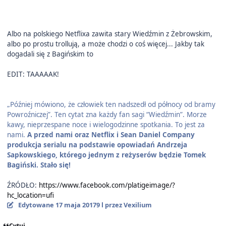
Albo na polskiego Netflixa zawita stary Wiedźmin z Żebrowskim,
albo po prostu trollują, a może chodzi o coś więcej... Jakby tak
dogadali się z Bagińskim to
EDIT: TAAAAAK!
„Później mówiono, że człowiek ten nadszedł od północy od bramy
Powroźniczej”. Ten cytat zna każdy fan sagi “Wiedźmin”. Morze
kawy, nieprzespane noce i wielogodzinne spotkania. To jest za
nami.
A przed nami oraz Netflix i Sean Daniel Company
produkcja serialu na podstawie opowiadań Andrzeja
Sapkowskiego, którego jednym z reżyserów będzie Tomek
Bagiński. Stało się!
ŹRÓDŁO:
https://www.facebook.com/platigeimage/?
hc_location=ufi
Edytowane
17 maja 2017
9 l
przez Vexilium
Cytuj