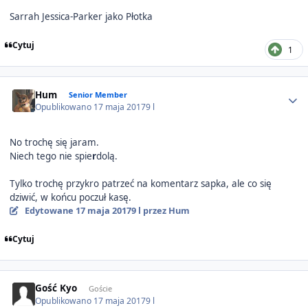
Sarrah Jessica-Parker jako Płotka
Cytuj
1
Author stats
Hum
Senior Member
Opublikowano
17 maja 2017
9 l
No trochę się jaram.
Niech tego nie spie
r
dolą.
Tylko trochę przykro patrzeć na komentarz sapka, ale co się
dziwić, w końcu poczuł kasę.
Edytowane
17 maja 2017
9 l
przez Hum
Cytuj
Gość Kyo
Goście
Opublikowano
17 maja 2017
9 l