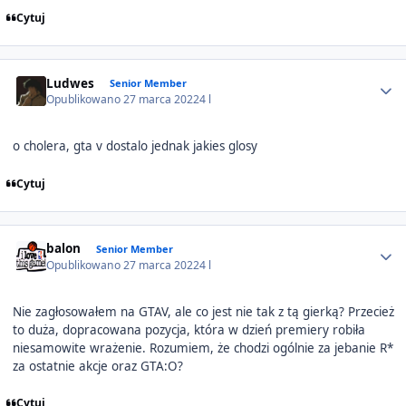
Cytuj
Author stats
Ludwes
Senior Member
Opublikowano
27 marca 2022
4 l
o cholera, gta v dostalo jednak jakies glosy
Cytuj
Author stats
balon
Senior Member
Opublikowano
27 marca 2022
4 l
Nie zagłosowałem na GTAV, ale co jest nie tak z tą gierką? Przecież
to duża, dopracowana pozycja, która w dzień premiery robiła
niesamowite wrażenie. Rozumiem, że chodzi ogólnie za jebanie R*
za ostatnie akcje oraz GTA:O?
Cytuj