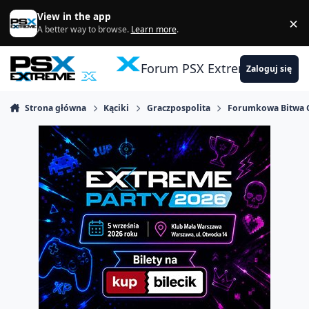
Skocz do zawartości
View in the app
×
Di
A better way to browse.
Learn more
.
Forum PSX Extreme
Zaloguj się
Strona główna
Kąciki
Graczpospolita
Forumkowa Bitwa 