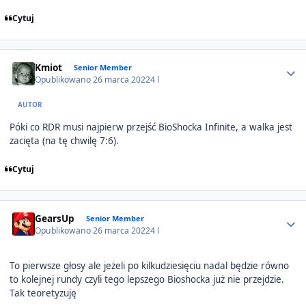
Cytuj
Author stats
Kmiot
Senior Member
Opublikowano
26 marca 2022
4 l
AUTOR
Póki co RDR musi najpierw przejść BioShocka Infinite, a walka jest
zacięta (na tę chwilę 7:6).
Cytuj
Author stats
GearsUp
Senior Member
Opublikowano
26 marca 2022
4 l
To pierwsze głosy ale jeżeli po kilkudziesięciu nadal będzie równo
to kolejnej rundy czyli tego lepszego Bioshocka już nie przejdzie.
Tak teoretyzuję