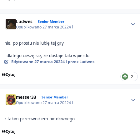
Author stats
Ludwes
Senior Member
Opublikowano
27 marca 2022
4 l
nie, po prostu nie lubię tej gry
i dlatego cieszę się, że dostaje taki wpierdol
Edytowane
27 marca 2022
4 l
przez Ludwes
Cytuj
2
Author stats
messer33
Senior Member
Opublikowano
27 marca 2022
4 l
z takim przeciwnikiem nic dziwnego
Cytuj