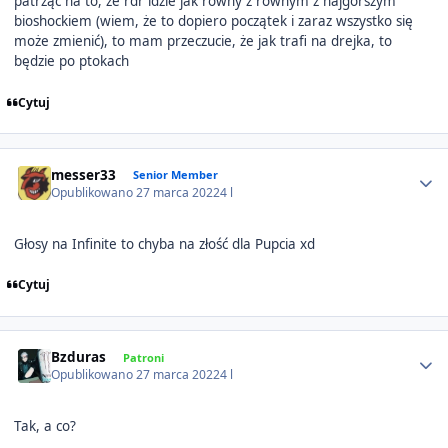
patrząc na to, że rdr idzie jak równy z równym z najgorszym
bioshockiem (wiem, że to dopiero początek i zaraz wszystko się
może zmienić), to mam przeczucie, że jak trafi na drejka, to
będzie po ptokach
Cytuj
Author stats
messer33
Senior Member
Opublikowano
27 marca 2022
4 l
Głosy na Infinite to chyba na złość dla Pupcia xd
Cytuj
Author stats
Bzduras
Patroni
Opublikowano
27 marca 2022
4 l
Tak, a co?