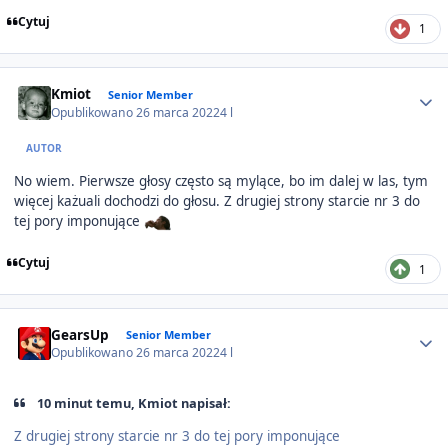
Cytuj
1
Author stats
Kmiot
Senior Member
Opublikowano
26 marca 2022
4 l
AUTOR
No wiem. Pierwsze głosy często są mylące, bo im dalej w las, tym
więcej każuali dochodzi do głosu. Z drugiej strony starcie nr 3 do
tej pory imponujące
Cytuj
1
Author stats
GearsUp
Senior Member
Opublikowano
26 marca 2022
4 l
10 minut temu, Kmiot napisał:
Z drugiej strony starcie nr 3 do tej pory imponujące