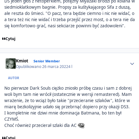
DS jeden głos z netoperkiem, potężny Miyazaki brodzi po kolana w
siedmioklatkowym bagnie. Propsy za kuśtykającego Sifa z duszą,
ale reszta do śmieci. "O pacz, tera będzie ciemno i nic nie widać, o
a tera też nic nie widać i trzeba przejść przez most, o a tera nie da
się komfortowo grać, nasi sekciarze powinni być zadowoleni".
Cytuj
Author stats
Kmiot
Senior Member
Opublikowano
26 marca 2022
4 l
AUTOR
No pierwsze Dark Souls ciężko zniosło próbę czasu i sam z dobrej
woli bym tam nie wrócił (ostatecznie w wersji remastered). Mam
wrażenie, że to wciąż było takie "przecieranie szlaków", które w
miarę bezkolizyjnie udało się przebrnąć dopiero przy okazji DS3.
I kompletnie nie dziwi mnie dominacja Batmana, bo ten był
CZYMŚ.
Choć również przecierał szlaki dla AC
Cytuj