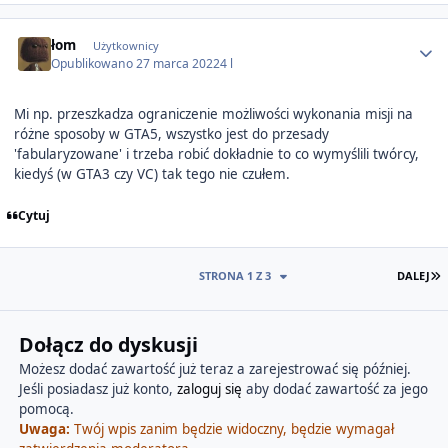
Author stats
łom
Użytkownicy
Opublikowano
27 marca 2022
4 l
Mi np. przeszkadza ograniczenie możliwości wykonania misji na
różne sposoby w GTA5, wszystko jest do przesady
'fabularyzowane' i trzeba robić dokładnie to co wymyślili twórcy,
kiedyś (w GTA3 czy VC) tak tego nie czułem.
Cytuj
O
STRONA 1 Z 3
DALEJ
Dołącz do dyskusji
Możesz dodać zawartość już teraz a zarejestrować się później.
Jeśli posiadasz już konto,
zaloguj się
aby dodać zawartość za jego
pomocą.
Uwaga:
Twój wpis zanim będzie widoczny, będzie wymagał