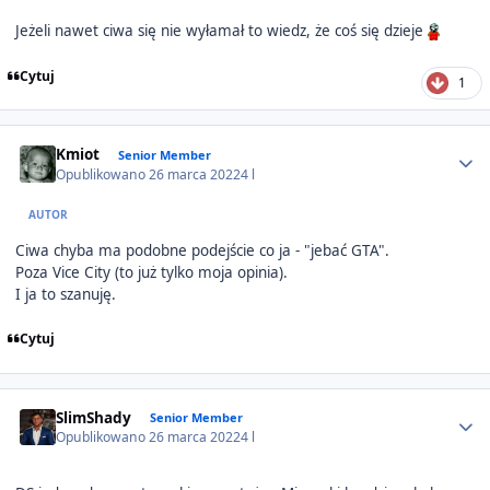
Jeżeli nawet ciwa się nie wyłamał to wiedz, że coś się dzieje
Cytuj
1
Author stats
Kmiot
Senior Member
Opublikowano
26 marca 2022
4 l
AUTOR
Ciwa chyba ma podobne podejście co ja - "jebać GTA".
Poza Vice City (to już tylko moja opinia).
I ja to szanuję.
Cytuj
Author stats
SlimShady
Senior Member
Opublikowano
26 marca 2022
4 l