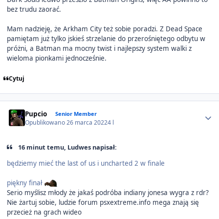
bez trudu zaorać.
Mam nadzieję, że Arkham City też sobie poradzi. Z Dead Space
pamiętam już tylko jskieś strzelanie do przerośniętego odbytu w
próżni, a Batman ma mocny twist i najlepszy system walki z
wieloma pionkami jednocześnie.
Cytuj
Author stats
Pupcio
Senior Member
Opublikowano
26 marca 2022
4 l
16 minut temu, Ludwes napisał:
będziemy mieć the last of us i uncharted 2 w finale
piękny finał
Serio myślisz młody że jakaś podróba indiany jonesa wygra z rdr?
Nie żartuj sobie, ludzie forum psxextreme.info mega znają się
przecież na grach wideo