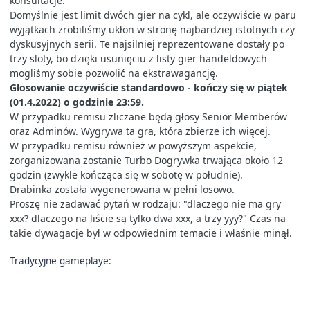
konsultacje.
Domyślnie jest limit dwóch gier na cykl, ale oczywiście w paru
wyjątkach zrobiliśmy ukłon w stronę najbardziej istotnych czy
dyskusyjnych serii. Te najsilniej reprezentowane dostały po
trzy sloty, bo dzięki usunięciu z listy gier handeldowych
mogliśmy sobie pozwolić na ekstrawagancję.
Głosowanie oczywiście standardowo - kończy się w piątek
(01.4.2022) o godzinie 23:59.
W przypadku remisu zliczane będą głosy Senior Memberów
oraz Adminów. Wygrywa ta gra, która zbierze ich więcej.
W przypadku remisu również w powyższym aspekcie,
zorganizowana zostanie Turbo Dogrywka trwająca około 12
godzin (zwykle kończąca się w sobotę w południe).
Drabinka została wygenerowana w pełni losowo.
Proszę nie zadawać pytań w rodzaju: "dlaczego nie ma gry
xxx? dlaczego na liście są tylko dwa xxx, a trzy yyy?" Czas na
takie dywagacje był w odpowiednim temacie i właśnie minął.
Tradycyjne gameplaye: