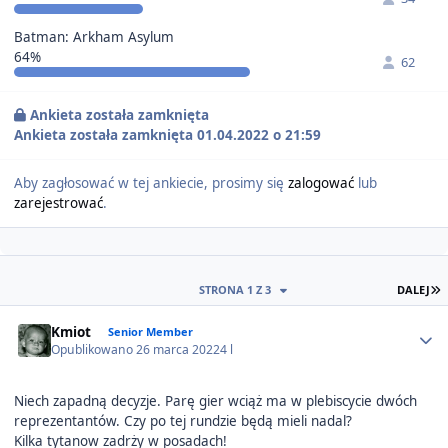
Batman: Arkham Asylum
64%
62
Ankieta została zamknięta
Ankieta została zamknięta 01.04.2022 o 21:59
Aby zagłosować w tej ankiecie, prosimy się
zalogować
lub
zarejestrować
.
O
STRONA 1 Z 3
DALEJ
Author stats
Kmiot
Senior Member
Opublikowano
26 marca 2022
4 l
Niech zapadną decyzje. Parę gier wciąż ma w plebiscycie dwóch
reprezentantów. Czy po tej rundzie będą mieli nadal?
Kilka tytanow zadrży w posadach!