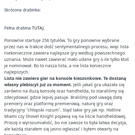
Skrócona drabinka:
Pełna drabina
TUTAJ
.
Ponownie startuje 256 tytułów. To gry ponownie wybrane
przez nas w trakcie dość sentymentalnego procesu, więc lista
niekoniecznie zawiera najlepsze gry według powszechnego
uznania. Może nawet zawierać mało udane gry o ile tylko ktoś
je nominował. Bo to nasza lista, a nie lista koniecznie
najlepszych.
Lista nie zawiera gier na konsole kieszonkowe. Te dostaną
własny plebiscyt już za moment.
Jeśli jakaś gra ukazała się
zarówno na dużą konsolę oraz handhelda, to staraliśmy się
zdecydować gdzie lepiej pasuje. Braliśmy pod uwagę datę
premiery oraz platformę premierową, naturę gry oraz
tradycyjny "chłopski rozum". Stąd takie gry jak np. Hotline
Miami czy Shovel Knight pojawią się na liście handheldowej.
Proszę o wyrozumiałość, bo nie zawsze to była łatwa decyzja,
ale każdą starałem się jasno ogłaszać i byłem otwarty na