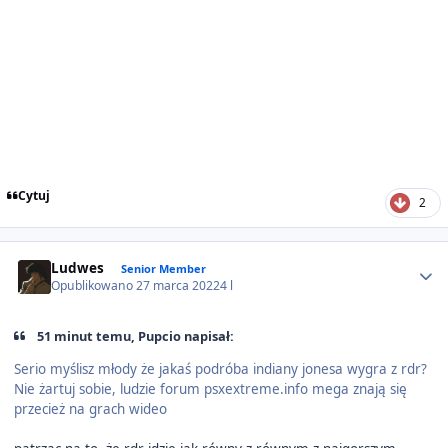
Cytuj
2
Author stats
Ludwes
Senior Member
Opublikowano
27 marca 2022
4 l
51 minut temu, Pupcio napisał:
Serio myślisz młody że jakaś podróba indiany jonesa wygra z rdr?
Nie żartuj sobie, ludzie forum psxextreme.info mega znają się
przecież na grach wideo