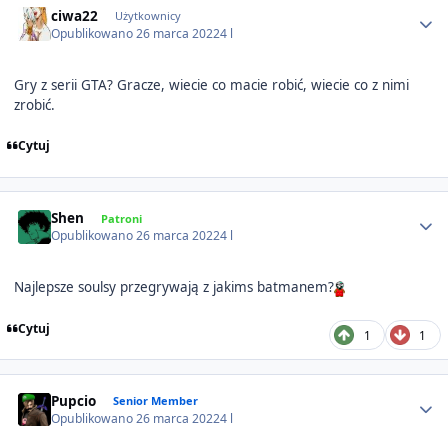
ciwa22
Użytkownicy
Opublikowano
26 marca 2022
4 l
Gry z serii GTA? Gracze, wiecie co macie robić, wiecie co z nimi
zrobić.
Cytuj
Author stats
Shen
Patroni
Opublikowano
26 marca 2022
4 l
Najlepsze soulsy przegrywają z jakims batmanem?
Cytuj
1
1
Author stats
Pupcio
Senior Member
Opublikowano
26 marca 2022
4 l