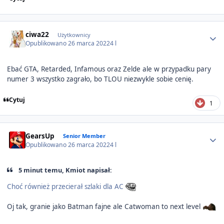
Author stats
ciwa22
Użytkownicy
Opublikowano
26 marca 2022
4 l
Ebać GTA, Retarded, Infamous oraz Zelde ale w przypadku pary
numer 3 wszystko zagrało, bo TLOU niezwykle sobie cenię.
Cytuj
1
Author stats
GearsUp
Senior Member
Opublikowano
26 marca 2022
4 l
5 minut temu, Kmiot napisał:
Choć również przecierał szlaki dla AC
Oj tak, granie jako Batman fajne ale Catwoman to next level