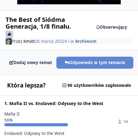
The Best of Siódma
Generacja, 1/8 finału.
Obserwujący
Przez
Kmiot
26 marca 2022
4 l
w
Archiwum
Dodaj nowy temat
Odpowiedz w tym temacie
Która lepsza?
96 użytkowników zagłosowało
1. Mafia II vs. Enslaved: Odyssey to the West
Mafia II
56%
54
Enslaved: Odyssey to the West