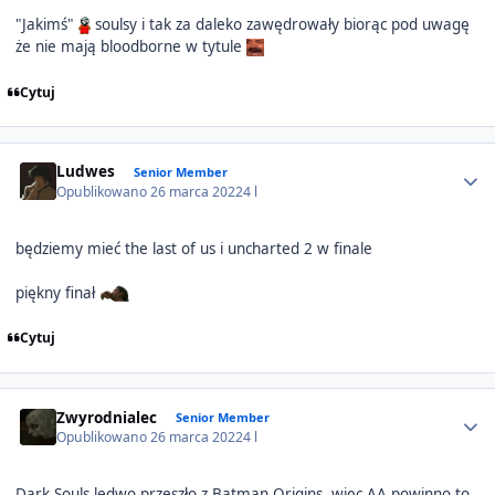
"Jakimś"
soulsy i tak za daleko zawędrowały biorąc pod uwagę
że nie mają bloodborne w tytule
Cytuj
Author stats
Ludwes
Senior Member
Opublikowano
26 marca 2022
4 l
będziemy mieć the last of us i uncharted 2 w finale
piękny finał
Cytuj
Author stats
Zwyrodnialec
Senior Member
Opublikowano
26 marca 2022
4 l
Dark Souls ledwo przeszło z Batman Origins, więc AA powinno to