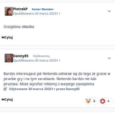
Author stats
PiotrekP
Senior Member
Opublikowano
30 marca 2025
1 r
Oczojebna okładka
Cytuj
Author stats
Danny85
Użytkownicy
Opublikowano
30 marca 2025
1 r
Bardzo interesujace jak Nintendo odniesie się do tego że gracie w
pirackie gry i na tym zarabiacie. Nintendo bardzo nie lubi
piractwa. Może wycofać reklamy z waszego czasopisma
Edytowane
30 marca 2025
1 r
przez Danny85
Cytuj
8
4
Author stats