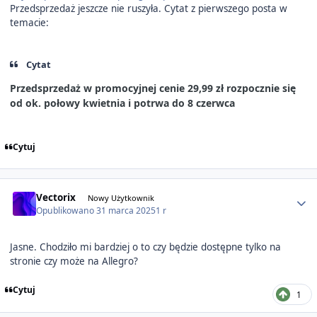
Przedsprzedaż jeszcze nie ruszyła. Cytat z pierwszego posta w
temacie:
Cytat
Przedsprzedaż w promocyjnej cenie 29,99 zł rozpocznie się
od ok. połowy kwietnia i potrwa do 8 czerwca
Cytuj
Author stats
Vectorix
Nowy Użytkownik
Opublikowano
31 marca 2025
1 r
Jasne. Chodziło mi bardziej o to czy będzie dostępne tylko na
stronie czy może na Allegro?
Cytuj
1