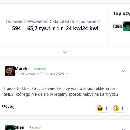
Top uż
Odpowiedzi
Wyświetleń
Dodano
Ostatniej odpowiedzi
594
65,7 tys.
1 r
1 r
24 kwi
24 kwi
Expand topic overview
Author stats
Mari4n
Patroni
Opublikowano
30 marca 2025
1 r
I pisze to ktoś, kto chce wiedzieć czy warto kupić Tekkena na
SNES, którego nie da się w legalny sposób nabyć na kartrydżu
Cytuj
1
1
Author stats
Shen
Patroni