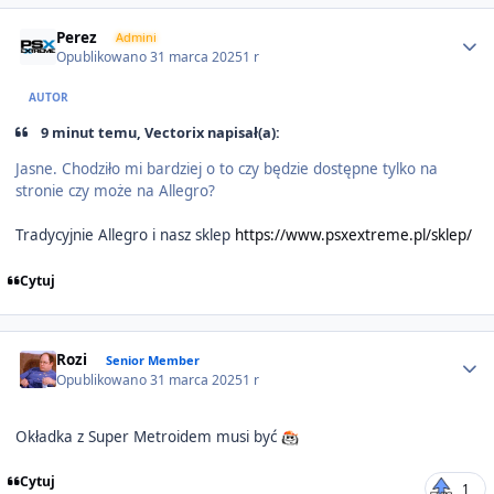
Author stats
Perez
Admini
Opublikowano
31 marca 2025
1 r
AUTOR
9 minut temu, Vectorix napisał(a):
Jasne. Chodziło mi bardziej o to czy będzie dostępne tylko na
stronie czy może na Allegro?
Tradycyjnie Allegro i nasz sklep
https://www.psxextreme.pl/sklep/
Cytuj
Author stats
Rozi
Senior Member
Opublikowano
31 marca 2025
1 r
Okładka z Super Metroidem musi być
Cytuj
1