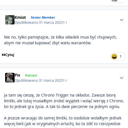
Author stats
Kmiot
Senior Member
Opublikowano
31 marca 2025
1 r
Nie no, tylko pamiętajcie, że kilka okładek musi być chujowych,
abym nie musiał kupować zbyt wielu wariantów.
Cytuj
1
Author stats
Pix
Patroni
Opublikowano
31 marca 2025
1 r
Ja tam się cieszę, że Chrono Trigger na okładce. Zawsze biorę
limitki, ale tutaj musiałbym zrobić wyjątek i wziąć wersję z Chrono,
bo to jednak gra życia. A tak to dwie pieczenie na jednym ogniu.
A jeszcze wracając do samej limitki, to osobiście wolałbym jednak
więcej bieli (jak w oryginalnych artach), bo ta żółć to rzeczywiście