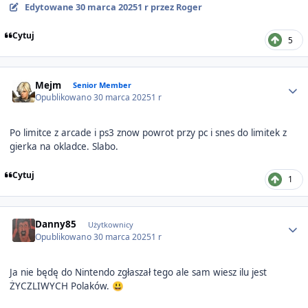
Edytowane
30 marca 2025
1 r
przez Roger
Cytuj
5
Author stats
Mejm
Senior Member
Opublikowano
30 marca 2025
1 r
Po limitce z arcade i ps3 znow powrot przy pc i snes do limitek z
gierka na okladce. Slabo.
Cytuj
1
Author stats
Danny85
Użytkownicy
Opublikowano
30 marca 2025
1 r
Ja nie będę do Nintendo zgłaszał tego ale sam wiesz ilu jest
ŻYCZLIWYCH Polaków.
😃