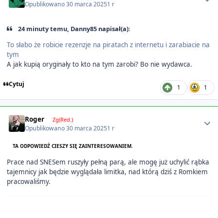
Opublikowano
30 marca 2025
1 r
24 minuty temu, Danny85 napisał(a):
To słabo że robicie rezenzje na piratach z internetu i zarabiacie na
tym
A jak kupią oryginały to kto na tym zarobi? Bo nie wydawca.
Cytuj
1
1
Author stats
Roger
Zg(Red.)
Opublikowano
30 marca 2025
1 r
TA ODPOWIEDŹ CIESZY SIĘ ZAINTERESOWANIEM.
Prace nad SNESem ruszyły pełną parą, ale mogę już uchylić rąbka
tajemnicy jak będzie wyglądała limitka, nad którą dziś z Romkiem
pracowaliśmy.