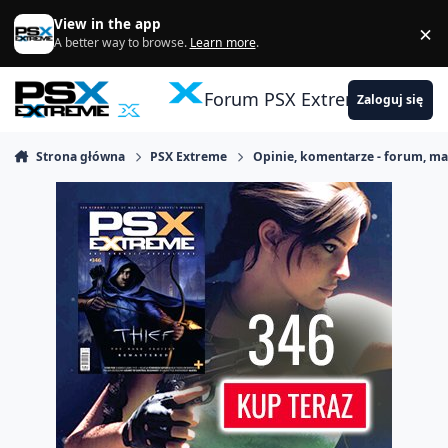
Skocz do zawartości
View in the app
×
Di
A better way to browse.
Learn more
.
Forum PSX Extreme
Zaloguj się
Strona główna
PSX Extreme
Opinie, komentarze - forum, m