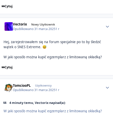
Cytuj
Author stats
Vectorix
Nowy Użytkownik
Opublikowano
31 marca 2025
1 r
Hej, zarejestrowałem się na forum specjalnie po to by śledzić
wątek o SNES Extreme.
😅
W jaki sposób można kupić egzemplarz z limitowaną okładką?
Cytuj
Author stats
TomciooPL
Użytkownicy
Opublikowano
31 marca 2025
1 r
4 minuty temu, Vectorix napisał(a):
W jaki sposób można kupić egzemplarz z limitowaną okładką?