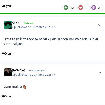
Cytuj
13
1
3
Author stats
Shen
Patroni
Opublikowano
30 marca 2025
1 r
Przez te ilość żóltego to bardziej jak Dragon Ball wygląda i Goku
super saiyan.
Cytuj
Author stats
[InSaNe]
Użytkownicy
Opublikowano
30 marca 2025
1 r
Mam mokro
Cytuj