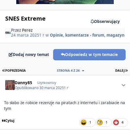
SNES Extreme
Obserwujący
Przez
Perez
24 marca 2025
1 r
w
Opinie, komentarze - forum, magazyn
Dodaj nowy temat
Odpowiedz w tym temacie
PIERWSZA STRONA
O
POPRZEDNIA
STRONA 4 Z 24
DALEJ
Author stats
Danny85
Użytkownicy
Opublikowano
30 marca 2025
1 r
To słabo że robicie rezenzje na piratach z internetu i zarabiacie na
tym
Cytuj
1
1
4