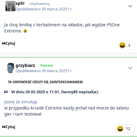
sph!
Użytkownicy
Opublikowano
30 marca 2025
1 r
Ja chcę limitkę z Verbatimem na okładce, jak wyjdzie PSOne
Extreme.
Cytuj
3
Author stats
grzybiarz
Patroni
Opublikowano
30 marca 2025
1 r
TA ODPOWIEDŹ CIESZY SIĘ ZAINTERESOWANIEM.
W dniu 29.03.2025 o 11:01, Danny85 napisał(a):
Jasne że emulują
w przypadku Arcade Extreme każdy jechał nad morze do salonu
gier i tam testował.
Cytuj
12