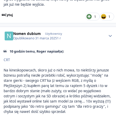
jak już nie będzie wyjścia.
Cytuj
1
1
Author stats
Nomen dubium
Użytkownicy
Opublikowano
31 marca 2025
1 r
10 godzin temu, Roger napisał(a):
CRT
Na kineskopowcach, skoro już o nich mowa, to niektórzy janusze
biznesu potrafią niezłe przebitki robić, wykorzystując "modę" na
stare gierki - swojego CRT'ka (z wejściem RGB, z myślą o
PlejStejszyn 2) kupiłem parę lat temu za raptem 5 dyszek i to w
bardzo dobrym stanie (mało zużyty, co widać po wyjątkowo
ostrym i soczystym jak na SD obrazie) a krótko później widziałem,
jak ktoś wystawił online taki sam model za cenę... 10x wyższą (!!!)
podpisany jako "do retro gamingu" czy tam "dla retro graczy", i
chyba się nawet dość szybko sprzedał.