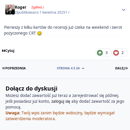
Author stats
Roger
Zg(Red.)
Opublikowano
1 kwietnia 2025
1 r
Pierwszy z kilku kartów do recenzji już czeka na weekend i zwrot
pożyczonego CRT
Cytuj
3
2
PIERWSZA STRONA
O
POPRZEDNIA
STRONA 4 Z 24
DALEJ
Dołącz do dyskusji
Możesz dodać zawartość już teraz a zarejestrować się później.
Jeśli posiadasz już konto,
zaloguj się
aby dodać zawartość za jego
pomocą.
Uwaga:
Twój wpis zanim będzie widoczny, będzie wymagał
zatwierdzenia moderatora.