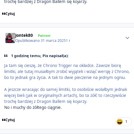
trochę bardziej z Dragon Ballem się kojarzy.
Cytuj
Author stats
Jontek80
Patroni
Opublikowano
31 marca 2025
1 r
1 godzinę temu, Pix napisał(a):
Ja tam się cieszę, że Chrono Trigger na okładce. Zawsze biorę
limitki, ale tutaj musiałbym zrobić wyjątek i wziąć wersję z Chrono,
bo to jednak gra życia. A tak to dwie pieczenie na jednym ogniu.
A jeszcze wracając do samej limitki, to osobiście wolałbym jednak
więcej bieli (jak w oryginalnych artach), bo ta żółć to rzeczywiście
trochę bardziej z Dragon Ballem się kojarzy.
No i muchy do żółtego ciągnie.
Cytuj
1