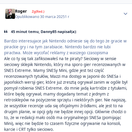
Author stats
Roger
Zg(Red.)
Opublikowano
30 marca 2025
1 r
45 minut temu, Danny85 napisał(a):
Bardzo interesujace jak Nintendo odniesie się do tego że gracie w
pirackie gry i na tym zarabiacie. Nintendo bardzo nie lubi
piractwa. Może wycofać reklamy z waszego czasopisma
Ale co ty się tak zafiksowałeś na te piraty? Sieciowy w sensie
sieciowy sklepik Nintendo, który ma sporo gier recenzowanych w
SNES Extreme. Mamy SNESy Mini, gdzie jest też część
recenzowanych tytułów, Mazzi ma dostęp w Japonii do SNESa i
japońskich wersji gier, które już zresztą ogrywał zanim w ogóle był
pomysł robienia SNES Extreme. do mnie jadą kartridże z tytułami,
które będę ogrywał, mamy dogadany temat z jednym z
retrosklepów na pożyczenie sprzętu i niektórych gier. Nie napiszę,
że wszystkie recenzje uda się oficjalnymi źródłami, ale jest to na
drugim planie, w opcji gdy nie będzie innej opcji. Głównie chodzi o
to, że w redakcji mało osób ma oryginalnego SNESa (pomijając
Mini), więc nie będzie to czasem fizyczne ogrywanie na konsoli,
karcie i CRT tylko sieciowo.