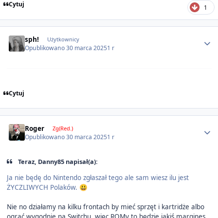
Cytuj
1
Author stats
sph!
Użytkownicy
Opublikowano
30 marca 2025
1 r
Cytuj
Author stats
Roger
Zg(Red.)
Opublikowano
30 marca 2025
1 r
Teraz, Danny85 napisał(a):
Ja nie będę do Nintendo zgłaszał tego ale sam wiesz ilu jest
ŻYCZLIWYCH Polaków.
😃
Nie no działamy na kilku frontach by mieć sprzęt i kartridże albo
ograć wygodnie na Switchu, więc ROMy to będzie jakiś margines