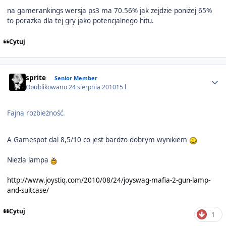
na gamerankings wersja ps3 ma 70.56% jak zejdzie poniżej 65%
to porażka dla tej gry jako potencjalnego hitu.
Cytuj
Author stats
sprite
Senior Member
Opublikowano
24 sierpnia 2010
15 l
Fajna rozbieżność.
A Gamespot dal 8,5/10 co jest bardzo dobrym wynikiem
Niezla lampa
http://www.joystiq.com/2010/08/24/joyswag-mafia-2-gun-lamp-
and-suitcase/
Cytuj
1