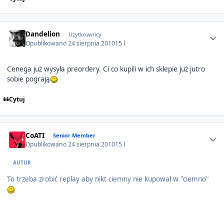
Author stats
Dandelion
Użytkownicy
Opublikowano
24 sierpnia 2010
15 l
Cenega już wysyła preordery. Ci co kupili w ich sklepie już jutro
sobie pograją
Cytuj
Author stats
CoATI
Senior Member
Opublikowano
24 sierpnia 2010
15 l
AUTOR
To trzeba zrobić replay aby nikt ciemny nie kupował w "ciemno"