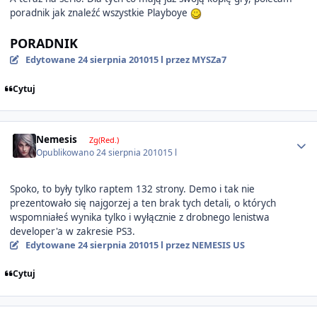
poradnik jak znaleźć wszystkie Playboye
PORADNIK
Edytowane
24 sierpnia 2010
15 l
przez MYSZa7
Cytuj
Author stats
Nemesis
Zg(Red.)
Opublikowano
24 sierpnia 2010
15 l
Spoko, to były tylko raptem 132 strony. Demo i tak nie
prezentowało się najgorzej a ten brak tych detali, o których
wspomniałeś wynika tylko i wyłącznie z drobnego lenistwa
developer'a w zakresie PS3.
Edytowane
24 sierpnia 2010
15 l
przez NEMESIS US
Cytuj
Author stats