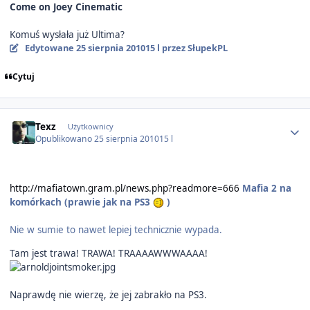
Come on Joey Cinematic
Komuś wysłała już Ultima?
Edytowane
25 sierpnia 2010
15 l
przez SłupekPL
Cytuj
Author stats
Texz
Użytkownicy
Opublikowano
25 sierpnia 2010
15 l
http://mafiatown.gram.pl/news.php?readmore=666
Mafia 2 na
komórkach (prawie jak na PS3
)
Nie w sumie to nawet lepiej technicznie wypada.
Tam jest trawa! TRAWA! TRAAAAWWWAAAA!
Naprawdę nie wierzę, że jej zabrakło na PS3.