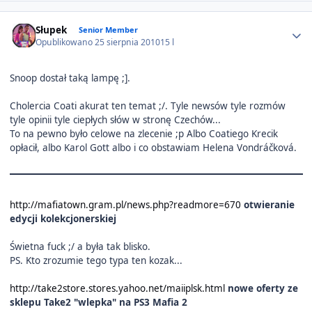
Author stats
Słupek
Senior Member
Opublikowano
25 sierpnia 2010
15 l
Snoop dostał taką lampę ;].
Cholercia Coati akurat ten temat ;/. Tyle newsów tyle rozmów
tyle opinii tyle ciepłych słów w stronę Czechów...
To na pewno było celowe na zlecenie ;p Albo Coatiego Krecik
opłacił, albo Karol Gott albo i co obstawiam Helena Vondráčková.
http://mafiatown.gram.pl/news.php?readmore=670
otwieranie
edycji kolekcjonerskiej
Świetna fuck ;/ a była tak blisko.
PS. Kto zrozumie tego typa ten kozak...
http://take2store.stores.yahoo.net/maiiplsk.html
nowe oferty ze
sklepu Take2 "wlepka" na PS3 Mafia 2