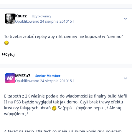
Author stats
Kaucz
Użytkownicy
Opublikowano
24 sierpnia 2010
15 l
To trzeba zrobić replay aby nikt ciemny nie kupował w "ciemno"
Cytuj
Author stats
MYSZa7
Senior Member
Opublikowano
24 sierpnia 2010
15 l
Elizabeth z 2K właśnie podała do wiadomości,że finalny bulid Mafii
II na PS3 będzie wyglądał tak jak demo. Czyli brak trawy,efektu
krwi czy falujących ubrań
Sz (pipi) ...(pipi)one pepiki ;/ Ale się
w(pipi)iłem ;/
A teraz na serio. Dla tych co mają już swoją kopię gry, polecam