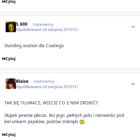
Cytuj
Author stats
S_600
Użytkownicy
Opublikowano
24 sierpnia 2010
15 l
Standing ovation dla Coatiego
Cytuj
Author stats
Blaise
Użytkownicy
Opublikowano
24 sierpnia 2010
15 l
TAK SIĘ TŁUMACZ, WIECIE CO Z NIM ZROBIĆ!!
Słupek pewnie płacze, ileż jego ,pełnych jadu i nienawiści pod
kierunkiem pepików, postów zniknęło
.
Cytuj