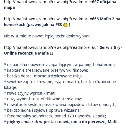
http://mafiatown.gram.pl/news.php?readmore=667
oficjalna
mapa
http://mafiatown.gram.pl/news.php?readmore=666
Mafia 2 na
komórkach (prawie jak na PS3
)
Nie w sumie to nawet lepiej technicznie wypada.
http://mafiatown.gram.pl/news.php?readmore=664
Serwis Gry-
Online recenzuje Mafie II
* niebanalna opowieść z zapadającymi w pamięć bohaterami;
* kapitalnie zrealizowane przerywniki filmowe;
* bardzo dobre, mocno zróżnicowane misje;
* świetnie zaprojektowane, żyjące miasto, bardzo różnorodne
lokacje;
* rewelacyjny wprost klimat;
* duży wybór broni, efektowne strzelaniny;
* nowatorski system poszukiwania pojazdów i listów gończych;
* bardzo ładna i stylowa oprawa wizualna;
* fenomenalny soundtrack, ponad 120 utworów z epoki;
* piękny smaczek w postaci nawiązania do pierwszej Mafii.