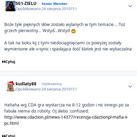
SG1-ZIELU
Senior Member
Opublikowano
24 sierpnia 2010
15 l
Boże tyle pięknych słów zostało wylanych w tym temacie... Toż
grzech pierwotny... Wstyd...Wstyd
A tak na boku kij z tymi niedociągnięciami co powyżej zostały
wymienione ale v-synic i spadająca ilość klatek jest nie wybaczalna
Cytuj
Author stats
kudlaty88
Użytkownicy
Opublikowano
24 sierpnia 2010
15 l
Hahaha wg CDA gra wystarcza na 8-12 godzin i nic innego po za
fabuła niema do roboty. Oj słabo :confused:
http://www.cdaction.pl/news-14377/recenzja-cdactionpl-mafia-ii-
pc.html
Cytuj