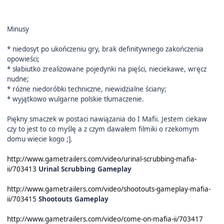
Minusy
* niedosyt po ukończeniu gry, brak definitywnego zakończenia
opowieści;
* słabiutko zrealizowane pojedynki na pięści, nieciekawe, wręcz
nudne;
* różne niedoróbki techniczne, niewidzialne ściany;
* wyjątkowo wulgarne polskie tłumaczenie.
Piękny smaczek w postaci nawiązania do I Mafii. Jestem ciekaw
czy to jest to co myślę a z czym dawałem filmiki o rzekomym
domu wiecie kogo ;].
http://www.gametrailers.com/video/urinal-scrubbing-mafia-
ii/703413
Urinal Scrubbing Gameplay
http://www.gametrailers.com/video/shootouts-gameplay-mafia-
ii/703415
Shootouts Gameplay
http://www.gametrailers.com/video/come-on-mafia-ii/703417