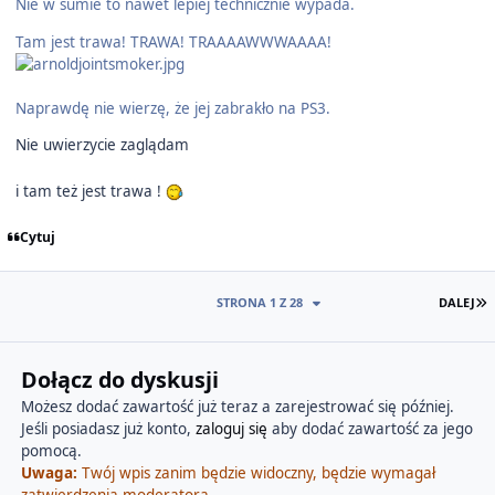
Nie w sumie to nawet lepiej technicznie wypada.
Tam jest trawa! TRAWA! TRAAAAWWWAAAA!
Naprawdę nie wierzę, że jej zabrakło na PS3.
Nie uwierzycie zaglądam
i tam też jest trawa !
Cytuj
O
STRONA 1 Z 28
DALEJ
Dołącz do dyskusji
Możesz dodać zawartość już teraz a zarejestrować się później.
Jeśli posiadasz już konto,
zaloguj się
aby dodać zawartość za jego
pomocą.
Uwaga:
Twój wpis zanim będzie widoczny, będzie wymagał
zatwierdzenia moderatora.