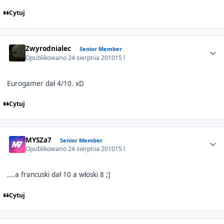
Cytuj
Author stats
Zwyrodnialec
Senior Member
Opublikowano
24 sierpnia 2010
15 l
Eurogamer dał 4/10. xD
Cytuj
Author stats
MYSZa7
Senior Member
Opublikowano
24 sierpnia 2010
15 l
....a francuski dał 10 a włoski 8 ;]
Cytuj
Author stats