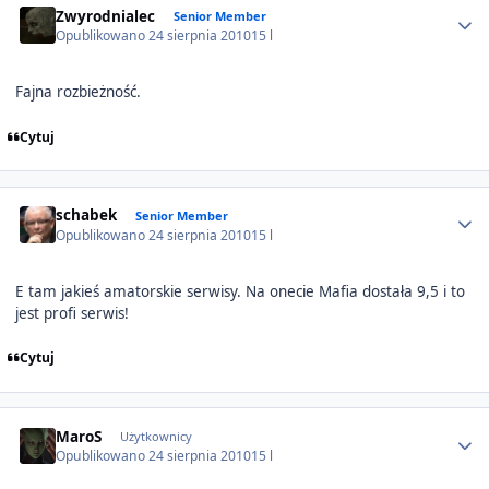
Zwyrodnialec
Senior Member
Opublikowano
24 sierpnia 2010
15 l
Fajna rozbieżność.
Cytuj
Author stats
schabek
Senior Member
Opublikowano
24 sierpnia 2010
15 l
E tam jakieś amatorskie serwisy. Na onecie Mafia dostała 9,5 i to
jest profi serwis!
Cytuj
Author stats
MaroS
Użytkownicy
Opublikowano
24 sierpnia 2010
15 l