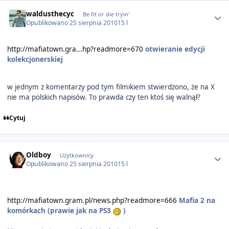
Author stats
waldusthecyc
Be fit or die tryin'
Opublikowano
25 sierpnia 2010
15 l
http://mafiatown.gra...hp?readmore=670
otwieranie edycji
kolekcjonerskiej
w jednym z komentarzy pod tym filmikiem stwierdzono, że na X
nie ma polskich napisów. To prawda czy ten ktoś się walnął?
Cytuj
Author stats
Oldboy
Użytkownicy
Opublikowano
25 sierpnia 2010
15 l
http://mafiatown.gram.pl/news.php?readmore=666
Mafia 2 na
komórkach (prawie jak na PS3
)