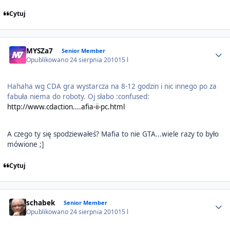
Cytuj
Author stats
MYSZa7
Senior Member
Opublikowano
24 sierpnia 2010
15 l
Hahaha wg CDA gra wystarcza na 8-12 godzin i nic innego po za
fabuła niema do roboty. Oj słabo :confused:
http://www.cdaction....afia-ii-pc.html
A czego ty się spodziewałeś? Mafia to nie GTA...wiele razy to było
mówione ;]
Cytuj
Author stats
schabek
Senior Member
Opublikowano
24 sierpnia 2010
15 l