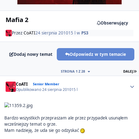
Mafia 2
Obserwujący
Przez
CoATI
24 sierpnia 2010
15 l
w
PS3
Dodaj nowy temat
Odpowiedz w tym temacie
O
STRONA 1 Z 28
DALEJ
Author stats
CoATI
Senior Member
Opublikowano
24 sierpnia 2010
15 l
Bardzo wszystkich przepraszam ale przez przypadek usunąłem
wcześniejszy temat o grze.
Mam nadzieję, że uda sie go odzyskać