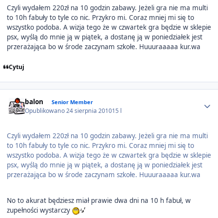
Czyli wydałem 220zł na 10 godzin zabawy. Jeżeli gra nie ma multi
to 10h fabuły to tyle co nic. Przykro mi. Coraz mniej mi się to
wszystko podoba. A wizja tego że w czwartek gra będzie w sklepie
psx, wyślą do mnie ją w piątek, a dostanę ją w poniedziałek jest
przerażająca bo w środe zaczynam szkołe. Huuuraaaaa kur.wa
Cytuj
Author stats
balon
Senior Member
Opublikowano
24 sierpnia 2010
15 l
Czyli wydałem 220zł na 10 godzin zabawy. Jeżeli gra nie ma multi
to 10h fabuły to tyle co nic. Przykro mi. Coraz mniej mi się to
wszystko podoba. A wizja tego że w czwartek gra będzie w sklepie
psx, wyślą do mnie ją w piątek, a dostanę ją w poniedziałek jest
przerażająca bo w środe zaczynam szkołe. Huuuraaaaa kur.wa
No to akurat będziesz miał prawie dwa dni na 10 h fabuł, w
zupełności wystarczy