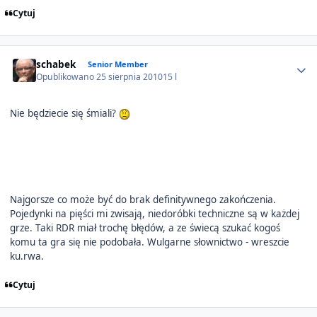
Cytuj
Author stats
schabek
Senior Member
Opublikowano
25 sierpnia 2010
15 l
Nie będziecie się śmiali?
Najgorsze co może być do brak definitywnego zakończenia.
Pojedynki na pięści mi zwisają, niedoróbki techniczne są w każdej
grze. Taki RDR miał trochę błędów, a ze świecą szukać kogoś
komu ta gra się nie podobała. Wulgarne słownictwo - wreszcie
ku.rwa.
Cytuj