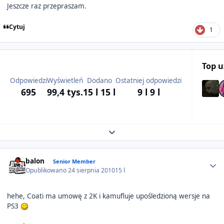
Jeszcze raz przepraszam.
Cytuj
1
Top 
Odpowiedzi
Wyświetleń
Dodano
Ostatniej odpowiedzi
695
99,4 tys.
15 l
15 l
9 l
9 l
Expand topic overview
Author stats
balon
Senior Member
Opublikowano
24 sierpnia 2010
15 l
hehe, Coati ma umowę z 2K i kamufluje upośledzioną wersje na
PS3