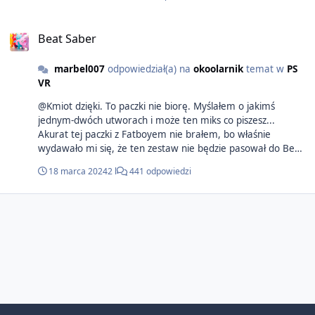
Beat Saber
marbel007
odpowiedział(a) na
okoolarnik
temat w
PS
VR
@Kmiot dzięki. To paczki nie biorę. Myślałem o jakimś
jednym-dwóch utworach i może ten miks co piszesz...
Akurat tej paczki z Fatboyem nie brałem, bo właśnie
wydawało mi się, że ten zestaw nie będzie pasował do Beat
Saber, szczególnie Sandstorm, mimo że te 20 lat temu (sic)
18 marca 2024
2 l
441 odpowiedzi
byłem fanem. Ten Panic at the Disco właśnie ciekawie
wygląda w nowych trackach... Mam 3 z 4 utworów
pierwotnego zestawu i trochę żałuję, że na raty brałem, bo
pewnie by szło Upgrade wziąć za pół ceny, a tak to się
średnio opłaca. Mi podoba się w Rock Mixtape - Eye of the
Tiger jest bardzo cardio, bo trzeba się tam nagiąć góra dół
lewo prawo. Myślałem że płuca wypluję po wszystkim.