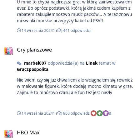
U mnie to chyba najdroższa gra, w którą zainwestowałem
ever. Bo oprócz podstawki, którą jakimś cudem kupiłem z
rabatem zakupiłemnostwo music packów... A teraz znowu
mi swinki morskie przegryzły kabel od PSVR
14 września 2024
1 r
441 odpowiedzi
Gry planszowe
marbel007
odpowiedział(a) na
Linek
temat w
Graczpospolita
Nie wiem czy się już chwaliłem ale wciągnąłem się również
w malowanie figurek, które dodają mocno klimatu w grze.
Zajmuje to mnóstwo czasu ale fun też jest niezły
14 września 2024
1 r
960 odpowiedzi
8
HBO Max