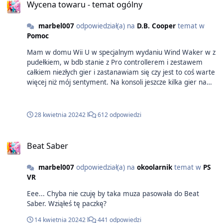
Wycena towaru - temat ogólny
marbel007
odpowiedział(a) na
D.B. Cooper
temat w
Pomoc
Mam w domu Wii U w specjalnym wydaniu Wind Waker w z
pudełkiem, w bdb stanie z Pro controllerem i zestawem
całkiem niezłych gier i zastanawiam się czy jest to coś warte
więcej niż mój sentyment. Na konsoli jeszcze kilka gier na
sporym USB (konsola nie przerobiona - służy jako dysk),
m.in. Metroid Prime, wszystkie dodatkowe trasy i dlc do
Mario Kart 8, Fatal Frame Maiden of Black Water (jak
28 kwietnia 2024
2 l
612 odpowiedzi
dobrze pamiętam?). https://postimg.cc/gallery/dr51PdF A i
jeszcze mam Mario Galaxy 1 i 2 i wiilota do tego.
Beat Saber
marbel007
odpowiedział(a) na
okoolarnik
temat w
PS
VR
Eee... Chyba nie czuję by taka muza pasowała do Beat
Saber. Wziąłeś tę paczkę?
14 kwietnia 2024
2 l
441 odpowiedzi