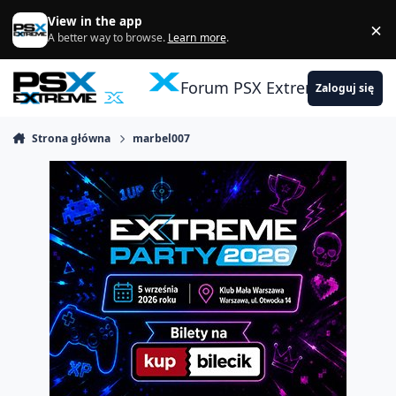
Skocz do zawartości
View in the app
×
Di
A better way to browse.
Learn more
.
Forum PSX Extreme
Zaloguj się
Strona główna
marbel007