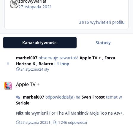
zdrowywariat
27 listopada 2021
3 916 wyświetleń profilu
Kanał aktywności
Statusy
marbel007
obserwuje zawartość
Apple TV +
,
Forza
Horizon 6
,
Balatro
i 1 inny
24 stycznia
24 sty
Apple TV +
marbel007
odpowiedział(a) na
Sven Froost
temat w
Seriale
Nikt nie wymienił For The All Mankind? Moje Top na Atv+.
27 stycznia 2025
1 r
1 246 odpowiedzi