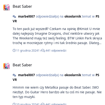
Beat Saber
marbel007
odpowiedział(a) na
okoolarnik
temat w
PS
VR
To ten pack już wyszedł? Czekam na opinię @Kmiot U mnie
dalej najlepszy Imagine Dragons, choć niektóre utwory jak
The Weekend mają też swój feeling. BTW Linkin Park skręca
trochę w mocniejsze rytmy i mi tak średnio pasuje. Dlatego
uważam, że Metallica mi się spasuje, mimo że lubię.
11 grudnia 2024
1 r
441 odpowiedzi
Beat Saber
marbel007
odpowiedział(a) na
okoolarnik
temat w
PS
VR
Hmmm nie wiem czy Metallica pasuje do Beat Saber. IMO
niezbyt. Do Guitar Hero bardzo ale tu coś mi nie pasuje. Nie
ten typ muzyki.
10 grudnia 2024
1 r
441 odpowiedzi