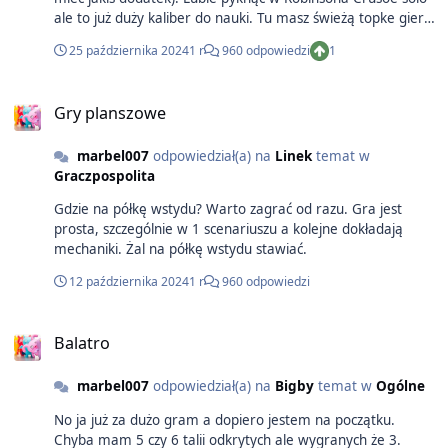
prostych gier abstrakcyjnych polecam też Azula lub Sagradę.
ale to już duży kaliber do nauki. Tu masz świeżą topke gier
Z pojedynkowych karcianek na 2 osoby Mindbug. Jeśli
solo O,jeszxze Dorfromantik grałem ostatnio.
całkiem z innej beczki chcecie - więcej akcji czy klimatu to
25 października 2024
1 r
960 odpowiedzi
1
polecam Nemesis lub coś z serii Zombicide. Ale też trzeba
się nauczyć sporo zasad.
Gry planszowe
marbel007
odpowiedział(a) na
Linek
temat w
Graczpospolita
Gdzie na półkę wstydu? Warto zagrać od razu. Gra jest
prosta, szczególnie w 1 scenariuszu a kolejne dokładają
mechaniki. Żal na półkę wstydu stawiać.
12 października 2024
1 r
960 odpowiedzi
Balatro
marbel007
odpowiedział(a) na
Bigby
temat w
Ogólne
No ja już za dużo gram a dopiero jestem na początku.
Chyba mam 5 czy 6 talii odkrytych ale wygranych że 3.