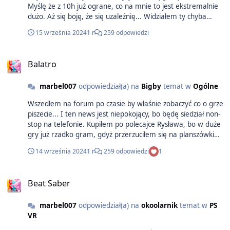
Myślę że z 10h już ograne, co na mnie to jest ekstremalnie
dużo. Aż się boję, że się uzależnię... Widziałem ty chyba
jakieś wizualia z Wiedźmina. To jest dla wszystkich? Gram na
15 września 2024
1 r
259 odpowiedzi
XOX.
Balatro
marbel007
odpowiedział(a) na
Bigby
temat w
Ogólne
Wszedłem na forum po czasie by właśnie zobaczyć co o grze
piszecie... I ten news jest niepokojący, bo będę siedział non-
stop na telefonie. Kupiłem po polecajce Rysława, bo w duże
gry już rzadko gram, gdyż przerzuciłem się na planszówki
ale Balatro to jakiś fenomen. Genialna gra w swej prostocie.
14 września 2024
1 r
259 odpowiedzi
1
Aż się zdziwiłem jak 3h pod rząd przy konsoli dziś
przesiedziałem kolejny raz. Dobra gra. Bardzo.
Beat Saber
marbel007
odpowiedział(a) na
okoolarnik
temat w
PS
VR