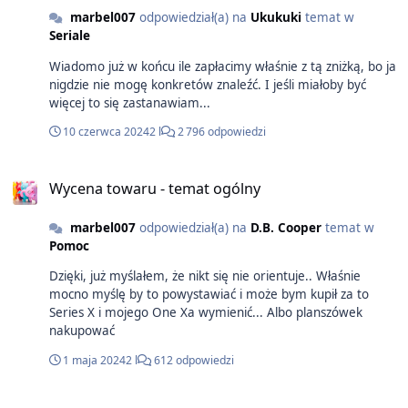
marbel007
odpowiedział(a) na
Ukukuki
temat w
Seriale
Wiadomo już w końcu ile zapłacimy właśnie z tą zniżką, bo ja
nigdzie nie mogę konkretów znaleźć. I jeśli miałoby być
więcej to się zastanawiam...
10 czerwca 2024
2 l
2 796 odpowiedzi
Wycena towaru - temat ogólny
marbel007
odpowiedział(a) na
D.B. Cooper
temat w
Pomoc
Dzięki, już myślałem, że nikt się nie orientuje.. Właśnie
mocno myślę by to powystawiać i może bym kupił za to
Series X i mojego One Xa wymienić... Albo planszówek
nakupować
1 maja 2024
2 l
612 odpowiedzi