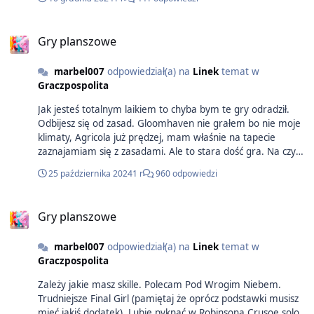
Gry planszowe
marbel007
odpowiedział(a) na
Linek
temat w
Graczpospolita
Jak jesteś totalnym laikiem to chyba bym te gry odradził.
Odbijesz się od zasad. Gloomhaven nie grałem bo nie moje
klimaty, Agricola już prędzej, mam właśnie na tapecie
zaznajamiam się z zasadami. Ale to stara dość gra. Na czym
Ci zależy? Na solo czy na graniu z kimś? Na zbieraniu
25 października 2024
1 r
960 odpowiedzi
punktów czy na przygodzie? Na konkurencji z innymi czy na
kooperacji i wspólnym celu? Z nowoczesnych gier polecam
Zaginiona Wyspę Arnak lub Diunę Imperium (ew edycję
Gry planszowe
Powstanie). Obie mają tryby solo. Całkiem niezłe,
szczególnie Arnak. Jednak jak jesteście w ogóle zieloni w
marbel007
odpowiedział(a) na
Linek
temat w
planszówki i chcecie kolejny krok po Monopoly to polecam
Graczpospolita
po prostu Wsiąść do pociągu albo Pandemic. Ja od tego
zaczynałem i do dziś chętnie usiądę. Z łatwych ale
Zależy jakie masz skille. Polecam Pod Wrogim Niebem.
przyjemnych wyścigów Wyprawę do El Dorado albo Turbo.
Trudniejsze Final Girl (pamiętaj że oprócz podstawki musisz
Ostatnio odkryłem też np. Kakao albo Marvel United. Z
mieć jakiś dodatek). Lubie pyknąć w Robinsona Crusoe solo