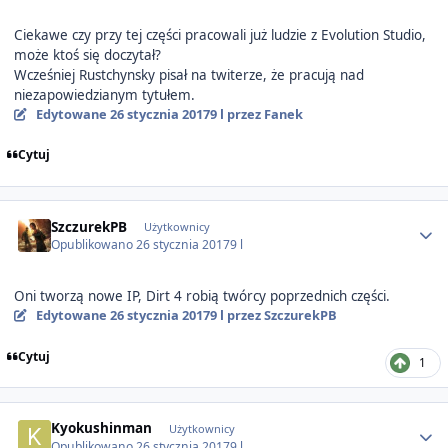
Ciekawe czy przy tej części pracowali już ludzie z Evolution Studio,
może ktoś się doczytał?
Wcześniej
Rustchynsky pisał na twiterze, że pracują nad
niezapowiedzianym tytułem.
Edytowane
26 stycznia 2017
9 l
przez Fanek
Cytuj
Author stats
SzczurekPB
Użytkownicy
Opublikowano
26 stycznia 2017
9 l
Oni tworzą nowe IP, Dirt 4 robią twórcy poprzednich części.
Edytowane
26 stycznia 2017
9 l
przez SzczurekPB
Cytuj
1
Author stats
Kyokushinman
Użytkownicy
Opublikowano
26 stycznia 2017
9 l