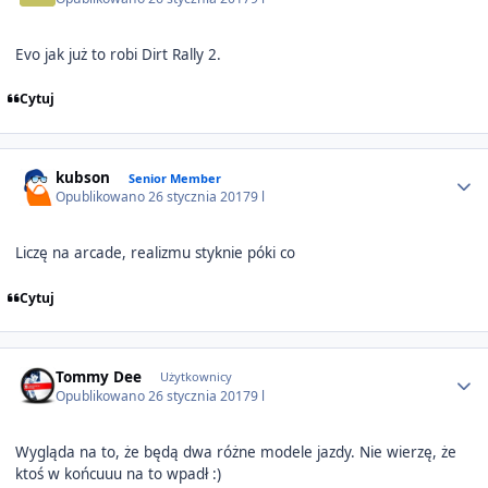
Evo jak już to robi Dirt Rally 2.
Cytuj
Author stats
kubson
Senior Member
Opublikowano
26 stycznia 2017
9 l
Liczę na arcade, realizmu styknie póki co
Cytuj
Author stats
Tommy Dee
Użytkownicy
Opublikowano
26 stycznia 2017
9 l
Wygląda na to, że będą dwa różne modele jazdy. Nie wierzę, że
ktoś w końcuuu na to wpadł :)