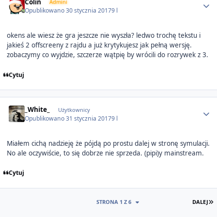
Colin
Admini
Opublikowano
30 stycznia 2017
9 l
okens ale wiesz że gra jeszcze nie wyszła? ledwo trochę tekstu i
jakieś 2 offscreeny z rajdu a już krytykujesz jak pełną wersję.
zobaczymy co wyjdzie, szczerze wątpię by wrócili do rozrywek z 3.
Cytuj
Author stats
_White_
Użytkownicy
Opublikowano
31 stycznia 2017
9 l
Miałem cichą nadzieję że pójdą po prostu dalej w stronę symulacji.
No ale oczywiście, to się dobrze nie sprzeda. (pipi)y mainstream.
Cytuj
O
STRONA 1 Z 6
DALEJ