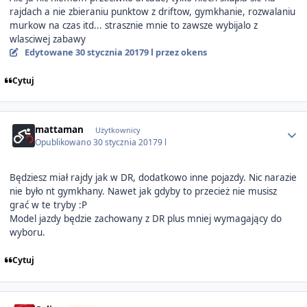
rajdach a nie zbieraniu punktow z driftow, gymkhanie, rozwalaniu
murkow na czas itd... strasznie mnie to zawsze wybijalo z
wlasciwej zabawy
Edytowane
30 stycznia 2017
9 l
przez okens
Cytuj
Author stats
mattaman
Użytkownicy
Opublikowano
30 stycznia 2017
9 l
Będziesz miał rajdy jak w DR, dodatkowo inne pojazdy. Nic narazie
nie było nt gymkhany. Nawet jak gdyby to przecież nie musisz
grać w te tryby :P
Model jazdy będzie zachowany z DR plus mniej wymagający do
wyboru.
Cytuj
Author stats