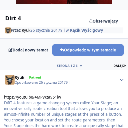
Dirt 4
Obserwujący
Przez
Ryuk
26 stycznia 2017
9 l
w
Kącik Wyścigowy
Dodaj nowy temat
Odpowiedz w tym temacie
O
STRONA 1 Z 6
DALEJ
Author stats
Ryuk
Patroni
Opublikowano
26 stycznia 2017
9 l
https://youtu.be/4MPWza951iw
DiRT 4 features a game-changing system called Your Stage; an
innovative rally route creation tool that allows you to produce an
almost-infinite number of unique stages at the press of a button.
You choose your location and set the route parameters, then
Your Stage does the hard work to create a unique rally stage that