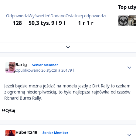
Top uż
Odpowiedzi
Wyświetleń
Dodano
Ostatniej odpowiedzi
128
50,3 tys.
9 l
9 l
1 r
1 r
Expand topic overview
Author stats
Bartg
Senior Member
Opublikowano
26 stycznia 2017
9 l
Jeżeli będzie można jeździć na modelu jazdy z Dirt Rally to czekam
z ogromną niecierpliwością, to była najlepsza rajdówka od czasów
Richard Burns Rally.
Cytuj
Author stats
Hubert249
Senior Member