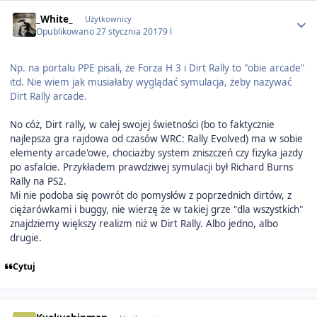
Author stats
_White_
Użytkownicy
Opublikowano
27 stycznia 2017
9 l
Np. na portalu PPE pisali, że Forza H 3 i Dirt Rally to "obie arcade"
itd. Nie wiem jak musiałaby wyglądać symulacja, żeby nazywać
Dirt Rally arcade.
No cóż, Dirt rally, w całej swojej świetności (bo to faktycznie
najlepsza gra rajdowa od czasów WRC: Rally Evolved) ma w sobie
elementy arcade'owe, chociażby system zniszczeń czy fizyka jazdy
po asfalcie. Przykładem prawdziwej symulacji był Richard Burns
Rally na PS2.
Mi nie podoba się powrót do pomysłów z poprzednich dirtów, z
ciężarówkami i buggy, nie wierzę że w takiej grze "dla wszystkich"
znajdziemy większy realizm niż w Dirt Rally. Albo jedno, albo
drugie.
Cytuj
Author stats