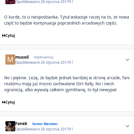
Opublikowano
26 stycznia 2017
9 l
O kurde, to ci niespodzianka. Tytuł wskazuje raczej na to, że nowa
część to będzie kontynuacja poprzednich arcadowych części.
Cytuj
Author stats
musoil
Użytkownicy
Opublikowano
26 stycznia 2017
9 l
No i pięknie. Liczę, że będzie jednak bardziej w stronę arcade, fani
realizmu mają już mocno zachwalane Dirt Rally. No i niech
ograniczą, albo wywalą całkiem gymkhanę, to był niewypał.
Cytuj
Author stats
Fanek
Senior Member
Opublikowano
26 stycznia 2017
9 l