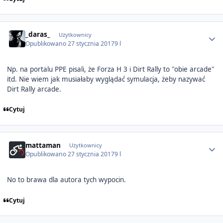
Author stats
_daras_
Użytkownicy
Opublikowano
27 stycznia 2017
9 l
Np. na portalu PPE pisali, że Forza H 3 i Dirt Rally to "obie arcade"
itd. Nie wiem jak musiałaby wyglądać symulacja, żeby nazywać
Dirt Rally arcade.
Cytuj
Author stats
mattaman
Użytkownicy
Opublikowano
27 stycznia 2017
9 l
No to brawa dla autora tych wypocin.
Cytuj