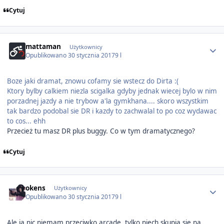
Cytuj
Author stats
mattaman
Użytkownicy
Opublikowano
30 stycznia 2017
9 l
Boze jaki dramat, znowu cofamy sie wstecz do Dirta :(
Ktory bylby calkiem niezla scigalka gdyby jednak wiecej bylo w nim
porzadnej jazdy a nie trybow a'la gymkhana.... skoro wszystkim
tak bardzo podobal sie DR i kazdy to zachwalal to po coz wydawac
to cos... ehh
Przecież tu masz DR plus buggy. Co w tym dramatycznego?
Cytuj
Author stats
okens
Użytkownicy
Opublikowano
30 stycznia 2017
9 l
Ale ja nic niemam przeciwko arcade, tylko niech skupia sie na