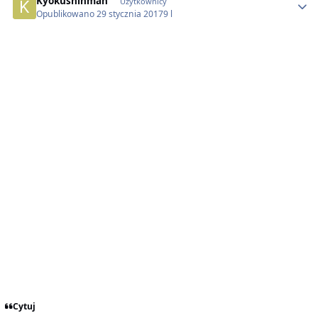
Kyokushinman
Użytkownicy
Opublikowano
29 stycznia 2017
9 l
Cytuj