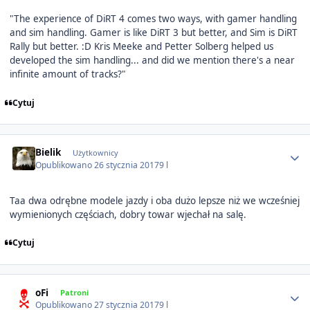
"The experience of DiRT 4 comes two ways, with gamer handling
and sim handling. Gamer is like DiRT 3 but better, and Sim is DiRT
Rally but better. :D Kris Meeke and Petter Solberg helped us
developed the sim handling... and did we mention there's a near
infinite amount of tracks?"
Cytuj
Author stats
Bielik
Użytkownicy
Opublikowano
26 stycznia 2017
9 l
Taa dwa odrębne modele jazdy i oba dużo lepsze niż we wcześniej
wymienionych częściach, dobry towar wjechał na salę.
Cytuj
Author stats
oFi
Patroni
Opublikowano
27 stycznia 2017
9 l