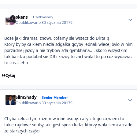
Author stats
okens
Użytkownicy
Opublikowano
30 stycznia 2017
9 l
Boze jaki dramat, znowu cofamy sie wstecz do Dirta :(
Ktory bylby calkiem niezla scigalka gdyby jednak wiecej bylo w nim
porzadnej jazdy a nie trybow a'la gymkhana.... skoro wszystkim
tak bardzo podobal sie DR i kazdy to zachwalal to po coz wydawac
to cos... ehh
Cytuj
Author stats
SlimShady
Senior Member
Opublikowano
30 stycznia 2017
9 l
Chyba celuja tym razem w inne osoby, rally z tego co wiem to
takie rajdowe soulsy, ale jjest sporo ludzi, którzy wola semi arcade
ze starszych części.