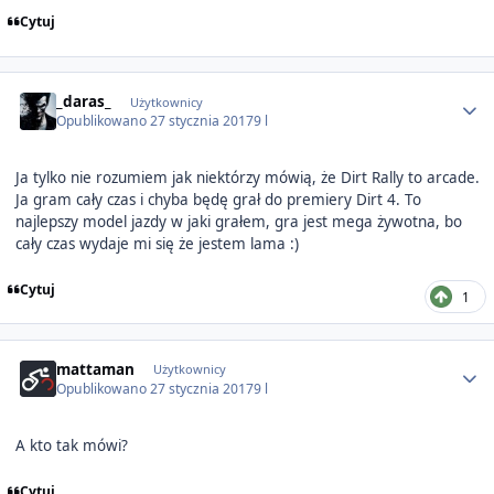
Cytuj
Author stats
_daras_
Użytkownicy
Opublikowano
27 stycznia 2017
9 l
Ja tylko nie rozumiem jak niektórzy mówią, że Dirt Rally to arcade.
Ja gram cały czas i chyba będę grał do premiery Dirt 4. To
najlepszy model jazdy w jaki grałem, gra jest mega żywotna, bo
cały czas wydaje mi się że jestem lama :)
Cytuj
1
Author stats
mattaman
Użytkownicy
Opublikowano
27 stycznia 2017
9 l
A kto tak mówi?
Cytuj