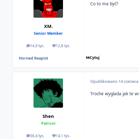
Co to ma być?
XM.
Senior Member
14,9 tys.
12,8 tys.
odpowiedzi
Reputacja
Cytuj
Horned Reapist
Opublikowano
14 czerwca
Troche wyglada jak te ws
Shen
Patroni
36,4 tys.
14,1 tys.
odpowiedzi
Reputacja