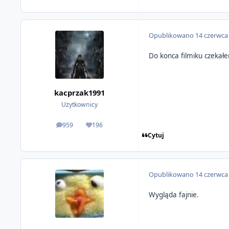
Opublikowano
14 czerwca
Do konca filmiku czekałe
kacprzak1991
Użytkownicy
959
196
odpowiedzi
Reputacja
Cytuj
Opublikowano
14 czerwca
Wygląda fajnie.