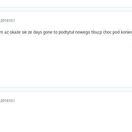
 2016
10 l
m az okaże sie ze days gone to podtytuł nowego tlou;p choc pod koniec
 2016
10 l