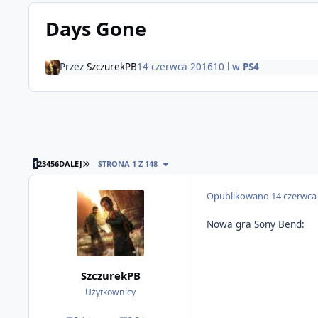
Days Gone
Przez
SzczurekPB
14 czerwca 2016
10 l
w
PS4
OSTATNIA STRONA
1
2
3
4
5
6
DALEJ
STRONA 1 Z 148
Opublikowano
14 czerwca
Nowa gra Sony Bend:
SzczurekPB
Użytkownicy