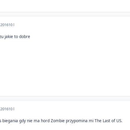
 2016
10 l
zu jakie to dobre
 2016
10 l
s biegania gdy nie ma hord Zombie przypomina mi The Last of US.