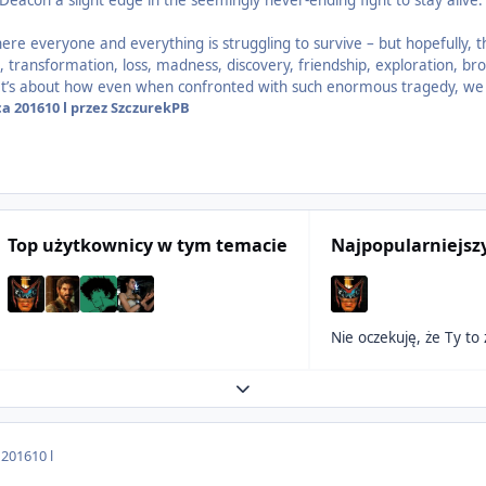
Deacon a slight edge in the seemingly never-ending fight to stay alive. 
here everyone and everything is struggling to survive – but hopefully, 
 transformation, loss, madness, discovery, friendship, exploration, br
’s about how even when confronted with such enormous tragedy, we fi
ca 2016
10 l
przez SzczurekPB
Top użytkownicy w tym temacie
Najpopularniejsz
Nie oczekuję, że Ty to
Expand topic overview
 2016
10 l