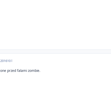
 2016
10 l
brone przed falami zombie.