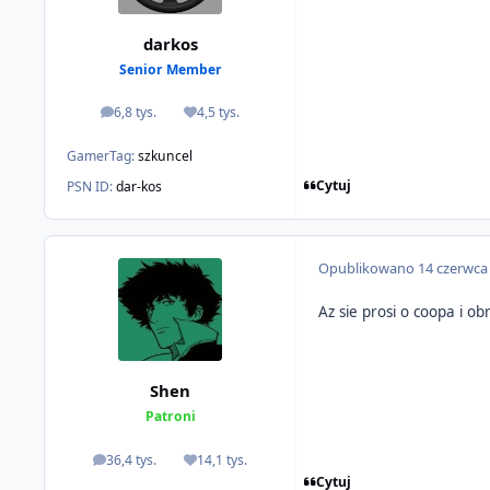
darkos
Senior Member
6,8 tys.
4,5 tys.
odpowiedzi
Reputacja
GamerTag:
szkuncel
Cytuj
PSN ID:
dar-kos
Opublikowano
14 czerwca
Az sie prosi o coopa i o
Shen
Patroni
36,4 tys.
14,1 tys.
odpowiedzi
Reputacja
Cytuj