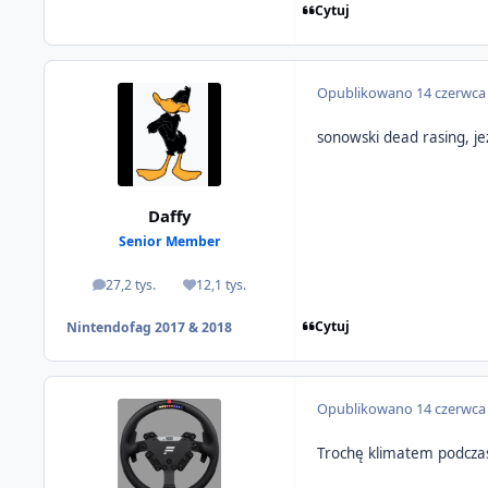
Cytuj
Opublikowano
14 czerwca
sonowski dead rasing, je
Daffy
Senior Member
27,2 tys.
12,1 tys.
odpowiedzi
Reputacja
Cytuj
Nintendofag 2017 & 2018
Opublikowano
14 czerwca
Trochę klimatem podcza