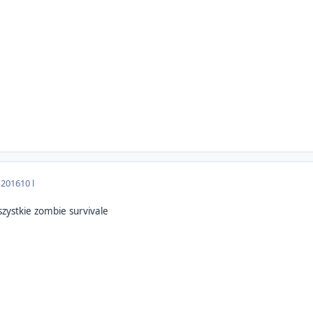
 2016
10 l
zystkie zombie survivale