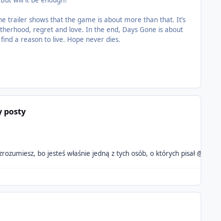
But will it be enough?
the trailer shows that the game is about more than that. It’s
otherhood, regret and love. In the end, Days Gone is about
nd a reason to live. Hope never dies.
y posty
 zrozumiesz, bo jesteś właśnie jedną z tych osób, o których pisał @AS