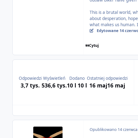
outlaw biker have given 
This is a brutal world, w
about desperation, hope,
what makes us human. It
Edytowane
14 czerw
Cytuj
Odpowiedzi
Wyświetleń
Dodano
Ostatniej odpowiedzi
3,7 tys.
536,6 tys.
10 l
10 l
16 maj
16 maj
Opublikowano
14 czerwca