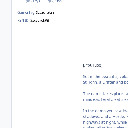
3,1 tys.
2,3 tys.
odpowiedzi
Reputacja
GamerTag:
Szczurek88
PSN ID:
SzczurekPB
[/YouTube]
Set in the beautiful, vo
St. John, a Drifter and 
The game takes place two
mindless, feral creature
In the demo you saw two
shadows; and a Horde. M
highways at night, while 