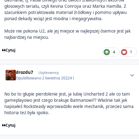
Batmana, tj. Paula Diniego oraz dwóch znakomitych aktorów
głosowych serialu, czyli Kevina Conroya oraz Marka Hamilla. Z
szacunkiem potraktowała materiał źródłowy i pomimo upływu
ponad dekady wciąż jest miodna i megagrywalna.
Może nie pokona U2, ale jej miejsce w najlepszej ósemce jest jak
najbardziej na miejscu.
Cytuj
4
1
Author stats
drozdu7
Użytkownicy
Opublikowano
2 kwietnia 2022
4 l
No bo to głupie pierdolenie jest, ja lubię Uncharted 2 ale co tam
gameplayowo jest czego brakuje Batmanowi?? Właśnie tak jak
napisałeś Rocksteady wprowadziło wiele mechanik, przecież sama
historia też była spoko.
Cytuj