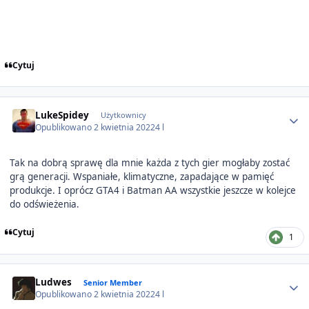
Cytuj
Author stats
LukeSpidey
Użytkownicy
Opublikowano
2 kwietnia 2022
4 l
Tak na dobrą sprawę dla mnie każda z tych gier mogłaby zostać
grą generacji. Wspaniałe, klimatyczne, zapadające w pamięć
produkcje. I oprócz GTA4 i Batman AA wszystkie jeszcze w kolejce
do odświeżenia.
Cytuj
1
Author stats
Ludwes
Senior Member
Opublikowano
2 kwietnia 2022
4 l