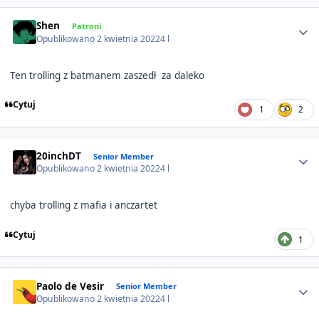
Author stats
Shen
Patroni
Opublikowano
2 kwietnia 2022
4 l
Ten trolling z batmanem zaszedł za daleko
Cytuj
1
2
Author stats
20inchDT
Senior Member
Opublikowano
2 kwietnia 2022
4 l
chyba trolling z mafia i anczartet
Cytuj
1
Author stats
Paolo de Vesir
Senior Member
Opublikowano
2 kwietnia 2022
4 l