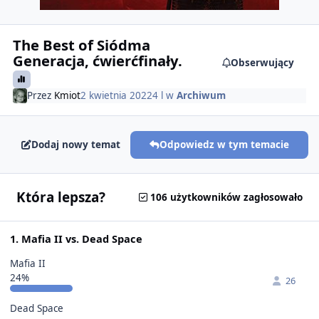
The Best of Siódma
Generacja, ćwierćfinały.
Obserwujący
Przez
Kmiot
2 kwietnia 2022
4 l
w
Archiwum
Dodaj nowy temat
Odpowiedz w tym temacie
Która lepsza?
106 użytkowników zagłosowało
1. Mafia II vs. Dead Space
Mafia II
24%
26
Dead Space