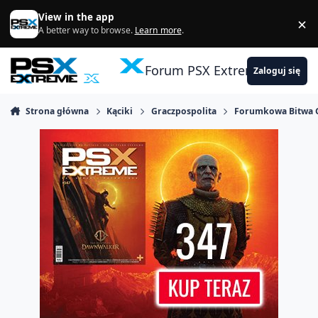
Skocz do zawartości
View in the app
×
Di
A better way to browse.
Learn more
.
Forum PSX Extreme
Zaloguj się
Strona główna
Kąciki
Graczpospolita
Forumkowa Bitwa 