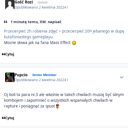
Gość Rozi
Goście
Opublikowano
2 kwietnia 2022
4 l
1 minutę temu, XM. napisał:
Przecierpieć 2h robienia zdjęć > przecierpieć 20h jebanego w dupę
kutafoniastego gameplayu.
Mocne słowa jak na fana Mass Effect
Cytuj
Author stats
Pupcio
Senior Member
Opublikowano
2 kwietnia 2022
4 l
Oj boli ta para nr.3 ale właśnie w takich chwilach muszę być silnym
kombojem i zapomnieć o wszystkich wspaniałych chwilach w
rapture i pociągnąć za spust
Cytuj