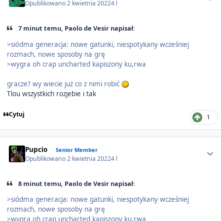
Opublikowano
2 kwietnia 2022
4 l
7 minut temu, Paolo de Vesir napisał:
>siódma generacja: nowe gatunki, niespotykany wcześniej
rozmach, nowe sposoby na grę
>wygra oh crap uncharted kapiszony ku,rwa
gracze? wy wiecie już co z nimi robić
Tlou wszystkich rozjebie i tak
Cytuj
1
Author stats
Pupcio
Senior Member
Opublikowano
2 kwietnia 2022
4 l
8 minut temu, Paolo de Vesir napisał:
>siódma generacja: nowe gatunki, niespotykany wcześniej
rozmach, nowe sposoby na grę
>wygra oh crap uncharted kapiszony ku,rwa