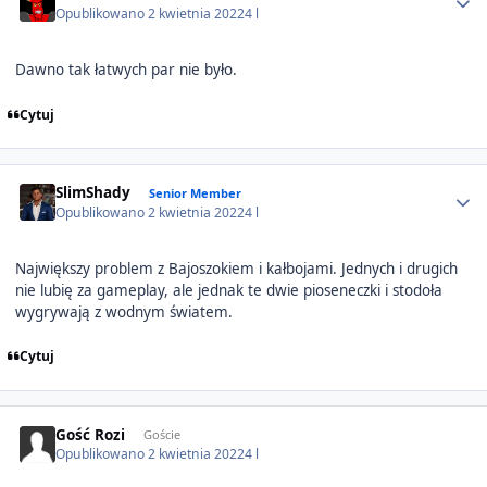
Opublikowano
2 kwietnia 2022
4 l
Dawno tak łatwych par nie było.
Cytuj
Author stats
SlimShady
Senior Member
Opublikowano
2 kwietnia 2022
4 l
Największy problem z Bajoszokiem i kałbojami. Jednych i drugich
nie lubię za gameplay, ale jednak te dwie pioseneczki i stodoła
wygrywają z wodnym światem.
Cytuj
Gość Rozi
Goście
Opublikowano
2 kwietnia 2022
4 l