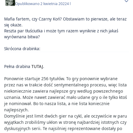
Opublikowano
2 kwietnia 2022
4 l
Mafia fartem, czy Czarny Koń? Obstawiam to pierwsze, ale teraz
się okaże.
Reszta par tłuściutka i może tym razem wyniknie z nich jakaś
wyrównana bitwa?
Skrócona drabinka:
Pełna drabina
TUTAJ
.
Ponownie startuje 256 tytułów. To gry ponownie wybrane
przez nas w trakcie dość sentymentalnego procesu, więc lista
niekoniecznie zawiera najlepsze gry według powszechnego
uznania. Może nawet zawierać mało udane gry o ile tylko ktoś
je nominował. Bo to nasza lista, a nie lista koniecznie
najlepszych.
Domyślnie jest limit dwóch gier na cykl, ale oczywiście w paru
wyjątkach zrobiliśmy ukłon w stronę najbardziej istotnych czy
dyskusyjnych serii. Te najsilniej reprezentowane dostały po