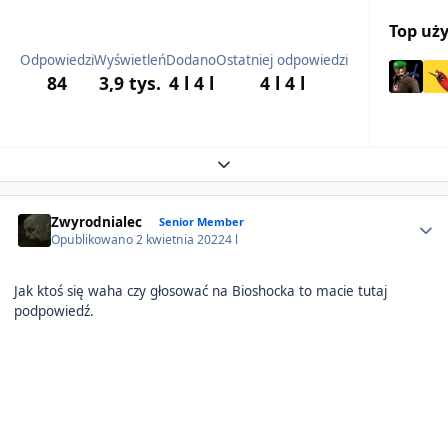
Top uż
Odpowiedzi
Wyświetleń
Dodano
Ostatniej odpowiedzi
84
3,9 tys.
4 l
4 l
4 l
4 l
Expand topic overview
Author stats
Zwyrodnialec
Senior Member
Opublikowano
2 kwietnia 2022
4 l
Jak ktoś się waha czy głosować na Bioshocka to macie tutaj
podpowiedź.