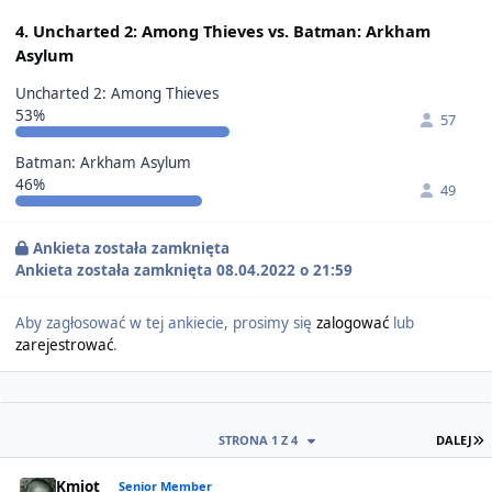
4. Uncharted 2: Among Thieves vs. Batman: Arkham
Asylum
Uncharted 2: Among Thieves
53%
57
Batman: Arkham Asylum
46%
49
Ankieta została zamknięta
Ankieta została zamknięta 08.04.2022 o 21:59
Aby zagłosować w tej ankiecie, prosimy się
zalogować
lub
zarejestrować
.
O
STRONA 1 Z 4
DALEJ
Author stats
Kmiot
Senior Member