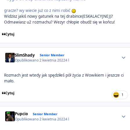
gracze? wy wiecie już co z nimi robić
Widzisz jakiś nowy gatunek na tej drabince(ESKALACYJNEJ)?
Odmawiasz u2 rozmachu? Wezyr chłopie obudź się w końcu!
Cytuj
Author stats
SlimShady
Senior Member
Opublikowano
2 kwietnia 2022
4 l
Rozmach jest wtedy jak spędziłeś pół życia z Wowikiem i jeszcze ci
mało.
Cytuj
1
Author stats
Pupcio
Senior Member
Opublikowano
2 kwietnia 2022
4 l