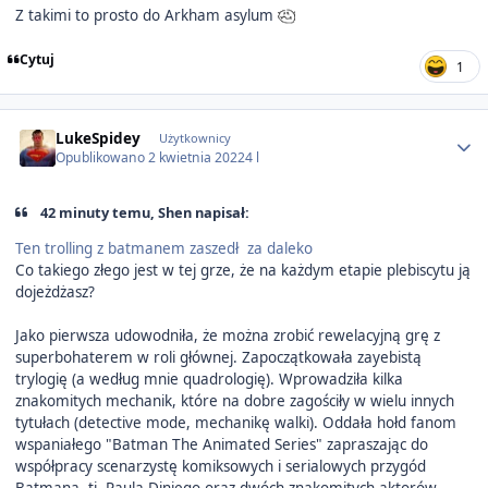
Z takimi to prosto do Arkham asylum
Cytuj
1
Author stats
LukeSpidey
Użytkownicy
Opublikowano
2 kwietnia 2022
4 l
42 minuty temu, Shen napisał:
Ten trolling z batmanem zaszedł za daleko
Co takiego złego jest w tej grze, że na każdym etapie plebiscytu ją
dojeżdżasz?
Jako pierwsza udowodniła, że można zrobić rewelacyjną grę z
superbohaterem w roli głównej. Zapoczątkowała zayebistą
trylogię (a według mnie quadrologię). Wprowadziła kilka
znakomitych mechanik, które na dobre zagościły w wielu innych
tytułach (detective mode, mechanikę walki). Oddała hołd fanom
wspaniałego "Batman The Animated Series" zapraszając do
współpracy scenarzystę komiksowych i serialowych przygód