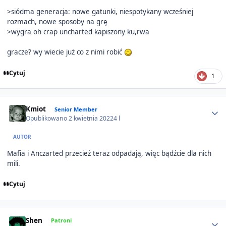
>siódma generacja: nowe gatunki, niespotykany wcześniej
rozmach, nowe sposoby na grę
>wygra oh crap uncharted kapiszony ku,rwa
gracze? wy wiecie już co z nimi robić
Cytuj
1
Author stats
Kmiot
Senior Member
Opublikowano
2 kwietnia 2022
4 l
AUTOR
Mafia i Anczarted przecież teraz odpadają, więc bądźcie dla nich
mili.
Cytuj
Author stats
Shen
Patroni