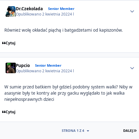
Author stats
Dr.Czekolada
Senior Member
Opublikowano
2 kwietnia 2022
4 l
Również wolę okładać piąchą i batgadżetami od kapiszonów.
Cytuj
Author stats
Pupcio
Senior Member
Opublikowano
2 kwietnia 2022
4 l
W sumie przed batkiem był gdzieś podobny system walki? Niby w
asasynie były te kontry ale przy gacku wyglądało to jak walka
niepełnosprawnych dzieci
Cytuj
O
STRONA 1 Z 4
DALEJ