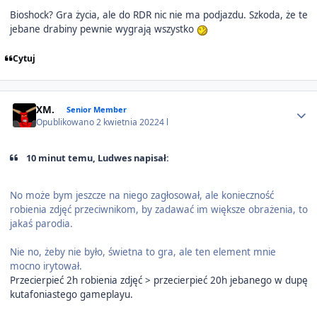
Bioshock? Gra życia, ale do RDR nic nie ma podjazdu. Szkoda, że te
jebane drabiny pewnie wygrają wszystko
Cytuj
Author stats
XM.
Senior Member
Opublikowano
2 kwietnia 2022
4 l
10 minut temu, Ludwes napisał:
No może bym jeszcze na niego zagłosował, ale konieczność
robienia zdjęć przeciwnikom, by zadawać im większe obrażenia, to
jakaś parodia.
Nie no, żeby nie było, świetna to gra, ale ten element mnie
mocno irytował.
Przecierpieć 2h robienia zdjęć > przecierpieć 20h jebanego w dupę
kutafoniastego gameplayu.