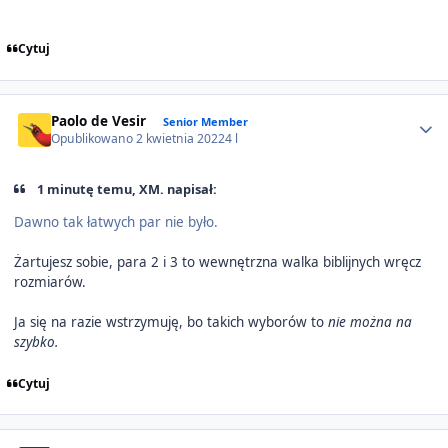
Cytuj
Author stats
Paolo de Vesir
Senior Member
Opublikowano
2 kwietnia 2022
4 l
1 minutę temu, XM. napisał:
Dawno tak łatwych par nie było.
Żartujesz sobie, para 2 i 3 to wewnętrzna walka biblijnych wręcz
rozmiarów.
Ja się na razie wstrzymuję, bo takich wyborów to
nie można na
szybko.
Cytuj