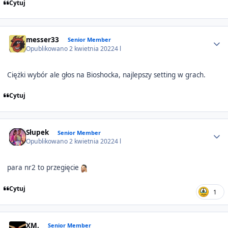
Cytuj
Author stats
messer33
Senior Member
Opublikowano
2 kwietnia 2022
4 l
Ciężki wybór ale głos na Bioshocka, najlepszy setting w grach.
Cytuj
Author stats
Słupek
Senior Member
Opublikowano
2 kwietnia 2022
4 l
para nr2 to przegięcie
Cytuj
1
Author stats
XM.
Senior Member