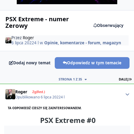
PSX Extreme - numer
Zerowy
Obserwujący
Przez
Roger
6 lipca 2022
4 l
w
Opinie, komentarze - forum, magazyn
Dodaj nowy temat
Odpowiedz w tym temacie
O
STRONA 1 Z 35
DALEJ
Author stats
Roger
Zg(Red.)
Opublikowano
6 lipca 2022
4 l
TA ODPOWIEDŹ CIESZY SIĘ ZAINTERESOWANIEM.
PSX Extreme #0