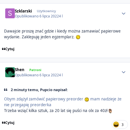
Author stats
Szklarski
Użytkownicy
Opublikowano
6 lipca 2022
4 l
Dawajcie proszę znać gdzie i kiedy można zamawiać papierowe
wydanie. Zaklepuję jeden egzemplarz.
Cytuj
Author stats
Shen
Patroni
Opublikowano
6 lipca 2022
4 l
2 minuty temu, Pupcio napisał:
Obym zdążył zamówić papierowy preorder
mam nadzieje że
nie przegapię preorderka
Trzeba wziąć kilka sztuk, za 20 lat się puści na olx za 40zł
Cytuj
3