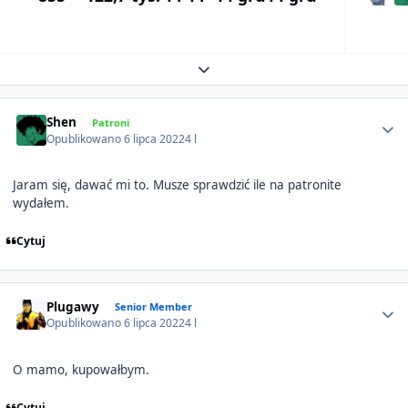
Expand topic overview
Author stats
Shen
Patroni
Opublikowano
6 lipca 2022
4 l
Jaram się, dawać mi to. Musze sprawdzić ile na patronite
wydałem.
Cytuj
Author stats
Plugawy
Senior Member
Opublikowano
6 lipca 2022
4 l
O mamo, kupowałbym.
Cytuj