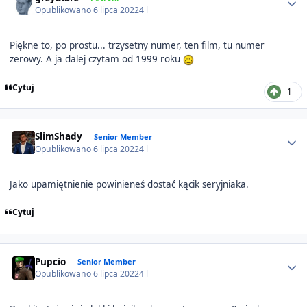
Opublikowano
6 lipca 2022
4 l
Piękne to, po prostu... trzysetny numer, ten film, tu numer
zerowy. A ja dalej czytam od 1999 roku
Cytuj
1
Author stats
SlimShady
Senior Member
Opublikowano
6 lipca 2022
4 l
Jako upamiętnienie powinieneś dostać kącik seryjniaka.
Cytuj
Author stats
Pupcio
Senior Member
Opublikowano
6 lipca 2022
4 l