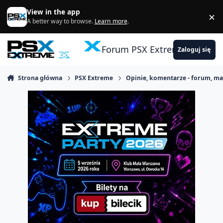
Skocz do zawartości
View in the app
×
Di
A better way to browse.
Learn more
.
Forum PSX Extreme
Zaloguj się
Strona główna
PSX Extreme
Opinie, komentarze - forum, m