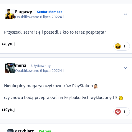
Author stats
Plugawy
Senior Member
Opublikowano
6 lipca 2022
4 l
Przyszedł, zesrał się i poszedł. I kto to teraz posprząta?
Cytuj
1
Author stats
mersi
Użytkownicy
Opublikowano
6 lipca 2022
4 l
Nieoficjalny magazyn użytkowników PlayStation
czy znowu będą przepraszać na Fejsbuku tych wykluczonych?
Cytuj
1
Author stats
grzybiarz
Patroni