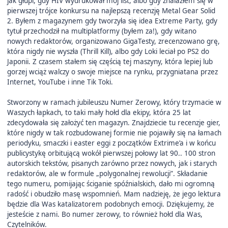
jak głupi, gdy HIV wydrukował mój list, albo gdy znalazłem się w
pierwszej trójce konkursu na najlepszą recenzję Metal Gear Solid
2. Byłem z magazynem gdy tworzyła się idea Extreme Party, gdy
tytuł przechodził na multiplatformy (byłem za!), gdy witano
nowych redaktorów, organizowano GigaTesty, zrecenzowano grę,
która nigdy nie wyszła (Thrill Kill), albo gdy Loki leciał po PS2 do
Japonii. Z czasem stałem się częścią tej maszyny, która lepiej lub
gorzej wciąż walczy o swoje miejsce na rynku, przygniatana przez
Internet, YouTube i inne Tik Toki.
Stworzony w ramach jubileuszu Numer Zerowy, który trzymacie w
Waszych łapkach, to taki mały hołd dla ekipy, która 25 lat
zdecydowała się założyć ten magazyn. Znajdziecie tu recenzje gier,
które nigdy w tak rozbudowanej formie nie pojawiły się na łamach
periodyku, smaczki i easter eggi z początków Extrime’a i w końcu
publicystykę orbitującą wokół pierwszej połowy lat 90.. 100 stron
autorskich tekstów, pisanych zarówno przez nowych, jak i starych
redaktorów, ale w formule „polygonalnej rewolucji”. Składanie
tego numeru, pomijając ściganie spóźnialskich, dało mi ogromną
radość i obudziło masę wspomnień. Mam nadzieję, że jego lektura
będzie dla Was katalizatorem podobnych emocji. Dziękujemy, że
jesteście z nami. Bo numer zerowy, to również hołd dla Was,
Czytelników.