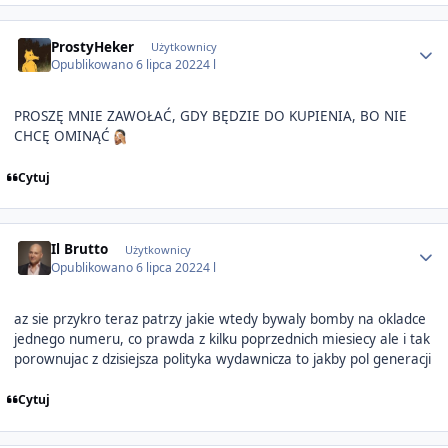
Author stats
ProstyHeker
Użytkownicy
Opublikowano
6 lipca 2022
4 l
PROSZĘ MNIE ZAWOŁAĆ, GDY BĘDZIE DO KUPIENIA, BO NIE
CHCĘ OMINĄĆ
Cytuj
Author stats
Il Brutto
Użytkownicy
Opublikowano
6 lipca 2022
4 l
az sie przykro teraz patrzy jakie wtedy bywaly bomby na okladce
jednego numeru, co prawda z kilku poprzednich miesiecy ale i tak
porownujac z dzisiejsza polityka wydawnicza to jakby pol generacji
Cytuj