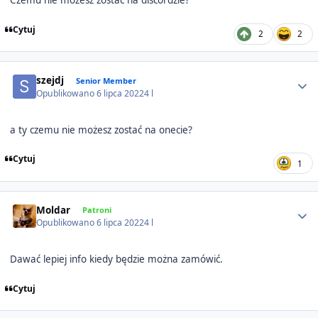
Cytuj
2
2
Author stats
szejdj
Senior Member
Opublikowano
6 lipca 2022
4 l
a ty czemu nie możesz zostać na onecie?
Cytuj
1
Author stats
Moldar
Patroni
Opublikowano
6 lipca 2022
4 l
Dawać lepiej info kiedy będzie można zamówić.
Cytuj