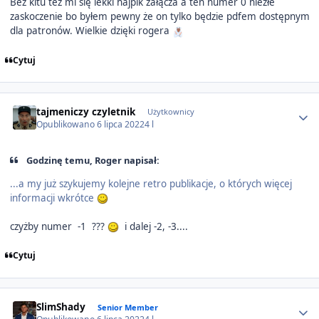
Bez kitu też mi się lekki hajpik załącza a ten numer 0 niezłe
zaskoczenie bo byłem pewny że on tylko będzie pdfem dostępnym
dla patronów. Wielkie dzięki rogera
Cytuj
Author stats
tajmeniczy czyletnik
Użytkownicy
Opublikowano
6 lipca 2022
4 l
Godzinę temu, Roger napisał:
...a my już szykujemy kolejne retro publikacje, o których więcej
informacji wkrótce
czyżby numer -1 ???
i dalej -2, -3....
Cytuj
Author stats
SlimShady
Senior Member