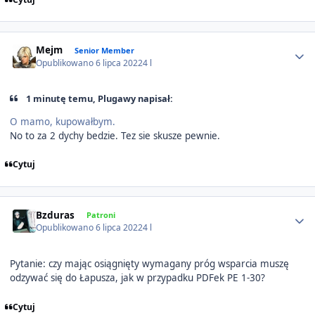
Author stats
Mejm
Senior Member
Opublikowano
6 lipca 2022
4 l
1 minutę temu, Plugawy napisał:
O mamo, kupowałbym.
No to za 2 dychy bedzie. Tez sie skusze pewnie.
Cytuj
Author stats
Bzduras
Patroni
Opublikowano
6 lipca 2022
4 l
Pytanie: czy mając osiągnięty wymagany próg wsparcia muszę
odzywać się do Łapusza, jak w przypadku PDFek PE 1-30?
Cytuj