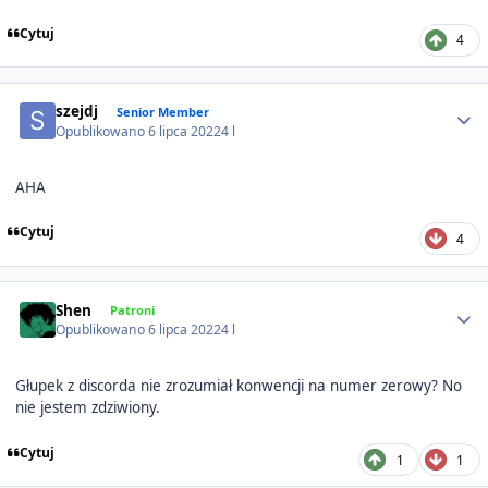
Cytuj
4
Author stats
szejdj
Senior Member
Opublikowano
6 lipca 2022
4 l
AHA
Cytuj
4
Author stats
Shen
Patroni
Opublikowano
6 lipca 2022
4 l
Głupek z discorda nie zrozumiał konwencji na numer zerowy? No
nie jestem zdziwiony.
Cytuj
1
1