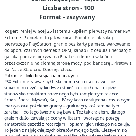
Liczba stron - 100
Format - zszywany
Roger:
Mniej więcej 25 lat temu kupiłem pierwszy numer PSX
Extreme. Pamiętam to jak wczoraj. Podobnie jak zakup
pierwszego PlayStation, granie bez karty pamięci, wałkowanie
do oporu czarnych demek z OPM, kanapki z cebulą i herbatę z
garnka podczas ogrywania Finala siódemki i w końcu
przeskoczenie na ciemną stronę mocy, pod banderę „Piratów z
Kar”… ze Stadionu Dziesięciolecia.
Patronite - link do wsparcia magazynu
PSX Extreme zawsze był bliski memu sercu, ale nawet nie
śmiałem marzyć, by kiedyś zaistnieć na jego łamach, gdzie
stanowisko redaktora naczelnego było kompletnym science-
fiction. Ściera, MyszaQ, Kali, HIV czy Koso robili jednak coś, o czym
marzyło całe pokolenie graczy – grali w gry, coś tam na tym
zarabiali i do tego świetnie się bawili. Też tak chciałem, dlatego
grałem dużo, zawalając oceny w liceum i tworząc na potęgę
amatorskie gazetki z recenzjami i opisami gier. Niczego nie żałuję.
To jeden z najpiękniejszych okresów mojego życia. Cieszyłem się