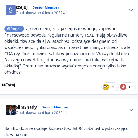
Author stats
szejdj
Senior Member
Opublikowano
6 lipca 2022
4 l
ja rozumiem, że z jakiegoś dziwnego, zapewne
@Roger
finansowego powodu regularne numery PSXE mają obrzydliwe
okładki, tkwiące dalej w latach 90, odstające designem od
współczesnego rynku czasopism, nawet nie z innych dziedzin, ale
CDA czy Pixel to dzieła sztuki w porównaniu do Waszych okładek.
Dlaczego nawet ten jublieuszowy numer ma taką wstrętną tę
okładkę? Czemu nie możecie wydać czegoś ładnego tylko takie
ohydne?
Cytuj
1
6
Author stats
SlimShady
Senior Member
Opublikowano
6 lipca 2022
4 l
Bardzo dobrze oddaje kiczowatość lat 90, oby był wystarczająco
duży nakład.