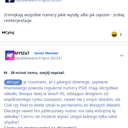
Opublikowano
6 lipca 2022
4 l
Zrimejkują wszystkie numery jakie wyszły, albo jak capcom - zrobią
reinterpretacje.
Cytuj
3
Author stats
MYSZa7
Senior Member
Opublikowano
6 lipca 2022
4 l
38 minut temu, szejdj napisał:
ja rozumiem, że z jakiegoś dziwnego, zapewne
@Roger
finansowego powodu regularne numery PSXE mają obrzydliwe
okładki, tkwiące dalej w latach 90, odstające designem od
współczesnego rynku czasopism, nawet nie z innych dziedzin, ale
CDA czy Pixel to dzieła sztuki w porównaniu do Waszych okładek.
Dlaczego nawet ten jublieuszowy numer ma taką wstrętną tę
okładkę? Czemu nie możecie wydać czegoś ładnego tylko takie
ohydne?
Czemu nie możesz zostać na discordzie?