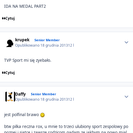
IDA NA MEDAL PART2
Cytuj
Author stats
krupek
Senior Member
Opublikowano
18 grudnia 2013
12 l
TVP Sport mi się zyebało.
Cytuj
Author stats
Daffy
Senior Member
Opublikowano
18 grudnia 2013
12 l
jest polfinal brawo
btw pilka reczna rox, u mnie to trzeci ulubiony sport zespolowy po
noznej i siatce i zawsze rodzicom gadam ze jakbym na nowo mial