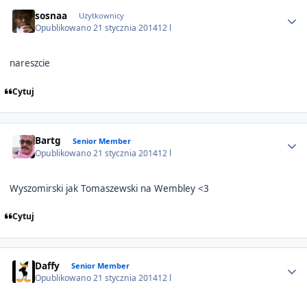
Author stats
sosnaa
Użytkownicy
Opublikowano
21 stycznia 2014
12 l
nareszcie
Cytuj
Author stats
Bartg
Senior Member
Opublikowano
21 stycznia 2014
12 l
Wyszomirski jak Tomaszewski na Wembley <3
Cytuj
Author stats
Daffy
Senior Member
Opublikowano
21 stycznia 2014
12 l