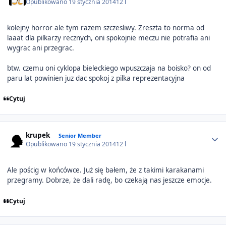
Opublikowano
19 stycznia 2014
12 l
kolejny horror ale tym razem szczesliwy. Zreszta to norma od
laaat dla pilkarzy recznych, oni spokojnie meczu nie potrafia ani
wygrac ani przegrac.
btw. czemu oni cyklopa bieleckiego wpuszczaja na boisko? on od
paru lat powinien juz dac spokoj z pilka reprezentacyjna
Cytuj
Author stats
krupek
Senior Member
Opublikowano
19 stycznia 2014
12 l
Ale pościg w końcówce. Już się bałem, że z takimi karakanami
przegramy. Dobrze, że dali radę, bo czekają nas jeszcze emocje.
Cytuj