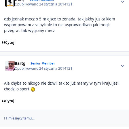
Opublikowano
24 stycznia 2014
12 l
dzis jednak mecz o 5 miejsce to zenada, tak jakby juz calkiem
wypompowani z sil byli ale to nie usprawiedliwia jak mogli
przegrac tak wygrany mecz
Cytuj
Author stats
Bartg
Senior Member
Opublikowano
24 stycznia 2014
12 l
Ale chyba to nikogo nie dziwi, tak to już mamy w tym kraju jeśli
chodzi o sport
Cytuj
11 miesięcy temu...
Author stats