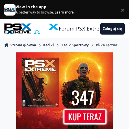
Skocz do zawartości
View in the app
×
Di
A better way to browse.
Learn more
.
Forum PSX Extreme
Zaloguj się
Strona główna
Kąciki
Kącik Sportowy
Piłka ręczna