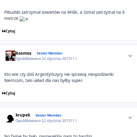
Piłsudski zatrzymał sowietów na Wiśle, a Szmal zatrzymał na 6
metrze
Cytuj
Author stats
Kosmos
Senior Member
Opublikowano
22 stycznia 2015
11 l
Kto wie czy dziś Argentyńczycy nie sprawią niespodzianki
Niemcom, taki układ dla nas byłby super.
Cytuj
Author stats
krupek
Senior Member
Opublikowano
22 stycznia 2015
11 l
No fajnie by było, pasowałoby nam to bardzo.