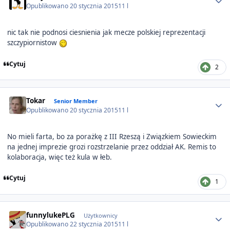
Opublikowano
20 stycznia 2015
11 l
nic tak nie podnosi ciesnienia jak mecze polskiej reprezentacji
szczypiornistow
Cytuj
2
Author stats
Tokar
Senior Member
Opublikowano
20 stycznia 2015
11 l
No mieli farta, bo za porażkę z III Rzeszą i Związkiem Sowieckim
na jednej imprezie grozi rozstrzelanie przez oddział AK. Remis to
kolaboracja, więc też kula w łeb.
Cytuj
1
Author stats
funnylukePLG
Użytkownicy
Opublikowano
22 stycznia 2015
11 l