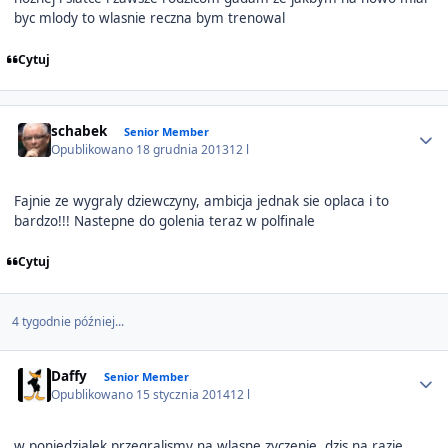
byc mlody to wlasnie reczna bym trenowal
Cytuj
Author stats
schabek
Senior Member
Opublikowano
18 grudnia 2013
12 l
Fajnie ze wygraly dziewczyny, ambicja jednak sie oplaca i to
bardzo!!! Nastepne do golenia teraz w polfinale
Cytuj
4 tygodnie później...
Author stats
Daffy
Senior Member
Opublikowano
15 stycznia 2014
12 l
w poniedzialek przegralismy na wlasne zyczenie, dzis na razie