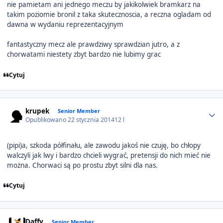
nie pamietam ani jednego meczu by jakikolwiek bramkarz na
takim poziomie bronil z taka skutecznoscia, a reczna ogladam od
dawna w wydaniu reprezentacyjnym
fantastyczny mecz ale prawdziwy sprawdzian jutro, a z
chorwatami niestety zbyt bardzo nie lubimy grac
Cytuj
Author stats
krupek
Senior Member
Opublikowano
22 stycznia 2014
12 l
(pipi)a, szkoda półfinału, ale zawodu jakoś nie czuję, bo chłopy
walczyli jak lwy i bardzo chcieli wygrać, pretensji do nich mieć nie
można. Chorwaci są po prostu zbyt silni dla nas.
Cytuj
Author stats
Daffy
Senior Member