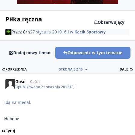
Piłka ręczna
Obserwujący
Przez
Cris
27 stycznia 2010
16 l
w
Kącik Sportowy
Dodaj nowy temat
Odpowiedz w tym temacie
PIERWSZA STRONA
O
POPRZEDNIA
STRONA 3 Z 15
DALEJ
Gość
Goście
Opublikowano
21 stycznia 2013
13 l
Idą na medal.
Hehehe
Cytuj