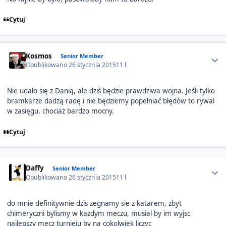
Cytuj
Author stats
Kosmos
Senior Member
Opublikowano
26 stycznia 2015
11 l
Nie udało się z Danią, ale dziś będzie prawdziwa wojna. Jeśli tylko
bramkarze dadzą radę i nie będziemy popełniać błędów to rywal
w zasięgu, chociaż bardzo mocny.
Cytuj
Author stats
Daffy
Senior Member
Opublikowano
26 stycznia 2015
11 l
do mnie definitywnie dzis zegnamy sie z katarem, zbyt
chimeryczni bylismy w kazdym meczu, musial by im wyjsc
najlepszy mecz turnieju by na cokolwiek liczyc