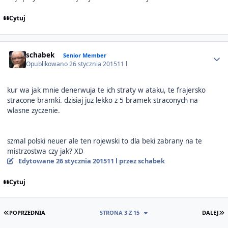
Cytuj
Author stats
schabek
Senior Member
Opublikowano
26 stycznia 2015
11 l
kur wa jak mnie denerwuja te ich straty w ataku, te frajersko
stracone bramki. dzisiaj juz lekko z 5 bramek straconych na
wlasne zyczenie.
szmal polski neuer ale ten rojewski to dla beki zabrany na te
mistrzostwa czy jak? XD
Edytowane
26 stycznia 2015
11 l
przez schabek
Cytuj
PIERWSZA STRONA
O
POPRZEDNIA
STRONA 3 Z 15
DALEJ