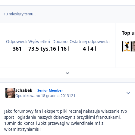
10 miesięcy temu...
Top 
Odpowiedzi
Wyświetleń
Dodano
Ostatniej odpowiedzi
361
73,5 tys.
16 l
16 l
4 l
4 l
Expand topic overview
Author stats
schabek
Senior Member
Opublikowano
18 grudnia 2013
12 l
Jako forumowy fan i ekspert pilki recznej nakazuje wlaczenie tvp
sport i ogladanie naszych dziewczyn z brzydkimi francuzkami.
10min do konca i 2pkt przewagi w cwiercfinale mś z
wicemistrzyniami!!!