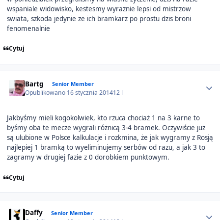
wspaniale widowisko, kestesmy wyraznie lepsi od mistrzow
swiata, szkoda jedynie ze ich bramkarz po prostu dzis broni
fenomenalnie
Cytuj
Author stats
Bartg
Senior Member
Opublikowano
16 stycznia 2014
12 l
Jakbyśmy mieli kogokolwiek, kto rzuca chociaż 1 na 3 karne to
byśmy oba te mecze wygrali różnicą 3-4 bramek. Oczywiście już
są ulubione w Polsce kalkulacje i rozkmina, że jak wygramy z Rosją
najlepiej 1 bramką to wyeliminujemy serbów od razu, a jak 3 to
zagramy w drugiej fazie z 0 dorobkiem punktowym.
Cytuj
Author stats
Daffy
Senior Member