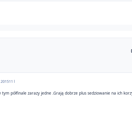
a 2015
11 l
w tym półfinale zarazy jedne .Grają dobrze plus sedziowanie na ich korz