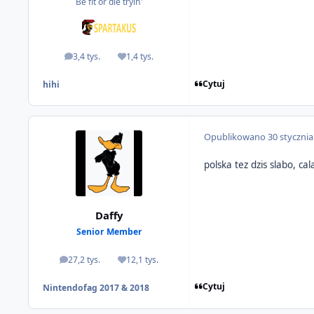
Be fit or die tryin'
3,4 tys.
1,4 tys.
odpowiedzi
Reputacja
Cytuj
hihi
Opublikowano
30 styczni
polska tez dzis slabo, c
Daffy
Senior Member
27,2 tys.
12,1 tys.
odpowiedzi
Reputacja
Cytuj
Nintendofag 2017 & 2018