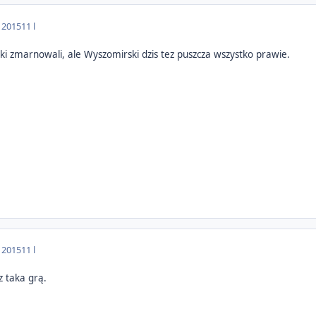
a 2015
11 l
tki zmarnowali, ale Wyszomirski dzis tez puszcza wszystko prawie.
a 2015
11 l
z taka grą.