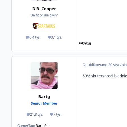
D.B. Cooper
Be fit or die tryin'
6,4 tys.
3,1 tys.
odpowiedzi
Reputacja
Cytuj
Opublikowano
30 styczni
59% skutecznosci biedni
Bartg
Senior Member
21,8 tys.
7 tys.
odpowiedzi
Reputacja
GamerTag:
BartgPL