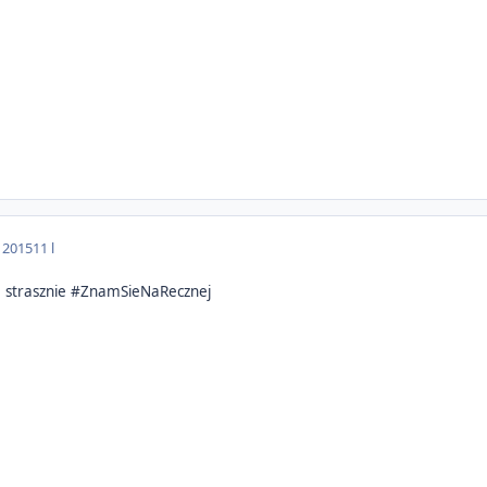
a 2015
11 l
e strasznie #ZnamSieNaRecznej