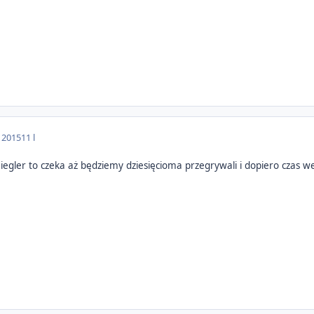
a 2015
11 l
iegler to czeka aż będziemy dziesięcioma przegrywali i dopiero czas w