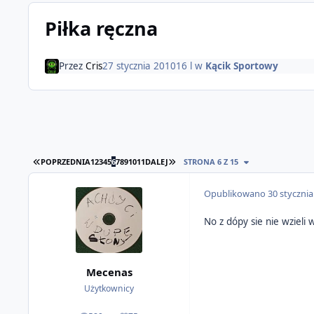
Piłka ręczna
Przez
Cris
27 stycznia 2010
16 l
w
Kącik Sportowy
PIERWSZA STRONA
OSTATNIA STRONA
POPRZEDNIA
1
2
3
4
5
6
7
8
9
10
11
DALEJ
STRONA 6 Z 15
Opublikowano
30 styczni
No z dópy sie nie wzieli 
Mecenas
Użytkownicy