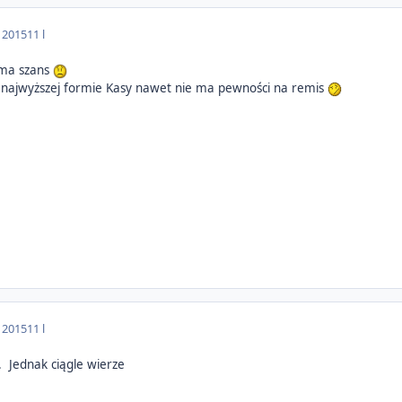
a 2015
11 l
e ma szans
i najwyższej formie Kasy nawet nie ma pewności na remis
a 2015
11 l
h. Jednak ciągle wierze