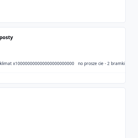
posty
komentatorzy prze.uje, klimat x10000000000