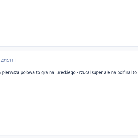
a 2015
11 l
ala pierwsza polowa to gra na jureckiego - rzucal super ale na polfinal