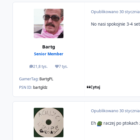
Opublikowano
30 styczni
No nasi spokojnie 3-4 se
Bartg
Senior Member
21,8 tys.
7 tys.
odpowiedzi
Reputacja
GamerTag:
BartgPL
Cytuj
PSN ID:
bartgldz
Opublikowano
30 styczni
Eh
raczej po ptokach 