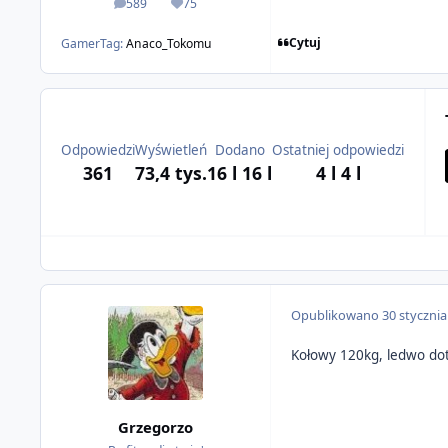
589
75
odpowiedzi
Reputacja
Cytuj
GamerTag:
Anaco_Tokomu
Odpowiedzi
Wyświetleń
Dodano
Ostatniej odpowiedzi
361
73,4 tys.
16 l
16 l
4 l
4 l
Opublikowano
30 styczni
Kołowy 120kg, ledwo dotk
Grzegorzo