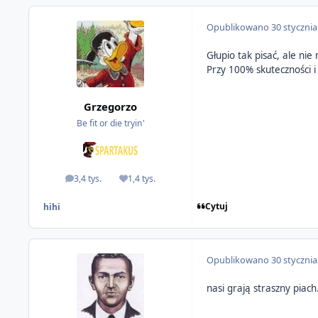
Opublikowano
30 styczni
Głupio tak pisać, ale ni
Przy 100% skuteczności 
Grzegorzo
Be fit or die tryin'
3,4 tys.
1,4 tys.
odpowiedzi
Reputacja
Cytuj
hihi
Opublikowano
30 styczni
nasi grają straszny piac