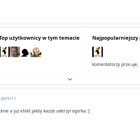
Top użytkownicy w tym temacie
Najpopularniejszy 
Expand topic overview
a 2015
11 l
nie a już efekt jakby kazub uderzyl ogorka :[