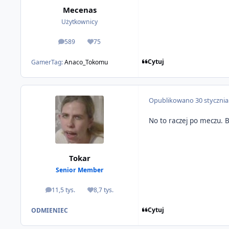
Mecenas
Użytkownicy
589
75
odpowiedzi
Reputacja
Cytuj
GamerTag:
Anaco_Tokomu
Opublikowano
30 styczni
No to raczej po meczu. B
Tokar
Senior Member
11,5 tys.
8,7 tys.
odpowiedzi
Reputacja
Cytuj
ODMIENIEC