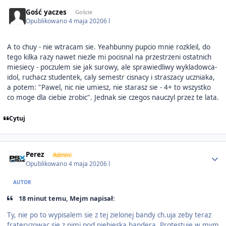
Gość yaczes
Goście
Opublikowano
4 maja 2020
6 l
A to chuy - nie wtracam sie. Yeahbunny pupcio mnie rozkleil, do
tego kilka razy nawet niezle mi pocisnal na przestrzeni ostatnich
miesiecy - poczulem sie jak surowy, ale sprawiedliwy wykladowca-
idol, ruchacz studentek, caly semestr cisnacy i straszacy uczniaka,
a potem: "Pawel, nic nie umiesz, nie starasz sie - 4+ to wszystko
co moge dla ciebie zrobic". Jednak sie czegos nauczyl przez te lata.
Cytuj
Author stats
Perez
Admini
Opublikowano
4 maja 2020
6 l
AUTOR
18 minut temu, Mejm napisał:
Ty, nie po to wypisalem sie z tej zielonej bandy ch.uja zeby teraz
frateryzowac sie z nimi pod niebieska bandera. Protestuje w mym