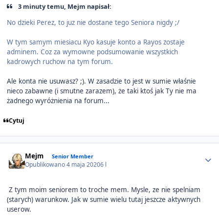
3 minuty temu, Mejm napisał:
No dzieki Perez, to juz nie dostane tego Seniora nigdy ;/
W tym samym miesiacu Kyo kasuje konto a Rayos zostaje
adminem. Coz za wymowne podsumowanie wszystkich
kadrowych ruchow na tym forum.
Ale konta nie usuwasz? ;). W zasadzie to jest w sumie właśnie
nieco zabawne (i smutne zarazem), że taki ktoś jak Ty nie ma
żadnego wyróżnienia na forum...
Cytuj
Author stats
Mejm
Senior Member
Opublikowano
4 maja 2020
6 l
Z tym moim seniorem to troche mem. Mysle, ze nie spelniam
(starych) warunkow. Jak w sumie wielu tutaj jeszcze aktywnych
userow.