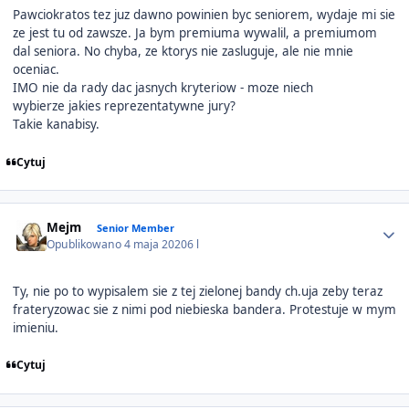
Pawciokratos tez juz dawno powinien byc seniorem, wydaje mi sie
ze jest tu od zawsze. Ja bym premiuma wywalil, a premiumom
dal seniora. No chyba, ze ktorys nie zasluguje, ale nie mnie
oceniac.
IMO nie da rady dac jasnych kryteriow - moze niech
wybierze jakies reprezentatywne jury?
Takie kanabisy.
Cytuj
Author stats
Mejm
Senior Member
Opublikowano
4 maja 2020
6 l
Ty, nie po to wypisalem sie z tej zielonej bandy ch.uja zeby teraz
frateryzowac sie z nimi pod niebieska bandera. Protestuje w mym
imieniu.
Cytuj