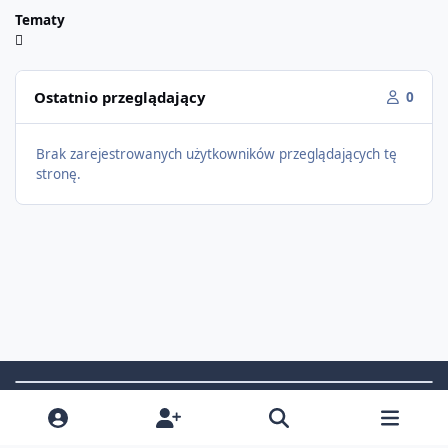
Tematy
Ostatnio przeglądający
0
Brak zarejestrowanych użytkowników przeglądających tę
stronę.
Light Mode
Dark Mode
System Preference
f
i
x
t
a
n
i