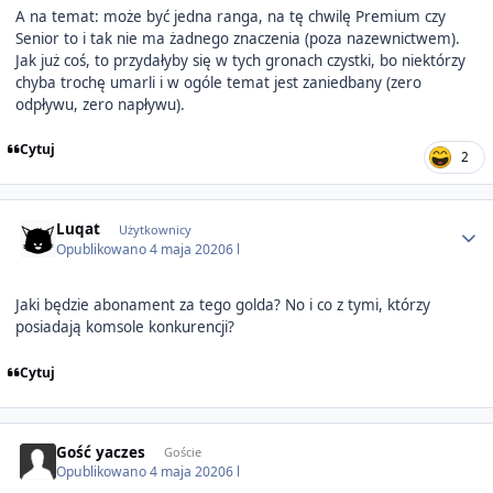
A na temat: może być jedna ranga, na tę chwilę Premium czy
Senior to i tak nie ma żadnego znaczenia (poza nazewnictwem).
Jak już coś, to przydałyby się w tych gronach czystki, bo niektórzy
chyba trochę umarli i w ogóle temat jest zaniedbany (zero
odpływu, zero napływu).
Cytuj
2
Author stats
Luqat
Użytkownicy
Opublikowano
4 maja 2020
6 l
Jaki będzie abonament za tego golda? No i co z tymi, którzy
posiadają komsole konkurencji?
Cytuj
Gość yaczes
Goście
Opublikowano
4 maja 2020
6 l