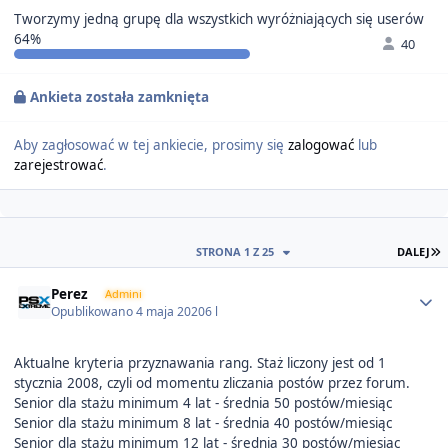
Tworzymy jedną grupę dla wszystkich wyróżniających się userów
64%
40
Ankieta została zamknięta
Aby zagłosować w tej ankiecie, prosimy się
zalogować
lub
zarejestrować
.
O
STRONA 1 Z 25
DALEJ
Author stats
Perez
Admini
Opublikowano
4 maja 2020
6 l
Aktualne kryteria przyznawania rang. Staż liczony jest od 1
stycznia 2008, czyli od momentu zliczania postów przez forum.
Senior dla stażu minimum 4 lat - średnia 50 postów/miesiąc
Senior dla stażu minimum 8 lat - średnia 40 postów/miesiąc
Senior dla stażu minimum 12 lat - średnia 30 postów/miesiąc