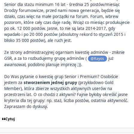
Senior dla stażu minimum 16 lat - średnia 25 postów/miesiąc
Drodzy forumowicze, przed nami nowa generacja, będzie się
działo, czas więc na małe porządki na forum. Forum, wbrew
pozorom, które cały czas daje radę. Wciąż co miesiąc produkujecie
po ok. 12 000 postów. Jasne, to nie są lata 2014-2017, gdy
wpadało i po 20 000 postów (absolutny rekord to styczeń 2015 i
blisko 35 000 postów), ale ruch jest.
Ze strony administracyjnej ogarniam kwestię adminów - zniknie
GSR, a za to rozbudujemy grupę adminów (
już
@Rayos
awansował, podobno planuje imprezę ;)).
Do Was pytanie o kwestię grup Senior i Premium? Osobiście
jestem za
stworzeniem jednej grupy
(przykładowo Gold
Member), która zbierze wszystkich aktywnych userów na
przestrzeni lat. O co chodzi z aktywni? Fajnie byłoby określić jasne
kryteria dla tej grupy: np. staż, liczba postów, ostatnia aktywność.
Zapraszam do dyskusji.
Cytuj