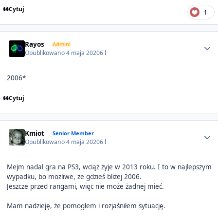
Cytuj
1
Author stats
Rayos
Admini
Opublikowano
4 maja 2020
6 l
2006*
Cytuj
Author stats
Kmiot
Senior Member
Opublikowano
4 maja 2020
6 l
Mejm nadal gra na PS3, wciąż żyje w 2013 roku. I to w najlepszym
wypadku, bo możliwe, że gdzieś bliżej 2006.
Jeszcze przed rangami, więc nie może żadnej mieć.
Mam nadzieję, że pomogłem i rozjaśniłem sytuację.