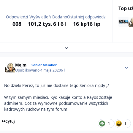
Top u
Odpowiedzi
Wyświetleń
Dodano
Ostatniej odpowiedzi
608
101,2 tys.
6 l
6 l
16 lip
16 lip
Expand topic overview
Author stats
Mejm
Senior Member
Opublikowano
4 maja 2020
6 l
No dzieki Perez, to juz nie dostane tego Seniora nigdy ;/
W tym samym miesiacu Kyo kasuje konto a Rayos zostaje
adminem. Coz za wymowne podsumowanie wszystkich
kadrowych ruchow na tym forum.
Cytuj
1
1