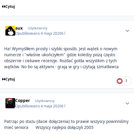
Cytuj
Author stats
aux
Użytkownicy
Opublikowano
4 maja 2020
6 l
Ha! Wymyśliłem prosty i szybki sposób. Jest wątek o nowym
numerze i "właśnie ukończyłem" gdzie koledzy piszą często
obszerne i ciekawe recenzje. Rozdać golda wszystkim z tych
wątków. No bo są aktywni - grają w gry i czytają szmatławca
Cytuj
1
Author stats
Copper
Użytkownicy
Opublikowano
4 maja 2020
6 l
Patrząc po stażu (dacie dołączenia) to prawie wszyscy powinniśmy
mieć seniora
Wszyscy najlepsi dołączyli 2005