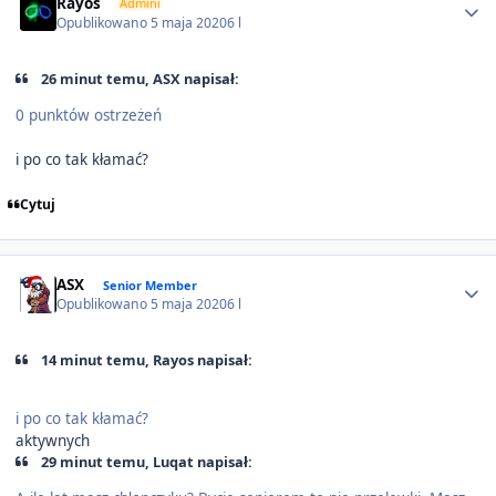
Rayos
Admini
Opublikowano
5 maja 2020
6 l
26 minut temu, ASX napisał:
0 punktów ostrzeżeń
i po co tak kłamać?
Cytuj
Author stats
ASX
Senior Member
Opublikowano
5 maja 2020
6 l
14 minut temu, Rayos napisał:
i po co tak kłamać?
aktywnych
29 minut temu, Luqat napisał: