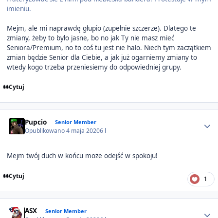
imieniu.
Mejm, ale mi naprawdę głupio (zupełnie szczerze). Dlatego te
zmiany, żeby to było jasne, bo no jak Ty nie masz mieć
Seniora/Premium, no to coś tu jest nie halo. Niech tym zaczątkiem
zmian będzie Senior dla Ciebie, a jak już ogarniemy zmiany to
wtedy kogo trzeba przeniesiemy do odpowiedniej grupy.
Cytuj
Author stats
Pupcio
Senior Member
Opublikowano
4 maja 2020
6 l
Mejm twój duch w końcu może odejść w spokoju!
Cytuj
1
Author stats
ASX
Senior Member