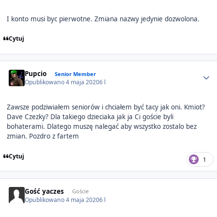
I konto musi byc pierwotne. Zmiana nazwy jedynie dozwolona.
Cytuj
Author stats
Pupcio
Senior Member
Opublikowano
4 maja 2020
6 l
Zawsze podziwiałem seniorów i chciałem być tacy jak oni. Kmiot?
Dave Czezky? Dla takiego dzieciaka jak ja Ci goście byli
bohaterami. Dlatego muszę nalegać aby wszystko zostalo bez
zmian. Pozdro z fartem
Cytuj
1
Gość yaczes
Goście
Opublikowano
4 maja 2020
6 l