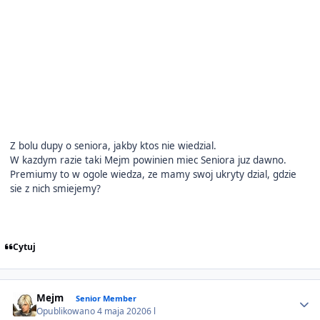
Z bolu dupy o seniora, jakby ktos nie wiedzial.
W kazdym razie taki Mejm powinien miec Seniora juz dawno.
Premiumy to w ogole wiedza, ze mamy swoj ukryty dzial, gdzie
sie z nich smiejemy?
Cytuj
Author stats
Mejm
Senior Member
Opublikowano
4 maja 2020
6 l