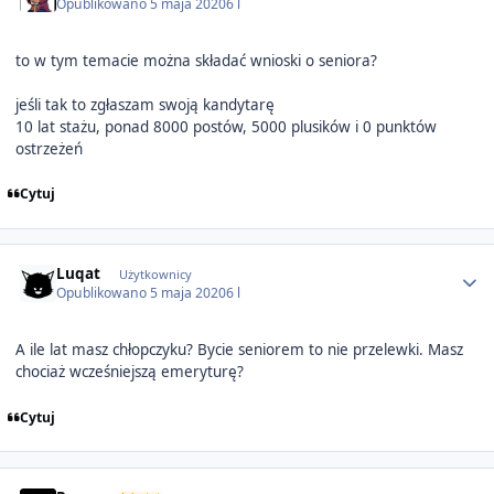
Opublikowano
5 maja 2020
6 l
to w tym temacie można składać wnioski o seniora?
jeśli tak to zgłaszam swoją kandytarę
10 lat stażu, ponad 8000 postów, 5000 plusików i 0 punktów
ostrzeżeń
Cytuj
Author stats
Luqat
Użytkownicy
Opublikowano
5 maja 2020
6 l
A ile lat masz chłopczyku? Bycie seniorem to nie przelewki. Masz
chociaż wcześniejszą emeryturę?
Cytuj
Author stats