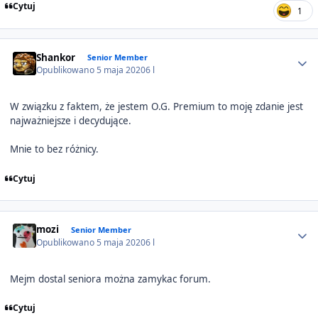
Cytuj
1
Author stats
Shankor
Senior Member
Opublikowano
5 maja 2020
6 l
W związku z faktem, że jestem O.G. Premium to moję zdanie jest
najważniejsze i decydujące.
Mnie to bez różnicy.
Cytuj
Author stats
mozi
Senior Member
Opublikowano
5 maja 2020
6 l
Mejm dostal seniora można zamykac forum.
Cytuj