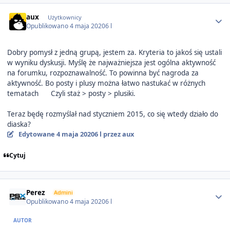
Author stats
aux
Użytkownicy
Opublikowano
4 maja 2020
6 l
Dobry pomysł z jedną grupą, jestem za. Kryteria to jakoś się ustali
w wyniku dyskusji. Myślę że najważniejsza jest ogólna aktywność
na forumku, rozpoznawalność. To powinna być nagroda za
aktywność. Bo posty i plusy można łatwo nastukać w różnych
tematach
Czyli staż > posty > plusiki.
Teraz będę rozmyślał nad styczniem 2015, co się wtedy działo do
diaska?
Edytowane
4 maja 2020
6 l
przez aux
Cytuj
Author stats
Perez
Admini
Opublikowano
4 maja 2020
6 l
AUTOR