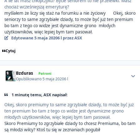
A ile lat masz chłopczyku? Bycie seniorem to nie przelewki. Masz
chociaż wcześniejszą emeryturę?
myślałem że liczy się staż na forumku a nie życiowy
Okej, skoro
seniorzy to same zgrzybiałe dziady, to może być już ten premium
bo tam z tego co widze jest dynamiczne grono młodych
użytkowników, więc lepiej bym tam pasował.
Edytowane
5 maja 2020
6 l
przez ASX
Cytuj
Author stats
Bzduras
Patroni
Opublikowano
5 maja 2020
6 l
1 minutę temu, ASX napisał:
Okej, skoro premiumy to same zgrzybiałe dziady, to może być już
ten premium bo tam z tego co widze jest dynamiczne grono
młodych użytkowników, więc lepiej bym tam pasował.
Skoro Premiumy to zgrzybiałe dziady to chcesz Premiuma, bo tam
są młodzi wilcy? Ktoś tu się w zeznaniach pogubił