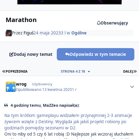
Marathon
Obserwujący
Przez
Figuś
24 maja 2023
3 l
w
Ogólne
Dodaj nowy temat
Odpowiedz w tym temacie
PIERWSZA STRONA
O
POPRZEDNIA
STRONA 4 Z 18
DALEJ
Author stats
wrog
Użytkownicy
Opublikowano
13 kwietnia 2025
1 r
4 godziny temu, MaZZeo napisał(a):
Na tym krótkim gameplayu widziałem przynajmniej 2-3 animacje
żywcem wzięte z Destiny. Wygląda jak jakiś projekt robiony po
godzinach pomiędzy sezonami w D2.
Oni to niby od 5 czy 6 lat robią :D Najlepsze jak wczoraj słuchałem