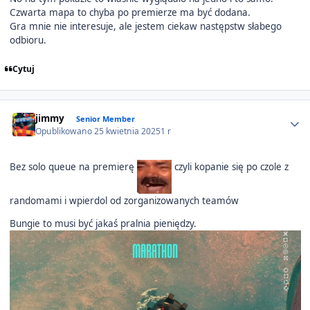
Czwarta mapa to chyba po premierze ma być dodana.
Gra mnie nie interesuje, ale jestem ciekaw następstw słabego
odbioru.
Cytuj
Author stats
jimmy
Senior Member
Opublikowano
25 kwietnia 2025
1 r
Bez solo queue na premierę
czyli kopanie się po czole z
randomami i wpierdol od zorganizowanych teamów
Bungie to musi być jakaś pralnia pieniędzy.