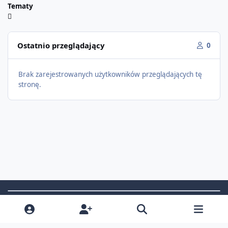
Tematy
Ostatnio przeglądający
0
Brak zarejestrowanych użytkowników przeglądających tę
stronę.
Light Mode
Dark Mode
System Preference
f
i
x
t
a
n
i