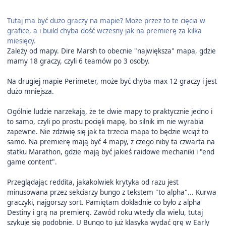
Tutaj ma być dużo graczy na mapie? Może przez to te cięcia w
grafice, a i build chyba dość wczesny jak na premierę za kilka
miesięcy.
Zależy od mapy. Dire Marsh to obecnie "największa" mapa, gdzie
mamy 18 graczy, czyli 6 teamów po 3 osoby.
Na drugiej mapie Perimeter, może być chyba max 12 graczy i jest
dużo mniejsza.
Ogólnie ludzie narzekają, że te dwie mapy to praktycznie jedno i
to samo, czyli po prostu pocięli mapę, bo silnik im nie wyrabia
zapewne. Nie zdziwię się jak ta trzecia mapa to będzie wciąż to
samo. Na premierę mają być 4 mapy, z czego niby ta czwarta na
statku Marathon, gdzie mają być jakieś raidowe mechaniki i "end
game content".
Przeglądając reddita, jakakolwiek krytyka od razu jest
minusowana przez sekciarzy bungo z tekstem "to alpha"... Kurwa
graczyki, najgorszy sort. Pamiętam dokładnie co było z alpha
Destiny i grą na premierę. Zawód roku wtedy dla wielu, tutaj
szykuje się podobnie. U Bungo to już klasyka wydać grę w Early