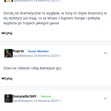
Opublikowano
24 kwietnia 2025
1 r
Gorzej niż dramatycznie to wygląda, w Sony to chyba koszmary w
tej stylistyce już mają, co za wtopa z kupnem bungie i polityką
wyplucia po trupach jakiegoś gaasa
Cytuj
Author stats
Pupcio
Senior Member
Opublikowano
24 kwietnia 2025
1 r
Dzieci w robloxie robią ładniejsze gry
Cytuj
Author stats
Donatello1991
Patroni
Opublikowano
24 kwietnia 2025
1 r