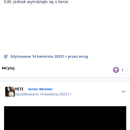
Edit: Jednak wymsknęło się o becie:
Edytowane
14 kwietnia 2025
1 r
przez wrog
Cytuj
1
Author stats
YETI
Senior Member
Opublikowano
14 kwietnia 2025
1 r