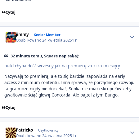
Cytuj
Author stats
jimmy
Senior Member
Opublikowano
24 kwietnia 2025
1 r
32 minuty temu, Square napisał(a):
build chyba dość wczesny jak na premierę za kilka miesięcy.
Nazywają to premierą, ale to się bardziej zapowiada na early
access z minimum contentu. Inna sprawa, że porządnego rozwoju
ta gra może nigdy nie doczekać, Sonka nie miała skrupułów żeby
gwałtownie ściąć głowę Concorda. Ale bajzel z tym Bungo.
Cytuj
Author stats
Patricko
Użytkownicy
Opublikowano
24 kwietnia 2025
1 r