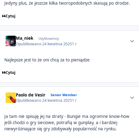
Jedyny plus, że jeszcze kilka tworopodobnych skasują po drodze.
Cytuj
Author stats
Ma_niek
Użytkownicy
Opublikowano
24 kwietnia 2025
1 r
Najlepsze jest to że oni chcą za to pieniądze
Cytuj
Author stats
Paolo de Vesir
Senior Member
Opublikowano
24 kwietnia 2025
1 r
Ja tam nie spisuję jej na straty - Bungie ma ogromne know-how
jeśli chodzi o gry sieciowe, potrafią w gunplay, a i bardziej
niewyróżniające się gry zdobywały popularność na rynku.