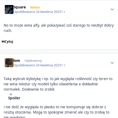
Author stats
Square
Admini
Opublikowano
24 kwietnia 2025
1 r
No to może wina alfy, ale pokazywać coś starego to niezbyt dobry
ruch.
Cytuj
Author stats
łom
Użytkownicy
Opublikowano
24 kwietnia 2025
1 r
Taką wybrali stylistykę i np. to jak wygląda roślinność czy teren to
nie wina tekstur czy modeli tylko oświetlenia a dokładnie
normalek. Dosłownie to zrobili
Spoiler
i nie dość że wygląda to płasko to nie komponuje się dobrze z
resztą otoczenia. Mogą to spokojnie zmienić ale czy to zrobią to
nie wiadomo.