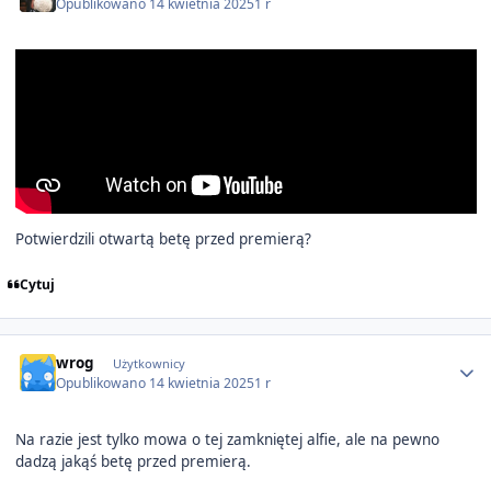
Opublikowano
14 kwietnia 2025
1 r
Potwierdzili otwartą betę przed premierą?
Cytuj
Author stats
wrog
Użytkownicy
Opublikowano
14 kwietnia 2025
1 r
Na razie jest tylko mowa o tej zamkniętej alfie, ale na pewno
dadzą jakąś betę przed premierą.