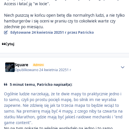
Access i łatać ją "w locie".
Niech puszczą w końcu open betę dla normalnych ludzi, a nie tylko
hamburgerów i się oceni w praniu czy to cokolwiek warte czy
zdechnie po miesiącu.
Edytowane
24 kwietnia 2025
1 r
przez Patricko
Cytuj
Author stats
Square
Admini
Opublikowano
24 kwietnia 2025
1 r
5 minut temu, Patricko napisał(a):
Ogólnie ludzie narzekają, że te dwie mapy to praktycznie jedno i
to samo, czyli po prostu pocięli mapę, bo silnik im nie wyrabia
zapewne. Nie zdziwię się jak ta trzecia mapa to będzie wciąż to
samo. Na premierę mają być 4 mapy, z czego niby ta czwarta na
statku Marathon, gdzie mają być jakieś raidowe mechaniki i "end
game content".
No na tym pokazie to właśnie wyglądało na jedno i to samo.