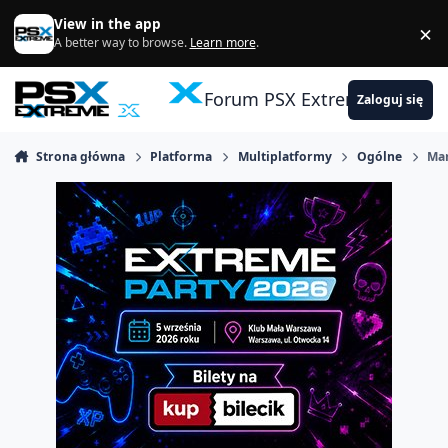
Skocz do zawartości
View in the app
×
Di
A better way to browse.
Learn more
.
Forum PSX Extreme
Zaloguj się
Strona główna
Platforma
Multiplatformy
Ogólne
Ma