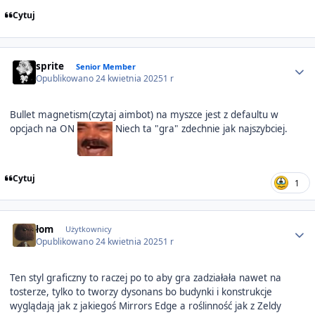
Cytuj
Author stats
sprite
Senior Member
Opublikowano
24 kwietnia 2025
1 r
Bullet magnetism(czytaj aimbot) na myszce jest z defaultu w
opcjach na ON
Niech ta "gra" zdechnie jak najszybciej.
Cytuj
1
Author stats
łom
Użytkownicy
Opublikowano
24 kwietnia 2025
1 r
Ten styl graficzny to raczej po to aby gra zadziałała nawet na
tosterze, tylko to tworzy dysonans bo budynki i konstrukcje
wyglądają jak z jakiegoś Mirrors Edge a roślinność jak z Zeldy