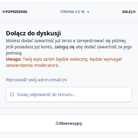
PIERWSZA STRONA
O
POPRZEDNIA
STRONA 4 Z 18
DALEJ
Dołącz do dyskusji
Możesz dodać zawartość już teraz a zarejestrować się później.
Jeśli posiadasz już konto,
zaloguj się
aby dodać zawartość za jego
pomocą.
Uwaga:
Twój wpis zanim będzie widoczny, będzie wymagał
zatwierdzenia moderatora.
Dodaj odpowiedź do tematu...
Obserwujący