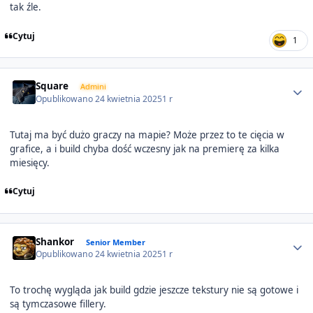
tak źle.
Cytuj
1
Author stats
Square
Admini
Opublikowano
24 kwietnia 2025
1 r
Tutaj ma być dużo graczy na mapie? Może przez to te cięcia w
grafice, a i build chyba dość wczesny jak na premierę za kilka
miesięcy.
Cytuj
Author stats
Shankor
Senior Member
Opublikowano
24 kwietnia 2025
1 r
To trochę wygląda jak build gdzie jeszcze tekstury nie są gotowe i
są tymczasowe fillery.