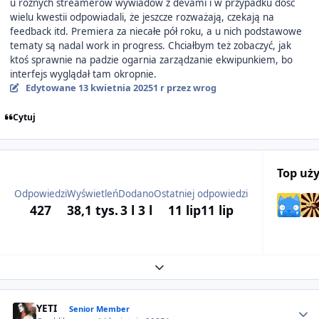
u różnych streamerów wywiadów z devami i w przypadku dość
wielu kwestii odpowiadali, że jeszcze rozważają, czekają na
feedback itd. Premiera za niecałe pół roku, a u nich podstawowe
tematy są nadal work in progress. Chciałbym też zobaczyć, jak
ktoś sprawnie na padzie ogarnia zarządzanie ekwipunkiem, bo
interfejs wyglądał tam okropnie.
Edytowane
13 kwietnia 2025
1 r
przez wrog
Cytuj
Top uż
Odpowiedzi
Wyświetleń
Dodano
Ostatniej odpowiedzi
427
38,1 tys.
3 l
3 l
11 lip
11 lip
Expand topic overview
Author stats
YETI
Senior Member