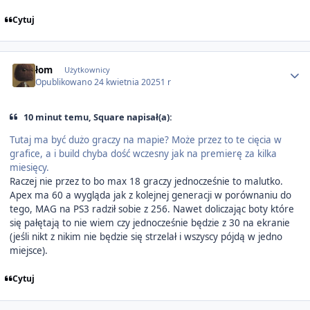
Cytuj
Author stats
łom
Użytkownicy
Opublikowano
24 kwietnia 2025
1 r
10 minut temu, Square napisał(a):
Tutaj ma być dużo graczy na mapie? Może przez to te cięcia w
grafice, a i build chyba dość wczesny jak na premierę za kilka
miesięcy.
Raczej nie przez to bo max 18 graczy jednocześnie to malutko.
Apex ma 60 a wygląda jak z kolejnej generacji w porównaniu do
tego, MAG na PS3 radził sobie z 256. Nawet doliczając boty które
się pałętają to nie wiem czy jednocześnie będzie z 30 na ekranie
(jeśli nikt z nikim nie będzie się strzelał i wszyscy pójdą w jedno
miejsce).
Cytuj