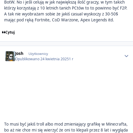
BotW. No i jeśli celują w jak największą ilość graczy, w tym takich
którzy korzystają z 10 letnich tanich PCtów to to powinno być F2P.
A tak nie wyobrażam sobie że jakiś casual wyskoczy z 30-50$
mając pod ręką Fortnite, CoD Warzone, Apex Legends itd.
Cytuj
Author stats
Josh
Użytkownicy
Opublikowano
24 kwietnia 2025
1 r
To musi być jakiś troll albo mod zmieniający grafikę w Minecrafta,
bo aż nie chce mi się wierzyć że oni to klepali przez 8 lat i wygląda