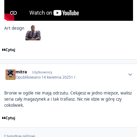
Art design
Cytuj
Author stats
mitra
Użytkownicy
Opublikowano
14 kwietnia 2025
1 r
Bronie w ogóle nie mają odrzutu. Celujesz w jedno miejsce, walisz
seria cały magazynek a i tak trafiasz. Nic nie idzie w górę czy
cokolwiek.
Cytuj
2 tygodnie później...