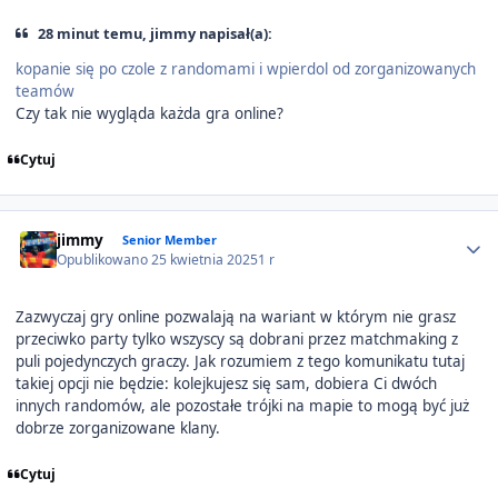
28 minut temu, jimmy napisał(a):
kopanie się po czole z randomami i wpierdol od zorganizowanych
teamów
Czy tak nie wygląda każda gra online?
Cytuj
Author stats
jimmy
Senior Member
Opublikowano
25 kwietnia 2025
1 r
Zazwyczaj gry online pozwalają na wariant w którym nie grasz
przeciwko party tylko wszyscy są dobrani przez matchmaking z
puli pojedynczych graczy. Jak rozumiem z tego komunikatu tutaj
takiej opcji nie będzie: kolejkujesz się sam, dobiera Ci dwóch
innych randomów, ale pozostałe trójki na mapie to mogą być już
dobrze zorganizowane klany.
Cytuj