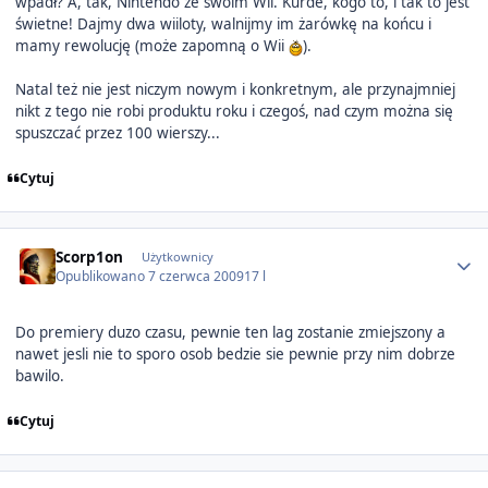
wpadł? A, tak, Nintendo ze swoim Wii. Kurde, kogo to, i tak to jest
świetne! Dajmy dwa wiiloty, walnijmy im żarówkę na końcu i
mamy rewolucję (może zapomną o Wii
).
Natal też nie jest niczym nowym i konkretnym, ale przynajmniej
nikt z tego nie robi produktu roku i czegoś, nad czym można się
spuszczać przez 100 wierszy...
Cytuj
Author stats
Scorp1on
Użytkownicy
Opublikowano
7 czerwca 2009
17 l
Do premiery duzo czasu, pewnie ten lag zostanie zmiejszony a
nawet jesli nie to sporo osob bedzie sie pewnie przy nim dobrze
bawilo.
Cytuj
Author stats