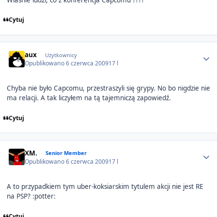
Cytuj
Author stats
aux
Użytkownicy
Opublikowano
6 czerwca 2009
17 l
Chyba nie było Capcomu, przestraszyli się grypy. No bo nigdzie nie
ma relacji. A tak liczyłem na tą tajemniczą zapowiedź.
Cytuj
Author stats
XM.
Senior Member
Opublikowano
6 czerwca 2009
17 l
A to przypadkiem tym uber-koksiarskim tytulem akcji nie jest RE
na PSP? :potter:
Cytuj