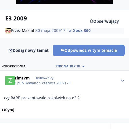
E3 2009
Obserwujący
Przez
Mastah
30 maja 2009
17 l
w
Xbox 360
Dodaj nowy temat
Odpowiedz w tym temacie
PIERWSZA STRONA
POPRZEDNIA
STRONA 18 Z 18
Author stats
zimzvm
Użytkownicy
Opublikowano
5 czerwca 2009
17 l
czy RARE prezentowało cokolwiek na e3 ?
Cytuj