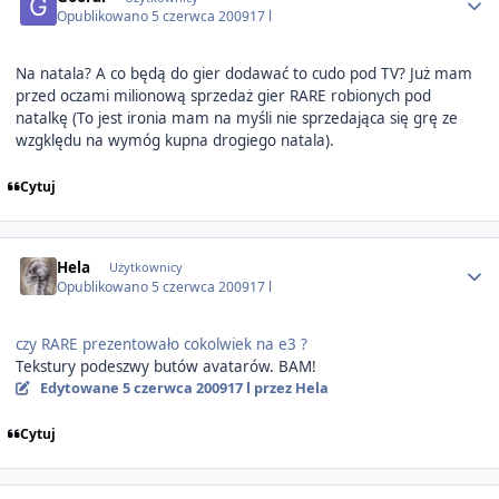
Opublikowano
5 czerwca 2009
17 l
Na natala? A co będą do gier dodawać to cudo pod TV? Już mam
przed oczami milionową sprzedaż gier RARE robionych pod
natalkę (To jest ironia mam na myśli nie sprzedająca się grę ze
wzgklędu na wymóg kupna drogiego natala).
Cytuj
Author stats
Hela
Użytkownicy
Opublikowano
5 czerwca 2009
17 l
czy RARE prezentowało cokolwiek na e3 ?
Tekstury podeszwy butów avatarów. BAM!
Edytowane
5 czerwca 2009
17 l
przez Hela
Cytuj
Author stats