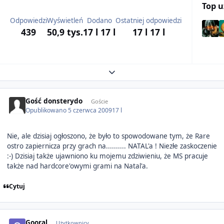
Top 
Odpowiedzi
Wyświetleń
Dodano
Ostatniej odpowiedzi
439
50,9 tys.
17 l
17 l
17 l
17 l
Expand topic overview
Gość donsterydo
Goście
Opublikowano
5 czerwca 2009
17 l
Nie, ale dzisiaj ogłoszono, że było to spowodowane tym, że Rare
ostro zapiernicza przy grach na.......... NATAL'a ! Niezłe zaskoczenie
:-) Dzisiaj także ujawniono ku mojemu zdziwieniu, że MS pracuje
także nad hardcore'owymi grami na Natal'a.
Cytuj
Author stats
Gooral
Użytkownicy