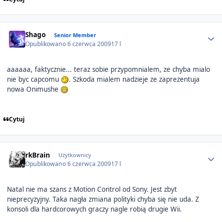
Author stats
Shago
Senior Member
Opublikowano
6 czerwca 2009
17 l
aaaaaa, faktycznie... teraz sobie przypomnialem, ze chyba mialo
nie byc capcomu
. Szkoda mialem nadzieje ze zaprezentuja
nowa Onimushe
Cytuj
Author stats
rkBrain
Użytkownicy
Opublikowano
6 czerwca 2009
17 l
Natal nie ma szans z Motion Control od Sony. Jest zbyt
nieprecyzyjny. Taka nagła zmiana polityki chyba się nie uda. Z
konsoli dla hardcorowych graczy nagle robią drugie Wii.