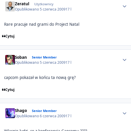
Zeratul
Użytkownicy
Opublikowano
5 czerwca 2009
17 l
Rare pracuje nad grami do Project Natal
Cytuj
Author stats
Soban
Senior Member
Opublikowano
5 czerwca 2009
17 l
capcom pokazał w końcu ta nową grę?
Cytuj
Author stats
Shago
Senior Member
Opublikowano
6 czerwca 2009
17 l
Wlasnie ludzi, co z konferencja Capcomu ????