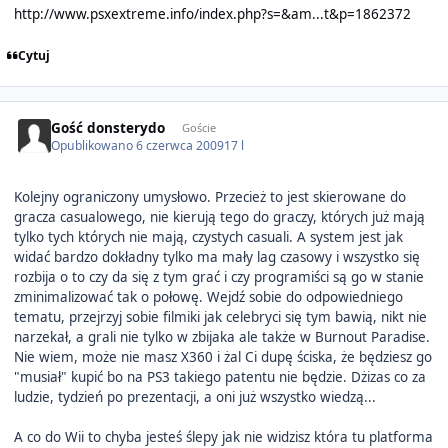
http://www.psxextreme.info/index.php?s=&am...t&p=1862372
Cytuj
Gość donsterydo
Goście
Opublikowano
6 czerwca 2009
17 l
Kolejny ograniczony umysłowo. Przecież to jest skierowane do
gracza casualowego, nie kierują tego do graczy, których już mają
tylko tych których nie mają, czystych casuali. A system jest jak
widać bardzo dokładny tylko ma mały lag czasowy i wszystko się
rozbija o to czy da się z tym grać i czy programiści są go w stanie
zminimalizować tak o połowę. Wejdź sobie do odpowiedniego
tematu, przejrzyj sobie filmiki jak celebryci się tym bawią, nikt nie
narzekał, a grali nie tylko w zbijaka ale także w Burnout Paradise.
Nie wiem, może nie masz X360 i żal Ci dupę ściska, że będziesz go
"musiał" kupić bo na PS3 takiego patentu nie będzie. Dżizas co za
ludzie, tydzień po prezentacji, a oni już wszystko wiedzą...
A co do Wii to chyba jesteś ślepy jak nie widzisz która tu platforma