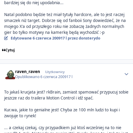
bardziej się do niej upodabnia...
Natal podobno będzie też miał tytuły hardcore, ale to jest raczej
smaczek niż target. Dobrze się od fanboii Sony dowiedzieć, że na
mojego X'a od przyszłego roku nie zobaczę żadnych normalnych
gier bo tylko motywy na kamerkę będą wychodzić :-p
Edytowane
6 czerwca 2009
17 l
przez donsterydo
Cytuj
Author stats
raven_raven
Użytkownicy
Opublikowano
6 czerwca 2009
17 l
To jakaś krucjata jest? rkBrain, zamiast spamować przypucuj sobie
jeszcze raz do trailera Motion Control i idź spać.
Kur.wa, jakie to genialne jest! Chyba ze 100 mln ludzi to kupi i
zwojuje to rynek!
... a czekaj czekaj, czy przypadkiem już ktoś wcześniej na to nie