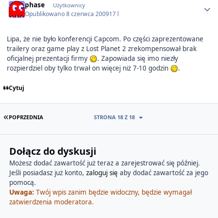
phase
Użytkownicy
Opublikowano
8 czerwca 2009
17 l
Lipa, że nie było konferencji Capcom. Po części zaprezentowane
trailery oraz game play z Lost Planet 2 zrekompensował brak
oficjalnej prezentacji firmy
. Zapowiada się imo niezły
rozpierdziel oby tylko trwał on więcej niż 7-10 godzin
.
Cytuj
PIERWSZA STRONA
POPRZEDNIA
STRONA 18 Z 18
Dołącz do dyskusji
Możesz dodać zawartość już teraz a zarejestrować się później.
Jeśli posiadasz już konto,
zaloguj się
aby dodać zawartość za jego
pomocą.
Uwaga:
Twój wpis zanim będzie widoczny, będzie wymagał
zatwierdzenia moderatora.