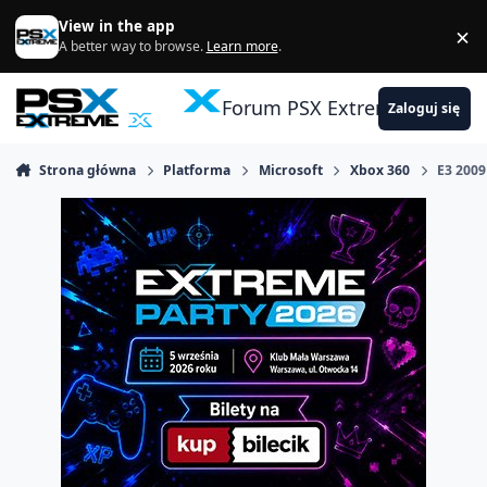
Skocz do zawartości
View in the app
×
Di
A better way to browse.
Learn more
.
Forum PSX Extreme
Zaloguj się
Strona główna
Platforma
Microsoft
Xbox 360
E3 2009