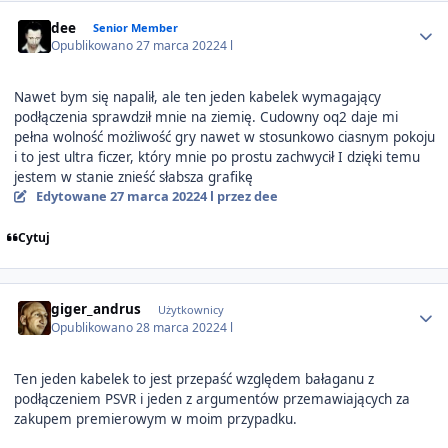
Author stats
dee
Senior Member
Opublikowano
27 marca 2022
4 l
Nawet bym się napalił, ale ten jeden kabelek wymagający
podłączenia sprawdził mnie na ziemię. Cudowny oq2 daje mi
pełna wolność możliwość gry nawet w stosunkowo ciasnym pokoju
i to jest ultra ficzer, który mnie po prostu zachwycił I dzięki temu
jestem w stanie znieść słabsza grafikę
Edytowane
27 marca 2022
4 l
przez dee
Cytuj
Author stats
giger_andrus
Użytkownicy
Opublikowano
28 marca 2022
4 l
Ten jeden kabelek to jest przepaść względem bałaganu z
podłączeniem PSVR i jeden z argumentów przemawiających za
zakupem premierowym w moim przypadku.