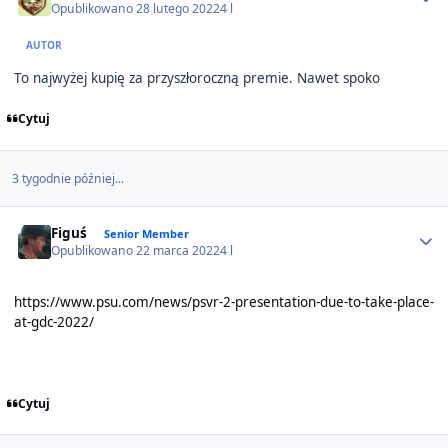
Opublikowano
28 lutego 2022
4 l
AUTOR
To najwyżej kupię za przyszłoroczną premie. Nawet spoko
Cytuj
3 tygodnie później...
Author stats
Figuś
Senior Member
Opublikowano
22 marca 2022
4 l
https://www.psu.com/news/psvr-2-presentation-due-to-take-place-
at-gdc-2022/
Cytuj