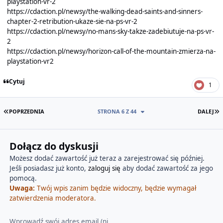
playstation-vr-2
https://cdaction.pl/newsy/the-walking-dead-saints-and-sinners-
chapter-2-retribution-ukaze-sie-na-ps-vr-2
https://cdaction.pl/newsy/no-mans-sky-takze-zadebiutuje-na-ps-vr-
2
https://cdaction.pl/newsy/horizon-call-of-the-mountain-zmierza-na-
playstation-vr2
Cytuj
1
PIERWSZA STRONA
O
POPRZEDNIA
STRONA 6 Z 44
DALEJ
Dołącz do dyskusji
Możesz dodać zawartość już teraz a zarejestrować się później.
Jeśli posiadasz już konto,
zaloguj się
aby dodać zawartość za jego
pomocą.
Uwaga:
Twój wpis zanim będzie widoczny, będzie wymagał
zatwierdzenia moderatora.