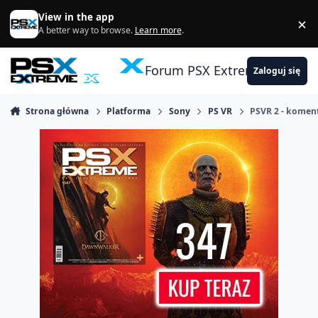
Skocz do zawartości
View in the app
×
Di
A better way to browse.
Learn more
.
Forum PSX Extreme
Zaloguj się
Strona główna
Platforma
Sony
PS VR
PSVR 2 - komen