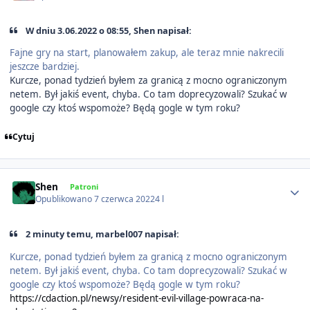
W dniu 3.06.2022 o 08:55, Shen napisał:
Fajne gry na start, planowałem zakup, ale teraz mnie nakrecili
jeszcze bardziej.
Kurcze, ponad tydzień byłem za granicą z mocno ograniczonym
netem. Był jakiś event, chyba. Co tam doprecyzowali? Szukać w
google czy ktoś wspomoże? Będą gogle w tym roku?
Cytuj
Author stats
Shen
Patroni
Opublikowano
7 czerwca 2022
4 l
2 minuty temu, marbel007 napisał:
Kurcze, ponad tydzień byłem za granicą z mocno ograniczonym
netem. Był jakiś event, chyba. Co tam doprecyzowali? Szukać w
google czy ktoś wspomoże? Będą gogle w tym roku?
https://cdaction.pl/newsy/resident-evil-village-powraca-na-