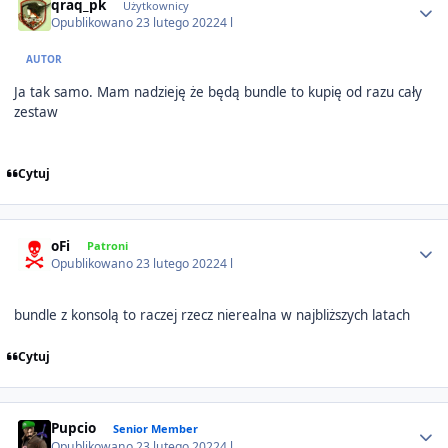
qraq_pk
Użytkownicy
Opublikowano
23 lutego 2022
4 l
AUTOR
Ja tak samo. Mam nadzieję że będą bundle to kupię od razu cały
zestaw
Cytuj
Author stats
oFi
Patroni
Opublikowano
23 lutego 2022
4 l
bundle z konsolą to raczej rzecz nierealna w najbliższych latach
Cytuj
Author stats
Pupcio
Senior Member
Opublikowano
23 lutego 2022
4 l