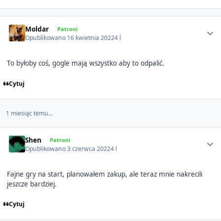
Author stats
Moldar
Patroni
Opublikowano
16 kwietnia 2022
4 l
To byłoby coś, gogle mają wszystko aby to odpalić.
Cytuj
1 miesiąc temu...
Author stats
Shen
Patroni
Opublikowano
3 czerwca 2022
4 l
Fajne gry na start, planowałem zakup, ale teraz mnie nakrecili
jeszcze bardziej.
Cytuj