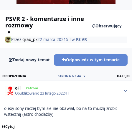
PSVR 2 - komentarze i inne
rozmowy
Obserwujący
Przez
qraq_pk
22 marca 2021
5 l
w
PS VR
Dodaj nowy temat
Odpowiedz w tym temacie
PIERWSZA STRONA
O
POPRZEDNIA
STRONA 6 Z 44
DALEJ
Author stats
oFi
Patroni
Opublikowano
23 lutego 2022
4 l
o exy sony raczej bym sie nie obawiał, bo na to muszą zrobić
wsteczną (astro chociażby)
Cytuj