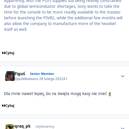
Apparently, with the PS5’s supplies still being heavily constrained
due to global semiconductor shortages, Sony wants to take the
time for the console to be more readily available to the masses
before launching the PSVR2, while the additional few months will
also allow the company to manufacture more of the headset
itself as well.
Cytuj
Author stats
Figuś
Senior Member
Opublikowano
28 lutego 2022
4 l
Dla mnie nawet lepiej, bo na święta mogę kasy nie mieć
Cytuj
Author stats
qraq_pk
Użytkownicy