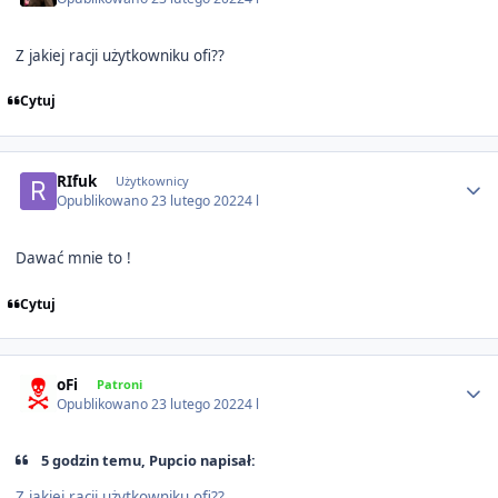
Z jakiej racji użytkowniku ofi??
Cytuj
Author stats
RIfuk
Użytkownicy
Opublikowano
23 lutego 2022
4 l
Dawać mnie to !
Cytuj
Author stats
oFi
Patroni
Opublikowano
23 lutego 2022
4 l
5 godzin temu, Pupcio napisał:
Z jakiej racji użytkowniku ofi??