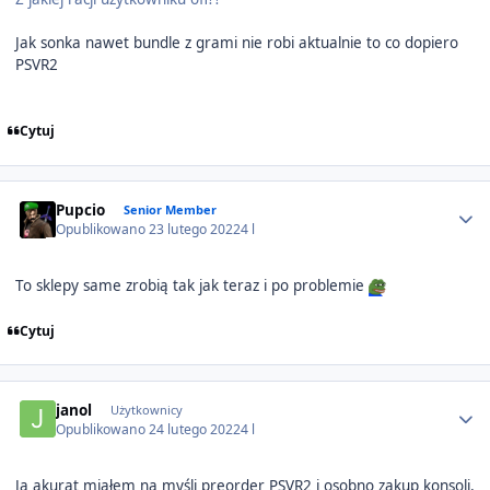
Jak sonka nawet bundle z grami nie robi aktualnie to co dopiero
PSVR2
Cytuj
Author stats
Pupcio
Senior Member
Opublikowano
23 lutego 2022
4 l
To sklepy same zrobią tak jak teraz i po problemie
Cytuj
Author stats
janol
Użytkownicy
Opublikowano
24 lutego 2022
4 l
Ja akurat miałem na myśli preorder PSVR2 i osobno zakup konsoli,