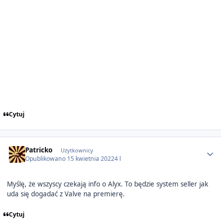
Cytuj
Author stats
Patricko
Użytkownicy
Opublikowano
15 kwietnia 2022
4 l
Myślę, że wszyscy czekają info o Alyx. To będzie system seller jak
uda się dogadać z Valve na premierę.
Cytuj