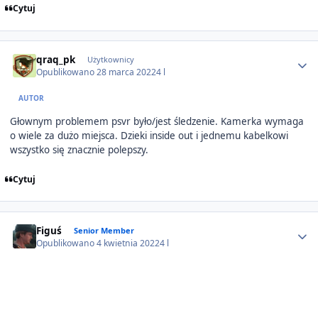
Cytuj
Author stats
qraq_pk
Użytkownicy
Opublikowano
28 marca 2022
4 l
AUTOR
Głownym problemem psvr było/jest śledzenie. Kamerka wymaga
o wiele za dużo miejsca. Dzieki inside out i jednemu kabelkowi
wszystko się znacznie polepszy.
Cytuj
Author stats
Figuś
Senior Member
Opublikowano
4 kwietnia 2022
4 l