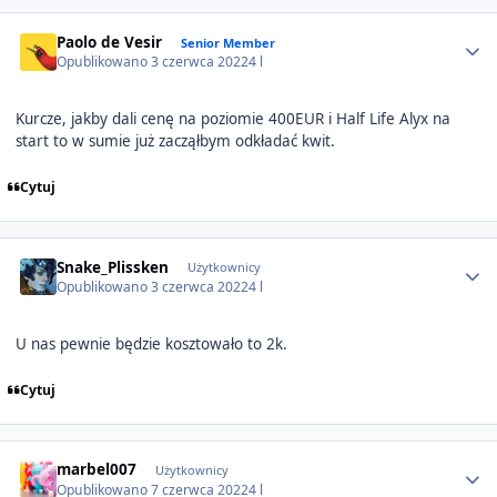
Author stats
Paolo de Vesir
Senior Member
Opublikowano
3 czerwca 2022
4 l
Kurcze, jakby dali cenę na poziomie 400EUR i Half Life Alyx na
start to w sumie już zacząłbym odkładać kwit.
Cytuj
Author stats
Snake_Plissken
Użytkownicy
Opublikowano
3 czerwca 2022
4 l
U nas pewnie będzie kosztowało to 2k.
Cytuj
Author stats
marbel007
Użytkownicy
Opublikowano
7 czerwca 2022
4 l