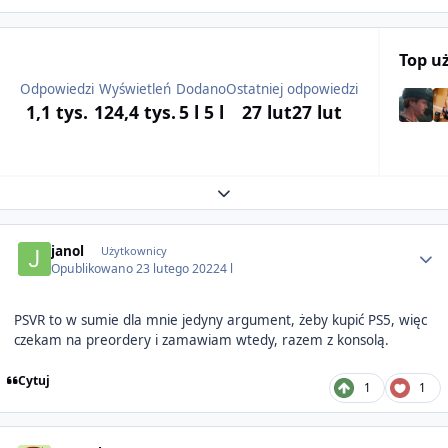
Top u
Odpowiedzi
Wyświetleń
Dodano
Ostatniej odpowiedzi
1,1 tys.
124,4 tys.
5 l
5 l
27 lut
27 lut
Expand topic overview
Author stats
janol
Użytkownicy
Opublikowano
23 lutego 2022
4 l
PSVR to w sumie dla mnie jedyny argument, żeby kupić PS5, więc
czekam na preordery i zamawiam wtedy, razem z konsolą.
Cytuj
1
1
Author stats