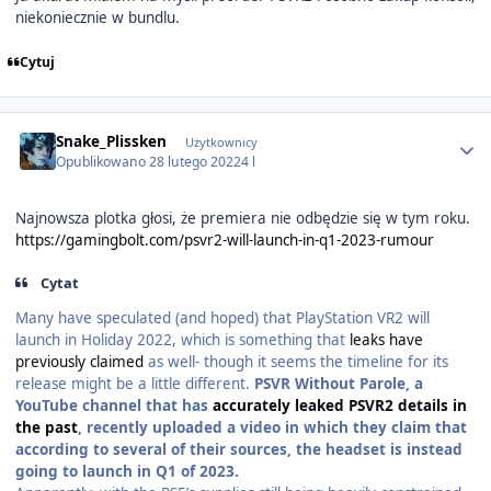
niekoniecznie w bundlu.
Cytuj
Author stats
Snake_Plissken
Użytkownicy
Opublikowano
28 lutego 2022
4 l
Najnowsza plotka głosi, że premiera nie odbędzie się w tym roku.
https://gamingbolt.com/psvr2-will-launch-in-q1-2023-rumour
Cytat
Many have speculated (and hoped) that PlayStation VR2 will
launch in Holiday 2022, which is something that
leaks have
previously claimed
as well- though it seems the timeline for its
release might be a little different.
PSVR Without Parole, a
YouTube channel that has
accurately leaked PSVR2 details in
the past
, recently uploaded a video in which they claim that
according to several of their sources, the headset is instead
going to launch in Q1 of 2023.