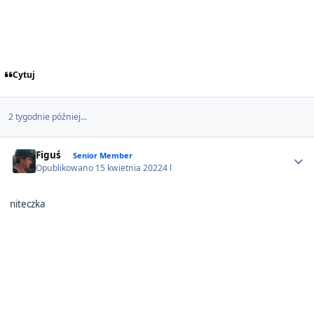
Cytuj
2 tygodnie później...
Author stats
Figuś
Senior Member
Opublikowano
15 kwietnia 2022
4 l
niteczka