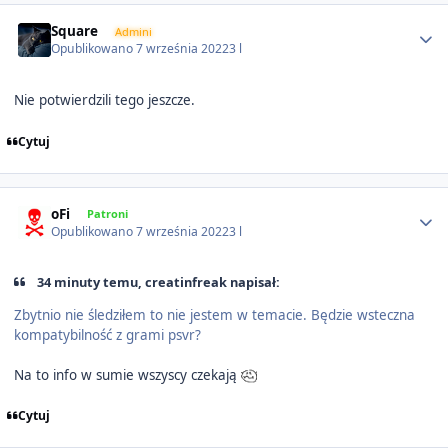
Author stats
Square
Admini
Opublikowano
7 września 2022
3 l
Nie potwierdzili tego jeszcze.
Cytuj
Author stats
oFi
Patroni
Opublikowano
7 września 2022
3 l
34 minuty temu, creatinfreak napisał:
Zbytnio nie śledziłem to nie jestem w temacie. Będzie wsteczna
kompatybilność z grami psvr?
Na to info w sumie wszyscy czekają
Cytuj