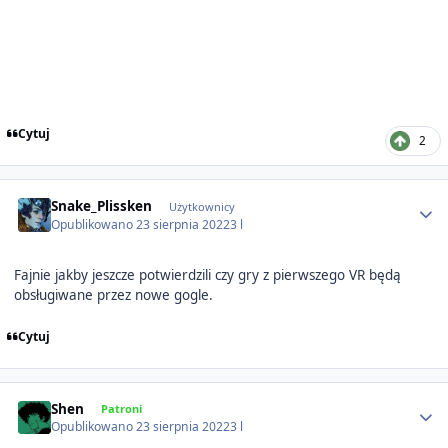
Cytuj
2
Author stats
Snake_Plissken
Użytkownicy
Opublikowano
23 sierpnia 2022
3 l
Fajnie jakby jeszcze potwierdzili czy gry z pierwszego VR będą
obsługiwane przez nowe gogle.
Cytuj
Author stats
Shen
Patroni
Opublikowano
23 sierpnia 2022
3 l