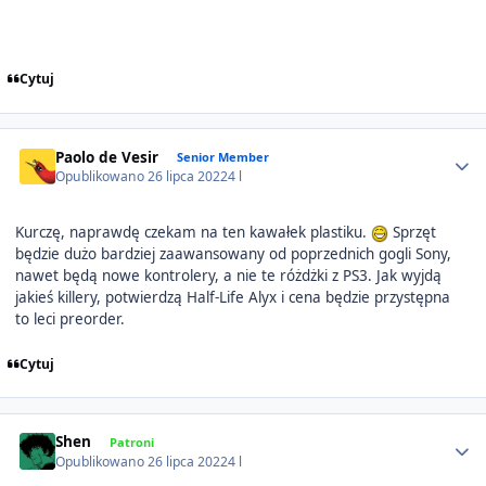
Cytuj
Author stats
Paolo de Vesir
Senior Member
Opublikowano
26 lipca 2022
4 l
Kurczę, naprawdę czekam na ten kawałek plastiku.
Sprzęt
będzie dużo bardziej zaawansowany od poprzednich gogli Sony,
nawet będą nowe kontrolery, a nie te różdżki z PS3. Jak wyjdą
jakieś killery, potwierdzą Half-Life Alyx i cena będzie przystępna
to leci preorder.
Cytuj
Author stats
Shen
Patroni
Opublikowano
26 lipca 2022
4 l