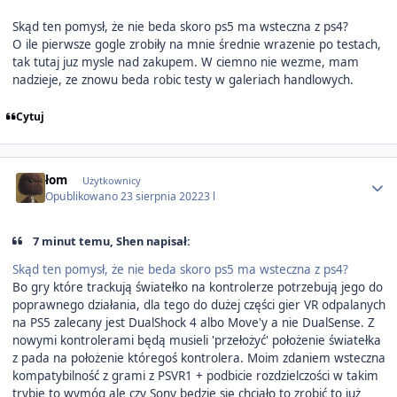
Skąd ten pomysł, że nie beda skoro ps5 ma wsteczna z ps4?
O ile pierwsze gogle zrobiły na mnie średnie wrazenie po testach,
tak tutaj juz mysle nad zakupem. W ciemno nie wezme, mam
nadzieje, ze znowu beda robic testy w galeriach handlowych.
Cytuj
Author stats
łom
Użytkownicy
Opublikowano
23 sierpnia 2022
3 l
7 minut temu, Shen napisał:
Skąd ten pomysł, że nie beda skoro ps5 ma wsteczna z ps4?
Bo gry które trackują światełko na kontrolerze potrzebują jego do
poprawnego działania, dla tego do dużej części gier VR odpalanych
na PS5 zalecany jest DualShock 4 albo Move'y a nie DualSense. Z
nowymi kontrolerami będą musieli 'przełożyć' położenie światełka
z pada na położenie któregoś kontrolera. Moim zdaniem wsteczna
kompatybilność z grami z PSVR1 + podbicie rozdzielczości w takim
trybie to wymóg ale czy Sony będzie się chciało to zrobić to już