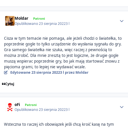
Author stats
Moldar
Patroni
Opublikowano
23 sierpnia 2022
3 l
Cisza w tym temacie nie pomaga, ale jeżeli chodzi o światełka, to
poprzednie gogle to tylko urządzenie do wysłania sygnału do gry.
Gra samego światełka nie szuka, więc raczej z pewnością to
można zrobić. Dla mnie zresztą to jest logiczne, że drugie gogle
muszą wspierac poprzednie gry, bo jak mają startować znowu z
pięcioma grami, to lepiej nie wydawać wcale.
Edytowane
23 sierpnia 2022
3 l
przez Moldar
Cytuj
Author stats
oFi
Patroni
Opublikowano
23 sierpnia 2022
3 l
Wsteczna to raczej ich obowiązek jeśli chcą kroić kasę na tym