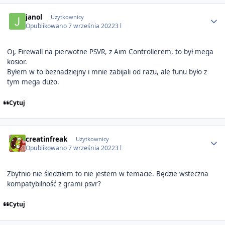
Author stats
janol
Użytkownicy
Opublikowano
7 września 2022
3 l
Oj, Firewall na pierwotne PSVR, z Aim Controllerem, to był mega
kosior.
Byłem w to beznadziejny i mnie zabijali od razu, ale funu było z
tym mega dużo.
Cytuj
Author stats
creatinfreak
Użytkownicy
Opublikowano
7 września 2022
3 l
Zbytnio nie śledziłem to nie jestem w temacie. Będzie wsteczna
kompatybilność z grami psvr?
Cytuj