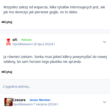
Wszystko zalezy od wsparcia, kilka tytułów interesujacych jest, ale
jak ma skonczyc jak pierwsze gogle, no to słabo.
Cytuj
Author stats
oFi
Patroni
Opublikowano
26 lipca 2022
4 l
Ja również czekam. Sonka musi jakieś killery powymyślać do nowej
odsłony, bo sam horizon tego plastiku nie sprzeda.
Cytuj
2 tygodnie później...
Author stats
Czezare
Senior Member
Opublikowano
7 sierpnia 2022
4 l