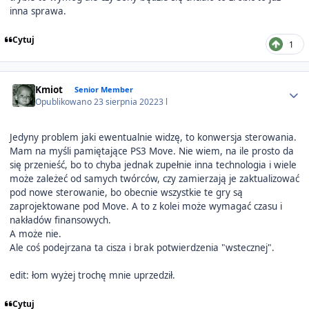
inna sprawa.
Cytuj
1
Author stats
Kmiot
Senior Member
Opublikowano
23 sierpnia 2022
3 l
Jedyny problem jaki ewentualnie widzę, to konwersja sterowania.
Mam na myśli pamiętające PS3 Move. Nie wiem, na ile prosto da
się przenieść, bo to chyba jednak zupełnie inna technologia i wiele
może zależeć od samych twórców, czy zamierzają je zaktualizować
pod nowe sterowanie, bo obecnie wszystkie te gry są
zaprojektowane pod Move. A to z kolei może wymagać czasu i
nakładów finansowych.
A może nie.
Ale coś podejrzana ta cisza i brak potwierdzenia "wstecznej".
edit: łom wyżej trochę mnie uprzedził.
Cytuj