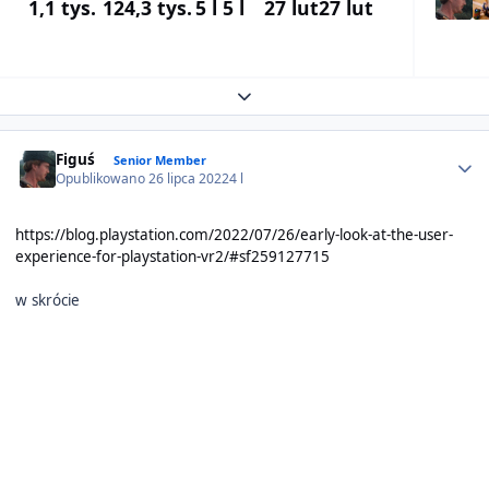
1,1 tys.
124,3 tys.
5 l
5 l
27 lut
27 lut
Expand topic overview
Author stats
Figuś
Senior Member
Opublikowano
26 lipca 2022
4 l
https://blog.playstation.com/2022/07/26/early-look-at-the-user-
experience-for-playstation-vr2/#sf259127715
w skrócie