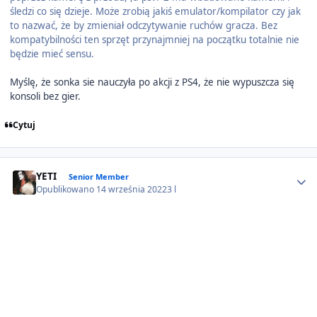
śledzi co się dzieje. Może zrobią jakiś emulator/kompilator czy jak
to nazwać, że by zmieniał odczytywanie ruchów gracza. Bez
kompatybilności ten sprzęt przynajmniej na początku totalnie nie
będzie mieć sensu.
Myślę, że sonka sie nauczyła po akcji z PS4, że nie wypuszcza się
konsoli bez gier.
Cytuj
Author stats
YETI
Senior Member
Opublikowano
14 września 2022
3 l