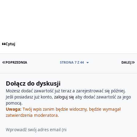
Cytuj
PIERWSZA STRONA
O
POPRZEDNIA
STRONA 7 Z 44
DALEJ
Dołącz do dyskusji
Możesz dodać zawartość już teraz a zarejestrować się później.
Jeśli posiadasz już konto,
zaloguj się
aby dodać zawartość za jego
pomocą.
Uwaga:
Twój wpis zanim będzie widoczny, będzie wymagał
zatwierdzenia moderatora.