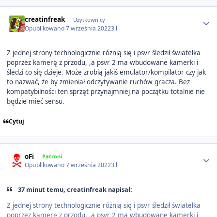
Author stats
creatinfreak
Użytkownicy
Opublikowano
7 września 2022
3 l
Z jednej strony technologicznie różnią się i psvr śledził światełka
poprzez kamerę z przodu, ,a psvr 2 ma wbudowane kamerki i
śledzi co się dzieje. Może zrobią jakiś emulator/kompilator czy jak
to nazwać, że by zmieniał odczytywanie ruchów gracza. Bez
kompatybilności ten sprzęt przynajmniej na początku totalnie nie
będzie mieć sensu.
Cytuj
Author stats
oFi
Patroni
Opublikowano
7 września 2022
3 l
37 minut temu, creatinfreak napisał:
Z jednej strony technologicznie różnią się i psvr śledził światełka
poprzez kamerę z przodu, ,a psvr 2 ma wbudowane kamerki i