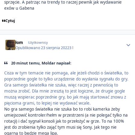
sprzęcie. A patrząc na trendy to raczej pewnik jak wydawanie
exów u Gabena
Cytuj
Author stats
łom
Użytkownicy
Opublikowano
23 sierpnia 2022
3 l
20 minut temu, Moldar napisał:
Cisza w tym temacie nie pomaga, ale jeżeli chodzi o światełka, to
poprzednie gogle to tylko urządzenie do wysłania sygnału do gry.
Gra samego światełka nie szuka, więc raczej z pewnością to
można zrobić. Dla mnie zresztą to jest logiczne, że drugie gogle
muszą wspierac poprzednie gry, bo jak mają startować znowu z
pięcioma grami, to lepiej nie wydawać wcale.
No gra samego światełka nie szuka bo to robi kamerka żeby
umiejscowić kontroler/hełm w przestrzeni (a nie polegać tylko na
rotacji) i dać sygnał konsoli jak to przełożyć w grze. To na 100%
jest do zrobienia tylko zająć tym musi się Sony. Jak tego nie
ogarną to będzie mega lipa.