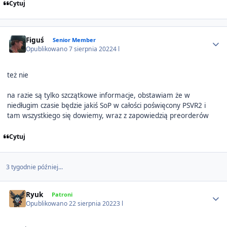
Cytuj
Author stats
Figuś
Senior Member
Opublikowano
7 sierpnia 2022
4 l
też nie
na razie są tylko szczątkowe informacje, obstawiam że w
niedługim czasie będzie jakiś SoP w całości poświęcony PSVR2 i
tam wszystkiego się dowiemy, wraz z zapowiedzią preorderów
Cytuj
3 tygodnie później...
Author stats
Ryuk
Patroni
Opublikowano
22 sierpnia 2022
3 l