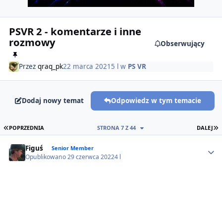
PSVR 2 - komentarze i inne
rozmowy
Obserwujący
Przez
qraq_pk
22 marca 2021
5 l
w
PS VR
Dodaj nowy temat
Odpowiedz w tym temacie
PIERWSZA STRONA
O
POPRZEDNIA
STRONA 7 Z 44
DALEJ
Author stats
Figuś
Senior Member
Opublikowano
29 czerwca 2022
4 l