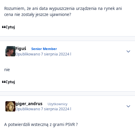
Rozumiem, że ani data wypuszczenia urządzenia na rynek ani
cena nie zostały jeszcze ujawnione?
Cytuj
Author stats
Figuś
Senior Member
Opublikowano
7 sierpnia 2022
4 l
nie
Cytuj
Author stats
giger_andrus
Użytkownicy
Opublikowano
7 sierpnia 2022
4 l
A potwierdzili wsteczną z grami PSVR ?