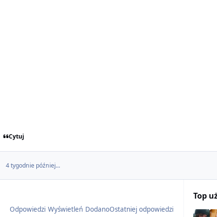
Cytuj
4 tygodnie później...
Top u
Odpowiedzi
Wyświetleń
Dodano
Ostatniej odpowiedzi