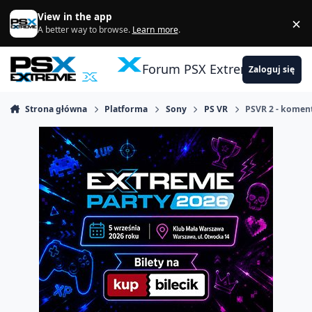
Skocz do zawartości
View in the app
×
Di
A better way to browse.
Learn more
.
Forum PSX Extreme
Zaloguj się
Strona główna
Platforma
Sony
PS VR
PSVR 2 - komen