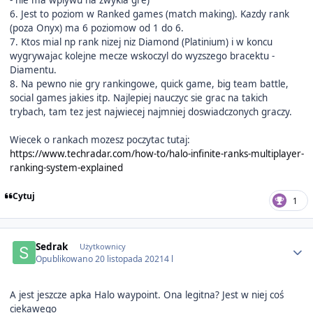
6. Jest to poziom w Ranked games (match making). Kazdy rank
(poza Onyx) ma 6 poziomow od 1 do 6.
7. Ktos mial np rank nizej niz Diamond (Platinium) i w koncu
wygrywajac kolejne mecze wskoczyl do wyzszego bracektu -
Diamentu.
8. Na pewno nie gry rankingowe, quick game, big team battle,
social games jakies itp. Najlepiej nauczyc sie grac na takich
trybach, tam tez jest najwiecej najmniej doswiadczonych graczy.
Wiecek o rankach mozesz poczytac tutaj:
https://www.techradar.com/how-to/halo-infinite-ranks-multiplayer-
ranking-system-explained
Cytuj
1
Author stats
Sedrak
Użytkownicy
Opublikowano
20 listopada 2021
4 l
A jest jeszcze apka Halo waypoint. Ona legitna? Jest w niej coś
ciekawego