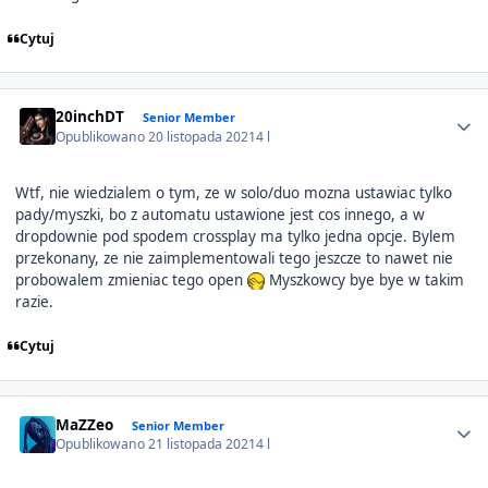
Cytuj
Author stats
20inchDT
Senior Member
Opublikowano
20 listopada 2021
4 l
Wtf, nie wiedzialem o tym, ze w solo/duo mozna ustawiac tylko
pady/myszki, bo z automatu ustawione jest cos innego, a w
dropdownie pod spodem crossplay ma tylko jedna opcje. Bylem
przekonany, ze nie zaimplementowali tego jeszcze to nawet nie
probowalem zmieniac tego open
Myszkowcy bye bye w takim
razie.
Cytuj
Author stats
MaZZeo
Senior Member
Opublikowano
21 listopada 2021
4 l