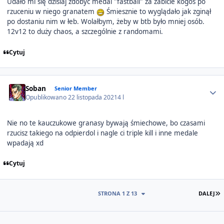
Udało mi się dzisiaj zdobyć medal "fastball" za zabicie kogoś po
rzuceniu w niego granatem
Śmiesznie to wyglądało jak zginął
po dostaniu nim w łeb. Wolałbym, żeby w btb było mniej osób.
12v12 to duży chaos, a szczególnie z randomami.
Cytuj
Author stats
Soban
Senior Member
Opublikowano
22 listopada 2021
4 l
Nie no te kauczukowe granasy bywają śmiechowe, bo czasami
rzucisz takiego na odpierdol i nagle ci triple kill i inne medale
wpadają xd
Cytuj
O
STRONA 1 Z 13
DALEJ