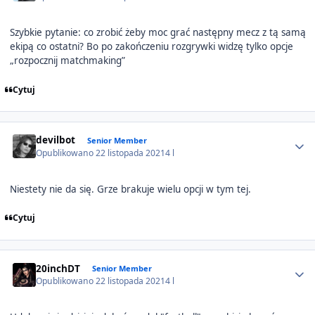
Szybkie pytanie: co zrobić żeby moc grać następny mecz z tą samą
ekipą co ostatni? Bo po zakończeniu rozgrywki widzę tylko opcje
„rozpocznij matchmaking”
Cytuj
Author stats
devilbot
Senior Member
Opublikowano
22 listopada 2021
4 l
Niestety nie da się. Grze brakuje wielu opcji w tym tej.
Cytuj
Author stats
20inchDT
Senior Member
Opublikowano
22 listopada 2021
4 l