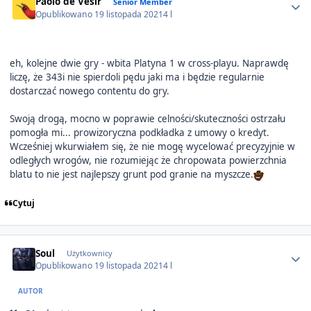
Paolo de Vesir
Senior Member
Opublikowano
19 listopada 2021
4 l
eh, kolejne dwie gry - wbita Platyna 1 w cross-playu. Naprawdę
liczę, że 343i nie spierdoli pędu jaki ma i będzie regularnie
dostarczać nowego contentu do gry.
Swoją drogą, mocno w poprawie celności/skuteczności ostrzału
pomogła mi... prowizoryczna podkładka z umowy o kredyt.
Wcześniej wkurwiałem się, że nie mogę wycelować precyzyjnie w
odległych wrogów, nie rozumiejąc że chropowata powierzchnia
blatu to nie jest najlepszy grunt pod granie na myszcze.
Cytuj
Author stats
Soul
Użytkownicy
Opublikowano
19 listopada 2021
4 l
AUTOR