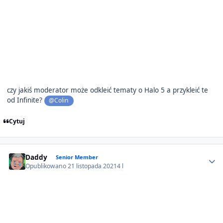
czy jakiś moderator może odkleić tematy o Halo 5 a przykleić te
od Infinite?
@Colin
Cytuj
Author stats
Daddy
Senior Member
Opublikowano
21 listopada 2021
4 l