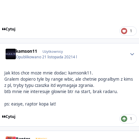
Cytuj
1
Author stats
kamson11
Użytkownicy
Opublikowano
21 listopada 2021
4 l
Jak ktos chce moze mnie dodac: kamsonik11.
Gralem dopiero tyle by range wbic, ale chetnie pogralbym z kims
z pl, tryby typu czaszka itd wymagaja zgrania.
btb mnie nie interesuje glownie btr na start, brak radaru.
ps: easye, raptor kopa lat!
Cytuj
1
Author stats