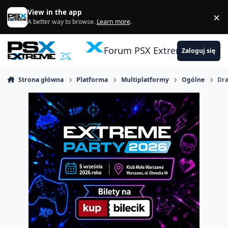
Skocz do zawartości
View in the app
×
Di
A better way to browse.
Learn more
.
Forum PSX Extreme
Zaloguj się
Strona główna
Platforma
Multiplatformy
Ogólne
Dr