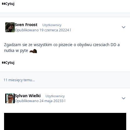
Cytuj
Author stats
Sven Froost
Użytkownicy
Opublikowano
19 czerwca 2022
4 l
Zgadzam sie ze wszystkim co piszecie o obydwu czesciach DD a
nutka w pyte
Cytuj
11 miesięcy temu...
Author stats
Sylvan Wielki
Użytkownicy
Opublikowano
24 maja 2023
3 l