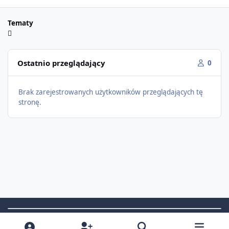
Tematy
Ostatnio przeglądający
0
Brak zarejestrowanych użytkowników przeglądających tę
stronę.
Light Mode
Dark Mode
System Preference
f
i
x
t