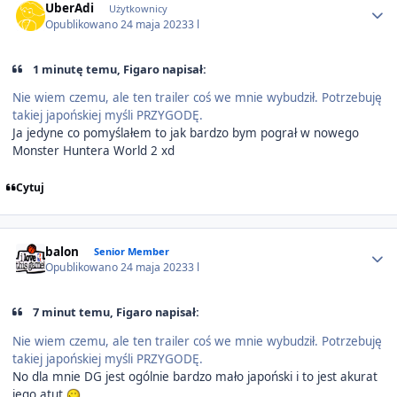
UberAdi
Użytkownicy
Opublikowano
24 maja 2023
3 l
1 minutę temu, Figaro napisał:
Nie wiem czemu, ale ten trailer coś we mnie wybudził. Potrzebuję
takiej japońskiej myśli PRZYGODĘ.
Ja jedyne co pomyślałem to jak bardzo bym pograł w nowego
Monster Huntera World 2 xd
Cytuj
Author stats
balon
Senior Member
Opublikowano
24 maja 2023
3 l
7 minut temu, Figaro napisał:
Nie wiem czemu, ale ten trailer coś we mnie wybudził. Potrzebuję
takiej japońskiej myśli PRZYGODĘ.
No dla mnie DG jest ogólnie bardzo mało japoński i to jest akurat
jego atut