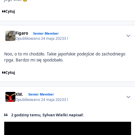
Cytuj
Author stats
Figaro
Senior Member
Opublikowano
24 maja 2023
3 l
Noo, o to mi chodziło. Takie japońskie podejście do zachodniego
rpga. Bardzo mi się spodobało.
Cytuj
Author stats
XM.
Senior Member
Opublikowano
24 maja 2023
3 l
2 godziny temu, Sylvan Wielki napisał: