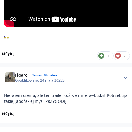
Cytuj
1
2
Author stats
Figaro
Senior Member
Opublikowano
24 maja 2023
3 l
Nie wiem czemu, ale ten trailer coś we mnie wybudził. Potrzebuję
takiej japońskiej myśli PRZYGODĘ.
Cytuj
Author stats