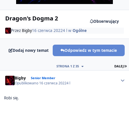
Dragon's Dogma 2
Obserwujący
Przez
Bigby
16 czerwca 2022
4 l
w
Ogólne
Dodaj nowy temat
Odpowiedz w tym temacie
O
STRONA 1 Z 35
DALEJ
Author stats
Bigby
Senior Member
Opublikowano
16 czerwca 2022
4 l
Robi się.