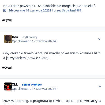
No a teraz powstaje DD2, osobiście nie mogę się już doczekać.
Edytowane
16 czerwca 2022
4 l
przez SebaSan1981
Cytuj
Author stats
łom
Użytkownicy
Opublikowano
17 czerwca 2022
4 l
Oby czekanie trwało krócej niż między pokazaniem koszulki z RE2
a jej wydaniem (prawie 4 lata).
Cytuj
Author stats
XM.
Senior Member
Opublikowano
17 czerwca 2022
4 l
2024/5 incoming. A pragmata to chyba drugi Deep Down zaczyna