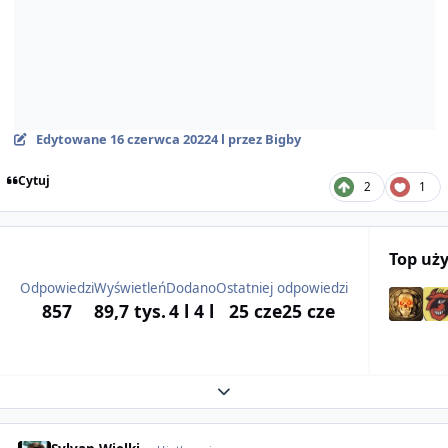
Edytowane
16 czerwca 2022
4 l
przez Bigby
Cytuj
2
1
Top uż
Odpowiedzi
Wyświetleń
Dodano
Ostatniej odpowiedzi
857
89,7 tys.
4 l
4 l
25 cze
25 cze
Expand topic overview
Author stats