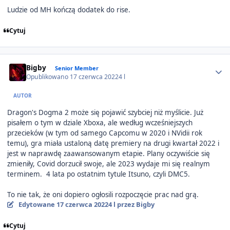
Ludzie od MH kończą dodatek do rise.
Cytuj
Author stats
Bigby
Senior Member
Opublikowano
17 czerwca 2022
4 l
AUTOR
Dragon's Dogma 2 może się pojawić szybciej niż myślicie. Już
pisałem o tym w dziale Xboxa, ale według wcześniejszych
przecieków (w tym od samego Capcomu w 2020 i NVidii rok
temu), gra miała ustaloną datę premiery na drugi kwartał 2022 i
jest w naprawdę zaawansowanym etapie. Plany oczywiście się
zmieniły, Covid dorzucił swoje, ale 2023 wydaje mi się realnym
terminem. 4 lata po ostatnim tytule Itsuno, czyli DMC5.
To nie tak, że oni dopiero ogłosili rozpoczęcie prac nad grą.
Edytowane
17 czerwca 2022
4 l
przez Bigby
Cytuj