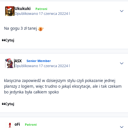
Author stats
Ukukuki
Patroni
Opublikowano
17 czerwca 2022
4 l
Na gogu 3 zł tanej
Cytuj
Author stats
ASX
Senior Member
Opublikowano
17 czerwca 2022
4 l
klasyczna zapowiedź w dzisiejszym stylu czyli pokazanie jednej
planszy z logiem, więc trudno o jakąś ekscytacje, ale i tak czekam
bo jedynka była całkiem spoko
Cytuj
Author stats
oFi
Patroni