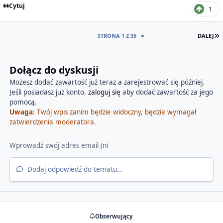
Cytuj
1
O
STRONA 1 Z 35
DALEJ
Dołącz do dyskusji
Możesz dodać zawartość już teraz a zarejestrować się później.
Jeśli posiadasz już konto,
zaloguj się
aby dodać zawartość za jego
pomocą.
Uwaga:
Twój wpis zanim będzie widoczny, będzie wymagał
zatwierdzenia moderatora.
Dodaj odpowiedź do tematu...
Obserwujący