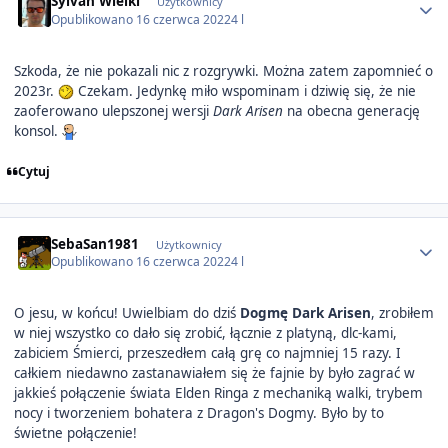
Sylvan Wielki
Użytkownicy
Opublikowano
16 czerwca 2022
4 l
Szkoda, że nie pokazali nic z rozgrywki. Można zatem zapomnieć o
2023r.
Czekam. Jedynkę miło wspominam i dziwię się, że nie
zaoferowano ulepszonej wersji
Dark Arisen
na obecna generację
konsol.
Cytuj
Author stats
SebaSan1981
Użytkownicy
Opublikowano
16 czerwca 2022
4 l
O jesu, w końcu! Uwielbiam do dziś
Dogmę Dark Arisen
, zrobiłem
w niej wszystko co dało się zrobić, łącznie z platyną, dlc-kami,
zabiciem Śmierci, przeszedłem całą grę co najmniej 15 razy. I
całkiem niedawno zastanawiałem się że fajnie by było zagrać w
jakkieś połączenie świata Elden Ringa z mechaniką walki, trybem
nocy i tworzeniem bohatera z Dragon's Dogmy. Było by to
świetne połączenie!