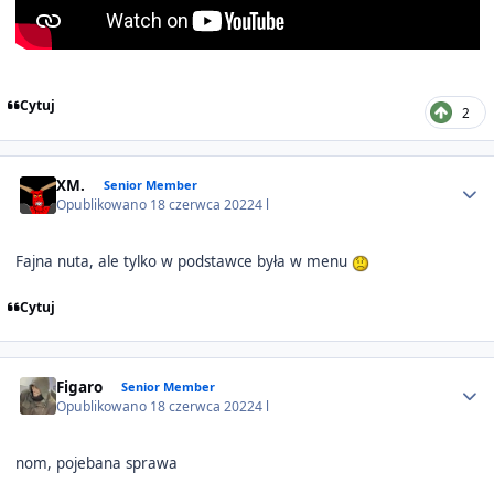
Cytuj
2
Author stats
XM.
Senior Member
Opublikowano
18 czerwca 2022
4 l
Fajna nuta, ale tylko w podstawce była w menu
Cytuj
Author stats
Figaro
Senior Member
Opublikowano
18 czerwca 2022
4 l
nom, pojebana sprawa