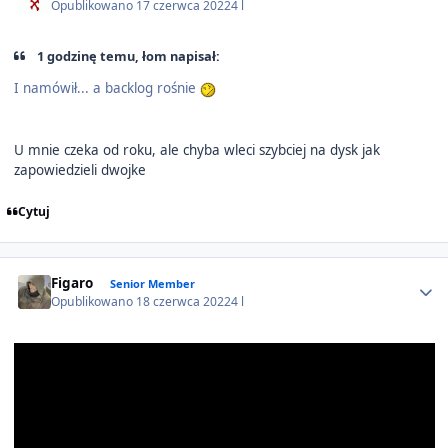
Opublikowano
17 czerwca 2022
4 l
1 godzinę temu, łom napisał:
I namówił... a backlog rośnie
U mnie czeka od roku, ale chyba wleci szybciej na dysk jak
zapowiedzieli dwojke
Cytuj
Author stats
Figaro
Senior Member
Opublikowano
18 czerwca 2022
4 l