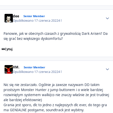
Author stats
dee
Senior Member
Opublikowano
17 czerwca 2022
4 l
Panowie, jak w obecnych czasach z grywalnością Dark Arisen? Da
się grać bez większego dyskomfortu?
Cytuj
Author stats
XM.
Senior Member
Opublikowano
17 czerwca 2022
4 l
Nic się nie zestarzało. Ogólnie ja zawsze nazywam DD takim
prostszym Monster Hunter z jump buttonem i o wiele bardziej
rozwiniętym systemem walki(co nie znaczy właśnie że jest trudniej
ale bardziej efektownie)
Grania jest sporo, dlc to jedno z najlepszych dlc ever, do tego gra
ma GENIALNE postgame, soundtrack jest wybitny.