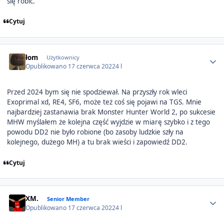
się robić.
Cytuj
Author stats
łom
Użytkownicy
Opublikowano
17 czerwca 2022
4 l
Przed 2024 bym się nie spodziewał. Na przyszły rok wleci
Exoprimal xd, RE4, SF6, może też coś się pojawi na TGS. Mnie
najbardziej zastanawia brak Monster Hunter World 2, po sukcesie
MHW myślałem że kolejna część wyjdzie w miarę szybko i z tego
powodu DD2 nie było robione (bo zasoby ludzkie szły na
kolejnego, dużego MH) a tu brak wieści i zapowiedź DD2.
Cytuj
Author stats
XM.
Senior Member
Opublikowano
17 czerwca 2022
4 l