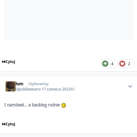
Cytuj
4
2
Author stats
łom
Użytkownicy
Opublikowano
17 czerwca 2022
4 l
I namówił... a backlog rośnie
Cytuj