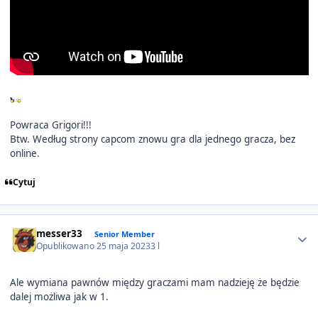
Powraca Grigori!!!
Btw. Według strony capcom znowu gra dla jednego gracza, bez
online.
Cytuj
Author stats
messer33
Senior Member
Opublikowano
25 maja 2023
3 l
Ale wymiana pawnów między graczami mam nadzieję że będzie
dalej możliwa jak w 1.