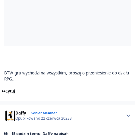
BTW gra wychodzi na wszystkim, proszę o przeniesienie do działu
RPG...
Cytuj
Author stats
Daffy
Senior Member
Opublikowano
22 czerwca 2023
3 l
15 godzin temu, Daffy napisał: