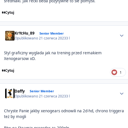
sredniaki. Jak recki beda pozytywne to sie pomysli.
Cytuj
Author stats
KrYcHu_89
Senior Member
Opublikowano
21 czerwca 2023
3 l
Styl graficzny wyglada jak na trening przed remakiem
Xenogearsow xD.
Cytuj
1
Author stats
Daffy
Senior Member
Opublikowano
21 czerwca 2023
3 l
Chryste Panie jakby xenogears odnowili na 2d-hd, chrono triggera
też by mogli
Btw na Steamie preorder za 209pln