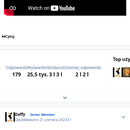
Cytuj
Top uż
Odpowiedzi
Wyświetleń
Dodano
Ostatniej odpowiedzi
179
25,5 tys.
3 l
3 l
2 l
2 l
Expand topic overview
Author stats
Daffy
Senior Member
Opublikowano
21 czerwca 2023
3 l