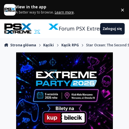
Skocz do zawartości
View in the app
×
Di
A better way to browse.
Learn more
.
Forum PSX Extreme
Zaloguj się
Strona główna
Kąciki
Kącik RPG
Star Ocean: The Second 