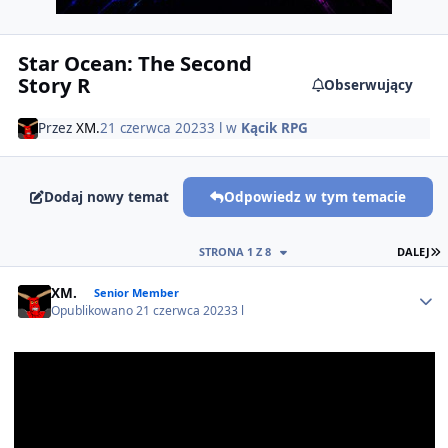
Star Ocean: The Second
Story R
Obserwujący
Przez
XM.
21 czerwca 2023
3 l
w
Kącik RPG
Dodaj nowy temat
Odpowiedz w tym temacie
O
STRONA 1 Z 8
DALEJ
Author stats
XM.
Senior Member
Opublikowano
21 czerwca 2023
3 l