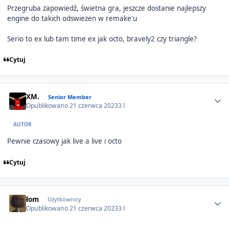
Przegruba zapowiedź, świetna gra, jeszcze dostanie najlepszy
engine do takich odswiezen w remake'u
Serio to ex lub tam time ex jak octo, bravely2 czy triangle?
Cytuj
Author stats
XM.
Senior Member
Opublikowano
21 czerwca 2023
3 l
AUTOR
Pewnie czasowy jak live a live i octo
Cytuj
Author stats
łom
Użytkownicy
Opublikowano
21 czerwca 2023
3 l