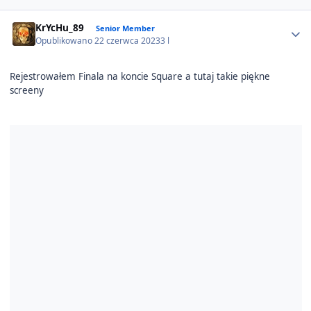
Author stats
KrYcHu_89
Senior Member
Opublikowano
22 czerwca 2023
3 l
Rejestrowałem Finala na koncie Square a tutaj takie piękne
screeny