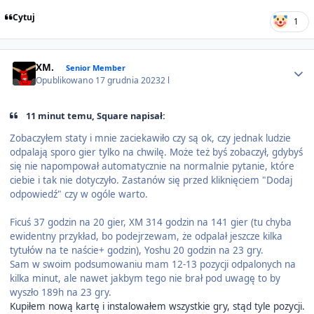
Cytuj
1
Author stats
XM.
Senior Member
Opublikowano
17 grudnia 2023
2 l
11 minut temu, Square napisał:
Zobaczyłem staty i mnie zaciekawiło czy są ok, czy jednak ludzie
odpalają sporo gier tylko na chwilę. Może też byś zobaczył, gdybyś
się nie napompował automatycznie na normalnie pytanie, które
ciebie i tak nie dotyczyło. Zastanów się przed kliknięciem "Dodaj
odpowiedź" czy w ogóle warto.
Ficuś 37 godzin na 20 gier, XM 314 godzin na 141 gier (tu chyba
ewidentny przykład, bo podejrzewam, że odpalał jeszcze kilka
tytułów na te naście+ godzin), Yoshu 20 godzin na 23 gry.
Sam w swoim podsumowaniu mam 12-13 pozycji odpalonych na
kilka minut, ale nawet jakbym tego nie brał pod uwagę to by
wyszło 189h na 23 gry.
Kupiłem nową kartę i instalowałem wszystkie gry, stąd tyle pozycji.