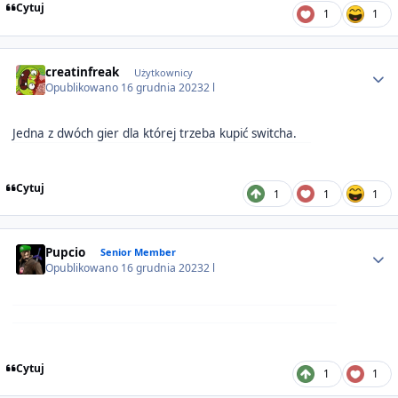
Cytuj
1
1
Author stats
creatinfreak
Użytkownicy
Opublikowano
16 grudnia 2023
2 l
Jedna z dwóch gier dla której trzeba kupić switcha.
Cytuj
1
1
1
Author stats
Pupcio
Senior Member
Opublikowano
16 grudnia 2023
2 l
Cytuj
1
1