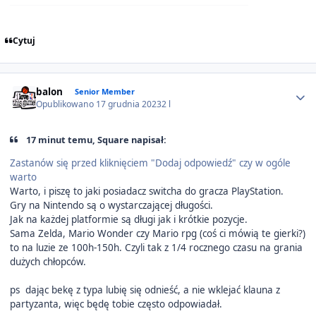
Cytuj
Author stats
balon
Senior Member
Opublikowano
17 grudnia 2023
2 l
17 minut temu, Square napisał:
Zastanów się przed kliknięciem "Dodaj odpowiedź" czy w ogóle
warto
Warto, i piszę to jaki posiadacz switcha do gracza PlayStation.
Gry na Nintendo są o wystarczającej długości.
Jak na każdej platformie są długi jak i krótkie pozycje.
Sama Zelda, Mario Wonder czy Mario rpg (coś ci mówią te gierki?)
to na luzie ze 100h-150h. Czyli tak z 1/4 rocznego czasu na grania
dużych chłopców.
ps dając bekę z typa lubię się odnieść, a nie wklejać klauna z
partyzanta, więc będę tobie często odpowiadał.