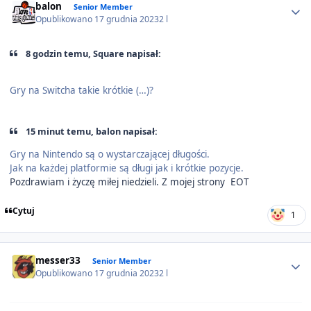
balon
Senior Member
Opublikowano
17 grudnia 2023
2 l
8 godzin temu, Square napisał:
Gry na Switcha takie krótkie (…)?
15 minut temu, balon napisał:
Gry na Nintendo są o wystarczającej długości.
Jak na każdej platformie są długi jak i krótkie pozycje.
Pozdrawiam i życzę miłej niedzieli. Z mojej strony EOT
Cytuj
1
Author stats
messer33
Senior Member
Opublikowano
17 grudnia 2023
2 l