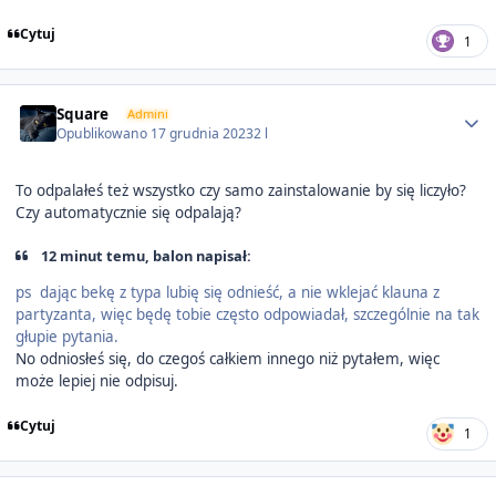
Cytuj
1
Author stats
Square
Admini
Opublikowano
17 grudnia 2023
2 l
To odpalałeś też wszystko czy samo zainstalowanie by się liczyło?
Czy automatycznie się odpalają?
12 minut temu, balon napisał:
ps dając bekę z typa lubię się odnieść, a nie wklejać klauna z
partyzanta, więc będę tobie często odpowiadał, szczególnie na tak
głupie pytania.
No odniosłeś się, do czegoś całkiem innego niż pytałem, więc
może lepiej nie odpisuj.
Cytuj
1
Author stats