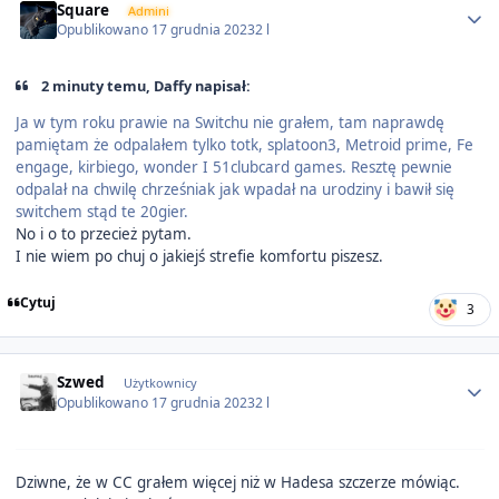
Square
Admini
Opublikowano
17 grudnia 2023
2 l
2 minuty temu, Daffy napisał:
Ja w tym roku prawie na Switchu nie grałem, tam naprawdę
pamiętam że odpalałem tylko totk, splatoon3, Metroid prime, Fe
engage, kirbiego, wonder I 51clubcard games. Resztę pewnie
odpalał na chwilę chrześniak jak wpadał na urodziny i bawił się
switchem stąd te 20gier.
No i o to przecież pytam.
I nie wiem po chuj o jakiejś strefie komfortu piszesz.
Cytuj
3
Author stats
Szwed
Użytkownicy
Opublikowano
17 grudnia 2023
2 l
Dziwne, że w CC grałem więcej niż w Hadesa szczerze mówiąc.