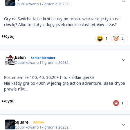
Opublikowano
17 grudnia 2023
2 l
Gry na Switcha takie krótkie czy po prostu włączacie je tylko na
chwilę? Albo te staty z dupy jeżeli chodzi o ilość tytułów i czas?
Cytuj
1
2
Author stats
balon
Senior Member
Opublikowano
17 grudnia 2023
2 l
Rozumiem że 100, 40, 30,20+ h to krótkie gierki?
Nie każdy gra po 400h w jedną grę action adventure. Baaa chyba
prawie nikt…
Cytuj
1
Author stats
Square
Admini
Opublikowano
17 grudnia 2023
2 l