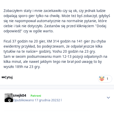
Zobaczyłem staty i mnie zaciekawiło czy są ok, czy jednak ludzie
odpalają sporo gier tylko na chwilę. Może też byś zobaczył, gdybyś
się nie napompował automatycznie na normalnie pytanie, które
ciebie i tak nie dotyczyło. Zastanów się przed kliknięciem "Dodaj
odpowiedź" czy w ogóle warto.
Ficuś 37 godzin na 20 gier, XM 314 godzin na 141 gier (tu chyba
ewidentny przykład, bo podejrzewam, że odpalał jeszcze kilka
tytułów na te naście+ godzin), Yoshu 20 godzin na 23 gry.
Sam w swoim podsumowaniu mam 12-13 pozycji odpalonych na
kilka minut, ale nawet jakbym tego nie brał pod uwagę to by
wyszło 189h na 23 gry.
Cytuj
1
Author stats
snejk04
Patroni
Opublikowano
17 grudnia 2023
2 l