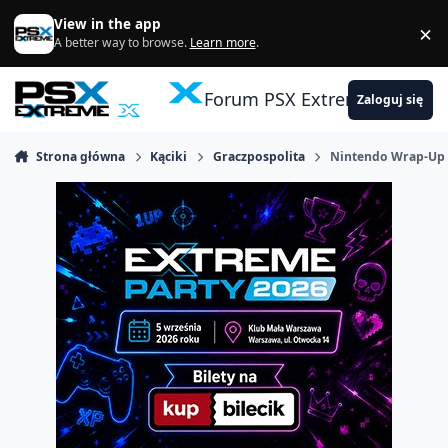
Skocz do zawartości
View in the app
×
Di
A better way to browse.
Learn more
.
Forum PSX Extreme
Zaloguj się
Strona główna
Kąciki
Graczpospolita
Nintendo Wrap-Up 