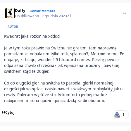
Author stats
Daffy
Senior Member
Opublikowano
17 grudnia 2023
2 l
AUTOR
Kwadrat jaka rozkmina xdddd
Ja w tym roku prawie na Switchu nie grałem, tam naprawdę
pamiętam że odpalałem tylko totk, splatoon3, Metroid prime, Fe
engage, kirbiego, wonder I 51clubcard games. Resztę pewnie
odpalał na chwilę chrześniak jak wpadał na urodziny i bawił się
switchem stąd te 20gier.
Co do długości gier na switcha to parodia, gierki normalnej
długości jak wszędzie, często nawet z większym replaylality jak u
reszty. Polecam wyjść ze strefy komfortu jednej marki z
nabijaniem miliona godzin goniąc dzidą za dinobotami.
Cytuj
1
Author stats