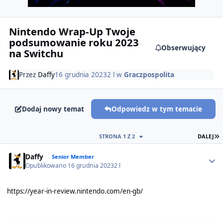
Nintendo Wrap-Up Twoje
podsumowanie roku 2023
Obserwujący
na Switchu
Przez
Daffy
16 grudnia 2023
2 l
w
Graczpospolita
Dodaj nowy temat
Odpowiedz w tym temacie
O
STRONA 1 Z 2
DALEJ
Author stats
Daffy
Senior Member
Opublikowano
16 grudnia 2023
2 l
https://year-in-review.nintendo.com/en-gb/