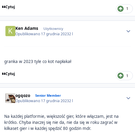
Cytuj
1
Author stats
Ken Adams
Użytkownicy
Opublikowano
17 grudnia 2023
2 l
granka w 2023 tyle co kot napłakał
Cytuj
1
Author stats
ogqozo
Senior Member
Opublikowano
17 grudnia 2023
2 l
Na każdej platformie, większość gier, które włączam, jest na
krótko. Chyba inaczej się nie da, nie da się w roku zagrać w
kilkaset gier i w każdej spędzić 80 godzin mdr.