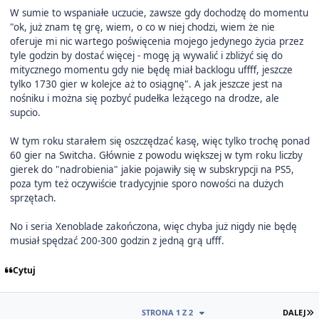
W sumie to wspaniałe uczucie, zawsze gdy dochodzę do momentu
"ok, już znam tę grę, wiem, o co w niej chodzi, wiem że nie
oferuje mi nic wartego poświęcenia mojego jedynego życia przez
tyle godzin by dostać więcej - mogę ją wywalić i zbliżyć się do
mitycznego momentu gdy nie będę miał backlogu uffff, jeszcze
tylko 1730 gier w kolejce aż to osiągnę". A jak jeszcze jest na
nośniku i można się pozbyć pudełka leżącego na drodze, ale
supcio.
W tym roku starałem się oszczędzać kasę, więc tylko trochę ponad
60 gier na Switcha. Głównie z powodu większej w tym roku liczby
gierek do "nadrobienia" jakie pojawiły się w subskrypcji na PS5,
poza tym też oczywiście tradycyjnie sporo nowości na dużych
sprzętach.
No i seria Xenoblade zakończona, więc chyba już nigdy nie będę
musiał spędzać 200-300 godzin z jedną grą ufff.
Cytuj
O
STRONA 1 Z 2
DALEJ