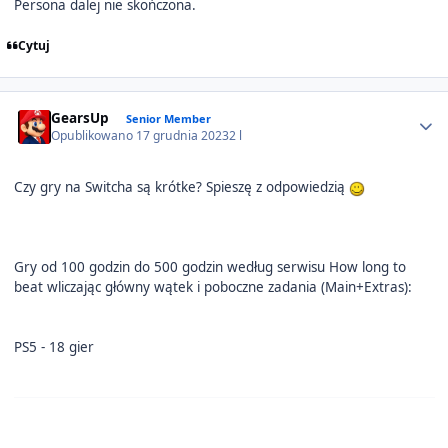
Persona dalej nie skończona.
Cytuj
Author stats
GearsUp
Senior Member
Opublikowano
17 grudnia 2023
2 l
Czy gry na Switcha są krótke? Spieszę z odpowiedzią
Gry od 100 godzin do 500 godzin według serwisu How long to
beat wliczając główny wątek i poboczne zadania (Main+Extras):
PS5 - 18 gier