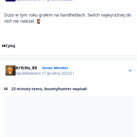
Dużo w tym roku grałem na handheldach. Switch najwyraźniej do
nich nie należał.
Cytuj
Author stats
KrYcHu_89
Senior Member
Opublikowano
17 grudnia 2023
2 l
23 minuty temu, bountyhunter napisał: