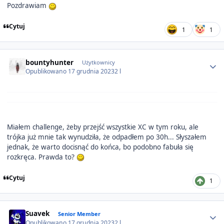
Pozdrawiam
Cytuj
1
1
Author stats
bountyhunter
Użytkownicy
Opublikowano
17 grudnia 2023
2 l
Miałem challenge, żeby przejść wszystkie XC w tym roku, ale
trójka już mnie tak wynudziła, że odpadłem po 30h... Słyszałem
jednak, że warto docisnąć do końca, bo podobno fabuła się
rozkręca. Prawda to?
Cytuj
1
Author stats
Suavek
Senior Member
Opublikowano
17 grudnia 2023
2 l