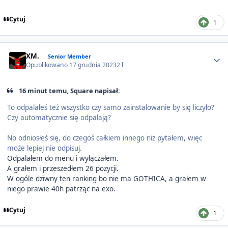
Cytuj
1
Author stats
XM.
Senior Member
Opublikowano
17 grudnia 2023
2 l
16 minut temu, Square napisał:
To odpalałeś też wszystko czy samo zainstalowanie by się liczyło?
Czy automatycznie się odpalają?
No odniosłeś się, do czegoś całkiem innego niż pytałem, więc
może lepiej nie odpisuj.
Odpalałem do menu i wyłączałem.
A grałem i przeszedłem 26 pozycji.
W ogóle dziwny ten ranking bo nie ma GOTHICA, a grałem w
niego prawie 40h patrząc na exo.
Cytuj
1