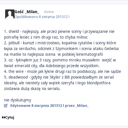
Gość _Milan_
Goście
Opublikowano
8 sierpnia 2013
12 l
1. shield - najlepszy, ale przez pewne sceny i przywiązanie nie
potrafię leciec z nim drugi raz, to chyba milosc
2. pitbull - kunszt i mistrzostwo, kopalnia cytatów i sceny które
łapia za serducho, odcinek z Szymonkiem i scena ataku Gebelsa
na matke to najlepsza scena w polskiej kinematografii
3. oz - łyknąłem juz 3 razy, pomimo mroku musiałem wejść w
świat emerald city, dla Adebisiego przede wszystkim.
4. the wire - może jak łykne drugi raz to podskoczy, ale nie sądze
5. deadwood - gdyby nie Skyler z BB powiedziałbym że serial
idealny, ale niestety cały wątek szeryfa i tego blondpotfora
zostawia dużą skazę na serialu.
nie dyskutujmy
Edytowane
8 sierpnia 2013
12 l
przez _Milan_
Cytuj