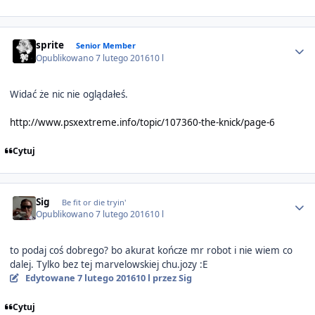
Author stats
sprite
Senior Member
Opublikowano
7 lutego 2016
10 l
Widać że nic nie oglądałeś.
http://www.psxextreme.info/topic/107360-the-knick/page-6
Cytuj
Author stats
Sig
Be fit or die tryin'
Opublikowano
7 lutego 2016
10 l
to podaj coś dobrego? bo akurat kończe mr robot i nie wiem co
dalej. Tylko bez tej marvelowskiej chu.jozy :E
Edytowane
7 lutego 2016
10 l
przez Sig
Cytuj