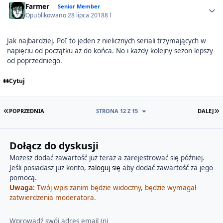
Farmer
Senior Member
Opublikowano
28 lipca 2018
8 l
Jak najbardziej. PoI to jeden z nielicznych seriali trzymających w
napięciu od początku aż do końca. No i każdy kolejny sezon lepszy
od poprzedniego.
Cytuj
PIERWSZA STRONA
O
POPRZEDNIA
STRONA 12 Z 15
DALEJ
Dołącz do dyskusji
Możesz dodać zawartość już teraz a zarejestrować się później.
Jeśli posiadasz już konto,
zaloguj się
aby dodać zawartość za jego
pomocą.
Uwaga:
Twój wpis zanim będzie widoczny, będzie wymagał
zatwierdzenia moderatora.