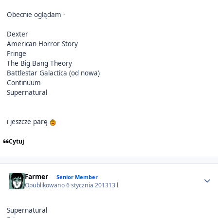
Obecnie oglądam -
Dexter
American Horror Story
Fringe
The Big Bang Theory
Battlestar Galactica (od nowa)
Continuum
Supernatural
i jeszcze parę
Cytuj
Author stats
Farmer
Senior Member
Opublikowano
6 stycznia 2013
13 l
Supernatural