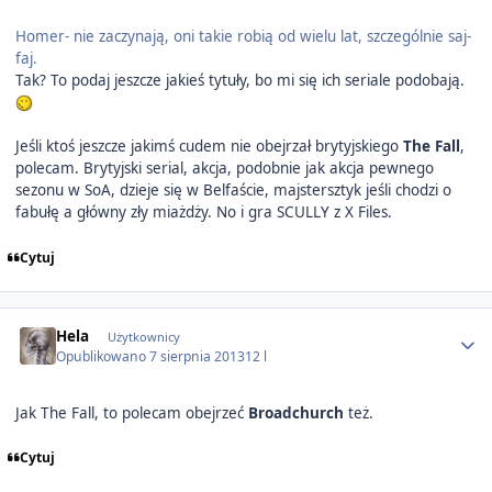
Homer- nie zaczynają, oni takie robią od wielu lat, szczególnie saj-
faj.
Tak? To podaj jeszcze jakieś tytuły, bo mi się ich seriale podobają.
Jeśli ktoś jeszcze jakimś cudem nie obejrzał brytyjskiego
The Fall
,
polecam. Brytyjski serial, akcja, podobnie jak akcja pewnego
sezonu w SoA, dzieje się w Belfaście, majstersztyk jeśli chodzi o
fabułę a główny zły miażdży. No i gra SCULLY z X Files.
Cytuj
Author stats
Hela
Użytkownicy
Opublikowano
7 sierpnia 2013
12 l
Jak The Fall, to polecam obejrzeć
Broadchurch
też.
Cytuj