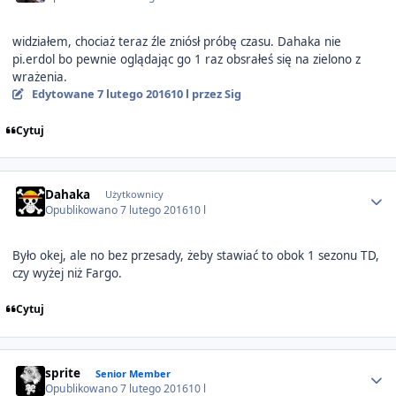
widziałem, chociaż teraz źle zniósł próbę czasu. Dahaka nie
pi.erdol bo pewnie oglądając go 1 raz obsrałeś się na zielono z
wrażenia.
Edytowane
7 lutego 2016
10 l
przez Sig
Cytuj
Author stats
Dahaka
Użytkownicy
Opublikowano
7 lutego 2016
10 l
Było okej, ale no bez przesady, żeby stawiać to obok 1 sezonu TD,
czy wyżej niż Fargo.
Cytuj
Author stats
sprite
Senior Member
Opublikowano
7 lutego 2016
10 l