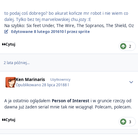
to podaj coś dobrego? bo akurat kończe mr robot i nie wiem co
dalej. Tylko bez tej marvelowskiej chu.jozy :E
Na szybko: Six feet Under, The Wire, The Sopranos, The Shield, Oz
Edytowane
8 lutego 2016
10 l
przez sprite
Cytuj
2
2 lata później...
Author stats
Ken Marinaris
Użytkownicy
Opublikowano
28 lipca 2018
8 l
A ja ostatnio oglądałem
Person of Interest
i w gruncie rzeczy od
dawna już żaden serial mnie tak nie wciągnął. Polecam, polecam.
Cytuj
3
Author stats