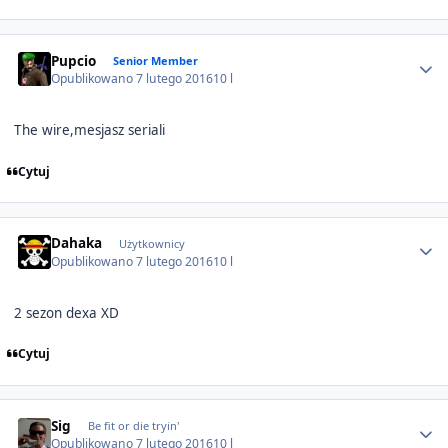
Author stats
Pupcio
Senior Member
Opublikowano
7 lutego 2016
10 l
The wire,mesjasz seriali
Cytuj
Author stats
Dahaka
Użytkownicy
Opublikowano
7 lutego 2016
10 l
2 sezon dexa XD
Cytuj
Author stats
Sig
Be fit or die tryin'
Opublikowano
7 lutego 2016
10 l