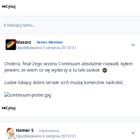
Cytuj
6 miesięcy temu...
Author stats
Masorz
Senior Member
Opublikowano
5 sierpnia 2013
13 l
Cholera, finał 2ego sezonu Continuum absolutnie rozwalił, byłem
pewien, że wiem co się wydarzy a tu taki zaskok
Ludzie lubiący dobre seriale sci-fi muszą koniecznie nadrobić.
Cytuj
Author stats
Homer S
Użytkownicy
Opublikowano
6 sierpnia 2013
13 l