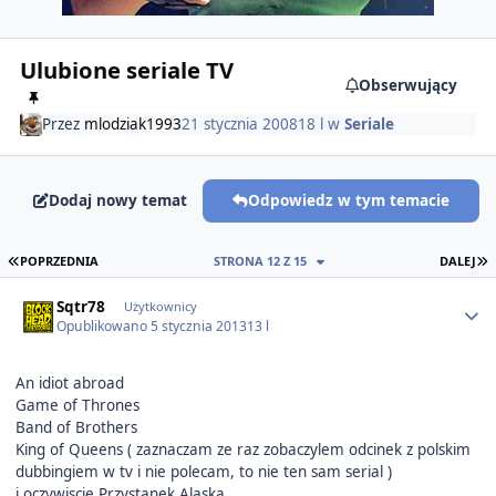
Ulubione seriale TV
Obserwujący
Przez
mlodziak1993
21 stycznia 2008
18 l
w
Seriale
Dodaj nowy temat
Odpowiedz w tym temacie
PIERWSZA STRONA
O
POPRZEDNIA
STRONA 12 Z 15
DALEJ
Author stats
Sqtr78
Użytkownicy
Opublikowano
5 stycznia 2013
13 l
An idiot abroad
Game of Thrones
Band of Brothers
King of Queens ( zaznaczam ze raz zobaczylem odcinek z polskim
dubbingiem w tv i nie polecam, to nie ten sam serial )
i oczywiscie Przystanek Alaska