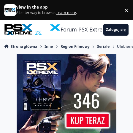
Skocz do zawartości
View in the app
×
Di
A better way to browse.
Learn more
.
Forum PSX Extreme
Zaloguj się
Strona główna
Inne
Region Filmowy
Seriale
Ulubione