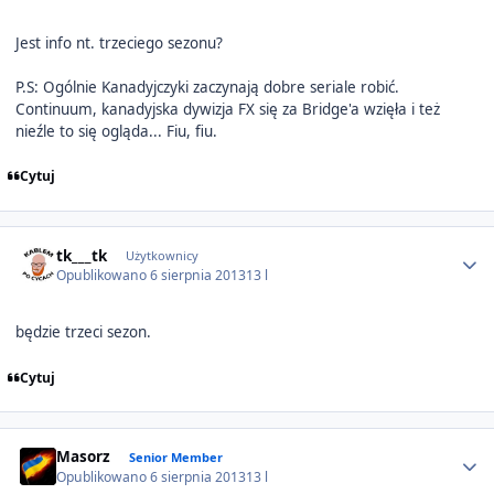
Jest info nt. trzeciego sezonu?
P.S: Ogólnie Kanadyjczyki zaczynają dobre seriale robić.
Continuum, kanadyjska dywizja FX się za Bridge'a wzięła i też
nieźle to się ogląda... Fiu, fiu.
Cytuj
Author stats
tk___tk
Użytkownicy
Opublikowano
6 sierpnia 2013
13 l
będzie trzeci sezon.
Cytuj
Author stats
Masorz
Senior Member
Opublikowano
6 sierpnia 2013
13 l