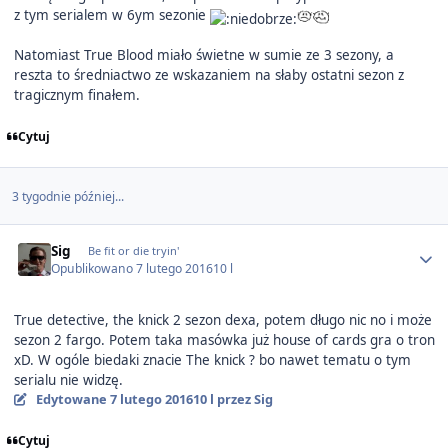
z tym serialem w 6ym sezonie
Natomiast True Blood miało świetne w sumie ze 3 sezony, a
reszta to średniactwo ze wskazaniem na słaby ostatni sezon z
tragicznym finałem.
Cytuj
3 tygodnie później...
Author stats
Sig
Be fit or die tryin'
Opublikowano
7 lutego 2016
10 l
True detective, the knick 2 sezon dexa, potem długo nic no i może
sezon 2 fargo. Potem taka masówka już house of cards gra o tron
xD. W ogóle biedaki znacie The knick ? bo nawet tematu o tym
serialu nie widzę.
Edytowane
7 lutego 2016
10 l
przez Sig
Cytuj