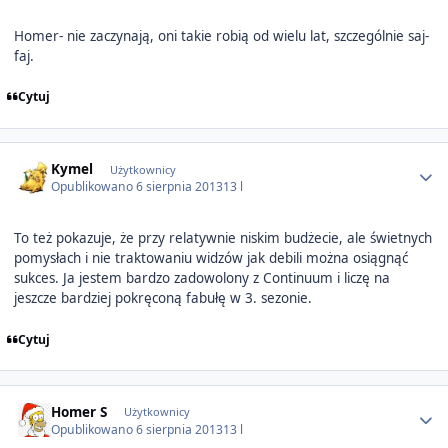
Homer- nie zaczynają, oni takie robią od wielu lat, szczególnie saj-
faj.
Cytuj
Author stats
Kymel
Użytkownicy
Opublikowano
6 sierpnia 2013
13 l
To też pokazuje, że przy relatywnie niskim budżecie, ale świetnych
pomysłach i nie traktowaniu widzów jak debili można osiągnąć
sukces. Ja jestem bardzo zadowolony z Continuum i liczę na
jeszcze bardziej pokręconą fabułę w 3. sezonie.
Cytuj
Author stats
Homer S
Użytkownicy
Opublikowano
6 sierpnia 2013
13 l