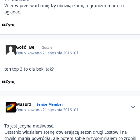
Więc w przerwach między obowiązkami, a graniem mam co
oglądać.
Cytuj
Gość _Be_
Goście
Opublikowano
21 stycznia 2016
10 l
ten top 3 to dla beki tak?
Cytuj
Author stats
Masorz
Senior Member
Opublikowano
21 stycznia 2016
10 l
To jest jedyna możliwość.
Ostatnio widziałem scenę otwierającą sezon drugi Lostów i na
chwilę magia powróciła, ale potem sobie przypomniałem co zrobili