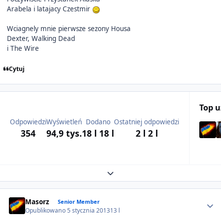
Arabela i latajacy Czestmir
Wciagnely mnie pierwsze sezony Housa
Dexter, Walking Dead
i The Wire
Cytuj
Top 
Odpowiedzi
Wyświetleń
Dodano
Ostatniej odpowiedzi
354
94,9 tys.
18 l
18 l
2 l
2 l
Expand topic overview
Author stats
Masorz
Senior Member
Opublikowano
5 stycznia 2013
13 l