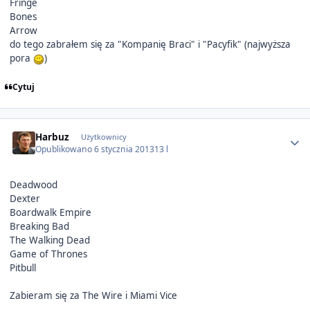
Fringe
Bones
Arrow
do tego zabrałem się za "Kompanię Braci" i "Pacyfik" (najwyższa
pora
)
Cytuj
Author stats
Harbuz
Użytkownicy
Opublikowano
6 stycznia 2013
13 l
Deadwood
Dexter
Boardwalk Empire
Breaking Bad
The Walking Dead
Game of Thrones
Pitbull
Zabieram się za The Wire i Miami Vice