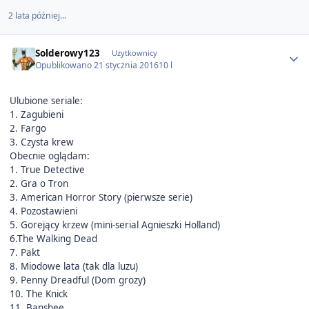
2 lata później...
Author stats
Solderowy123
Użytkownicy
Opublikowano
21 stycznia 2016
10 l
Ulubione seriale:
1. Zagubieni
2. Fargo
3. Czysta krew
Obecnie oglądam:
1. True Detective
2. Gra o Tron
3. American Horror Story (pierwsze serie)
4. Pozostawieni
5. Gorejący krzew (mini-serial Agnieszki Holland)
6.The Walking Dead
7. Pakt
8. Miodowe lata (tak dla luzu)
9. Penny Dreadful (Dom grozy)
10. The Knick
11. Banshee