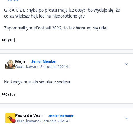
AUTOR
G R A C Z E chyba po prostu mają już dosyć, bo wydaje się, że
coraz wiekszy hejt leci na niedorobione gry.
Zapomniałbym eFootball 2022, to też hicior im się udał.
Cytuj
Author stats
Mejm
Senior Member
Opublikowano
8 grudnia 2021
4 l
No kiedys musialo sie ulac z sedesu.
Cytuj
Author stats
Paolo de Vesir
Senior Member
Opublikowano
8 grudnia 2021
4 l