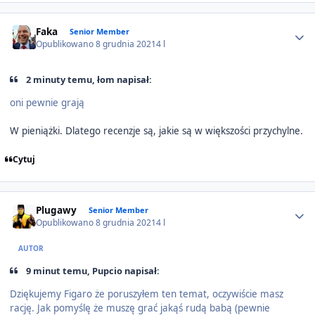
Author stats
Faka
Senior Member
Opublikowano
8 grudnia 2021
4 l
2 minuty temu, łom napisał:
oni pewnie grają
W pieniążki. Dlatego recenzje są, jakie są w większości przychylne.
Cytuj
Author stats
Plugawy
Senior Member
Opublikowano
8 grudnia 2021
4 l
AUTOR
9 minut temu, Pupcio napisał:
Dziękujemy Figaro że poruszyłem ten temat, oczywiście masz
rację. Jak pomyślę że muszę grać jakąś rudą babą (pewnie