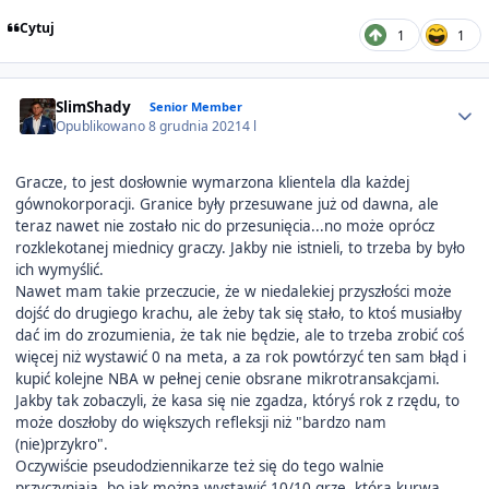
Cytuj
1
1
Author stats
SlimShady
Senior Member
Opublikowano
8 grudnia 2021
4 l
Gracze, to jest dosłownie wymarzona klientela dla każdej
gównokorporacji. Granice były przesuwane już od dawna, ale
teraz nawet nie zostało nic do przesunięcia...no może oprócz
rozklekotanej miednicy graczy. Jakby nie istnieli, to trzeba by było
ich wymyślić.
Nawet mam takie przeczucie, że w niedalekiej przyszłości może
dojść do drugiego krachu, ale żeby tak się stało, to ktoś musiałby
dać im do zrozumienia, że tak nie będzie, ale to trzeba zrobić coś
więcej niż wystawić 0 na meta, a za rok powtórzyć ten sam błąd i
kupić kolejne NBA w pełnej cenie obsrane mikrotransakcjami.
Jakby tak zobaczyli, że kasa się nie zgadza, któryś rok z rzędu, to
może doszłoby do większych refleksji niż "bardzo nam
(nie)przykro".
Oczywiście pseudodziennikarze też się do tego walnie
przyczyniają, bo jak można wystawić 10/10 grze, która kurwa