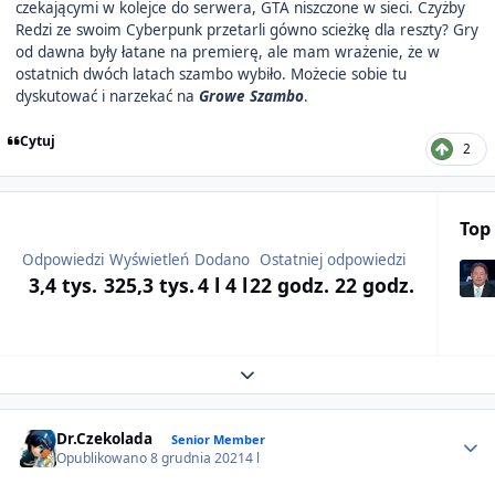
czekającymi w kolejce do serwera, GTA niszczone w sieci. Czyżby
Redzi ze swoim Cyberpunk przetarli gówno scieżkę dla reszty? Gry
od dawna były łatane na premierę, ale mam wrażenie, że w
ostatnich dwóch latach szambo wybiło. Możecie sobie tu
dyskutować i narzekać na
Growe Szambo
.
Cytuj
2
Top
Odpowiedzi
Wyświetleń
Dodano
Ostatniej odpowiedzi
3,4 tys.
325,3 tys.
4 l
4 l
22 godz.
22 godz.
Expand topic overview
Author stats
Dr.Czekolada
Senior Member
Opublikowano
8 grudnia 2021
4 l