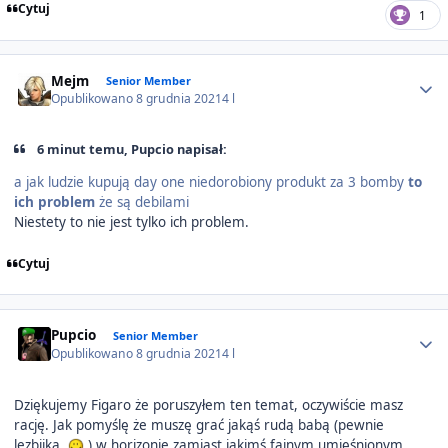
Cytuj
1
Author stats
Mejm
Senior Member
Opublikowano
8 grudnia 2021
4 l
6 minut temu, Pupcio napisał:
a jak ludzie kupują day one niedorobiony produkt za 3 bomby
to
ich problem
że są debilami
Niestety to nie jest tylko ich problem.
Cytuj
Author stats
Pupcio
Senior Member
Opublikowano
8 grudnia 2021
4 l
Dziękujemy Figaro że poruszyłem ten temat, oczywiście masz
rację. Jak pomyślę że muszę grać jakąś rudą babą (pewnie
lezbijka
) w horizonie zamiast jakimś fajnym umięśnionym