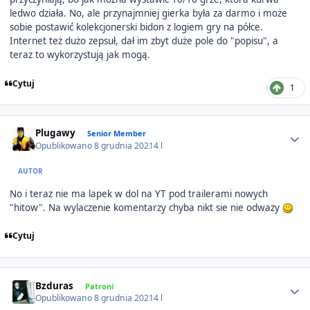
ledwo działa. No, ale przynajmniej gierka była za darmo i może
sobie postawić kolekcjonerski bidon z logiem gry na półce.
Internet też dużo zepsuł, dał im zbyt duże pole do "popisu", a
teraz to wykorzystują jak mogą.
Cytuj
1
Author stats
Plugawy
Senior Member
Opublikowano
8 grudnia 2021
4 l
AUTOR
No i teraz nie ma lapek w dol na YT pod trailerami nowych
"hitow". Na wylaczenie komentarzy chyba nikt sie nie odwazy
Cytuj
Author stats
Bzduras
Patroni
Opublikowano
8 grudnia 2021
4 l