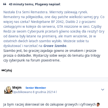
43 minuty temu, Plugawy napisał:
Nastała Era Semi Remastera. Miernoty zalewają rynek.
Remastery na półgwizdka, one day patche wielkości samej gry. Co
więcej nas czeka? Niedojebane BF 2042, Diablo 2 z graczami
czekającymi w kolejce do serwera, GTA niszczone w sieci. Czyżby
Redzi ze swoim Cyberpunk przetarli gówno scieżkę dla reszty? Gry
od dawna były łatane na premierę, ale mam wrażenie, że w
ostatnich dwóch latach szambo wybiło. Możecie sobie tu
dyskutować i narzekać na
Growe Szambo
.
Szambo jest, bo graczej zajadaja gowno ze smakiem i jeszcze
prosza o dokladke. Wystarczy sobie wejsc do tematu gta trilogy
czy cyberpunk na forum psxextreme.
Cytuj
Author stats
Mejm
Senior Member
Opublikowano
8 grudnia 2021
4 l
Ja bym raczej skierowal sie do zakupow growych i cyfrowych