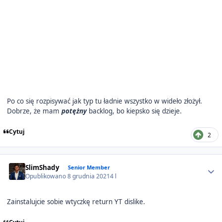
Po co się rozpisywać jak typ tu ładnie wszystko w wideło złożył.
Dobrze, że mam
potężny
backlog, bo kiepsko się dzieje.
Cytuj
2
Author stats
SlimShady
Senior Member
Opublikowano
8 grudnia 2021
4 l
Zainstalujcie sobie wtyczkę return YT dislike.