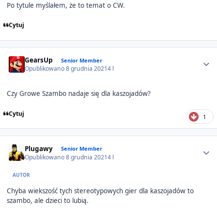
Po tytule myślałem, że to temat o CW.
Cytuj
Author stats
GearsUp
Senior Member
Opublikowano
8 grudnia 2021
4 l
Czy Growe Szambo nadaje się dla kaszojadów?
Cytuj
1
Author stats
Plugawy
Senior Member
Opublikowano
8 grudnia 2021
4 l
AUTOR
Chyba wiekszość tych stereotypowych gier dla kaszojadów to
szambo, ale dzieci to lubią.