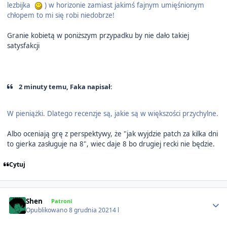
lezbijka
) w horizonie zamiast jakimś fajnym umięśnionym
chłopem to mi się robi niedobrze!
Granie kobietą w poniższym przypadku by nie dało takiej
satysfakcji
2 minuty temu, Faka napisał:
W pieniążki. Dlatego recenzje są, jakie są w większości przychylne.
Albo oceniają grę z perspektywy, że "jak wyjdzie patch za kilka dni
to gierka zasługuje na 8", wiec daje 8 bo drugiej recki nie będzie.
Cytuj
Author stats
Shen
Patroni
Opublikowano
8 grudnia 2021
4 l