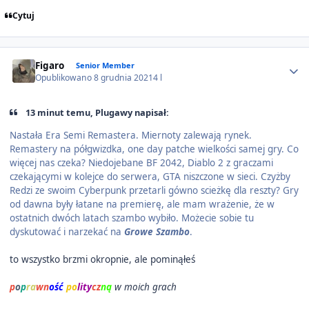
Cytuj
Author stats
Figaro
Senior Member
Opublikowano
8 grudnia 2021
4 l
13 minut temu, Plugawy napisał:
Nastała Era Semi Remastera. Miernoty zalewają rynek.
Remastery na półgwizdka, one day patche wielkości samej gry. Co
więcej nas czeka? Niedojebane BF 2042, Diablo 2 z graczami
czekającymi w kolejce do serwera, GTA niszczone w sieci. Czyżby
Redzi ze swoim Cyberpunk przetarli gówno scieżkę dla reszty? Gry
od dawna były łatane na premierę, ale mam wrażenie, że w
ostatnich dwóch latach szambo wybiło. Możecie sobie tu
dyskutować i narzekać na
Growe Szambo
.
to wszystko brzmi okropnie, ale pominąłeś
p
o
p
ra
wn
ość
po
lity
cz
ną
w moich grach