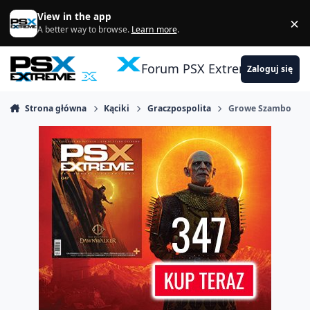
Skocz do zawartości
View in the app
×
Di
A better way to browse.
Learn more
.
Forum PSX Extreme
Zaloguj się
Strona główna
Kąciki
Graczpospolita
Growe Szambo