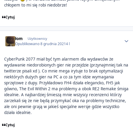
chłopem to mi się robi niedobrze!
Cytuj
Author stats
łom
Użytkownicy
Opublikowano
8 grudnia 2021
4 l
CyberPunk 2077 miał być tym alarmem dla wydawców że
wydawanie niedorobionych gier nie przejdzie (przynajmniej tak na
twitterze pisali xd ). Co mnie mega irytuje to brak optymalizacji
niektórych dużych gier na PC a co za tym idzie wymagania
sprzętowe z dupy. Przykładowo FH4 działa elegancko, FH5 jak
gówno, The Evil Within 2 ma problemy a obok RE2 Remake śmiga
idealnie. A najbardziej śmieszą mnie wszyscy recenzenci którzy
zarzekali się że nie będą przymykać oka na problemy techniczne,
ale oni pewnie grają w jakieś specjalne wersje gdzie wszystko
działa idealnie.
Cytuj