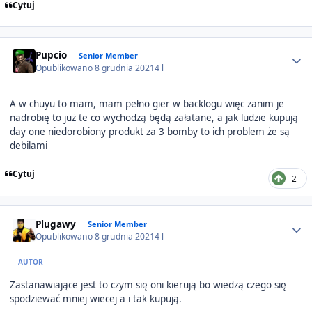
Cytuj
Author stats
Pupcio
Senior Member
Opublikowano
8 grudnia 2021
4 l
A w chuyu to mam, mam pełno gier w backlogu więc zanim je
nadrobię to już te co wychodzą będą załatane, a jak ludzie kupują
day one niedorobiony produkt za 3 bomby to ich problem że są
debilami
Cytuj
2
Author stats
Plugawy
Senior Member
Opublikowano
8 grudnia 2021
4 l
AUTOR
Zastanawiające jest to czym się oni kierują bo wiedzą czego się
spodziewać mniej wiecej a i tak kupują.