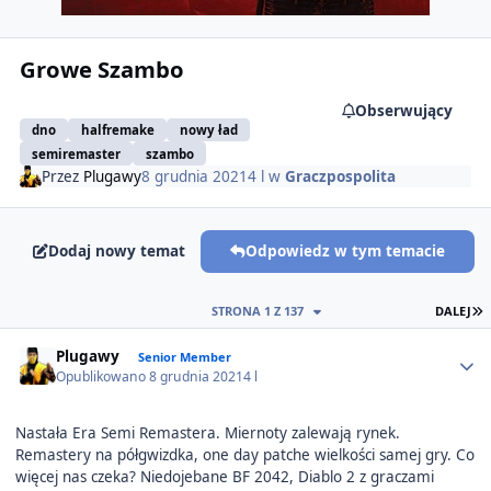
Growe Szambo
Obserwujący
dno
halfremake
nowy ład
semiremaster
szambo
Przez
Plugawy
8 grudnia 2021
4 l
w
Graczpospolita
Dodaj nowy temat
Odpowiedz w tym temacie
O
STRONA 1 Z 137
DALEJ
Author stats
Plugawy
Senior Member
Opublikowano
8 grudnia 2021
4 l
Nastała Era Semi Remastera. Miernoty zalewają rynek.
Remastery na półgwizdka, one day patche wielkości samej gry. Co
więcej nas czeka? Niedojebane BF 2042, Diablo 2 z graczami