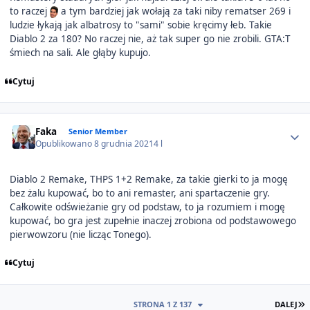
to raczej
a tym bardziej jak wołają za taki niby rematser 269 i
ludzie łykają jak albatrosy to "sami" sobie kręcimy łeb. Takie
Diablo 2 za 180? No raczej nie, aż tak super go nie zrobili. GTA:T
śmiech na sali. Ale głąby kupujo.
Cytuj
Author stats
Faka
Senior Member
Opublikowano
8 grudnia 2021
4 l
Diablo 2 Remake, THPS 1+2 Remake, za takie gierki to ja mogę
bez żalu kupować, bo to ani remaster, ani spartaczenie gry.
Całkowite odświeżanie gry od podstaw, to ja rozumiem i mogę
kupować, bo gra jest zupełnie inaczej zrobiona od podstawowego
pierwowzoru (nie licząc Tonego).
Cytuj
O
STRONA 1 Z 137
DALEJ