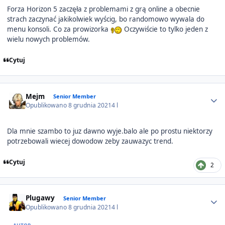
Forza Horizon 5 zaczęła z problemami z grą online a obecnie
strach zaczynać jakikolwiek wyścig, bo randomowo wywala do
menu konsoli. Co za prowizorka
Oczywiście to tylko jeden z
wielu nowych problemów.
Cytuj
Author stats
Mejm
Senior Member
Opublikowano
8 grudnia 2021
4 l
Dla mnie szambo to juz dawno wyje.balo ale po prostu niektorzy
potrzebowali wiecej dowodow zeby zauwazyc trend.
Cytuj
2
Author stats
Plugawy
Senior Member
Opublikowano
8 grudnia 2021
4 l