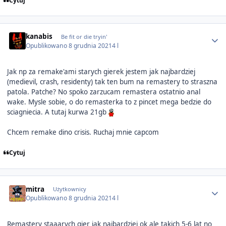
Cytuj
Author stats
kanabis
Be fit or die tryin'
Opublikowano
8 grudnia 2021
4 l
Jak np za remake'ami starych gierek jestem jak najbardziej
(medievil, crash, residenty) tak ten bum na remastery to straszna
patola. Patche? No spoko zarzucam remastera ostatnio anal
wake. Mysle sobie, o do remasterka to z pincet mega bedzie do
sciagniecia. A tutaj kurwa 21gb
Chcem remake dino crisis. Ruchaj mnie capcom
Cytuj
Author stats
mitra
Użytkownicy
Opublikowano
8 grudnia 2021
4 l
Remastery staaarych gier jak najbardziej ok ale takich 5-6 lat no