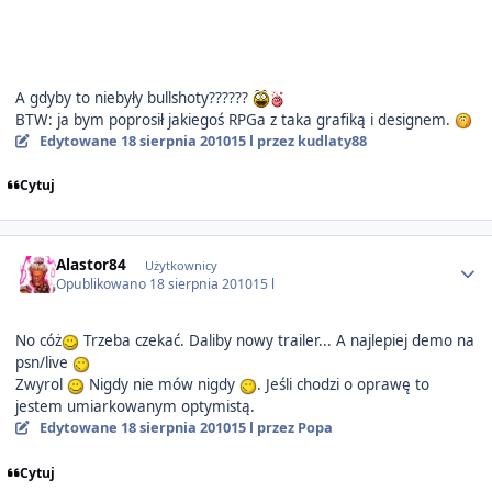
A gdyby to niebyły bullshoty??????
BTW: ja bym poprosił jakiegoś RPGa z taka grafiką i designem.
Edytowane
18 sierpnia 2010
15 l
przez kudlaty88
Cytuj
Author stats
Alastor84
Użytkownicy
Opublikowano
18 sierpnia 2010
15 l
No cóż
Trzeba czekać. Daliby nowy trailer... A najlepiej demo na
psn/live
Zwyrol
Nigdy nie mów nigdy
. Jeśli chodzi o oprawę to
jestem umiarkowanym optymistą.
Edytowane
18 sierpnia 2010
15 l
przez Popa
Cytuj