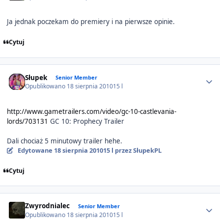
Ja jednak poczekam do premiery i na pierwsze opinie.
Cytuj
Author stats
Słupek
Senior Member
Opublikowano
18 sierpnia 2010
15 l
http://www.gametrailers.com/video/gc-10-castlevania-
lords/703131
GC 10: Prophecy Trailer
Dali chociaż 5 minutowy trailer hehe.
Edytowane
18 sierpnia 2010
15 l
przez SłupekPL
Cytuj
Author stats
Zwyrodnialec
Senior Member
Opublikowano
18 sierpnia 2010
15 l