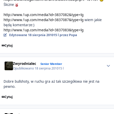
Śliczne
http://www.1up.com/media?id=3837082&type=lg
http://www.1up.com/media?id=3837087&type=lg
wiem jakie
będą komentarze:)
http://www.1up.com/media?id=3837083&type=lg
Edytowane
18 sierpnia 2010
15 l
przez Popa
Cytuj
Author stats
Zwyrodnialec
Senior Member
Opublikowano
18 sierpnia 2010
15 l
Dobre bullshoty, w ruchu gra aż tak szczegółowa nie jest na
pewno.
Cytuj
Author stats