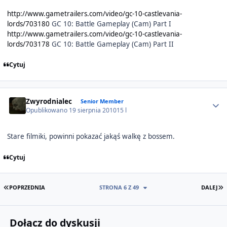
http://www.gametrailers.com/video/gc-10-castlevania-
lords/703180
GC 10: Battle Gameplay (Cam) Part I
http://www.gametrailers.com/video/gc-10-castlevania-
lords/703178
GC 10: Battle Gameplay (Cam) Part II
Cytuj
Author stats
Zwyrodnialec
Senior Member
Opublikowano
19 sierpnia 2010
15 l
Stare filmiki, powinni pokazać jakąś walkę z bossem.
Cytuj
PIERWSZA STRONA
O
POPRZEDNIA
STRONA 6 Z 49
DALEJ
Dołącz do dyskusji