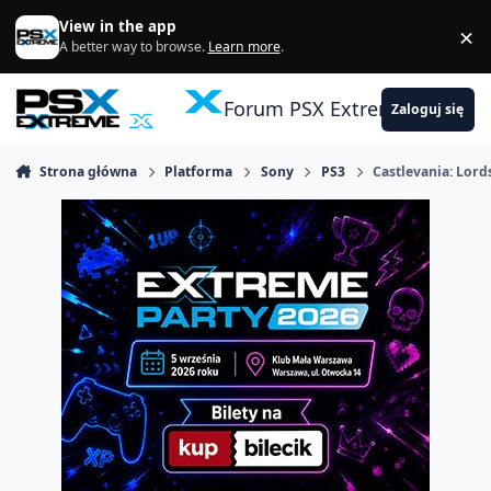
Skocz do zawartości
View in the app
×
Di
A better way to browse.
Learn more
.
Forum PSX Extreme
Zaloguj się
Strona główna
Platforma
Sony
PS3
Castlevania: Lor