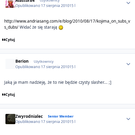
Alastor84
Użytkownicy
Opublikowano
17 sierpnia 2010
15 l
http://www.andriasang.com/e/blog/2010/08/17/kojima_on_subs_v
s_dubs/
Widać że się starają
Cytuj
Author stats
Berion
Użytkownicy
Opublikowano
17 sierpnia 2010
15 l
Jaką ja mam nadzieję, że to nie będzie czysty slasher... ;]
Cytuj
Author stats
Zwyrodnialec
Senior Member
Opublikowano
17 sierpnia 2010
15 l