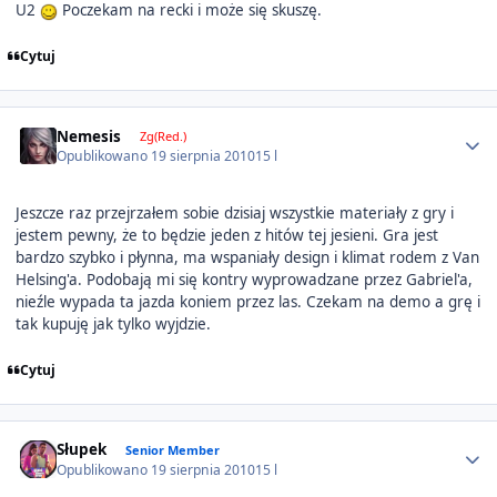
U2
Poczekam na recki i może się skuszę.
Cytuj
Author stats
Nemesis
Zg(Red.)
Opublikowano
19 sierpnia 2010
15 l
Jeszcze raz przejrzałem sobie dzisiaj wszystkie materiały z gry i
jestem pewny, że to będzie jeden z hitów tej jesieni. Gra jest
bardzo szybko i płynna, ma wspaniały design i klimat rodem z Van
Helsing'a. Podobają mi się kontry wyprowadzane przez Gabriel'a,
nieźle wypada ta jazda koniem przez las. Czekam na demo a grę i
tak kupuję jak tylko wyjdzie.
Cytuj
Author stats
Słupek
Senior Member
Opublikowano
19 sierpnia 2010
15 l