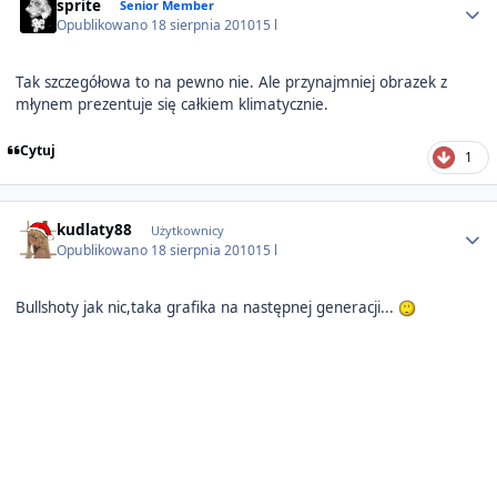
sprite
Senior Member
Opublikowano
18 sierpnia 2010
15 l
Tak szczegółowa to na pewno nie. Ale przynajmniej obrazek z
młynem prezentuje się całkiem klimatycznie.
Cytuj
1
Author stats
kudlaty88
Użytkownicy
Opublikowano
18 sierpnia 2010
15 l
Bullshoty jak nic,taka grafika na następnej generacji...