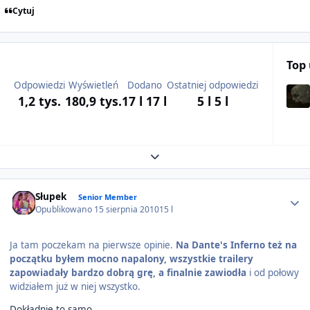
Cytuj
Top
Odpowiedzi
Wyświetleń
Dodano
Ostatniej odpowiedzi
1,2 tys.
180,9 tys.
17 l
17 l
5 l
5 l
Expand topic overview
Author stats
Słupek
Senior Member
Opublikowano
15 sierpnia 2010
15 l
Ja tam poczekam na pierwsze opinie.
Na Dante's Inferno też na
początku byłem mocno napalony, wszystkie trailery
zapowiadały bardzo dobrą grę, a finalnie zawiodła
i od połowy
widziałem już w niej wszystko.
Dokładnie to samo.