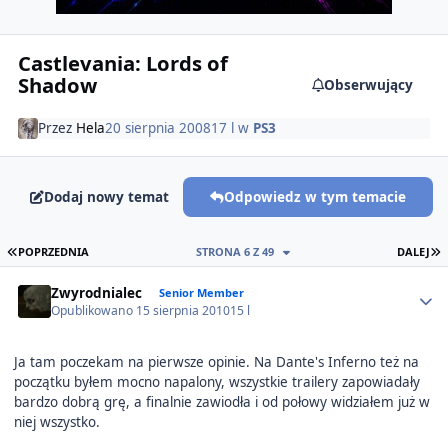
Castlevania: Lords of
Shadow
Obserwujący
Przez
Hela
20 sierpnia 2008
17 l
w
PS3
Dodaj nowy temat
Odpowiedz w tym temacie
PIERWSZA STRONA
O
POPRZEDNIA
STRONA 6 Z 49
DALEJ
Author stats
Zwyrodnialec
Senior Member
Opublikowano
15 sierpnia 2010
15 l
Ja tam poczekam na pierwsze opinie. Na Dante's Inferno też na
początku byłem mocno napalony, wszystkie trailery zapowiadały
bardzo dobrą grę, a finalnie zawiodła i od połowy widziałem już w
niej wszystko.