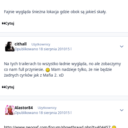
Fajnie wygląda śnieżna lokacja gdzie obok są jakieś skały.
Cytuj
Author stats
cithall
Użytkownicy
Opublikowano
18 sierpnia 2010
15 l
Na tych trailerach to wszystko ładnie wygląda, no ale zobaczymy
co nam full przyniesie.
Mam nadzieje tylko, że nie będzie
żadnych cyrków jak z Mafia 2. xD
Cytuj
Author stats
Alastor84
Użytkownicy
Opublikowano
18 sierpnia 2010
15 l
http://www.neogaf.com/forum/showthread.php?t=404457