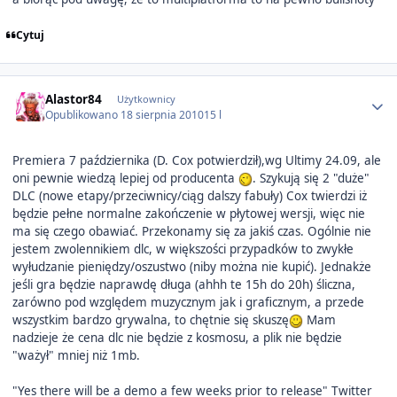
Cytuj
Author stats
Alastor84
Użytkownicy
Opublikowano
18 sierpnia 2010
15 l
Premiera 7 października (D. Cox potwierdził),wg Ultimy 24.09, ale
oni pewnie wiedzą lepiej od producenta
. Szykują się 2 "duże"
DLC (nowe etapy/przeciwnicy/ciąg dalszy fabuły) Cox twierdzi iż
będzie pełne normalne zakończenie w płytowej wersji, więc nie
ma się czego obawiać. Przekonamy się za jakiś czas. Ogólnie nie
jestem zwolennikiem dlc, w większości przypadków to zwykłe
wyłudzanie pieniędzy/oszustwo (niby można nie kupić). Jednakże
jeśli gra będzie naprawdę długa (ahhh te 15h do 20h) śliczna,
zarówno pod względem muzycznym jak i graficznym, a przede
wszystkim bardzo grywalna, to chętnie się skuszę
Mam
nadzieje że cena dlc nie będzie z kosmosu, a plik nie będzie
"ważył" mniej niż 1mb.
"Yes there will be a demo a few weeks prior to release" Twitter