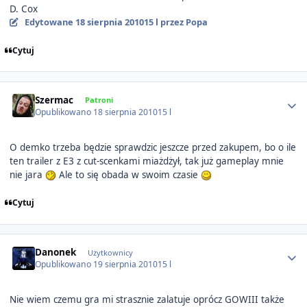
D. Cox
Edytowane
18 sierpnia 2010
15 l
przez Popa
Cytuj
Author stats
Szermac
Patroni
Opublikowano
18 sierpnia 2010
15 l
O demko trzeba będzie sprawdzic jeszcze przed zakupem, bo o ile
ten trailer z E3 z cut-scenkami miażdżył, tak już gameplay mnie
nie jara
Ale to się obada w swoim czasie
Cytuj
Author stats
Danonek
Użytkownicy
Opublikowano
19 sierpnia 2010
15 l
Nie wiem czemu gra mi strasznie zalatuje oprócz GOWIII także