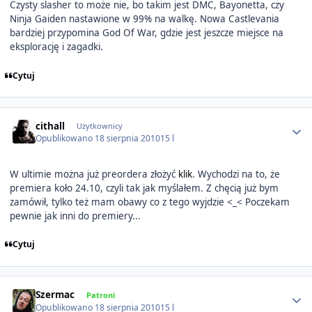
Czysty slasher to może nie, bo takim jest DMC, Bayonetta, czy
Ninja Gaiden nastawione w 99% na walkę. Nowa Castlevania
bardziej przypomina God Of War, gdzie jest jeszcze miejsce na
eksplorację i zagadki.
Cytuj
Author stats
cithall
Użytkownicy
Opublikowano
18 sierpnia 2010
15 l
W ultimie można już preordera złożyć
klik
. Wychodzi na to, że
premiera koło 24.10, czyli tak jak myślałem. Z chęcią już bym
zamówił, tylko też mam obawy co z tego wyjdzie <_< Poczekam
pewnie jak inni do premiery...
Cytuj
Author stats
Szermac
Patroni
Opublikowano
18 sierpnia 2010
15 l