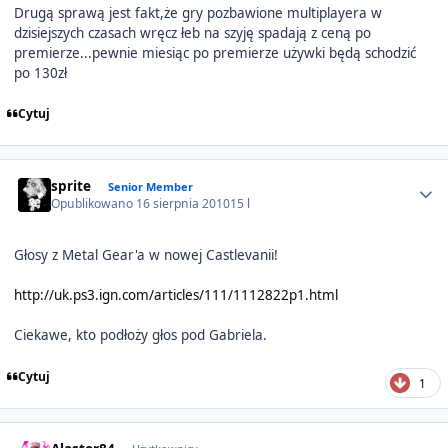
Drugą sprawą jest fakt,że gry pozbawione multiplayera w
dzisiejszych czasach wręcz łeb na szyję spadają z ceną po
premierze...pewnie miesiąc po premierze używki będą schodzić
po 130zł
Cytuj
Author stats
sprite
Senior Member
Opublikowano
16 sierpnia 2010
15 l
Głosy z Metal Gear'a w nowej Castlevanii!
http://uk.ps3.ign.com/articles/111/1112822p1.html
Ciekawe, kto podłoży głos pod Gabriela.
Cytuj
1
Author stats