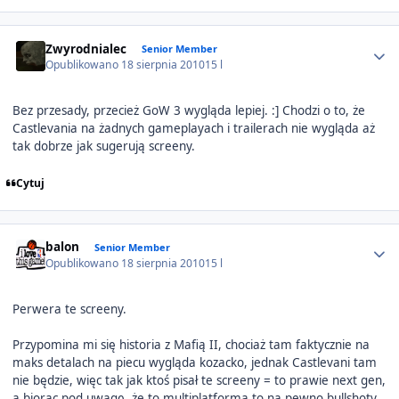
Author stats
Zwyrodnialec
Senior Member
Opublikowano
18 sierpnia 2010
15 l
Bez przesady, przecież GoW 3 wygląda lepiej. :] Chodzi o to, że
Castlevania na żadnych gameplayach i trailerach nie wygląda aż
tak dobrze jak sugerują screeny.
Cytuj
Author stats
balon
Senior Member
Opublikowano
18 sierpnia 2010
15 l
Perwera te screeny.
Przypomina mi się historia z Mafią II, chociaż tam faktycznie na
maks detalach na piecu wygląda kozacko, jednak Castlevani tam
nie będzie, więc tak jak ktoś pisał te screeny = to prawie next gen,
a biorąc pod uwagę, że to multiplatforma to na pewno bullshoty