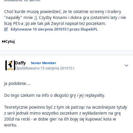
Choć kurde muszę powiedzieć, że te ostatnie screeny i trailery
"napaliły" mnie ;]. Czyżby Konami i dobra gra (ostatnimi laty i nie
liczę PES-a ;p) ale tak jak Zwyrol napisał też poczekam.
Edytowane
15 sierpnia 2010
15 l
przez SłupekPL
Cytuj
Author stats
Daffy
Senior Member
Opublikowano
15 sierpnia 2010
15 l
ja podobnie....
Do tego czekam na info o długości gry i jej replayality.
Teoretycznie powinno być z tym ok patrząc na wcześniejsze tytuły
z serii jednak mimo wszystko zaczekam z wykładaniem na grę
200zł na recki - w dobie gier na 6h boję się kupować kota w
worku.