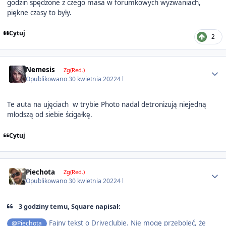
godzin spędzone z czego masa w forumkowych wyzwaniach,
piękne czasy to były.
Cytuj
2
Author stats
Nemesis
Zg(Red.)
Opublikowano
30 kwietnia 2022
4 l
Te auta na ujęciach w trybie Photo nadal detronizują niejedną
młodszą od siebie ścigałkę.
Cytuj
Author stats
Piechota
Zg(Red.)
Opublikowano
30 kwietnia 2022
4 l
3 godziny temu, Square napisał:
Fajny tekst o Driveclubie. Nie mogę przeboleć, że
@Piechota