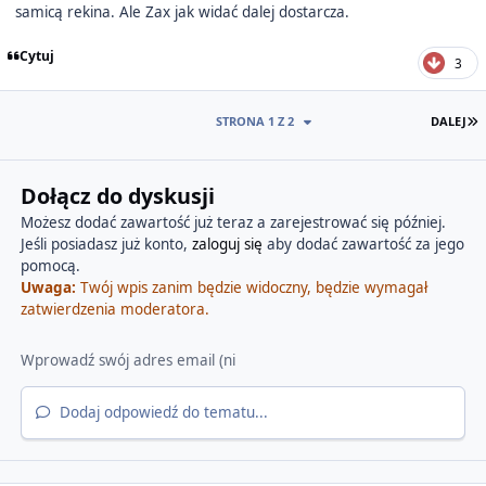
samicą rekina. Ale Zax jak widać dalej dostarcza.
Cytuj
3
O
STRONA 1 Z 2
DALEJ
Dołącz do dyskusji
Możesz dodać zawartość już teraz a zarejestrować się później.
Jeśli posiadasz już konto,
zaloguj się
aby dodać zawartość za jego
pomocą.
Uwaga:
Twój wpis zanim będzie widoczny, będzie wymagał
zatwierdzenia moderatora.
Dodaj odpowiedź do tematu...