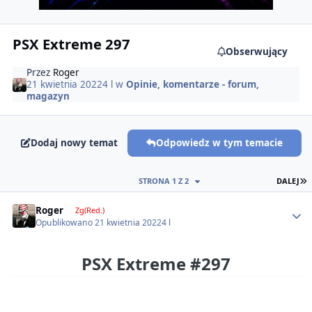
PSX Extreme 297
Obserwujący
Przez
Roger
21 kwietnia 2022
4 l
w
Opinie, komentarze - forum,
magazyn
Dodaj nowy temat
Odpowiedz w tym temacie
O
STRONA 1 Z 2
DALEJ
Author stats
Roger
Zg(Red.)
Opublikowano
21 kwietnia 2022
4 l
PSX Extreme #297