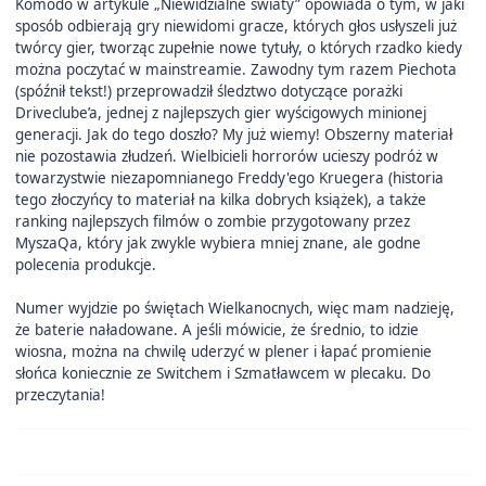
Komodo w artykule „Niewidzialne światy” opowiada o tym, w jaki
sposób odbierają gry niewidomi gracze, których głos usłyszeli już
twórcy gier, tworząc zupełnie nowe tytuły, o których rzadko kiedy
można poczytać w mainstreamie. Zawodny tym razem Piechota
(spóźnił tekst!) przeprowadził śledztwo dotyczące porażki
Driveclube’a, jednej z najlepszych gier wyścigowych minionej
generacji. Jak do tego doszło? My już wiemy! Obszerny materiał
nie pozostawia złudzeń. Wielbicieli horrorów ucieszy podróż w
towarzystwie niezapomnianego Freddy'ego Kruegera (historia
tego złoczyńcy to materiał na kilka dobrych książek), a także
ranking najlepszych filmów o zombie przygotowany przez
MyszaQa, który jak zwykle wybiera mniej znane, ale godne
polecenia produkcje.
Numer wyjdzie po świętach Wielkanocnych, więc mam nadzieję,
że baterie naładowane. A jeśli mówicie, że średnio, to idzie
wiosna, można na chwilę uderzyć w plener i łapać promienie
słońca koniecznie ze Switchem i Szmatławcem w plecaku. Do
przeczytania!