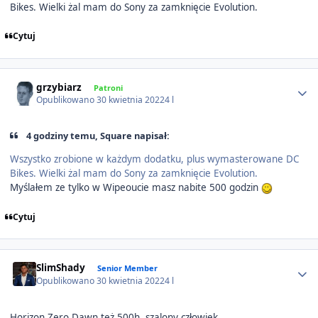
Bikes. Wielki żal mam do Sony za zamknięcie Evolution.
Cytuj
Author stats
grzybiarz
Patroni
Opublikowano
30 kwietnia 2022
4 l
4 godziny temu, Square napisał:
Wszystko zrobione w każdym dodatku, plus wymasterowane DC
Bikes. Wielki żal mam do Sony za zamknięcie Evolution.
Myślałem ze tylko w Wipeoucie masz nabite 500 godzin
Cytuj
Author stats
SlimShady
Senior Member
Opublikowano
30 kwietnia 2022
4 l
Horizon Zero Dawn też 500h, szalony człowiek.