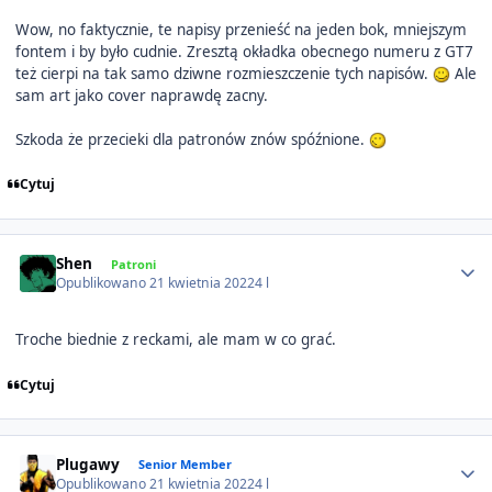
Wow, no faktycznie, te napisy przenieść na jeden bok, mniejszym
fontem i by było cudnie. Zresztą okładka obecnego numeru z GT7
też cierpi na tak samo dziwne rozmieszczenie tych napisów.
Ale
sam art jako cover naprawdę zacny.
Szkoda że przecieki dla patronów znów spóźnione.
Cytuj
Author stats
Shen
Patroni
Opublikowano
21 kwietnia 2022
4 l
Troche biednie z reckami, ale mam w co grać.
Cytuj
Author stats
Plugawy
Senior Member
Opublikowano
21 kwietnia 2022
4 l