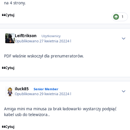
na 4 strony.
Cytuj
1
Author stats
LeifErikson
Użytkownicy
Opublikowano
27 kwietnia 2022
4 l
PDF właśnie wskoczył dla prenumeratorów.
Cytuj
Author stats
iluck85
Senior Member
Opublikowano
29 kwietnia 2022
4 l
Amiga mini ma minusa za brak ładowarki- wystarczy podpiąć
kabel usb do telewizora..
Cytuj