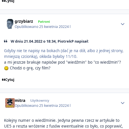
Cytuj
Author stats
grzybiarz
Patroni
Opublikowano
25 kwietnia 2022
4 l
W dniu 21.04.2022 o 18:34, PiotrekP napisał:
Gdyby nie te napisy na bokach (dać je na dół, albo z jednej strony,
mniejszą czcionką), okłada byłaby 11/10.
a mi jeszcze brakuje napisów pod "wiedźmin" bo "co wiedźmin"?
Chodzi o grę, czy film?
Cytuj
Author stats
mitra
Użytkownicy
Opublikowano
25 kwietnia 2022
4 l
Kolejny numer o wiedźminie. Jedyna pewna rzecz w artykule to
UE5 a reszta wróżenie z fusów ewentualnie co było, co poprawić,