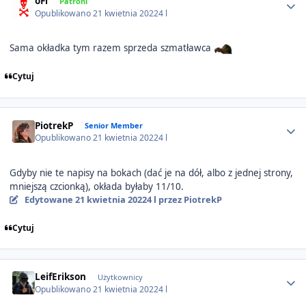
oFi
Patroni
Opublikowano
21 kwietnia 2022
4 l
Sama okładka tym razem sprzeda szmatławca
Cytuj
Author stats
PiotrekP
Senior Member
Opublikowano
21 kwietnia 2022
4 l
Gdyby nie te napisy na bokach (dać je na dół, albo z jednej strony,
mniejszą czcionką), okłada byłaby 11/10.
Edytowane
21 kwietnia 2022
4 l
przez PiotrekP
Cytuj
Author stats
LeifErikson
Użytkownicy
Opublikowano
21 kwietnia 2022
4 l