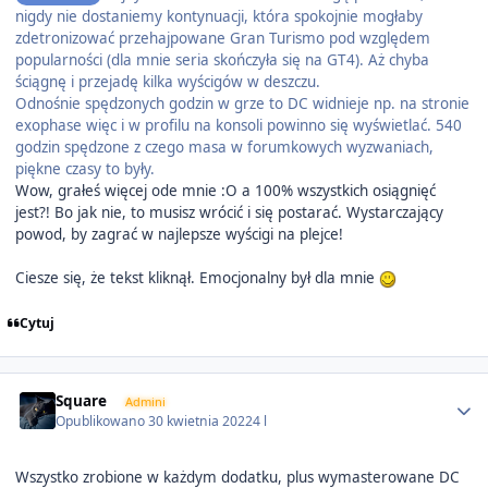
nigdy nie dostaniemy kontynuacji, która spokojnie mogłaby
zdetronizować przehajpowane Gran Turismo pod względem
popularności (dla mnie seria skończyła się na GT4). Aż chyba
ściągnę i przejadę kilka wyścigów
w deszczu.
Odnośnie spędzonych godzin w grze to DC widnieje np. na stronie
exophase więc i w profilu na konsoli powinno się wyświetlać. 540
godzin spędzone z czego masa w forumkowych wyzwaniach,
piękne czasy to były.
Wow, grałeś więcej ode mnie
:O a 100% wszystkich osiągnięć
jest?! Bo jak nie, to musisz wrócić i się postarać. Wystarczający
powod, by zagrać w najlepsze wyścigi na plejce!
Ciesze się, że tekst kliknął. Emocjonalny był dla mnie
Cytuj
Author stats
Square
Admini
Opublikowano
30 kwietnia 2022
4 l
Wszystko zrobione w każdym dodatku, plus wymasterowane DC