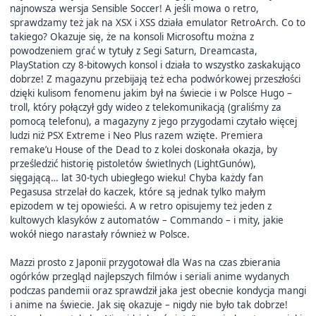
najnowsza wersja Sensible Soccer! A jeśli mowa o retro,
sprawdzamy też jak na XSX i XSS działa emulator RetroArch. Co to
takiego? Okazuje się, że na konsoli Microsoftu można z
powodzeniem grać w tytuły z Segi Saturn, Dreamcasta,
PlayStation czy 8-bitowych konsol i działa to wszystko zaskakująco
dobrze! Z magazynu przebijają też echa podwórkowej przeszłości
dzięki kulisom fenomenu jakim był na świecie i w Polsce Hugo –
troll, który połączył gdy wideo z telekomunikacją (graliśmy za
pomocą telefonu), a magazyny z jego przygodami czytało więcej
ludzi niż PSX Extreme i Neo Plus razem wzięte. Premiera
remake’u House of the Dead to z kolei doskonała okazja, by
prześledzić historię pistoletów świetlnych (LightGunów),
sięgającą… lat 30-tych ubiegłego wieku! Chyba każdy fan
Pegasusa strzelał do kaczek, które są jednak tylko małym
epizodem w tej opowieści. A w retro opisujemy też jeden z
kultowych klasyków z automatów – Commando – i mity, jakie
wokół niego narastały również w Polsce.
Mazzi prosto z Japonii przygotował dla Was na czas zbierania
ogórków przegląd najlepszych filmów i seriali anime wydanych
podczas pandemii oraz sprawdził jaka jest obecnie kondycja mangi
i anime na świecie. Jak się okazuje – nigdy nie było tak dobrze!