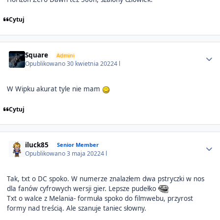
Cytuj
Author stats
Square
Admini
Opublikowano
30 kwietnia 2022
4 l
W Wipku akurat tyle nie mam
Cytuj
Author stats
iluck85
Senior Member
Opublikowano
3 maja 2022
4 l
Tak, txt o DC spoko. W numerze znalazłem dwa pstryczki w nos
dla fanów cyfrowych wersji gier. Lepsze pudełko
Txt o walce z Melania- formuła spoko do filmwebu, przyrost
formy nad treścią. Ale szanuje taniec słowny.