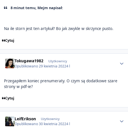
8 minut temu, Mejm napisał:
Na ile storn jest ten artykuł? Bo jak zwykle w skrzynce pusto.
Cytuj
Author stats
Tokugawa1982
Użytkownicy
Opublikowano
29 kwietnia 2022
4 l
Przegapiłem koniec prenumeraty. O czym są dodatkowe szare
strony w pdf-ie?
Cytuj
Author stats
LeifErikson
Użytkownicy
Opublikowano
30 kwietnia 2022
4 l