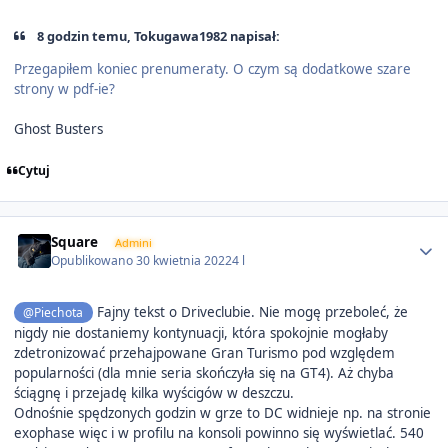
8 godzin temu, Tokugawa1982 napisał:
Przegapiłem koniec prenumeraty. O czym są dodatkowe szare
strony w pdf-ie?
Ghost Busters
Cytuj
Author stats
Square
Admini
Opublikowano
30 kwietnia 2022
4 l
Fajny tekst o Driveclubie. Nie mogę przeboleć, że
@Piechota
nigdy nie dostaniemy kontynuacji, która spokojnie mogłaby
zdetronizować przehajpowane Gran Turismo pod względem
popularności (dla mnie seria skończyła się na GT4). Aż chyba
ściągnę i przejadę kilka wyścigów
w deszczu.
Odnośnie spędzonych godzin w grze to DC widnieje np. na stronie
exophase więc i w profilu na konsoli powinno się wyświetlać. 540