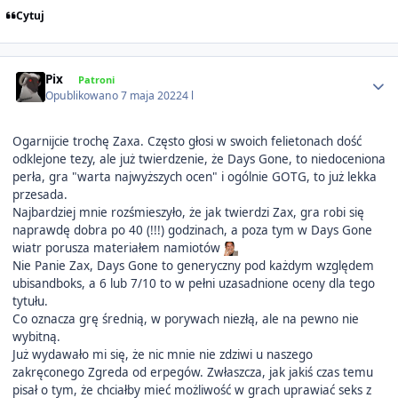
Cytuj
Author stats
Pix
Patroni
Opublikowano
7 maja 2022
4 l
Ogarnijcie trochę Zaxa. Często głosi w swoich felietonach dość
odklejone tezy, ale już twierdzenie, że Days Gone, to niedoceniona
perła, gra "warta najwyższych ocen" i ogólnie GOTG, to już lekka
przesada.
Najbardziej mnie rozśmieszyło, że jak twierdzi Zax, gra robi się
naprawdę dobra po 40 (!!!) godzinach, a poza tym w Days Gone
wiatr porusza materiałem namiotów
Nie Panie Zax, Days Gone to generyczny pod każdym względem
ubisandboks, a 6 lub 7/10 to w pełni uzasadnione oceny dla tego
tytułu.
Co oznacza grę średnią, w porywach niezłą, ale na pewno nie
wybitną.
Już wydawało mi się, że nic mnie nie zdziwi u naszego
zakręconego Zgreda od erpegów. Zwłaszcza, jak jakiś czas temu
pisał o tym, że chciałby mieć możliwość w grach uprawiać seks z