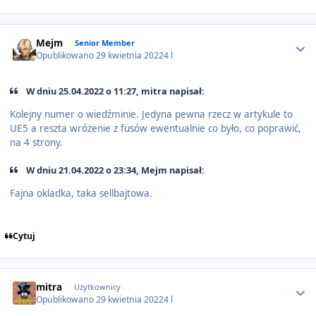
Author stats
Mejm
Senior Member
Opublikowano
29 kwietnia 2022
4 l
W dniu 25.04.2022 o 11:27, mitra napisał:
Kolejny numer o wiedźminie. Jedyna pewna rzecz w artykule to
UE5 a reszta wróżenie z fusów ewentualnie co było, co poprawić,
na 4 strony.
W dniu 21.04.2022 o 23:34, Mejm napisał:
Fajna okladka, taka sellbajtowa.
Cytuj
Author stats
mitra
Użytkownicy
Opublikowano
29 kwietnia 2022
4 l