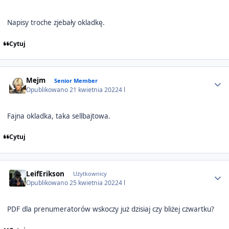
Napisy troche zjebały okladkę.
Cytuj
Author stats
Mejm
Senior Member
Opublikowano
21 kwietnia 2022
4 l
Fajna okladka, taka sellbajtowa.
Cytuj
Author stats
LeifErikson
Użytkownicy
Opublikowano
25 kwietnia 2022
4 l
PDF dla prenumeratorów wskoczy już dzisiaj czy bliżej czwartku?