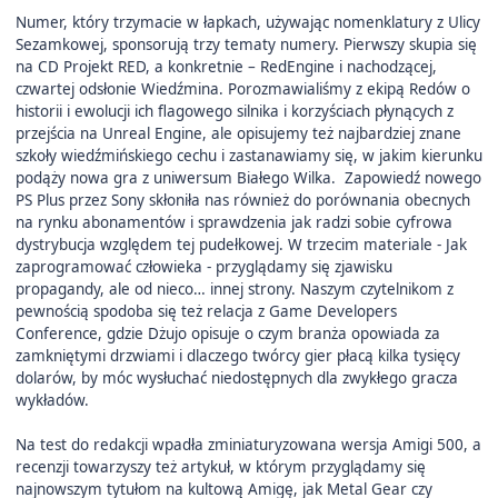
Numer, który trzymacie w łapkach, używając nomenklatury z Ulicy
Sezamkowej, sponsorują trzy tematy numery. Pierwszy skupia się
na CD Projekt RED, a konkretnie – RedEngine i nachodzącej,
czwartej odsłonie Wiedźmina. Porozmawialiśmy z ekipą Redów o
historii i ewolucji ich flagowego silnika i korzyściach płynących z
przejścia na Unreal Engine, ale opisujemy też najbardziej znane
szkoły wiedźmińskiego cechu i zastanawiamy się, w jakim kierunku
podąży nowa gra z uniwersum Białego Wilka. Zapowiedź nowego
PS Plus przez Sony skłoniła nas również do porównania obecnych
na rynku abonamentów i sprawdzenia jak radzi sobie cyfrowa
dystrybucja względem tej pudełkowej. W trzecim materiale - Jak
zaprogramować człowieka - przyglądamy się zjawisku
propagandy, ale od nieco… innej strony. Naszym czytelnikom z
pewnością spodoba się też relacja z Game Developers
Conference, gdzie Dżujo opisuje o czym branża opowiada za
zamkniętymi drzwiami i dlaczego twórcy gier płacą kilka tysięcy
dolarów, by móc wysłuchać niedostępnych dla zwykłego gracza
wykładów.
Na test do redakcji wpadła zminiaturyzowana wersja Amigi 500, a
recenzji towarzyszy też artykuł, w którym przyglądamy się
najnowszym tytułom na kultową Amigę, jak Metal Gear czy