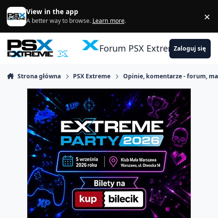
Skocz do zawartości
View in the app
×
Di
A better way to browse.
Learn more
.
Forum PSX Extreme
Zaloguj się
Strona główna
PSX Extreme
Opinie, komentarze - forum, m