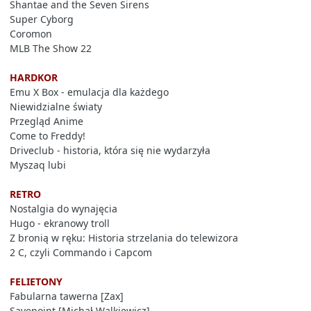
Shantae and the Seven Sirens
Super Cyborg
Coromon
MLB The Show 22
HARDKOR
Emu X Box - emulacja dla każdego
Niewidzialne światy
Przegląd Anime
Come to Freddy!
Driveclub - historia, która się nie wydarzyła
Myszaq lubi
RETRO
Nostalgia do wynajęcia
Hugo - ekranowy troll
Z bronią w ręku: Historia strzelania do telewizora
2 C, czyli Commando i Capcom
FELIETONY
Fabularna tawerna [Zax]
Savepoint [Michał Walkiewicz]