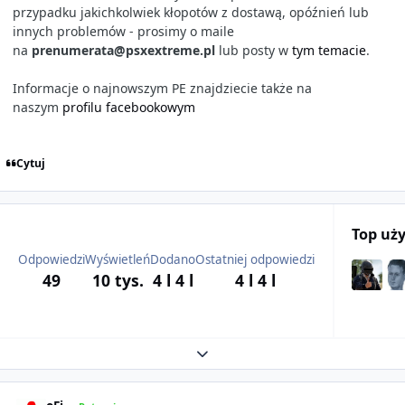
przypadku jakichkolwiek kłopotów z dostawą, opóźnień lub
innych problemów - prosimy o maile
na
prenumerata@psxextreme.pl
lub posty w
tym temacie
.
Informacje o najnowszym PE znajdziecie także na
naszym
profilu facebookowym
Cytuj
Top uż
Odpowiedzi
Wyświetleń
Dodano
Ostatniej odpowiedzi
49
10 tys.
4 l
4 l
4 l
4 l
Expand topic overview
Author stats