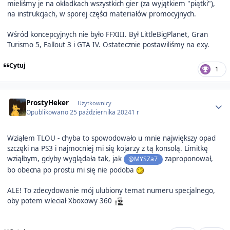
mieliśmy je na okładkach wszystkich gier (za wyjątkiem "piątki"),
na instrukcjach, w sporej części materiałów promocyjnych.
Wśród koncepcyjnych nie było FFXIII. Był LittleBigPlanet, Gran
Turismo 5, Fallout 3 i GTA IV. Ostatecznie postawiliśmy na exy.
Cytuj
1
Author stats
ProstyHeker
Użytkownicy
Opublikowano
25 października 2024
1 r
Wziąłem TLOU - chyba to spowodowało u mnie największy opad
szczęki na PS3 i najmocniej mi się kojarzy z tą konsolą. Limitkę
wziąłbym, gdyby wyglądała tak, jak
zaproponował,
@MYSZa7
bo obecna po prostu mi się nie podoba
ALE! To zdecydowanie mój ulubiony temat numeru specjalnego,
oby potem wleciał Xboxowy 360