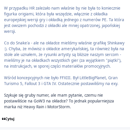
W przypadku HR zależało nam właśnie by nie była to koniecznie
figurka origiami, która była wszędzie, włącznie z okładka
europejskiej wersji gry i okładką jednego z numerów PE. Ta która
jest owszem pochodzi z okładki ale mniej opatrzonej, japońskiej
wersji.
Co do Snake'a - ale na okładce mieliśmy właśnie grafikę Shinkawy
:). Chyba, że mówisz o okładce amerykańskiej, ta również była na
stole ale uznałem, że rysunki artysty są bliższe naszym sercom -
mieliśmy je na okładkach wszystkich gier (za wyjątkiem "piątki"),
na instrukcjach, w sporej części materiałów promocyjnych.
Wśród koncepcyjnych nie było FFXIII. Był LittleBigPlanet, Gran
Turismo 5, Fallout 3 i GTA IV. Ostatecznie postawiliśmy na exy.
Szykuje się gruby numer, ale mam pytanie, czemu nie
postawiliście na GoW3 na okładce? To jednak popularniejsza
marka niż Heavy Rain i MotorStorm.
Cytuj