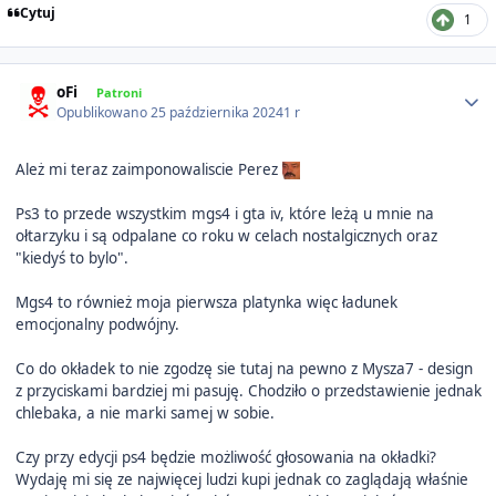
Cytuj
1
Author stats
oFi
Patroni
Opublikowano
25 października 2024
1 r
Ależ mi teraz zaimponowaliscie Perez
Ps3 to przede wszystkim mgs4 i gta iv, które leżą u mnie na
ołtarzyku i są odpalane co roku w celach nostalgicznych oraz
"kiedyś to bylo".
Mgs4 to również moja pierwsza platynka więc ładunek
emocjonalny podwójny.
Co do okładek to nie zgodzę sie tutaj na pewno z Mysza7 - design
z przyciskami bardziej mi pasuję. Chodziło o przedstawienie jednak
chlebaka, a nie marki samej w sobie.
Czy przy edycji ps4 będzie możliwość głosowania na okładki?
Wydaję mi się ze najwięcej ludzi kupi jednak co zaglądają właśnie