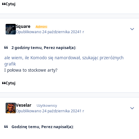
Cytuj
Author stats
Square
Admini
Opublikowano
24 października 2024
1 r
2 godziny temu, Perez napisał(a):
ale wiem, ile Komodo się namordował, szukając przeróżnych
grafik
I połowa to stockowe arty?
Cytuj
Author stats
Veselar
Użytkownicy
Opublikowano
24 października 2024
1 r
Godzinę temu, Perez napisał(a):