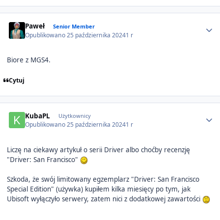
Author stats
Paweł
Senior Member
Opublikowano
25 października 2024
1 r
Biore z MGS4.
Cytuj
Author stats
KubaPL
Użytkownicy
Opublikowano
25 października 2024
1 r
Liczę na ciekawy artykuł o serii Driver albo choćby recenzję
"Driver: San Francisco"
Szkoda, że swój limitowany egzemplarz "Driver: San Francisco
Special Edition" (używka) kupiłem kilka miesięcy po tym, jak
Ubisoft wyłączyło serwery, zatem nici z dodatkowej zawartości