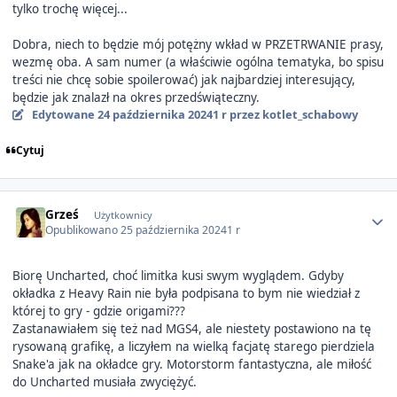
tylko trochę więcej...
Dobra, niech to będzie mój potężny wkład w PRZETRWANIE prasy,
wezmę oba. A sam numer (a właściwie ogólna tematyka, bo spisu
treści nie chcę sobie spoilerować) jak najbardziej interesujący,
będzie jak znalazł na okres przedświąteczny.
Edytowane
24 października 2024
1 r
przez kotlet_schabowy
Cytuj
Author stats
Grześ
Użytkownicy
Opublikowano
25 października 2024
1 r
Biorę Uncharted, choć limitka kusi swym wyglądem. Gdyby
okładka z Heavy Rain nie była podpisana to bym nie wiedział z
której to gry - gdzie origami???
Zastanawiałem się też nad MGS4, ale niestety postawiono na tę
rysowaną grafikę, a liczyłem na wielką facjatę starego pierdziela
Snake'a jak na okładce gry. Motorstorm fantastyczna, ale miłość
do Uncharted musiała zwyciężyć.