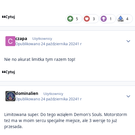
Cytuj
5
3
1
4
Author stats
czapa
Użytkownicy
Opublikowano
24 października 2024
1 r
Nie no akurat limitka tym razem top!
Cytuj
Author stats
dominalien
Użytkownicy
Opublikowano
24 października 2024
1 r
Limitowana super. Do tego wziąłem Demon's Souls. Motorstorm
też ma w moim sercu specjalne miejsce, ale 3 wersje to już
przesada.