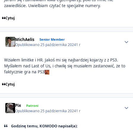
zawiedliście. Uwielbiam czytać te specjalne numery.
Cytuj
Author stats
MichAelis
Senior Member
Opublikowano
25 października 2024
1 r
Wziałem limitke i HR. Jakoś mi się najbardziej kojarzy z z PS3.
Myślałem nad Last of Us, i chwilę się musiałem zastanowić, że to
faktycznie gra na PS3
Cytuj
Author stats
Pix
Patroni
Opublikowano
25 października 2024
1 r
Godzinę temu, KOMODO napisał(a):