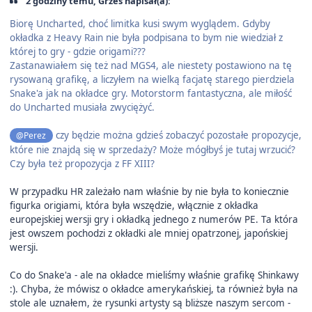
2 godziny temu, Grześ napisał(a):
Biorę Uncharted, choć limitka kusi swym wyglądem. Gdyby
okładka z Heavy Rain nie była podpisana to bym nie wiedział z
której to gry - gdzie origami???
Zastanawiałem się też nad MGS4, ale niestety postawiono na tę
rysowaną grafikę, a liczyłem na wielką facjatę starego pierdziela
Snake'a jak na okładce gry. Motorstorm fantastyczna, ale miłość
do Uncharted musiała zwyciężyć.
czy będzie można gdzieś zobaczyć pozostałe propozycje,
@Perez
które nie znajdą się w sprzedaży? Może mógłbyś je tutaj wrzucić?
Czy była też propozycja z FF XIII?
W przypadku HR zależało nam właśnie by nie była to koniecznie
figurka origiami, która była wszędzie, włącznie z okładka
europejskiej wersji gry i okładką jednego z numerów PE. Ta która
jest owszem pochodzi z okładki ale mniej opatrzonej, japońskiej
wersji.
Co do Snake'a - ale na okładce mieliśmy właśnie grafikę Shinkawy
:). Chyba, że mówisz o okładce amerykańskiej, ta również była na
stole ale uznałem, że rysunki artysty są bliższe naszym sercom -