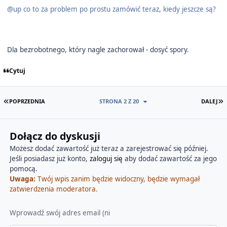
@up co to za problem po prostu zamówić teraz, kiedy jeszcze są?
Dla bezrobotnego, który nagle zachorował - dosyć spory.
Cytuj
PIERWSZA STRONA
O
POPRZEDNIA
STRONA 2 Z 20
DALEJ
Dołącz do dyskusji
Możesz dodać zawartość już teraz a zarejestrować się później.
Jeśli posiadasz już konto,
zaloguj się
aby dodać zawartość za jego
pomocą.
Uwaga:
Twój wpis zanim będzie widoczny, będzie wymagał
zatwierdzenia moderatora.