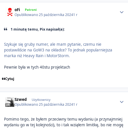
Author stats
oFi
Patroni
Opublikowano
25 października 2024
1 r
1 minutę temu, Pix napisał(a):
Szykuje się gruby numer, ale mam pytanie, czemu nie
postawiliście na GoW3 na okładce? To jednak popularniejsza
marka niż Heavy Rain i MotorStorm.
Pewnie była w tych 40stu projektach
Cytuj
Author stats
Szwed
Użytkownicy
Opublikowano
25 października 2024
1 r
Pomimo tego, że byłem przeciwny temu wydaniu (a przynajmniej
wydaniu go w tej kolejności), to i tak wziąłem limitkę, bo nie mogę