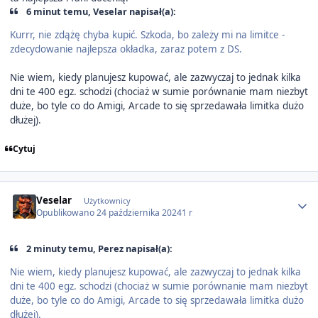
6 minut temu, Veselar napisał(a):
Kurrr, nie zdążę chyba kupić. Szkoda, bo zależy mi na limitce -
zdecydowanie najlepsza okładka, zaraz potem z DS.
Nie wiem, kiedy planujesz kupować, ale zazwyczaj to jednak kilka
dni te 400 egz. schodzi (chociaż w sumie porównanie mam niezbyt
duże, bo tyle co do Amigi, Arcade to się sprzedawała limitka dużo
dłużej).
Cytuj
Author stats
Veselar
Użytkownicy
Opublikowano
24 października 2024
1 r
2 minuty temu, Perez napisał(a):
Nie wiem, kiedy planujesz kupować, ale zazwyczaj to jednak kilka
dni te 400 egz. schodzi (chociaż w sumie porównanie mam niezbyt
duże, bo tyle co do Amigi, Arcade to się sprzedawała limitka dużo
dłużej).