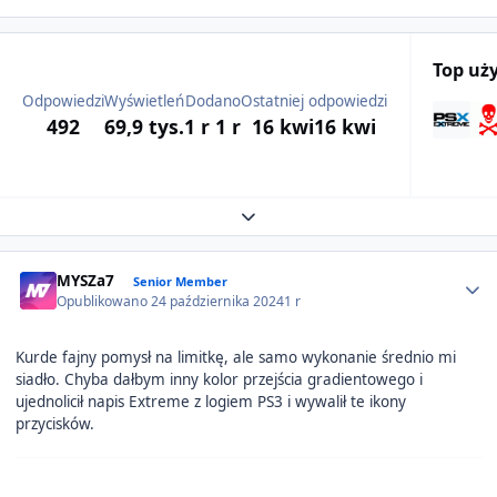
Top uż
Odpowiedzi
Wyświetleń
Dodano
Ostatniej odpowiedzi
492
69,9 tys.
1 r
1 r
16 kwi
16 kwi
Expand topic overview
Author stats
MYSZa7
Senior Member
Opublikowano
24 października 2024
1 r
Kurde fajny pomysł na limitkę, ale samo wykonanie średnio mi
siadło. Chyba dałbym inny kolor przejścia gradientowego i
ujednolicił napis Extreme z logiem PS3 i wywalił te ikony
przycisków.