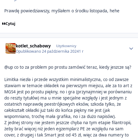
Prawdę powiedziawszy, myślałem o środku listopada, hehe
Cytuj
Author stats
kotlet_schabowy
Użytkownicy
Opublikowano
24 października 2024
1 r
@up co to za problem po prostu zamówić teraz, kiedy jeszcze są?
Limitka niezła i przede wszystkim minimalistyczna, co od zawsze
stawiam w temacie okładek na pierwszym miejscu, ale za to art z
MGS4 jest po prostu piękny, no i gra (przynajmniej w porównaniu
do reszty tytułów) ma u mnie specjalne względy i jest jednym z
ostatnich naprawdę peestrójkowych eksów, szkoda tylko, że
całokształt okładki już taki do końca piękny nie jest (jak
wspomniano, trochę mała grafika, no i za dużo napisów).
Z jednej strony nie jestem jeszcze chyba na tym etapie filantropii,
żeby brać więcej niż jeden egzemplarz PE ze względu na sam
cover, z drugiej i tak Smart jest od 45 zł, więc za dwa numery to