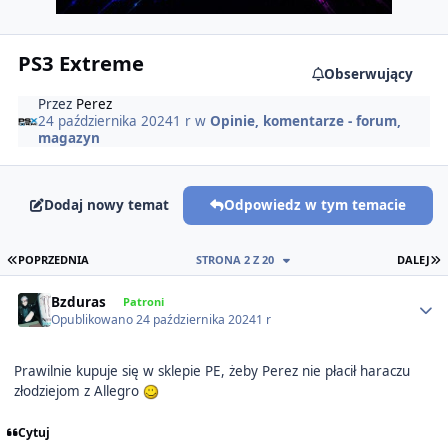
PS3 Extreme
Obserwujący
Przez
Perez
24 października 2024
1 r
w
Opinie, komentarze - forum,
magazyn
Dodaj nowy temat
Odpowiedz w tym temacie
PIERWSZA STRONA
O
POPRZEDNIA
STRONA 2 Z 20
DALEJ
Author stats
Bzduras
Patroni
Opublikowano
24 października 2024
1 r
Prawilnie kupuje się w sklepie PE, żeby Perez nie płacił haraczu
złodziejom z Allegro
Cytuj