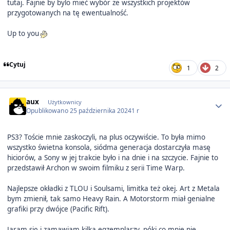
tutaj. Fajnie by bylo mieć wybór ze wszystkich projektów
przygotowanych na tę ewentualność.
Up to you
Cytuj
1
2
Author stats
aux
Użytkownicy
Opublikowano
25 października 2024
1 r
PS3? Toście mnie zaskoczyli, na plus oczywiście. To była mimo
wszystko świetna konsola, siódma generacja dostarczyła masę
hiciorów, a Sony w jej trakcie było i na dnie i na szczycie. Fajnie to
przedstawił Archon w swoim filmiku z serii Time Warp.
Najlepsze okładki z TLOU i Soulsami, limitka też okej. Art z Metala
bym zmienił, tak samo Heavy Rain. A Motorstorm miał genialne
grafiki przy dwójce (Pacific Rift).
Jaram się i zamawiam kilka egzemplarzy, póki co mnie nie