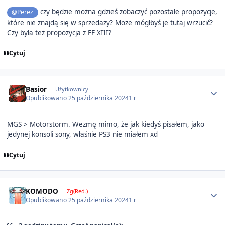
czy będzie można gdzieś zobaczyć pozostałe propozycje,
@Perez
które nie znajdą się w sprzedaży? Może mógłbyś je tutaj wrzucić?
Czy była też propozycja z FF XIII?
Cytuj
Author stats
Basior
Użytkownicy
Opublikowano
25 października 2024
1 r
MGS > Motorstorm. Wezmę mimo, że jak kiedyś pisałem, jako
jedynej konsoli sony, właśnie PS3 nie miałem xd
Cytuj
Author stats
KOMODO
Zg(Red.)
Opublikowano
25 października 2024
1 r