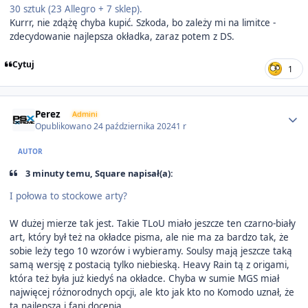
30 sztuk (23 Allegro + 7 sklep).
Kurrr, nie zdążę chyba kupić. Szkoda, bo zależy mi na limitce -
zdecydowanie najlepsza okładka, zaraz potem z DS.
Cytuj
1
Author stats
Perez
Admini
Opublikowano
24 października 2024
1 r
AUTOR
3 minuty temu, Square napisał(a):
I połowa to stockowe arty?
W dużej mierze tak jest. Takie TLoU miało jeszcze ten czarno-biały
art, który był też na okładce pisma, ale nie ma za bardzo tak, że
sobie leży tego 10 wzorów i wybieramy. Soulsy mają jeszcze taką
samą wersję z postacią tylko niebieską. Heavy Rain tą z origami,
która też była już kiedyś na okładce. Chyba w sumie MGS miał
najwięcej różnorodnych opcji, ale kto jak kto no Komodo uznał, że
ta najlepsza i fani docenią.