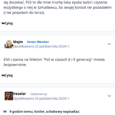
się doczekać. PS3 to dla mnie trochę taka epoka baśni i czytania
wszystkiego o niej w Szmatławcu, bo swojej konsoli nie posiadałem
(i nie posiadam do teraz).
Cytuj
Author stats
Mejm
Senior Member
Opublikowano
25 października 2024
1 r
Ehh i szansa na felieton "Ps3 w czasach 8 i 9 generacji" minela
bezpowrotnie.
Cytuj
Author stats
Veselar
Użytkownicy
Opublikowano
25 października 2024
1 r
9 godzin temu, kotlet_schabowy napisał(a):