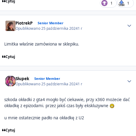
Cytuj
1
1
Author stats
PiotrekP
Senior Member
Opublikowano
25 października 2024
1 r
Limitka właśnie zamówiona w sklepiku.
Cytuj
Author stats
Słupek
Senior Member
Opublikowano
25 października 2024
1 r
szkoda okładki z gta4 mogło być ciekawie, przy x360 możecie dać
okładkę z epizodami. przez jakiś czas były ekskluzywne
u mnie ostatecznie padło na okładkę z U2
Cytuj