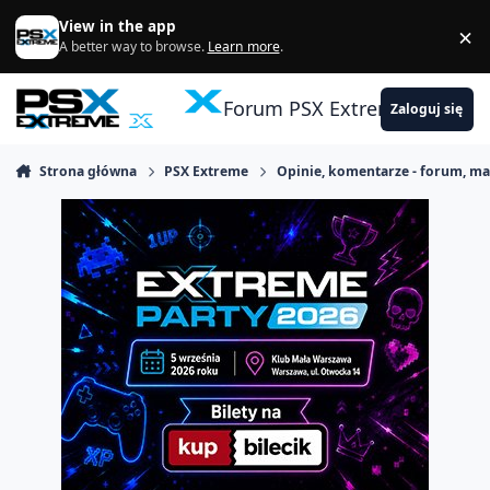
Skocz do zawartości
View in the app
×
Di
A better way to browse.
Learn more
.
Forum PSX Extreme
Zaloguj się
Strona główna
PSX Extreme
Opinie, komentarze - forum, m