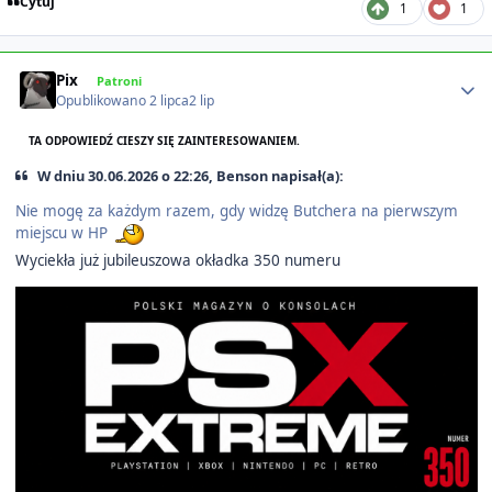
Cytuj
1
1
Author stats
Pix
Patroni
Opublikowano
2 lipca
2 lip
TA ODPOWIEDŹ CIESZY SIĘ ZAINTERESOWANIEM.
W dniu 30.06.2026 o 22:26, Benson napisał(a):
Nie mogę za każdym razem, gdy widzę Butchera na pierwszym
miejscu w HP
Wyciekła już jubileuszowa okładka 350 numeru