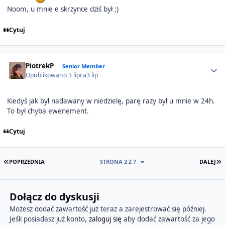
Noom, u mnie e skrzynce dziś był ;)
Cytuj
Author stats
PiotrekP
Senior Member
Opublikowano
3 lipca
3 lip
Kiedyś jak był nadawany w niedzielę, parę razy był u mnie w 24h.
To był chyba ewenement.
Cytuj
PIERWSZA STRONA
O
POPRZEDNIA
STRONA 2 Z 7
DALEJ
Dołącz do dyskusji
Możesz dodać zawartość już teraz a zarejestrować się później.
Jeśli posiadasz już konto,
zaloguj się
aby dodać zawartość za jego