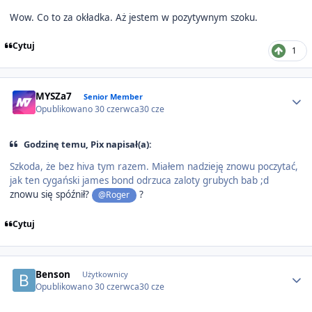
Wow. Co to za okładka. Aż jestem w pozytywnym szoku.
Cytuj
1
Author stats
MYSZa7
Senior Member
Opublikowano
30 czerwca
30 cze
Godzinę temu, Pix napisał(a):
Szkoda, że bez hiva tym razem. Miałem nadzieję znowu poczytać,
jak ten cygański james bond odrzuca zaloty grubych bab ;d
znowu się spóźnił?
?
@Roger
Cytuj
Author stats
Benson
Użytkownicy
Opublikowano
30 czerwca
30 cze