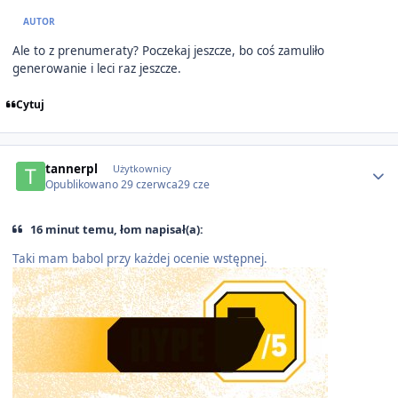
AUTOR
Ale to z prenumeraty? Poczekaj jeszcze, bo coś zamuliło
generowanie i leci raz jeszcze.
Cytuj
Author stats
tannerpl
Użytkownicy
Opublikowano
29 czerwca
29 cze
16 minut temu, łom napisał(a):
Taki mam babol przy każdej ocenie wstępnej.