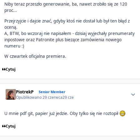
Niby teraz przeszło generowanie, ba, nawet zrobiło się ze 120
proc...
Przejrzyjcie i dajcie znać, gdyby ktoś nie dostał lub był ten błąd z
oceną.
A, BTW, bo wczoraj nie napisałem - dzisiaj wyjechały prenumeraty
inpostowe oraz Patronite plus biezące zamówienia nowego
numeru :)
W czwartek oficjalna premiera.
Cytuj
Author stats
PiotrekP
Senior Member
Opublikowano
29 czerwca
29 cze
U mnie pdf git, papier już jedzie. Oby tylko się nie roztopił
Cytuj