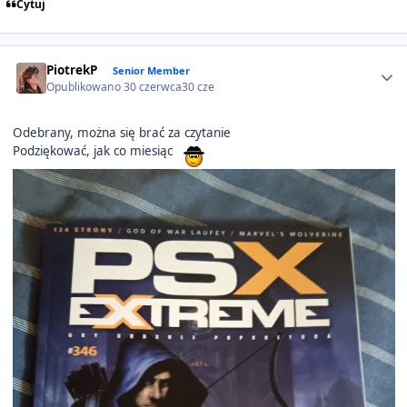
Cytuj
Author stats
PiotrekP
Senior Member
Opublikowano
30 czerwca
30 cze
Odebrany, można się brać za czytanie
Podziękować, jak co miesiąc