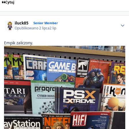
Cytuj
Author stats
iluck85
Senior Member
Opublikowano
2 lipca
2 lip
Empik zaliczony.