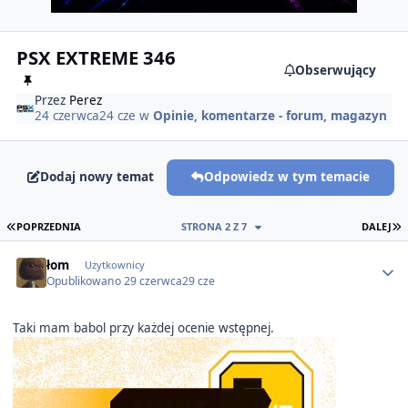
PSX EXTREME 346
Obserwujący
Przez
Perez
24 czerwca
24 cze
w
Opinie, komentarze - forum, magazyn
Dodaj nowy temat
Odpowiedz w tym temacie
PIERWSZA STRONA
O
POPRZEDNIA
STRONA 2 Z 7
DALEJ
Author stats
łom
Użytkownicy
Opublikowano
29 czerwca
29 cze
Taki mam babol przy każdej ocenie wstępnej.