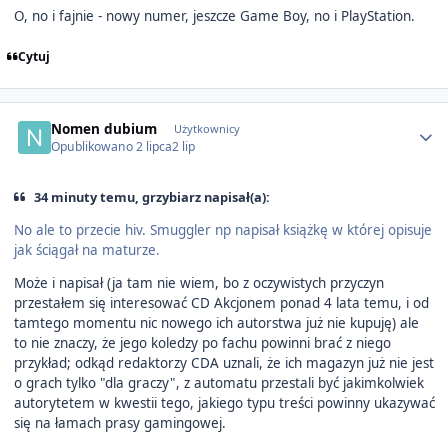
O, no i fajnie - nowy numer, jeszcze Game Boy, no i PlayStation.
Cytuj
Author stats
Nomen dubium
Użytkownicy
Opublikowano
2 lipca
2 lip
34 minuty temu, grzybiarz napisał(a):
No ale to przecie hiv. Smuggler np napisał książkę w której opisuje
jak ściągał na maturze.
Może i napisał (ja tam nie wiem, bo z oczywistych przyczyn
przestałem się interesować CD Akcjonem ponad 4 lata temu, i od
tamtego momentu nic nowego ich autorstwa już nie kupuję) ale
to nie znaczy, że jego koledzy po fachu powinni brać z niego
przykład; odkąd redaktorzy CDA uznali, że ich magazyn już nie jest
o grach tylko "dla graczy", z automatu przestali być jakimkolwiek
autorytetem w kwestii tego, jakiego typu treści powinny ukazywać
się na łamach prasy gamingowej.