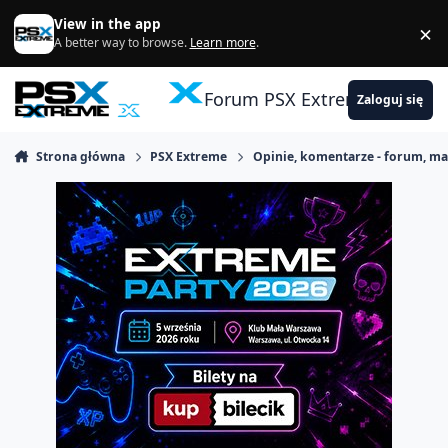
Skocz do zawartości
View in the app
×
Di
A better way to browse.
Learn more
.
Forum PSX Extreme
Zaloguj się
Strona główna
PSX Extreme
Opinie, komentarze - forum, m