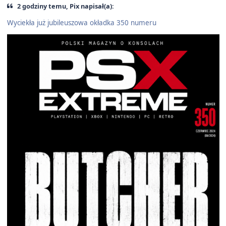
2 godziny temu, Pix napisał(a):
Wyciekła już jubileuszowa okładka 350 numeru