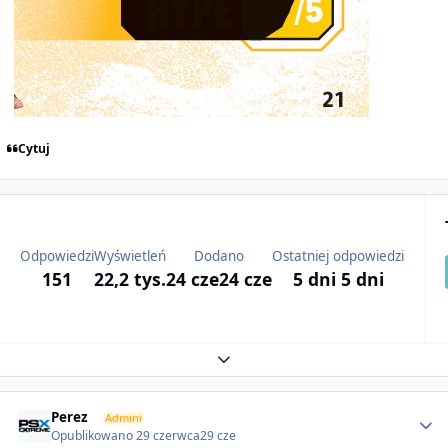
Cytuj
Odpowiedzi
Wyświetleń
Dodano
Ostatniej odpowiedzi
151
22,2 tys.
24 cze
24 cze
5 dni
5 dni
Expand topic overview
Author stats
Perez
Admini
Opublikowano
29 czerwca
29 cze