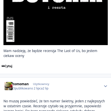
Mam nadzieję, że będzie recenzja The Last of Us, bo jestem
ciekaw oceny
Cytuj
Author stats
tomoman
Użytkownicy
Opublikowano
2 lipca
2 lip
No muszę powiedzieć, że ten numer świetny, jeden z najlepszych
w ostatnim czasie. Recenzje czytało się przyjemnie, zapowiedzi