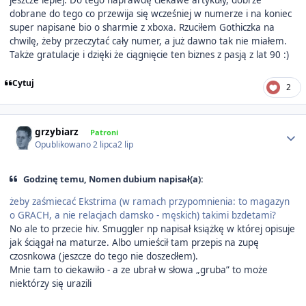
jeszcze lepiej. Do tego naprawdę ciekawe artykuły, dobrze
dobrane do tego co przewija się wcześniej w numerze i na koniec
super napisane bio o sharmie z xboxa. Rzuciłem Gothiczka na
chwilę, żeby przeczytać cały numer, a już dawno tak nie miałem.
Także gratulacje i dzięki że ciągnięcie ten biznes z pasją z lat 90 :)
Cytuj
2
Author stats
grzybiarz
Patroni
Opublikowano
2 lipca
2 lip
Godzinę temu, Nomen dubium napisał(a):
żeby zaśmiecać Ekstrima (w ramach przypomnienia: to magazyn
o GRACH, a nie relacjach damsko - męskich) takimi bzdetami?
No ale to przecie hiv. Smuggler np napisał książkę w której opisuje
jak ściągał na maturze. Albo umieścił tam przepis na zupę
czosnkowa (jeszcze do tego nie doszedłem).
Mnie tam to ciekawiło - a ze ubrał w słowa „gruba” to może
niektórzy się urazili