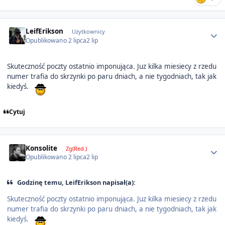
Author stats
LeifErikson
Użytkownicy
Opublikowano
2 lipca
2 lip
Skuteczność poczty ostatnio imponująca. Juz kilka miesiecy z rzedu
numer trafia do skrzynki po paru dniach, a nie tygodniach, tak jak
kiedyś.
Cytuj
Author stats
Konsolite
Zg(Red.)
Opublikowano
2 lipca
2 lip
Godzinę temu, LeifErikson napisał(a):
Skuteczność poczty ostatnio imponująca. Juz kilka miesiecy z rzedu
numer trafia do skrzynki po paru dniach, a nie tygodniach, tak jak
kiedyś.