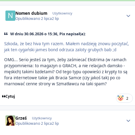
Author stats
Nomen dubium
Użytkownicy
Opublikowano
2 lipca
2 lip
W dniu 30.06.2026 o 15:36, Pix napisał(a):
Szkoda, że bez hiva tym razem. Miałem nadzieję znowu poczytać,
jak ten cygański james bond odrzuca zaloty grubych bab ;d
OMG... Serio jesteś za tym, żeby zaśmiecać Ekstrima (w ramach
przypomnienia: to magazyn o GRACH, a nie relacjach damsko -
męskich) takimi bzdetami? Od tego typu opowieści z krypty to są
fora internetowe takie jak Bracia Samce (czy jakoś tak) po co
marnować cenne strony w Szmatławcu na taki spam?
Cytuj
2
Author stats
Grześ
Użytkownicy
Opublikowano
2 lipca
2 lip