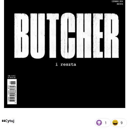
Cytuj
1
9