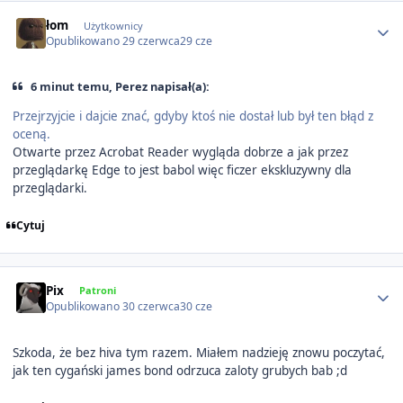
Author stats
łom
Użytkownicy
Opublikowano
29 czerwca
29 cze
6 minut temu, Perez napisał(a):
Przejrzyjcie i dajcie znać, gdyby ktoś nie dostał lub był ten błąd z
oceną.
Otwarte przez Acrobat Reader wygląda dobrze a jak przez
przeglądarkę Edge to jest babol więc ficzer ekskluzywny dla
przeglądarki.
Cytuj
Author stats
Pix
Patroni
Opublikowano
30 czerwca
30 cze
Szkoda, że bez hiva tym razem. Miałem nadzieję znowu poczytać,
jak ten cygański james bond odrzuca zaloty grubych bab ;d