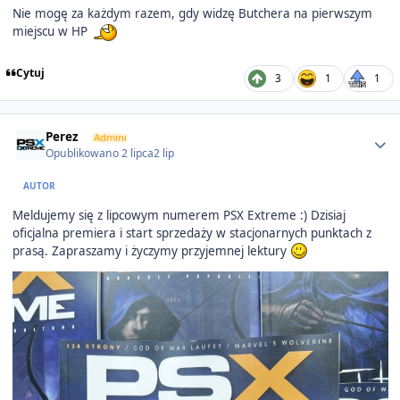
Nie mogę za każdym razem, gdy widzę Butchera na pierwszym
miejscu w HP
Cytuj
3
1
1
Author stats
Perez
Admini
Opublikowano
2 lipca
2 lip
AUTOR
Meldujemy się z lipcowym numerem PSX Extreme :) Dzisiaj
oficjalna premiera i start sprzedaży w stacjonarnych punktach z
prasą. Zapraszamy i życzymy przyjemnej lektury