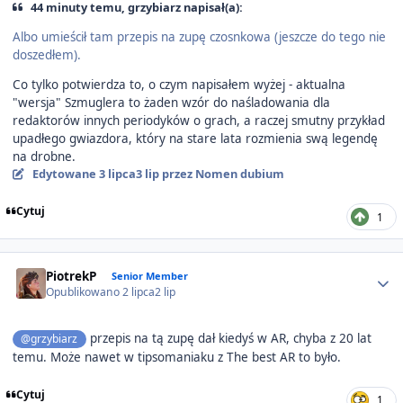
44 minuty temu, grzybiarz napisał(a):
Albo umieścił tam przepis na zupę czosnkowa (jeszcze do tego nie
doszedłem).
Co tylko potwierdza to, o czym napisałem wyżej - aktualna
"wersja" Szmuglera to żaden wzór do naśladowania dla
redaktorów innych periodyków o grach, a raczej smutny przykład
upadłego gwiazdora, który na stare lata rozmienia swą legendę
na drobne.
Edytowane
3 lipca
3 lip
przez Nomen dubium
Cytuj
1
Author stats
PiotrekP
Senior Member
Opublikowano
2 lipca
2 lip
przepis na tą zupę dał kiedyś w AR, chyba z 20 lat
@grzybiarz
temu. Może nawet w tipsomaniaku z The best AR to było.
Cytuj
1