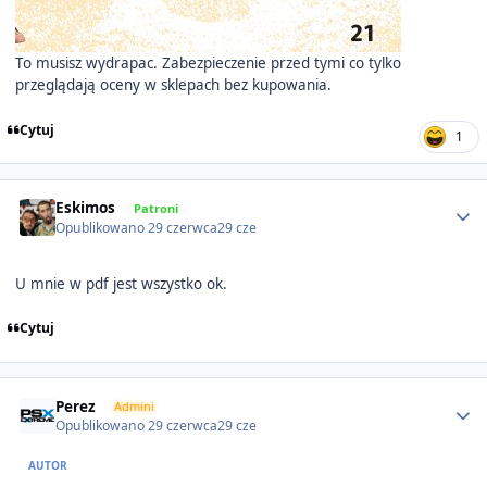
To musisz wydrapac. Zabezpieczenie przed tymi co tylko
przeglądają oceny w sklepach bez kupowania.
Cytuj
1
Author stats
Eskimos
Patroni
Opublikowano
29 czerwca
29 cze
U mnie w pdf jest wszystko ok.
Cytuj
Author stats
Perez
Admini
Opublikowano
29 czerwca
29 cze
AUTOR