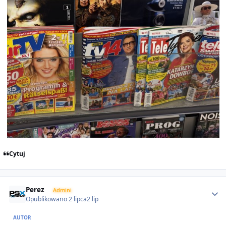
Cytuj
Author stats
Perez
Admini
Opublikowano
2 lipca
2 lip
AUTOR