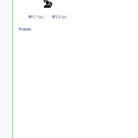
5,7 tys.
3,9 tys.
odpowiedzi
Reputacja
Prezes