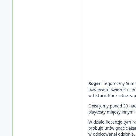
Roger:
Tegoroczny Summe
powiewem świeżości i ene
w historii. Konkretne z
Opisujemy ponad 30 nadc
playtesty między innym
W dziale Recenzje tym r
próbuje udźwignąć ciężar
w odpicowanej odsłonie.