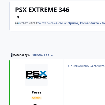
PSX EXTREME 346
Przez
Perez
24 czerwca
24 cze
w
Opinie, komentarze - 
OSTATNIA STRONA
1
2
3
4
5
6
DALEJ
STRONA 1 Z 7
Opublikowano
24 czerwca
Perez
Admini