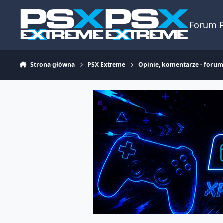
Skocz do zawartości
Forum 
Strona główna
PSX Extreme
Opinie, komentarze - foru