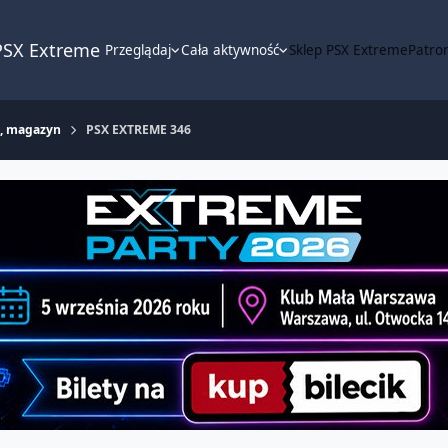
PSX Extreme
Przeglądaj
Cała aktywność
Sklep PSX Extreme
Patron
m, magazyn
PSX EXTREME 346