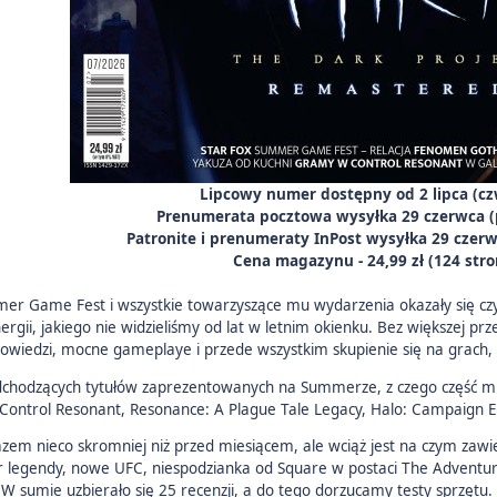
Lipcowy numer dostępny od
2 lipca
(cz
Prenumerata pocztowa wysyłka
29 czerwca
(
Patronite i prenumeraty InPost wysyłka
29 czer
Cena magazynu - 24,99 zł (
124 str
r Game Fest i wszystkie towarzyszące mu wydarzenia okazały się c
rgii, jakiego nie widzieliśmy od lat w letnim okienku. Bez większej pr
apowiedzi, mocne gameplaye i przede wszystkim skupienie się na grach,
hodzących tytułów zaprezentowanych na Summerze, z czego część mieli
i Control Resonant, Resonance: A Plague Tale Legacy, Halo: Campaig
azem nieco skromniej niż przed miesiącem, ale wciąż jest na czym zawi
 legendy, nowe UFC, niespodzianka od Square w postaci The Adventures
 W sumie uzbierało się 25 recenzji, a do tego dorzucamy testy spr