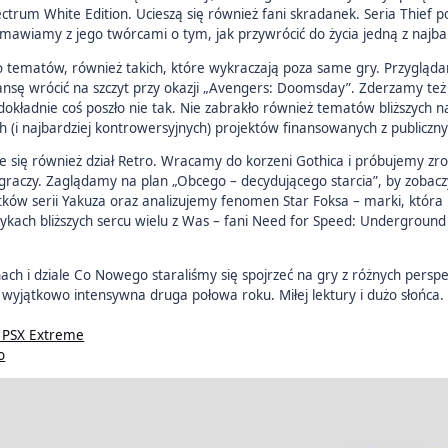
ectrum White Edition. Ucieszą się również fani skradanek. Seria Thief
mawiamy z jego twórcami o tym, jak przywrócić do życia jedną z najbard
 tematów, również takich, które wykraczają poza same gry. Przyglądam
ansę wrócić na szczyt przy okazji „Avengers: Doomsday”. Zderzamy też 
 dokładnie coś poszło nie tak. Nie zabrakło również tematów bliższyc
ch (i najbardziej kontrowersyjnych) projektów finansowanych z publiczny
 się również dział Retro. Wracamy do korzeni Gothica i próbujemy zro
 graczy. Zaglądamy na plan „Obcego – decydującego starcia”, by zobac
ków serii Yakuza oraz analizujemy fenomen Star Foksa – marki, która 
sykach bliższych sercu wielu z Was – fani Need for Speed: Underground
nach i dziale Co Nowego staraliśmy się spojrzeć na gry z różnych persp
 wyjątkowo intensywna druga połowa roku. Miłej lektury i dużo słońca.
 PSX Extreme
o