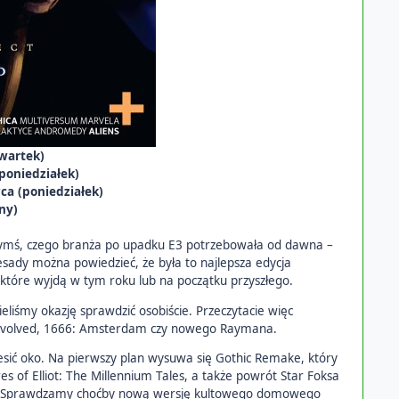
wartek)
poniedziałek)
wca
(poniedziałek)
ony
)
zymś, czego branża po upadku E3 potrzebowała od dawna –
zesady można powiedzieć, że była to najlepsza edycja
 które wyjdą w tym roku lub na początku przyszłego.
śmy okazję sprawdzić osobiście. Przeczytacie więc
n Evolved, 1666: Amsterdam czy nowego Raymana.
esić oko. Na pierwszy plan wysuwa się Gothic Remake, który
 of Elliot: The Millennium Tales, a także powrót Star Foksa
zętu. Sprawdzamy choćby nową wersję kultowego domowego