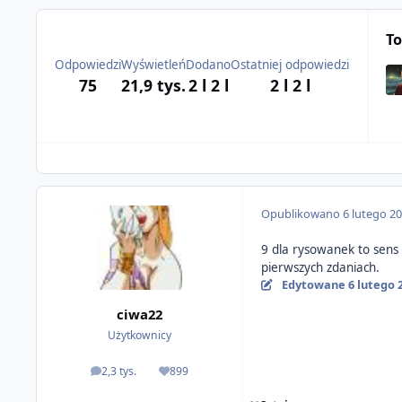
To
Odpowiedzi
Wyświetleń
Dodano
Ostatniej odpowiedzi
75
21,9 tys.
2 l
2 l
2 l
2 l
Opublikowano
6 lutego 2
9 dla rysowanek to sens 
pierwszych zdaniach.
Edytowane
6 lutego 
ciwa22
Użytkownicy
2,3 tys.
899
odpowiedzi
Reputacja