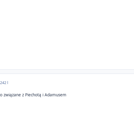
024
2 l
 co związane z Piechotą i Adamusem