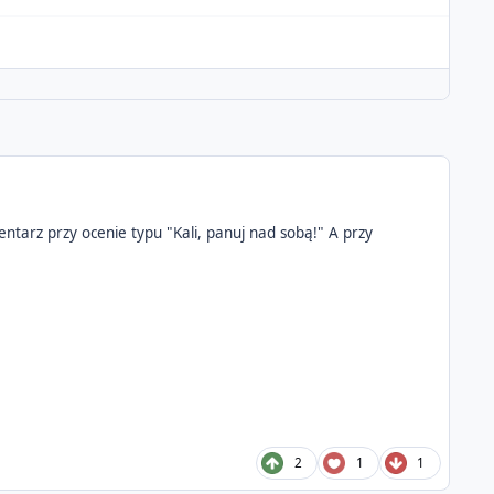
ntarz przy ocenie typu "Kali, panuj nad sobą!" A przy
2
1
1