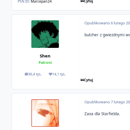
Cytuj
PSN ID:
Marcepan24
Opublikowano
6 lutego 2
butcher z gwiezdnymi wo
Shen
Patroni
36,4 tys.
14,1 tys.
odpowiedzi
Reputacja
Cytuj
Opublikowano
7 lutego 2
Zaxa dla Starfielda.