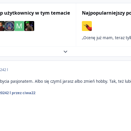
p użytkownicy w tym temacie
Najpopularniejszy p
„Ocenę już mam, teraz tyl
Expand topic overview
024
2 l
bycia pasjonatem. Albo się czymś jarasz albo zmień hobby. Tak, też lub
2024
2 l
przez ciwa22