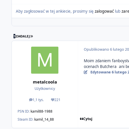
Aby zagłosować w tej ankiecie, prosimy się
zalogować
lub
zar
OSTATNIA STRONA
1
2
3
4
DALEJ
Opublikowano
6 lutego 2
Moim zdaniem fanboystwo 
ocenach Butchera ani be
Edytowane
6 lutego 
metalcoola
Użytkownicy
1,1 tys.
221
odpowiedzi
Reputacja
PSN ID:
kamil88-1988
Cytuj
Steam ID:
kamil_14_88