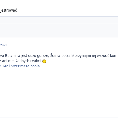
ejestrować
.
024
2 l
Butchera jest dużo gorsze, Ściera potrafił przynajmniej wrzucić kome
 ani me, żadnych reakcji
2024
2 l
przez metalcoola