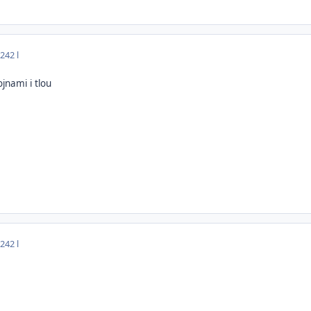
024
2 l
jnami i tlou
024
2 l