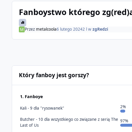
Fanboystwo którego zg(red)a
Przez
metalcoola
6 lutego 2024
2 l
w
zgRedzi
Który fanboy jest gorszy?
1. Fanboye
2%
Kali - 9 dla "rysowanek"
Butcher - 10 dla wszystkiego co związane z serią The
97%
Last of Us