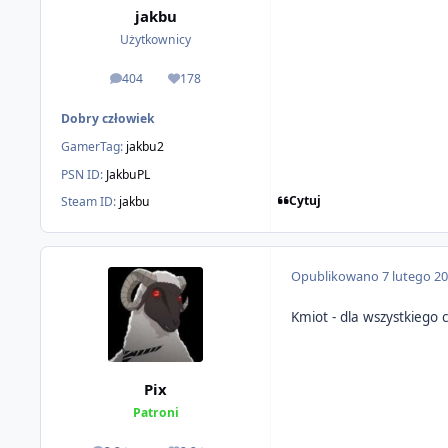
jakbu
Użytkownicy
404
178
odpowiedzi
Reputacja
Dobry człowiek
GamerTag:
jakbu2
PSN ID:
JakbuPL
Cytuj
Steam ID:
jakbu
Opublikowano
7 lutego 2
Kmiot - dla wszystkiego
Pix
Patroni