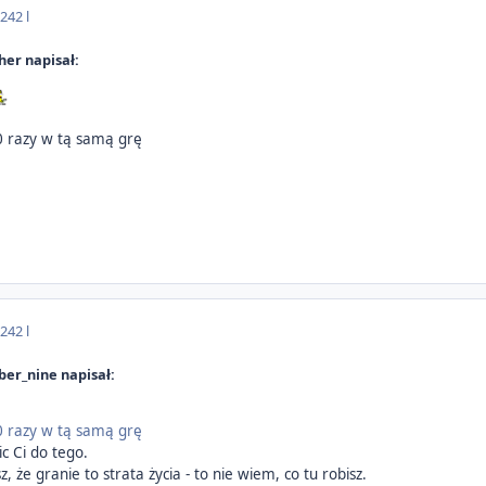
024
2 l
er napisał:
10 razy w tą samą grę
024
2 l
er_nine napisał:
10 razy w tą samą grę
ic Ci do tego.
z, że granie to strata życia - to nie wiem, co tu robisz.