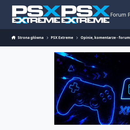
Skocz do zawartości
Forum 
Strona główna
PSX Extreme
Opinie, komentarze - foru