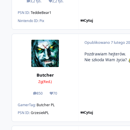
3,2 tys.
2,2 tys.
odpowiedzi
Reputacja
PSN ID:
TeddieBear1
Cytuj
Nintendo ID:
Pix
Opublikowano
7 lutego 2
Pozdrawiam hejterów.
Nie szkoda Wam życia?
Butcher
Zg(Red.)
850
70
odpowiedzi
Reputacja
GamerTag:
Butcher PL
Cytuj
PSN ID:
GrzesiekPL