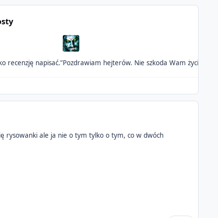
osty
ko recenzję napisać.”
Pozdrawiam hejterów. Nie szkoda Wam życia?
Zab
ię rysowanki ale ja nie o tym tylko o tym, co w dwóch