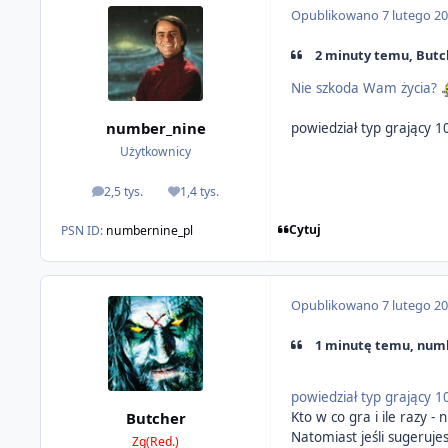
Opublikowano
7 lutego 2
2 minuty temu, Butch
Nie szkoda Wam życia?
number_nine
powiedział typ grający 
Użytkownicy
2,5 tys.
1,4 tys.
odpowiedzi
Reputacja
Cytuj
PSN ID:
numbernine_pl
Opublikowano
7 lutego 2
1 minutę temu, numb
powiedział typ grający 
Butcher
Kto w co gra i ile razy - n
Natomiast jeśli sugerujes
Zg(Red.)