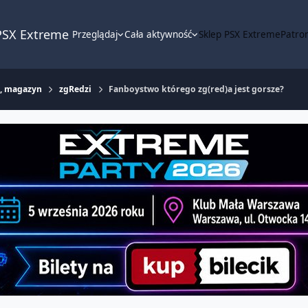
PSX Extreme
Przeglądaj
Cała aktywność
Sklep PSX Extreme
Patron
m, magazyn
zgRedzi
Fanboystwo którego zg(red)a jest gorsze?