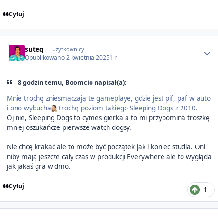
Cytuj
Author stats
suteq
Użytkownicy
Opublikowano
2 kwietnia 2025
1 r
8 godzin temu, Boomcio napisał(a):
Mnie trochę zniesmaczają te gameplaye, gdzie jest pif, paf w auto
i ono wybucha
trochę poziom takiego Sleeping Dogs z 2010.
Oj nie, Sleeping Dogs to cymes gierka a to mi przypomina troszkę
mniej oszukańcze pierwsze watch dogsy.
Nie chcę krakać ale to może być początek jak i koniec studia. Oni
niby mają jeszcze cały czas w produkcji Everywhere ale to wygląda
jak jakaś gra widmo.
Cytuj
1
Author stats