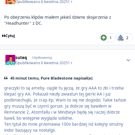
Opublikowano
6 kwietnia 2025
1 r
Po obejrzeniu klipów miałem jakieś dziwne skojarzenia z
"Headhunter" z DC.
Cytuj
1
2
Author stats
suteq
Użytkownicy
Opublikowano
6 kwietnia 2025
1 r
45 minut temu, Pure Bladestone napisał(a):
graczyki to są ameby. ciągle tu jęczą, że gry AAA to zło i trzeba
klepać gry AA. Pokazali niezły zwiastun tej gierki AA i już
podśmiechujki, że crap itp. Wam to się nie dogodzi. Takie tańsze
gry muszą być w czymś gorsze. Ja dobrze się bawiłem w
Remnancie 2, Atomfallu i w Mindseye będę się raczej dobrze
bawił, bo wstępnie wygląda solidnie.
Ten tytuł do mnie przemawia 100x bardziej niż kolejny smutny
indor bazujący na nostalgii.