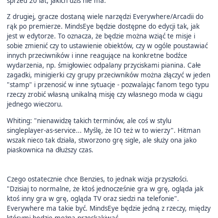
sprzed 20 lat, jakich dziś nie ma.
Z drugiej, gracze dostaną wiele narzędzi Everywhere/Arcadii do
rąk po premierze. MindsEye będzie dostępne do edycji tak, jak
jest w edytorze. To oznacza, że będzie można wziąć te misje i
sobie zmienić czy to ustawienie obiektów, czy w ogóle poustawiać
innych przeciwników i inne reagujące na konkretne bodźce
wydarzenia, np. śmigłowiec odpalany przyciskami pianina. Całe
zagadki, minigierki czy grupy przeciwników można złączyć w jeden
"stamp" i przenosić w inne sytuacje - pozwalając fanom tego typu
rzeczy zrobić własną unikalną misję czy własnego moda w ciągu
jednego wieczoru.
Whiting: "nienawidzę takich terminów, ale coś w stylu
singleplayer-as-service... Myślę, że IO też w to wierzy". Hitman
wszak nieco tak działa, stworzono grę sigle, ale służy ona jako
piaskownica na dłuższy czas.
Czego ostatecznie chce Benzies, to jednak wizja przyszłości.
"Dzisiaj to normalne, że ktoś jednocześnie gra w grę, ogląda jak
ktoś inny gra w grę, ogląda TV oraz siedzi na telefonie".
Everywhere ma takie być. MindsEye będzie jedną z rzeczy, między