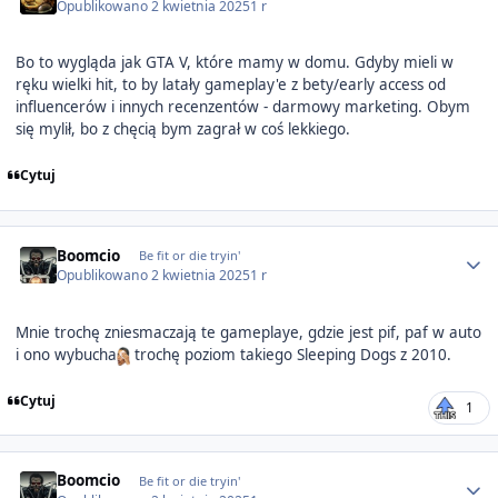
Opublikowano
2 kwietnia 2025
1 r
Bo to wygląda jak GTA V, które mamy w domu. Gdyby mieli w
ręku wielki hit, to by latały gameplay'e z bety/early access od
influencerów i innych recenzentów - darmowy marketing. Obym
się mylił, bo z chęcią bym zagrał w coś lekkiego.
Cytuj
Author stats
Boomcio
Be fit or die tryin'
Opublikowano
2 kwietnia 2025
1 r
Mnie trochę zniesmaczają te gameplaye, gdzie jest pif, paf w auto
i ono wybucha
trochę poziom takiego Sleeping Dogs z 2010.
Cytuj
1
Author stats
Boomcio
Be fit or die tryin'