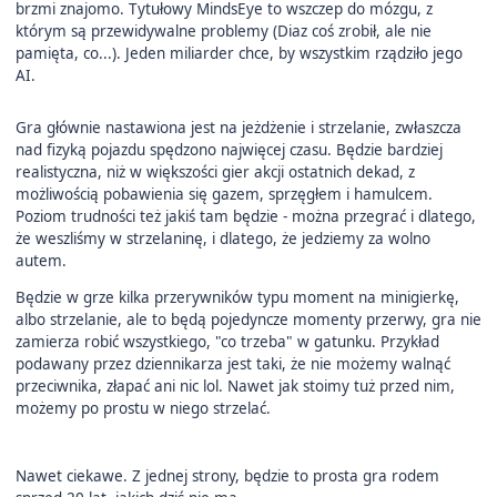
brzmi znajomo. Tytułowy MindsEye to wszczep do mózgu, z
którym są przewidywalne problemy (Diaz coś zrobił, ale nie
pamięta, co...). Jeden miliarder chce, by wszystkim rządziło jego
AI.
Gra głównie nastawiona jest na jeżdżenie i strzelanie, zwłaszcza
nad fizyką pojazdu spędzono najwięcej czasu. Będzie bardziej
realistyczna, niż w większości gier akcji ostatnich dekad, z
możliwością pobawienia się gazem, sprzęgłem i hamulcem.
Poziom trudności też jakiś tam będzie - można przegrać i dlatego,
że weszliśmy w strzelaninę, i dlatego, że jedziemy za wolno
autem.
Będzie w grze kilka przerywników typu moment na minigierkę,
albo strzelanie, ale to będą pojedyncze momenty przerwy, gra nie
zamierza robić wszystkiego, "co trzeba" w gatunku. Przykład
podawany przez dziennikarza jest taki, że nie możemy walnąć
przeciwnika, złapać ani nic lol. Nawet jak stoimy tuż przed nim,
możemy po prostu w niego strzelać.
Nawet ciekawe. Z jednej strony, będzie to prosta gra rodem