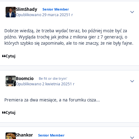
Author stats
SlimShady
Senior Member
Opublikowano
29 marca 2025
1 r
Dobrze wiedzą, że trzeba wydać teraz, bo później może być za
późno. Wygląda trochę jak jedna z miliona gier z 7 generacji, o
których szybko się zapominało, ale to nie znaczy, że nie były fajne.
Cytuj
Author stats
Boomcio
Be fit or die tryin'
Opublikowano
2 kwietnia 2025
1 r
Premiera za dwa miesiące, a na forumku cisza...
Cytuj
Author stats
Shankor
Senior Member