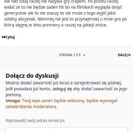
Ale nikt tutaj raczej nie nazywa gry crapem. Po prostu raczej
widać że to nie będzie żaden hit bo na filmikach wygląda dosyć
generycznie ale to nie znaczy że nie może z tego wyjść jakiś
solidny akcyjniak. Niemniej nie jest to przynajmniej u mnie gra po
którą sięgnę w dniu premiery a raczej na jakiejś zniżce.
Cytuj
O
STRONA 1 Z 5
DALEJ
Dołącz do dyskusji
Możesz dodać zawartość już teraz a zarejestrować się później.
Jeśli posiadasz już konto,
zaloguj się
aby dodać zawartość za jego
pomocą.
Uwaga:
Twój wpis zanim będzie widoczny, będzie wymagał
zatwierdzenia moderatora.