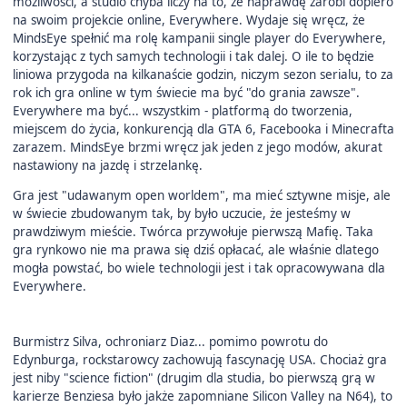
możliwości, a studio chyba liczy na to, że naprawdę zarobi dopiero
na swoim projekcie online, Everywhere. Wydaje się wręcz, że
MindsEye spełnić ma rolę kampanii single player do Everywhere,
korzystając z tych samych technologii i tak dalej. O ile to będzie
liniowa przygoda na kilkanaście godzin, niczym sezon serialu, to za
rok ich gra online w tym świecie ma być "do grania zawsze".
Everywhere ma być... wszystkim - platformą do tworzenia,
miejscem do życia, konkurencją dla GTA 6, Facebooka i Minecrafta
zarazem. MindsEye brzmi wręcz jak jeden z jego modów, akurat
nastawiony na jazdę i strzelankę.
Gra jest "udawanym open worldem", ma mieć sztywne misje, ale
w świecie zbudowanym tak, by było uczucie, że jesteśmy w
prawdziwym mieście. Twórca przywołuje pierwszą Mafię. Taka
gra rynkowo nie ma prawa się dziś opłacać, ale właśnie dlatego
mogła powstać, bo wiele technologii jest i tak opracowywana dla
Everywhere.
Burmistrz Silva, ochroniarz Diaz... pomimo powrotu do
Edynburga, rockstarowcy zachowują fascynację USA. Chociaż gra
jest niby "science fiction" (drugim dla studia, bo pierwszą grą w
karierze Benziesa było jakże zapomniane Silicon Valley na N64), to