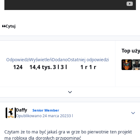
Cytuj
Top uż
Odpowiedzi
Wyświetleń
Dodano
Ostatniej odpowiedzi
124
14,4 tys.
3 l
3 l
1 r
1 r
Expand topic overview
Author stats
Daffy
Senior Member
Opublikowano
24 marca 2023
3 l
Czytam że to ma być jakaś gra w grze bo pierwotnie ten projekt
ma robloxa dla dorosłych przypominać