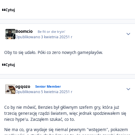
Cytuj
Author stats
Boomcio
Be fit or die tryin'
Opublikowano
3 kwietnia 2025
1 r
Oby to się udało. Póki co zero nowych gameplayów.
Cytuj
Author stats
ogqozo
Senior Member
Opublikowano
5 kwietnia 2025
1 r
Co by nie mówić, Benzies był głównym szefem gry, która już
trzecią generację rządzi światem, więc jednak spodziewałem się
nieco hype'u. Zacząłem szukać, co to.
Nie ma co, gra wydaje się niemal pewnym "wstępem", pokazem