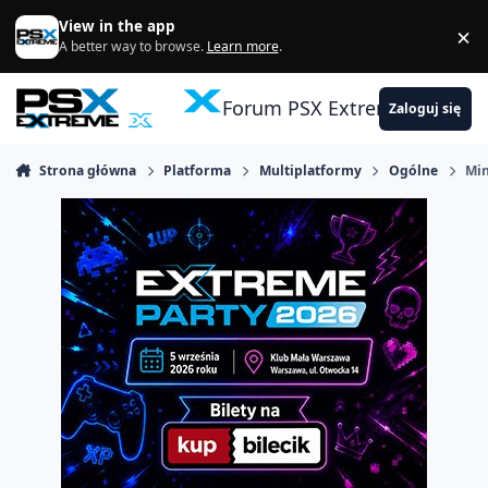
Skocz do zawartości
View in the app
×
Di
A better way to browse.
Learn more
.
Forum PSX Extreme
Zaloguj się
Strona główna
Platforma
Multiplatformy
Ogólne
Mi