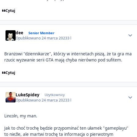
Cytuj
Author stats
dee
Senior Member
Opublikowano
24 marca 2023
3 l
Branżowi "dziennikarze", którzy w internetach piszą, że ta gra ma
rzucic wyzwanie serii GTA mają chyba nierówno pod sufitem.
Cytuj
Author stats
LukeSpidey
Użytkownicy
Opublikowano
24 marca 2023
3 l
Lincoln, my man.
Jak to choć trochę będzie przypominać ten ułamek "gameplayu"
to nieźle, ale martwi trochę ta informacja o pierwotnym