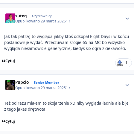
Author stats
suteq
Użytkownicy
Opublikowano
29 marca 2025
1 r
Jak tak patrzę to wygląda jakby ktoś odkopał Eight Days i w końcu
postanowił je wydać. Przeczuwam srogie 65 na MC bo wszystko
wygląda niesamowicie generycznie, kiedyś się ogra z ciekawości.
Cytuj
1
Author stats
Pupcio
Senior Member
Opublikowano
29 marca 2025
1 r
Też od razu miałem to skojarzenie xD niby wygląda ładnie ale bije
z tego jakaś drętwota
Cytuj