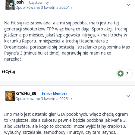
Josh
Użytkownicy
Opublikowano
3 kwietnia 2025
1 r
Na hit się nie zapowiada, ale mi się podoba, mało jest na tej
generacji shooterków TPP więc biorę co dają. Sporo akcji, trochę
jeżdżenia po mieście, jakaś szpiegowska intryga, klimat trochę w
kierunku Raportu mniejszości, a trochę Headhuntera z
Dreamcasta, poruszanie się postacią i strzelanko przypomina Max
Payne'a 3 (minus bullet time), naprawdę nie mam na co
narzekać.
Cytuj
2
Author stats
KrYcHu_89
Senior Member
Opublikowano
3 kwietnia 2025
1 r
Imo mało jest ostatnio gier GTA podobnych, więc z chęcią ogram
to krapiszcze, skala sukcesu pewnie będzie podobna jak Mafia 3,
albo Scarface, ale kogo to obchodzi, może wyjść fajny crapik/10,
wybuchy, strzelanie, samochody i murzyn, czy tam latynos.