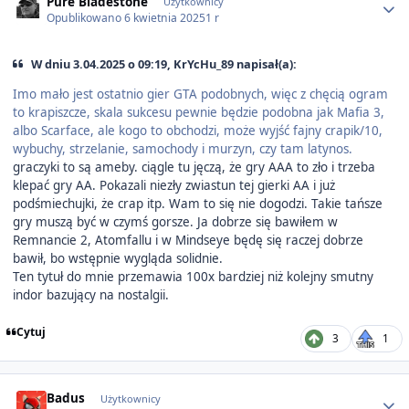
Pure Bladestone
Użytkownicy
Opublikowano
6 kwietnia 2025
1 r
W dniu 3.04.2025 o 09:19, KrYcHu_89 napisał(a):
Imo mało jest ostatnio gier GTA podobnych, więc z chęcią ogram
to krapiszcze, skala sukcesu pewnie będzie podobna jak Mafia 3,
albo Scarface, ale kogo to obchodzi, może wyjść fajny crapik/10,
wybuchy, strzelanie, samochody i murzyn, czy tam latynos.
graczyki to są ameby. ciągle tu jęczą, że gry AAA to zło i trzeba
klepać gry AA. Pokazali niezły zwiastun tej gierki AA i już
podśmiechujki, że crap itp. Wam to się nie dogodzi. Takie tańsze
gry muszą być w czymś gorsze. Ja dobrze się bawiłem w
Remnancie 2, Atomfallu i w Mindseye będę się raczej dobrze
bawił, bo wstępnie wygląda solidnie.
Ten tytuł do mnie przemawia 100x bardziej niż kolejny smutny
indor bazujący na nostalgii.
Cytuj
3
1
Author stats
Badus
Użytkownicy