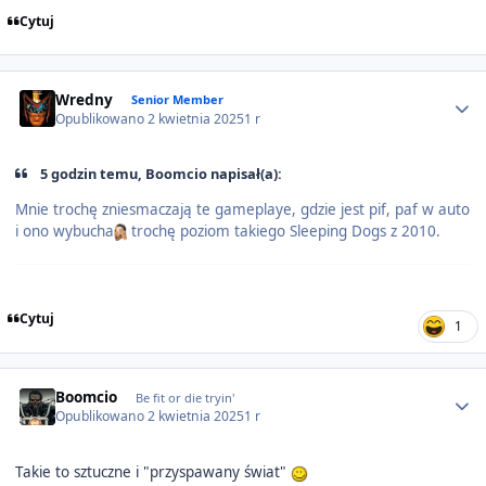
Cytuj
Author stats
Wredny
Senior Member
Opublikowano
2 kwietnia 2025
1 r
5 godzin temu, Boomcio napisał(a):
Mnie trochę zniesmaczają te gameplaye, gdzie jest pif, paf w auto
i ono wybucha
trochę poziom takiego Sleeping Dogs z 2010.
Cytuj
1
Author stats
Boomcio
Be fit or die tryin'
Opublikowano
2 kwietnia 2025
1 r
Takie to sztuczne i "przyspawany świat"