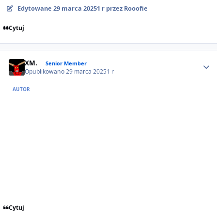
Edytowane
29 marca 2025
1 r
przez Rooofie
Cytuj
Author stats
XM.
Senior Member
Opublikowano
29 marca 2025
1 r
AUTOR
Cytuj