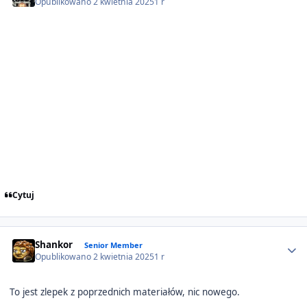
Opublikowano
2 kwietnia 2025
1 r
Cytuj
Author stats
Shankor
Senior Member
Opublikowano
2 kwietnia 2025
1 r
To jest zlepek z poprzednich materiałów, nic nowego.