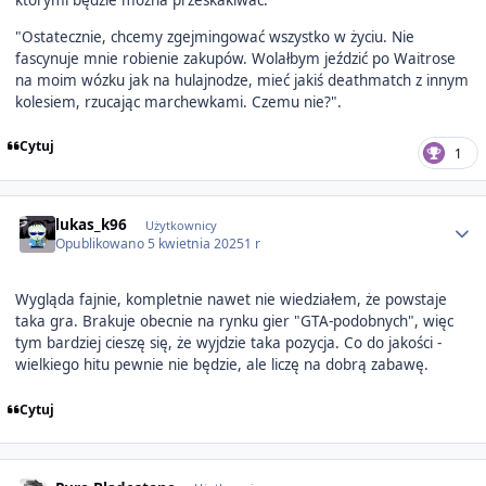
którymi będzie można przeskakiwać.
"Ostatecznie, chcemy zgejmingować wszystko w życiu. Nie
fascynuje mnie robienie zakupów. Wolałbym jeździć po Waitrose
na moim wózku jak na hulajnodze, mieć jakiś deathmatch z innym
kolesiem, rzucając marchewkami. Czemu nie?".
Cytuj
1
Author stats
lukas_k96
Użytkownicy
Opublikowano
5 kwietnia 2025
1 r
Wygląda fajnie, kompletnie nawet nie wiedziałem, że powstaje
taka gra. Brakuje obecnie na rynku gier "GTA-podobnych", więc
tym bardziej cieszę się, że wyjdzie taka pozycja. Co do jakości -
wielkiego hitu pewnie nie będzie, ale liczę na dobrą zabawę.
Cytuj
Author stats