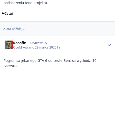
pochodzeniu tego projektu.
Cytuj
2 lata później...
Author stats
Rooofie
Użytkownicy
Opublikowano
29 marca 2025
1 r
Pogromca jebanego GTA 6 od Leslie Benzisa wychodzi 10
czerwca.