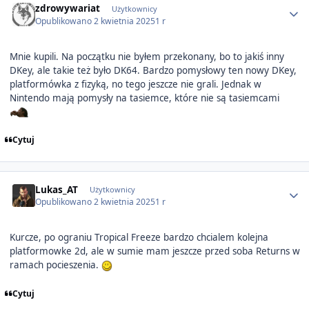
zdrowywariat
Użytkownicy
Opublikowano
2 kwietnia 2025
1 r
Mnie kupili. Na początku nie byłem przekonany, bo to jakiś inny
DKey, ale takie też było DK64. Bardzo pomysłowy ten nowy DKey,
platformówka z fizyką, no tego jeszcze nie grali. Jednak w
Nintendo mają pomysły na tasiemce, które nie są tasiemcami
Cytuj
Author stats
Lukas_AT
Użytkownicy
Opublikowano
2 kwietnia 2025
1 r
Kurcze, po ograniu Tropical Freeze bardzo chcialem kolejna
platformowke 2d, ale w sumie mam jeszcze przed soba Returns w
ramach pocieszenia.
Cytuj