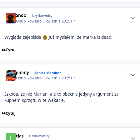
Author stats
SnoD
Użytkownicy
Opublikowano
3 kwietnia 2025
1 r
Wygląda zajebiście
Już myślałem, że marka is dead.
Cytuj
Author stats
jimmy
Senior Member
Opublikowano
3 kwietnia 2025
1 r
Szkoda, że nie Marian, ale to obecnie jedyny argument za
kupnem sprzętu w te wakacje.
Cytuj
Author stats
tlas
Użytkownicy