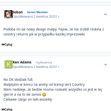
Author stats
Soban
Senior Member
Opublikowano
2 kwietnia 2025
1 r
Podoba mi sie nowy design malpy. Fajnie, ze nie zrobili reskina z
country returns jak w przypadku kazdej imprezowki.
Cytuj
Author stats
Ken Adams
Użytkownicy
Opublikowano
2 kwietnia 2025
1 r
No DK slodziak full.
Malpiszon w koncu na wolny od licencji serii Country
Mam nadzieje, ze bedzie mozna rozwalic wszystko co jest w tej
gierce a na to sie zanosi
Ciekawe czego on taki wsciekly
Cytuj