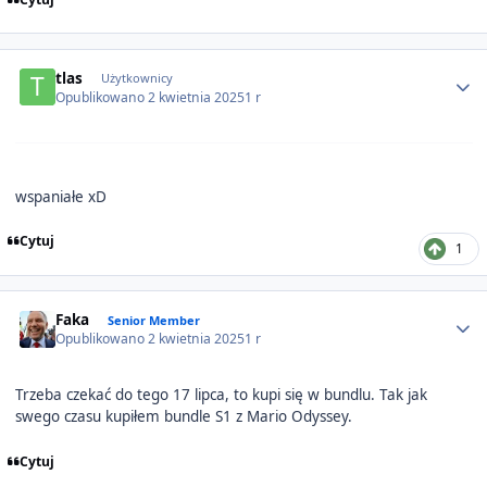
Author stats
tlas
Użytkownicy
Opublikowano
2 kwietnia 2025
1 r
wspaniałe xD
Cytuj
1
Author stats
Faka
Senior Member
Opublikowano
2 kwietnia 2025
1 r
Trzeba czekać do tego 17 lipca, to kupi się w bundlu. Tak jak
swego czasu kupiłem bundle S1 z Mario Odyssey.
Cytuj