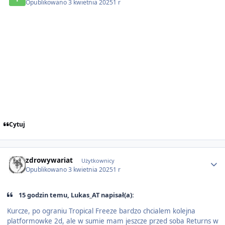
Opublikowano
3 kwietnia 2025
1 r
Cytuj
Author stats
zdrowywariat
Użytkownicy
Opublikowano
3 kwietnia 2025
1 r
15 godzin temu, Lukas_AT napisał(a):
Kurcze, po ograniu Tropical Freeze bardzo chcialem kolejna
platformowke 2d, ale w sumie mam jeszcze przed soba Returns w