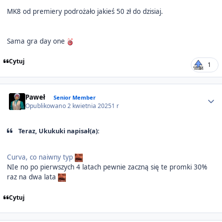
MK8 od premiery podrożało jakieś 50 zł do dzisiaj.
Sama gra day one
Cytuj
1
Author stats
Paweł
Senior Member
Opublikowano
2 kwietnia 2025
1 r
Teraz, Ukukuki napisał(a):
Curva, co naiwny typ
NIe no po pierwszych 4 latach pewnie zaczną się te promki 30%
raz na dwa lata
Cytuj