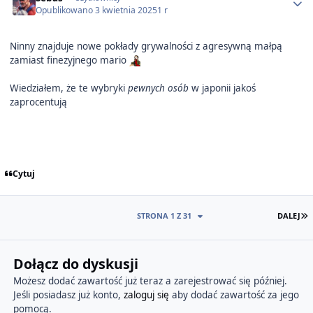
Opublikowano
3 kwietnia 2025
1 r
Ninny znajduje nowe pokłady grywalności z agresywną małpą
zamiast finezyjnego mario
Wiedziałem, że te wybryki
pewnych osób
w japonii jakoś
zaprocentują
Cytuj
O
STRONA 1 Z 31
DALEJ
Dołącz do dyskusji
Możesz dodać zawartość już teraz a zarejestrować się później.
Jeśli posiadasz już konto,
zaloguj się
aby dodać zawartość za jego
pomocą.