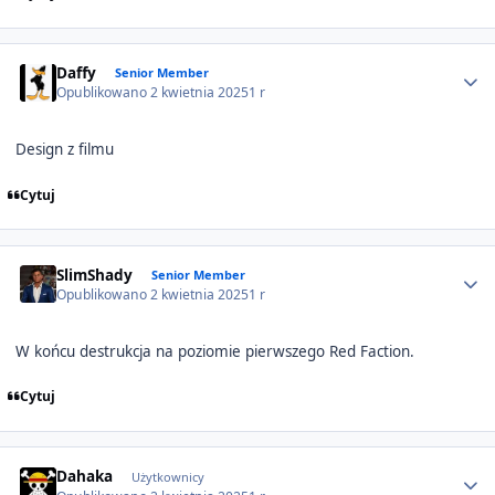
Author stats
Daffy
Senior Member
Opublikowano
2 kwietnia 2025
1 r
Design z filmu
Cytuj
Author stats
SlimShady
Senior Member
Opublikowano
2 kwietnia 2025
1 r
W końcu destrukcja na poziomie pierwszego Red Faction.
Cytuj
Author stats
Dahaka
Użytkownicy