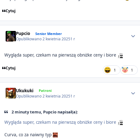
Cytuj
Author stats
Pupcio
Senior Member
Opublikowano
2 kwietnia 2025
1 r
Wygląda super, czekam na pierwszą obniżke ceny i biore
Cytuj
1
1
Author stats
Ukukuki
Patroni
Opublikowano
2 kwietnia 2025
1 r
2 minuty temu, Pupcio napisał(a):
Wygląda super, czekam na pierwszą obniżke ceny i biore
Curva, co za naiwny typ