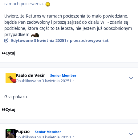
ramach pocieszenia.
Uwierz, że Returns w ramach pocieszenia to mało powiedziane,
będzie Pan zadowolony i proszę zajrzeć do działu Wii - zdania są
podzielone, która część to ta lepsza, nie jestem już odosobnionym
przypadkiem
Edytowane
3 kwietnia 2025
1 r
przez zdrowywariat
Cytuj
Author stats
Paolo de Vesir
Senior Member
Opublikowano
3 kwietnia 2025
1 r
Gra pokazu.
Cytuj
Author stats
Pupcio
Senior Member
Opublikowano
3 kwietnia 2025
1 r