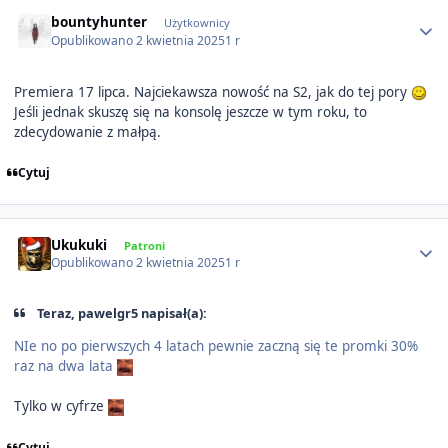
Author stats
bountyhunter
Użytkownicy
Opublikowano
2 kwietnia 2025
1 r
Premiera 17 lipca. Najciekawsza nowość na S2, jak do tej pory
Jeśli jednak skuszę się na konsolę jeszcze w tym roku, to
zdecydowanie z małpą.
Cytuj
Author stats
Ukukuki
Patroni
Opublikowano
2 kwietnia 2025
1 r
Teraz, pawelgr5 napisał(a):
NIe no po pierwszych 4 latach pewnie zaczną się te promki 30%
raz na dwa lata
Tylko w cyfrze
Cytuj