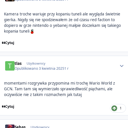
Kamera troche wariuje przy kopaniu tuneli ale wygląda świetnie
gierka. Nigdy się nie spodziewałem że od czasu red faction to
dopiero w grze nintendo o yebanej małpie doczekam się takiego
kopania tuneli
Cytuj
Author stats
tlas
Użytkownicy
Opublikowano
3 kwietnia 2025
1 r
momentami rozgrywka przypomina mi trochę Wario World z
GCN. Tam tam się wymierzało sprawiedliwość piąchami, ale
oczywiście nie z takim rozmachem jak tutaj
Cytuj
1
Author stats
Sebas
Użytkownicy