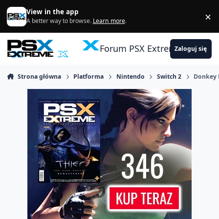
Skocz do zawartości
View in the app
×
Di
A better way to browse.
Learn more
.
Forum PSX Extreme
Zaloguj się
Strona główna
Platforma
Nintendo
Switch 2
Donkey 