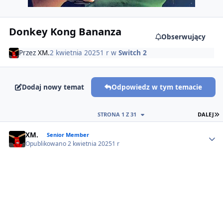
Donkey Kong Bananza
Obserwujący
Przez
XM.
2 kwietnia 2025
1 r
w
Switch 2
Dodaj nowy temat
Odpowiedz w tym temacie
O
STRONA 1 Z 31
DALEJ
Author stats
XM.
Senior Member
Opublikowano
2 kwietnia 2025
1 r