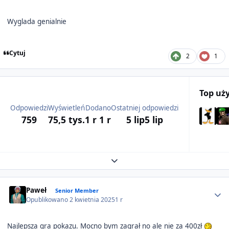
Wyglada genialnie
Cytuj
2
1
Top uż
Odpowiedzi
Wyświetleń
Dodano
Ostatniej odpowiedzi
759
75,5 tys.
1 r
1 r
5 lip
5 lip
Expand topic overview
Author stats
Paweł
Senior Member
Opublikowano
2 kwietnia 2025
1 r
Najlepsza gra pokazu. Mocno bym zagrał no ale nie za 400zł