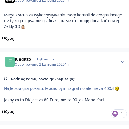
Opublikowano
2 kwietnia 2025
1 r
Mega szacun za wykorzystywanie mocy konsoli do czegoś innego
niż tylko polepszanie graficzki. Już się nie mogę doczekać nowej
Zeldy 3D
Cytuj
Author stats
funditto
Użytkownicy
Opublikowano
2 kwietnia 2025
1 r
Godzinę temu, pawelgr5 napisał(a):
Najlepsza gra pokazu. Mocno bym zagrał no ale nie za 400zł
Jakby co to DK jest za 80 Euro, nie za 90 jak Mario Kart
Cytuj
1
Author stats