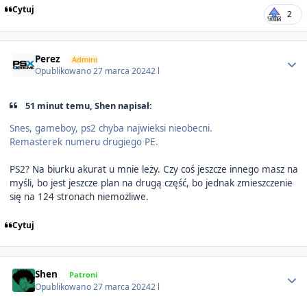
Cytuj
2
Author stats
Perez
Admini
Opublikowano
27 marca 2024
2 l
51 minut temu, Shen napisał:
Snes, gameboy, ps2 chyba najwieksi nieobecni.
Remasterek numeru drugiego PE.
PS2? Na biurku akurat u mnie leży. Czy coś jeszcze innego masz na
myśli, bo jest jeszcze plan na drugą część, bo jednak zmieszczenie
się na 124 stronach niemożliwe.
Cytuj
Author stats
Shen
Patroni
Opublikowano
27 marca 2024
2 l