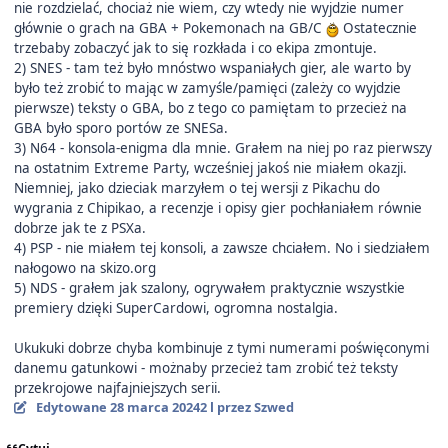
nie rozdzielać, chociaż nie wiem, czy wtedy nie wyjdzie numer
głównie o grach na GBA + Pokemonach na GB/C
Ostatecznie
trzebaby zobaczyć jak to się rozkłada i co ekipa zmontuje.
2) SNES - tam też było mnóstwo wspaniałych gier, ale warto by
było też zrobić to mając w zamyśle/pamięci (zależy co wyjdzie
pierwsze) teksty o GBA, bo z tego co pamiętam to przecież na
GBA było sporo portów ze SNESa.
3) N64 - konsola-enigma dla mnie. Grałem na niej po raz pierwszy
na ostatnim Extreme Party, wcześniej jakoś nie miałem okazji.
Niemniej, jako dzieciak marzyłem o tej wersji z Pikachu do
wygrania z Chipikao, a recenzje i opisy gier pochłaniałem równie
dobrze jak te z PSXa.
4) PSP - nie miałem tej konsoli, a zawsze chciałem. No i siedziałem
nałogowo na skizo.org
5) NDS - grałem jak szalony, ogrywałem praktycznie wszystkie
premiery dzięki SuperCardowi, ogromna nostalgia.
Ukukuki dobrze chyba kombinuje z tymi numerami poświęconymi
danemu gatunkowi - możnaby przecież tam zrobić też teksty
przekrojowe najfajniejszych serii.
Edytowane
28 marca 2024
2 l
przez Szwed