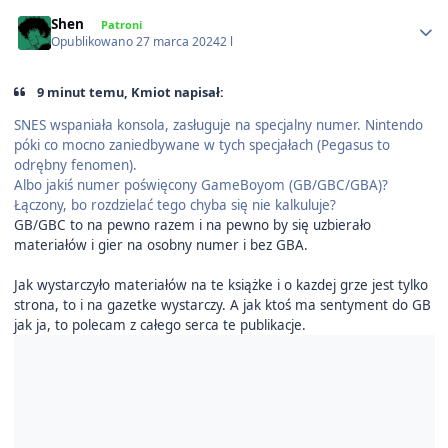
Author stats
Shen
Patroni
Opublikowano
27 marca 2024
2 l
9 minut temu, Kmiot napisał:
SNES wspaniała konsola, zasługuje na specjalny numer. Nintendo
póki co mocno zaniedbywane w tych specjałach (Pegasus to
odrębny fenomen).
Albo jakiś numer poświęcony GameBoyom (GB/GBC/GBA)?
Łączony, bo rozdzielać tego chyba się nie kalkuluje?
GB/GBC to na pewno razem i na pewno by się uzbierało
materiałów i gier na osobny numer i bez GBA.
Jak wystarczyło materiałów na te książke i o kazdej grze jest tylko
strona, to i na gazetke wystarczy. A jak ktoś ma sentyment do GB
jak ja, to polecam z całego serca te publikacje.