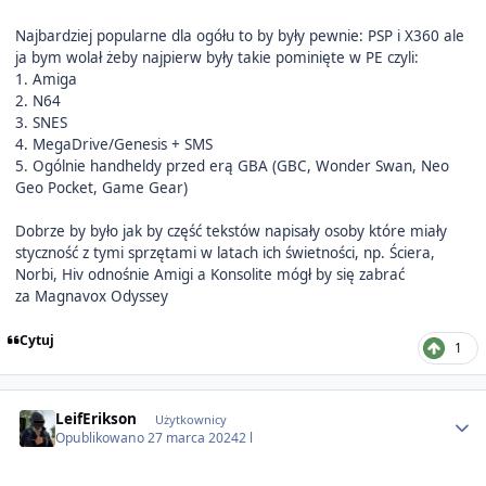
Najbardziej popularne dla ogółu to by były pewnie: PSP i X360 ale
ja bym wolał żeby najpierw były takie pominięte w PE czyli:
1. Amiga
2. N64
3. SNES
4. MegaDrive/Genesis + SMS
5. Ogólnie handheldy przed erą GBA (GBC, Wonder Swan, Neo
Geo Pocket, Game Gear)
Dobrze by było jak by część tekstów napisały osoby które miały
styczność z tymi sprzętami w latach ich świetności, np. Ściera,
Norbi, Hiv odnośnie Amigi a Konsolite mógł by się zabrać
za Magnavox Odyssey
Cytuj
1
Author stats
LeifErikson
Użytkownicy
Opublikowano
27 marca 2024
2 l