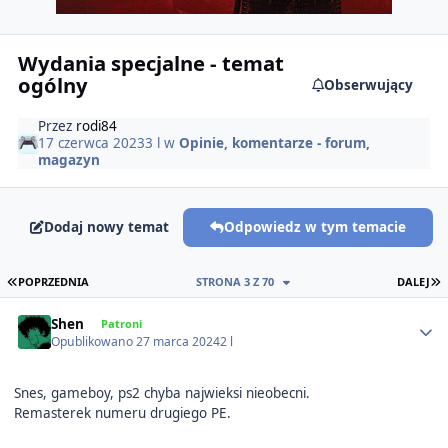
Wydania specjalne - temat
ogólny
Obserwujący
Przez
rodi84
17 czerwca 2023
3 l
w
Opinie, komentarze - forum,
magazyn
Dodaj nowy temat
Odpowiedz w tym temacie
PIERWSZA STRONA
O
POPRZEDNIA
STRONA 3 Z 70
DALEJ
Author stats
Shen
Patroni
Opublikowano
27 marca 2024
2 l
Snes, gameboy, ps2 chyba najwieksi nieobecni.
Remasterek numeru drugiego PE.