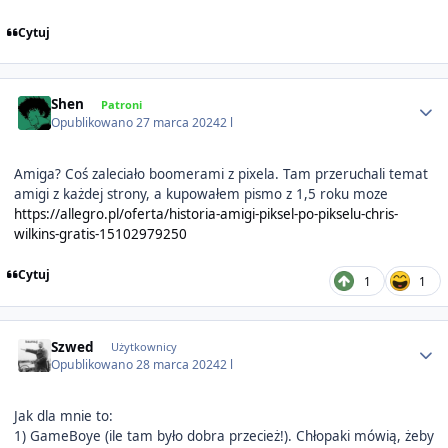
Cytuj
Author stats
Shen
Patroni
Opublikowano
27 marca 2024
2 l
Amiga? Coś zaleciało boomerami z pixela. Tam przeruchali temat
amigi z każdej strony, a kupowałem pismo z 1,5 roku moze
https://allegro.pl/oferta/historia-amigi-piksel-po-pikselu-chris-
wilkins-gratis-15102979250
Cytuj
1
1
Author stats
Szwed
Użytkownicy
Opublikowano
28 marca 2024
2 l
Jak dla mnie to:
1) GameBoye (ile tam było dobra przecież!). Chłopaki mówią, żeby