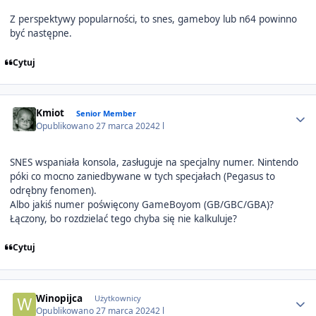
Z perspektywy popularności, to snes, gameboy lub n64 powinno
być następne.
Cytuj
Author stats
Kmiot
Senior Member
Opublikowano
27 marca 2024
2 l
SNES wspaniała konsola, zasługuje na specjalny numer. Nintendo
póki co mocno zaniedbywane w tych specjałach (Pegasus to
odrębny fenomen).
Albo jakiś numer poświęcony GameBoyom (GB/GBC/GBA)?
Łączony, bo rozdzielać tego chyba się nie kalkuluje?
Cytuj
Author stats
Winopijca
Użytkownicy
Opublikowano
27 marca 2024
2 l