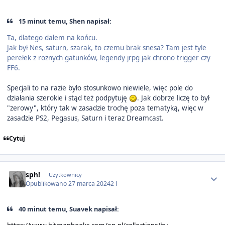
15 minut temu, Shen napisał:
Ta, dlatego dałem na końcu.
Jak był Nes, saturn, szarak, to czemu brak snesa? Tam jest tyle
perełek z roznych gatunków, legendy jrpg jak chrono trigger czy
FF6.
Specjali to na razie było stosunkowo niewiele, więc pole do
działania szerokie i stąd też podpytuję
. Jak dobrze liczę to był
"zerowy", który tak w zasadzie trochę poza tematyką, więc w
zasadzie PS2, Pegasus, Saturn i teraz Dreamcast.
Cytuj
Author stats
sph!
Użytkownicy
Opublikowano
27 marca 2024
2 l
40 minut temu, Suavek napisał: