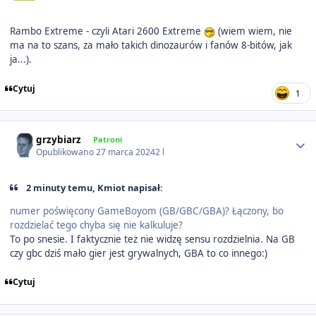
Rambo Extreme - czyli Atari 2600 Extreme
(wiem wiem, nie
ma na to szans, za mało takich dinozaurów i fanów 8-bitów, jak
ja...).
Cytuj
1
Author stats
grzybiarz
Patroni
Opublikowano
27 marca 2024
2 l
2 minuty temu, Kmiot napisał:
numer poświęcony GameBoyom (GB/GBC/GBA)? Łączony, bo
rozdzielać tego chyba się nie kalkuluje?
To po snesie. I faktycznie też nie widzę sensu rozdzielnia. Na GB
czy gbc dziś mało gier jest grywalnych, GBA to co innego:)
Cytuj