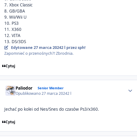
7. Xbox Classic
8. GB/GBA
9. Wii/Wii U
10. PS3
11. X360
12. VITA
13. DS/3DS
Edytowane
27 marca 2024
2 l
przez sph!
Zapomnieć o przenośnych?! Zbrodnia.
Cytuj
Author stats
Paliodor
Senior Member
Opublikowano
27 marca 2024
2 l
Jechać po kolei od Nes/Snes do czasów Ps3/x360.
Cytuj