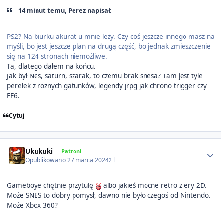
14 minut temu, Perez napisał:
PS2? Na biurku akurat u mnie leży. Czy coś jeszcze innego masz na
myśli, bo jest jeszcze plan na drugą część, bo jednak zmieszczenie
się na 124 stronach niemożliwe.
Ta, dlatego dałem na końcu.
Jak był Nes, saturn, szarak, to czemu brak snesa? Tam jest tyle
perełek z roznych gatunków, legendy jrpg jak chrono trigger czy
FF6.
Cytuj
Author stats
Ukukuki
Patroni
Opublikowano
27 marca 2024
2 l
Gameboye chętnie przytulę
albo jakieś mocne retro z ery 2D.
Może SNES to dobry pomysł, dawno nie było czegoś od Nintendo.
Może Xbox 360?