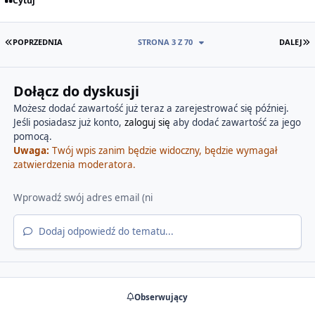
Cytuj
PIERWSZA STRONA
O
POPRZEDNIA
STRONA 3 Z 70
DALEJ
Dołącz do dyskusji
Możesz dodać zawartość już teraz a zarejestrować się później.
Jeśli posiadasz już konto,
zaloguj się
aby dodać zawartość za jego
pomocą.
Uwaga:
Twój wpis zanim będzie widoczny, będzie wymagał
zatwierdzenia moderatora.
Dodaj odpowiedź do tematu...
Obserwujący