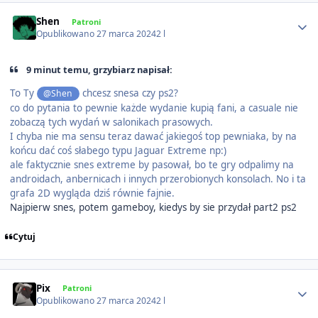
Author stats
Shen
Patroni
Opublikowano
27 marca 2024
2 l
9 minut temu, grzybiarz napisał:
To Ty
chcesz snesa czy ps2?
@Shen
co do pytania to pewnie każde wydanie kupią fani, a casuale nie
zobaczą tych wydań w salonikach prasowych.
I chyba nie ma sensu teraz dawać jakiegoś top pewniaka, by na
końcu dać coś słabego typu Jaguar Extreme np:)
ale faktycznie snes extreme by pasował, bo te gry odpalimy na
androidach, anbernicach i innych przerobionych konsolach. No i ta
grafa 2D wygląda dziś równie fajnie.
Najpierw snes, potem gameboy, kiedys by sie przydał part2 ps2
Cytuj
Author stats
Pix
Patroni
Opublikowano
27 marca 2024
2 l