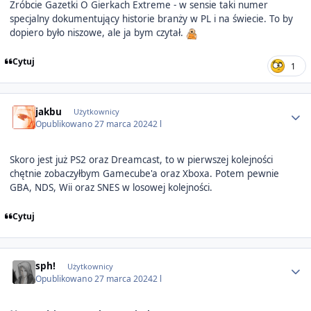
Zróbcie Gazetki O Gierkach Extreme - w sensie taki numer
specjalny dokumentujący historie branży w PL i na świecie. To by
dopiero było niszowe, ale ja bym czytał.
Cytuj
1
Author stats
jakbu
Użytkownicy
Opublikowano
27 marca 2024
2 l
Skoro jest już PS2 oraz Dreamcast, to w pierwszej kolejności
chętnie zobaczyłbym Gamecube'a oraz Xboxa. Potem pewnie
GBA, NDS, Wii oraz SNES w losowej kolejności.
Cytuj
Author stats
sph!
Użytkownicy
Opublikowano
27 marca 2024
2 l