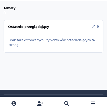
Tematy
Ostatnio przeglądający
0
Brak zarejestrowanych użytkowników przeglądających tę
stronę.
Light Mode
Dark Mode
System Preference
f
i
x
t