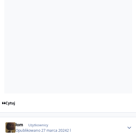
Cytuj
Author stats
łom
Użytkownicy
Opublikowano
27 marca 2024
2 l