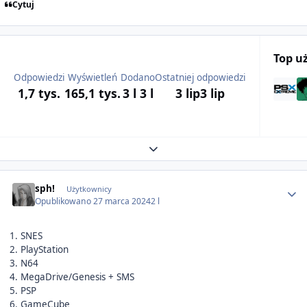
Cytuj
Top u
Odpowiedzi
Wyświetleń
Dodano
Ostatniej odpowiedzi
1,7 tys.
165,1 tys.
3 l
3 l
3 lip
3 lip
Expand topic overview
Author stats
sph!
Użytkownicy
Opublikowano
27 marca 2024
2 l
1. SNES
2. PlayStation
3. N64
4. MegaDrive/Genesis + SMS
5. PSP
6. GameCube