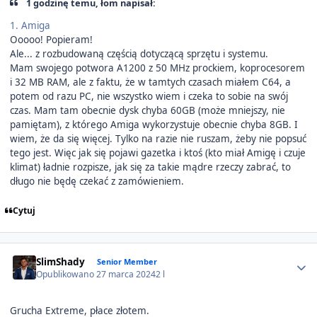
1 godzinę temu, łom napisał:
1. Amiga
Ooooo! Popieram!
Ale... z rozbudowaną częścią dotyczącą sprzętu i systemu.
Mam swojego potwora A1200 z 50 MHz prockiem, koprocesorem
i 32 MB RAM, ale z faktu, że w tamtych czasach miałem C64, a
potem od razu PC, nie wszystko wiem i czeka to sobie na swój
czas. Mam tam obecnie dysk chyba 60GB (może mniejszy, nie
pamiętam), z którego Amiga wykorzystuje obecnie chyba 8GB. I
wiem, że da się więcej. Tylko na razie nie ruszam, żeby nie popsuć
tego jest. Więc jak się pojawi gazetka i ktoś (kto miał Amigę i czuje
klimat) ładnie rozpisze, jak się za takie mądre rzeczy zabrać, to
długo nie będę czekać z zamówieniem.
Cytuj
Author stats
SlimShady
Senior Member
Opublikowano
27 marca 2024
2 l
Grucha Extreme, płace złotem.