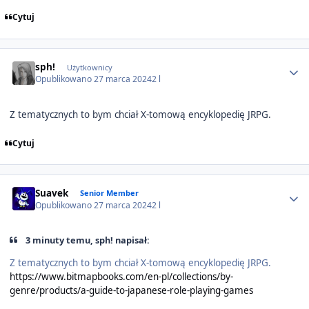
Cytuj
Author stats
sph!
Użytkownicy
Opublikowano
27 marca 2024
2 l
Z tematycznych to bym chciał X-tomową encyklopedię JRPG.
Cytuj
Author stats
Suavek
Senior Member
Opublikowano
27 marca 2024
2 l
3 minuty temu, sph! napisał:
Z tematycznych to bym chciał X-tomową encyklopedię JRPG.
https://www.bitmapbooks.com/en-pl/collections/by-
genre/products/a-guide-to-japanese-role-playing-games