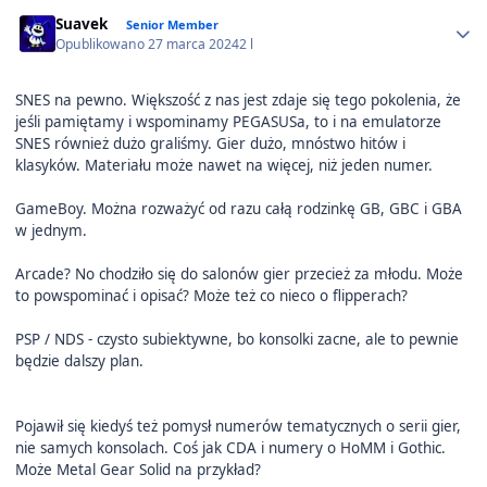
Author stats
Suavek
Senior Member
Opublikowano
27 marca 2024
2 l
SNES na pewno. Większość z nas jest zdaje się tego pokolenia, że
jeśli pamiętamy i wspominamy PEGASUSa, to i na emulatorze
SNES również dużo graliśmy. Gier dużo, mnóstwo hitów i
klasyków. Materiału może nawet na więcej, niż jeden numer.
GameBoy. Można rozważyć od razu całą rodzinkę GB, GBC i GBA
w jednym.
Arcade? No chodziło się do salonów gier przecież za młodu. Może
to powspominać i opisać? Może też co nieco o flipperach?
PSP / NDS - czysto subiektywne, bo konsolki zacne, ale to pewnie
będzie dalszy plan.
Pojawił się kiedyś też pomysł numerów tematycznych o serii gier,
nie samych konsolach. Coś jak CDA i numery o HoMM i Gothic.
Może Metal Gear Solid na przykład?