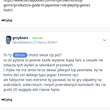
https://www.bitmapbooks.com/en-pl/collections/by-
genre/products/a-guide-to-japanese-role-playing-games
Małe!!
Cytuj
Author stats
grzybiarz
Patroni
Opublikowano
27 marca 2024
2 l
To Ty
chcesz snesa czy ps2?
@Shen
co do pytania to pewnie każde wydanie kupią fani, a casuale nie
zobaczą tych wydań w salonikach prasowych.
I chyba nie ma sensu teraz dawać jakiegoś top pewniaka, by na
końcu dać coś słabego typu Jaguar Extreme np:)
ale faktycznie snes extreme by pasował, bo te gry odpalimy na
androidach, anbernicach i innych przerobionych konsolach. No i ta
grafa 2D wygląda dziś równie fajnie.
Cytuj