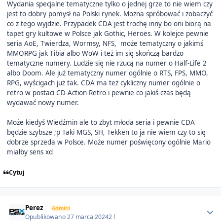
Wydania specjalne tematyczne tylko o jednej grze to nie wiem czy
jest to dobry pomysł na Polski rynek. Można spróbować i zobaczyć
co z tego wyjdzie. Przypadek CDA jest trochę inny bo oni biorą na
tapet gry kultowe w Polsce jak Gothic, Heroes. W kolejce pewnie
seria AoE, Twierdza, Wormsy, NFS, może tematyczny o jakimś
MMORPG jak Tibia albo WoW i też im się skończą bardzo
tematyczne numery. Ludzie się nie rzucą na numer o Half-Life 2
albo Doom. Ale już tematyczny numer ogólnie o RTS, FPS, MMO,
RPG, wyścigach już tak. CDA ma też cykliczny numer ogólnie o
retro w postaci CD-Action Retro i pewnie co jakiś czas będą
wydawać nowy numer.
Może kiedyś Wiedźmin ale to zbyt młoda seria i pewnie CDA
będzie szybsze ;p Taki MGS, SH, Tekken to ja nie wiem czy to się
dobrze sprzeda w Polsce. Może numer poświęcony ogólnie Mario
miałby sens xd
Cytuj
Author stats
Perez
Admini
Opublikowano
27 marca 2024
2 l