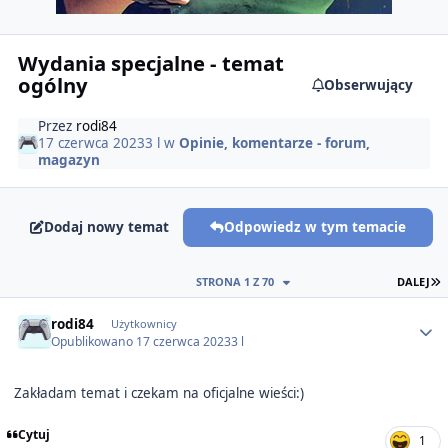
Wydania specjalne - temat
ogólny
Obserwujący
Przez
rodi84
17 czerwca 2023
3 l
w
Opinie, komentarze - forum,
magazyn
Dodaj nowy temat
Odpowiedz w tym temacie
O
STRONA 1 Z 70
DALEJ
Author stats
rodi84
Użytkownicy
Opublikowano
17 czerwca 2023
3 l
Zakładam temat i czekam na oficjalne wieści:)
Cytuj
1