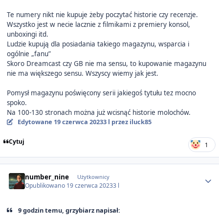
Te numery nikt nie kupuje żeby poczytać historie czy recenzje.
Wszystko jest w necie lacznie z filmikami z premiery konsol,
unboxingi itd.
Ludzie kupują dla posiadania takiego magazynu, wsparcia i
ogólnie „fanu”
Skoro Dreamcast czy GB nie ma sensu, to kupowanie magazynu
nie ma większego sensu. Wszyscy wiemy jak jest.
Pomysł magazynu poświęcony serii jakiegoś tytułu tez mocno
spoko.
Na 100-130 stronach można już wcisnąć historie molochów.
Edytowane
19 czerwca 2023
3 l
przez iluck85
Cytuj
1
Author stats
number_nine
Użytkownicy
Opublikowano
19 czerwca 2023
3 l
9 godzin temu, grzybiarz napisał: