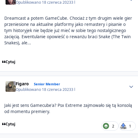
Opublikowano
18 czerwca 2023
3 l
Dreamcast a potem GameCube. Chociaż z tym drugim wiele gier
przeniesione na aktualne platformy jako remastery i pisanie o
tym historyjek nie będzie już mieć w sobie tego nostalgicznego
zacięcią. Ewentulanie opowieść o rewanżu braci Snake (The Twin
Snakes), ale...
Cytuj
Author stats
Figaro
Senior Member
Opublikowano
18 czerwca 2023
3 l
Jaki jest sens Gamecube'a? Psx Extreme zajmowało się tą konsolą
od momentu premiery.
Cytuj
2
1