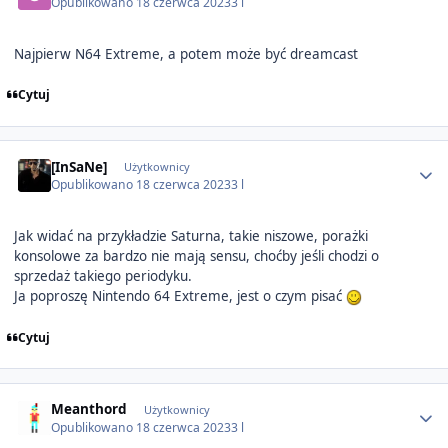
Opublikowano
18 czerwca 2023
3 l
Najpierw N64 Extreme, a potem może być dreamcast
Cytuj
Author stats
[InSaNe]
Użytkownicy
Opublikowano
18 czerwca 2023
3 l
Jak widać na przykładzie Saturna, takie niszowe, porażki
konsolowe za bardzo nie mają sensu, choćby jeśli chodzi o
sprzedaż takiego periodyku.
Ja poproszę Nintendo 64 Extreme, jest o czym pisać
Cytuj
Author stats
Meanthord
Użytkownicy
Opublikowano
18 czerwca 2023
3 l