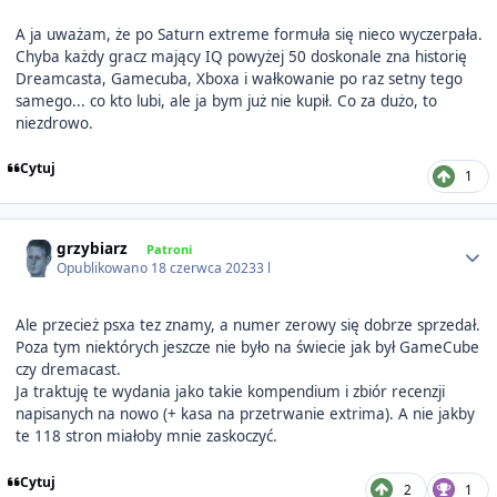
A ja uważam, że po Saturn extreme formuła się nieco wyczerpała.
Chyba każdy gracz mający IQ powyżej 50 doskonale zna historię
Dreamcasta, Gamecuba, Xboxa i wałkowanie po raz setny tego
samego... co kto lubi, ale ja bym już nie kupił. Co za dużo, to
niezdrowo.
Cytuj
1
Author stats
grzybiarz
Patroni
Opublikowano
18 czerwca 2023
3 l
Ale przecież psxa tez znamy, a numer zerowy się dobrze sprzedał.
Poza tym niektórych jeszcze nie było na świecie jak był GameCube
czy dremacast.
Ja traktuję te wydania jako takie kompendium i zbiór recenzji
napisanych na nowo (+ kasa na przetrwanie extrima). A nie jakby
te 118 stron miałoby mnie zaskoczyć.
Cytuj
2
1