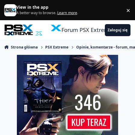
Skocz do zawartości
View in the app
×
Di
A better way to browse.
Learn more
.
Forum PSX Extreme
Zaloguj się
Strona główna
PSX Extreme
Opinie, komentarze - forum, m