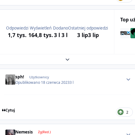
Top u
Odpowiedzi
Wyświetleń
Dodano
Ostatniej odpowiedzi
1,7 tys.
164,8 tys.
3 l
3 l
3 lip
3 lip
Expand topic overview
Author stats
sph!
Użytkownicy
Opublikowano
18 czerwca 2023
3 l
Cytuj
2
Author stats
Nemesis
Zg(Red.)