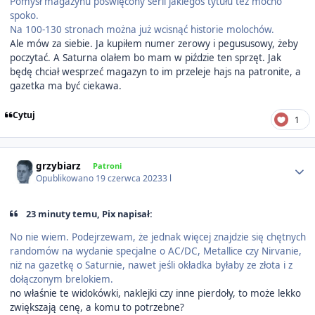
Pomysł magazynu poświęcony serii jakiegoś tytułu tez mocno
spoko.
Na 100-130 stronach można już wcisnąć historie molochów.
Ale mów za siebie. Ja kupiłem numer zerowy i pegususowy, żeby
poczytać. A Saturna olałem bo mam w piździe ten sprzęt. Jak
będę chciał wesprzeć magazyn to im przeleje hajs na patronite, a
gazetka ma być ciekawa.
Cytuj
1
Author stats
grzybiarz
Patroni
Opublikowano
19 czerwca 2023
3 l
23 minuty temu, Pix napisał:
No nie wiem. Podejrzewam, że jednak więcej znajdzie się chętnych
randomów na wydanie specjalne o AC/DC, Metallice czy Nirvanie,
niż na gazetkę o Saturnie, nawet jeśli okładka byłaby ze złota i z
dołączonym brelokiem.
no właśnie te widokówki, naklejki czy inne pierdoły, to może lekko
zwiększają cenę, a komu to potrzebne?