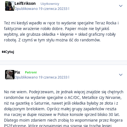
LeifErikson
Użytkownicy
Opublikowano
19 czerwca 2023
3 l
Też mi kiedyś wpadło w ręce to wydanie specjalne Teraz Rocka i
faktycznie wrażenie robiło dobre. Papier może nie był jakiś
wybitny, ale grubsza okładka + klejenie + skład graficzny robiły
robotę. Z czymś w tym stylu można iść do randomów.
Cytuj
Author stats
Pix
Patroni
Opublikowano
19 czerwca 2023
3 l
No nie wiem. Podejrzewam, że jednak więcej znajdzie się chętnych
randomów na wydanie specjalne o AC/DC, Metallice czy Nirvanie,
niż na gazetkę o Saturnie, nawet jeśli okładka byłaby ze złota i z
dołączonym brelokiem. Oprócz małej grupy zapaleńców reszta
ma raczej w dupie niszowe w Polsce konsole sprzed blisko 30 lat.
Dlatego moim zdaniem niech zrobią to wspomniane przez Rogera
PS2Extreme, które przynajmniej ma szansę się trochę lepiej