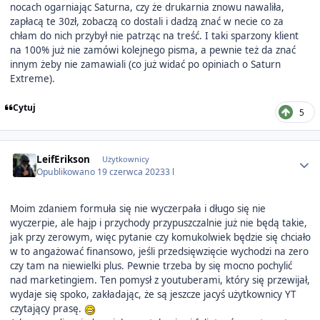
nocach ogarniając Saturna, czy że drukarnia znowu nawaliła,
zapłacą te 30zł, zobaczą co dostali i dadzą znać w necie co za
chłam do nich przybył nie patrząc na treść. I taki sparzony klient
na 100% już nie zamówi kolejnego pisma, a pewnie też da znać
innym żeby nie zamawiali (co już widać po opiniach o Saturn
Extreme).
Cytuj
5
Author stats
LeifErikson
Użytkownicy
Opublikowano
19 czerwca 2023
3 l
Moim zdaniem formuła się nie wyczerpała i długo się nie
wyczerpie, ale hajp i przychody przypuszczalnie już nie będą takie,
jak przy zerowym, więc pytanie czy komukolwiek będzie się chciało
w to angażować finansowo, jeśli przedsięwzięcie wychodzi na zero
czy tam na niewielki plus. Pewnie trzeba by się mocno pochylić
nad marketingiem. Ten pomysł z youtuberami, który się przewijał,
wydaje się spoko, zakładając, że są jeszcze jacyś użytkownicy YT
czytający prasę.