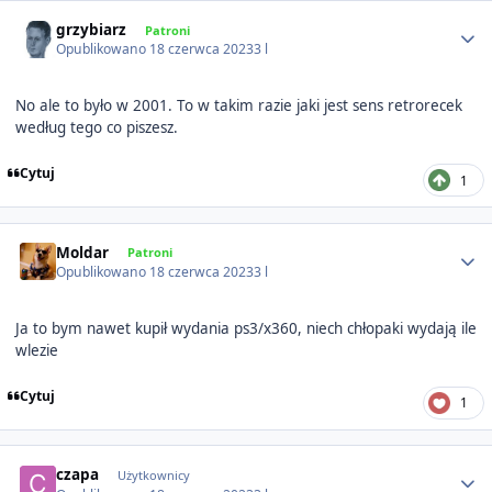
Author stats
grzybiarz
Patroni
Opublikowano
18 czerwca 2023
3 l
No ale to było w 2001. To w takim razie jaki jest sens retrorecek
według tego co piszesz.
Cytuj
1
Author stats
Moldar
Patroni
Opublikowano
18 czerwca 2023
3 l
Ja to bym nawet kupił wydania ps3/x360, niech chłopaki wydają ile
wlezie
Cytuj
1
Author stats
czapa
Użytkownicy