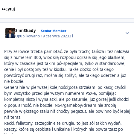
Cytuj
Author stats
SlimShady
Senior Member
Opublikowano
19 czerwca 2023
3 l
Przy zerówce trzeba pamiętać, że była trochę tańsza i też nałożyła
się z numerem 300, więc siłą rozpędu ogrzała się jego blaskiem,
który w zasadzie jest takim pół-specjalem, tylko w standardowej
cenie i był dostępny też w kiosku. Także ciężko coś takiego
powtórzyć drugi raz, można się zbliżyć, ale takiego uderzenia już
nie będzie.
Generalnie w pierwszej kolejności(poza strzałami po kasę) czyścił
bym wszystko przed pierwszym numerem PSX-a, pomijając
kompletną niszę i wynalazki, ale po saturnie, już gorzej jeśli chodzi
o popularność, nie będzie. N64/gameboy/dream nie zrobią
pewnie większego szału niż choćby pegazus, ale powinno być lepiej
niż teraz.
Recki, felietony, szczególnie te drugie, to jest sól takich wydań.
Rzeczy, które są osobiste i unikalne i których nie powtarzasz po