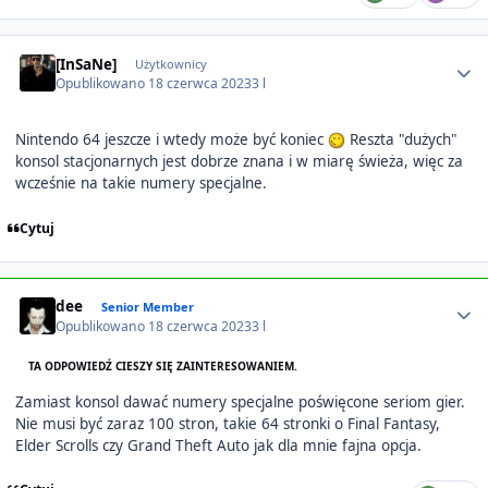
Author stats
[InSaNe]
Użytkownicy
Opublikowano
18 czerwca 2023
3 l
Nintendo 64 jeszcze i wtedy może być koniec
Reszta "dużych"
konsol stacjonarnych jest dobrze znana i w miarę świeża, więc za
wcześnie na takie numery specjalne.
Cytuj
Author stats
dee
Senior Member
Opublikowano
18 czerwca 2023
3 l
TA ODPOWIEDŹ CIESZY SIĘ ZAINTERESOWANIEM.
Zamiast konsol dawać numery specjalne poświęcone seriom gier.
Nie musi być zaraz 100 stron, takie 64 stronki o Final Fantasy,
Elder Scrolls czy Grand Theft Auto jak dla mnie fajna opcja.