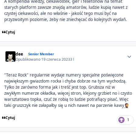
A kompendia wiedzy, ciekawostek, gier i felietonów na temat
starych platform zawsze znajdą amatorów, ludzie kupią nawet z
czystej ciekawości, ale no właśnie - jakość tego musi być na
przyzwoitym poziomie, żeby nie zniechęcać do kolejnych wydań.
Cytuj
Author stats
dee
Senior Member
Opublikowano
19 czerwca 2023
3 l
"Teraz Rock" regularnie wydaje numery specjalne poświęcone
największym gwiazdom rocka i chyba dobrze na tym wychodzą.
Tylko że zarówno forma jak i treść jest top. Grubsza niż w
zwykłym numerze okładka, więcej stron, klejony grzbiet no i czysto
warsztatowo topka, czuć że robią to ludzie potrafiący pisać. Więc
taki gruszczyk nie załapałby się u nich nawet na parzenie kawy
Cytuj
1
Author stats