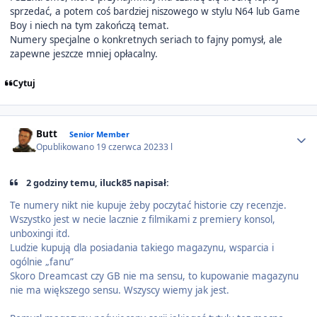
sprzedać, a potem coś bardziej niszowego w stylu N64 lub Game
Boy i niech na tym zakończą temat.
Numery specjalne o konkretnych seriach to fajny pomysł, ale
zapewne jeszcze mniej opłacalny.
Cytuj
Author stats
Butt
Senior Member
Opublikowano
19 czerwca 2023
3 l
2 godziny temu, iluck85 napisał:
Te numery nikt nie kupuje żeby poczytać historie czy recenzje.
Wszystko jest w necie lacznie z filmikami z premiery konsol,
unboxingi itd.
Ludzie kupują dla posiadania takiego magazynu, wsparcia i
ogólnie „fanu”
Skoro Dreamcast czy GB nie ma sensu, to kupowanie magazynu
nie ma większego sensu. Wszyscy wiemy jak jest.