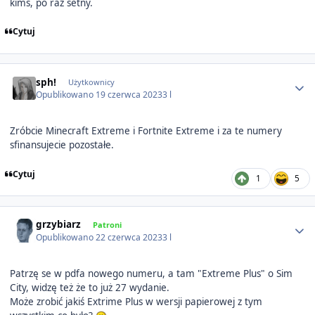
kimś, po raz setny.
Cytuj
Author stats
sph!
Użytkownicy
Opublikowano
19 czerwca 2023
3 l
Zróbcie Minecraft Extreme i Fortnite Extreme i za te numery
sfinansujecie pozostałe.
Cytuj
1
5
Author stats
grzybiarz
Patroni
Opublikowano
22 czerwca 2023
3 l
Patrzę se w pdfa nowego numeru, a tam "Extreme Plus" o Sim
City, widzę też że to już 27 wydanie.
Może zrobić jakiś Extrime Plus w wersji papierowej z tym