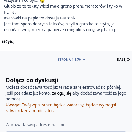
wszystkim co było?
Głupio że te teksty widzi małe grono prenumeratorów i tylko w
PDFie.
Kserówki na papierze dostają Patroni?
Jest tam sporo dobrych tekstów, a tylko garstka to czyta, ja
osobiście wolę mieć na papierze i miętolić strony, wąchać itp.
Cytuj
O
STRONA 1 Z 70
DALEJ
Dołącz do dyskusji
Możesz dodać zawartość już teraz a zarejestrować się później.
Jeśli posiadasz już konto,
zaloguj się
aby dodać zawartość za jego
pomocą.
Uwaga:
Twój wpis zanim będzie widoczny, będzie wymagał
zatwierdzenia moderatora.