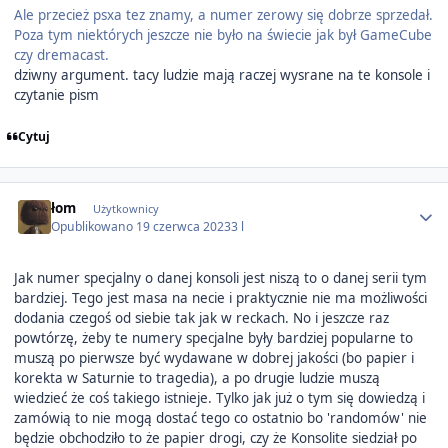
Ale przecież psxa tez znamy, a numer zerowy się dobrze sprzedał.
Poza tym niektórych jeszcze nie było na świecie jak był GameCube
czy dremacast.
dziwny argument. tacy ludzie mają raczej wysrane na te konsole i
czytanie pism
Cytuj
Author stats
łom
Użytkownicy
Opublikowano
19 czerwca 2023
3 l
Jak numer specjalny o danej konsoli jest niszą to o danej serii tym
bardziej. Tego jest masa na necie i praktycznie nie ma możliwości
dodania czegoś od siebie tak jak w reckach. No i jeszcze raz
powtórzę, żeby te numery specjalne były bardziej popularne to
muszą po pierwsze być wydawane w dobrej jakości (bo papier i
korekta w Saturnie to tragedia), a po drugie ludzie muszą
wiedzieć że coś takiego istnieje. Tylko jak już o tym się dowiedzą i
zamówią to nie mogą dostać tego co ostatnio bo 'randomów' nie
będzie obchodziło to że papier drogi, czy że Konsolite siedział po