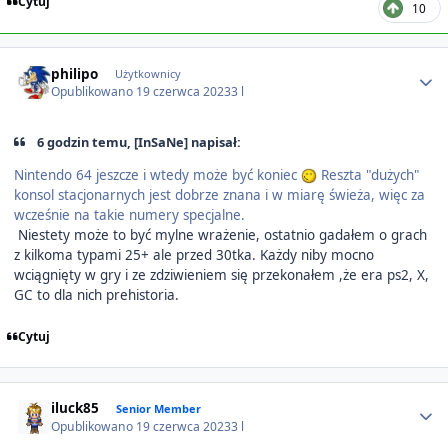
Cytuj
10
Author stats
philipo
Użytkownicy
Opublikowano
19 czerwca 2023
3 l
6 godzin temu, [InSaNe] napisał:
Nintendo 64 jeszcze i wtedy może być koniec
Reszta "dużych"
konsol stacjonarnych jest dobrze znana i w miarę świeża, więc za
wcześnie na takie numery specjalne.
Niestety może to być mylne wrażenie, ostatnio gadałem o grach
z kilkoma typami 25+ ale przed 30tka. Każdy niby mocno
wciągnięty w gry i ze zdziwieniem się przekonałem ,że era ps2, X,
GC to dla nich prehistoria.
Cytuj
Author stats
iluck85
Senior Member
Opublikowano
19 czerwca 2023
3 l