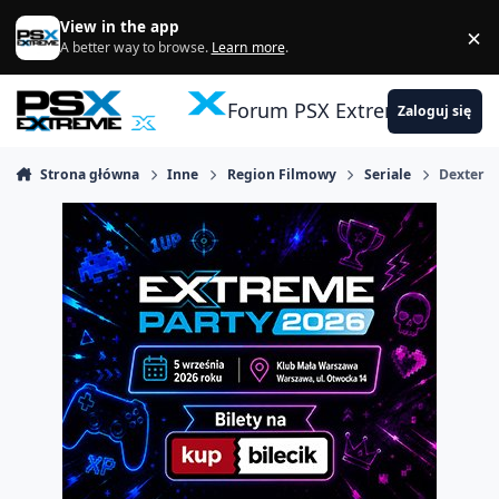
Skocz do zawartości
View in the app
×
Di
A better way to browse.
Learn more
.
Forum PSX Extreme
Zaloguj się
Strona główna
Inne
Region Filmowy
Seriale
Dexter