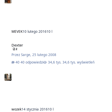
MEVEK
10 lutego 2016
10 l
Dexter
2
Przez
Sarge
,
25 lutego 2008
40 odpowiedzi
34,6 tys. wyświetleń
wozek
14 stycznia 2016
10 l