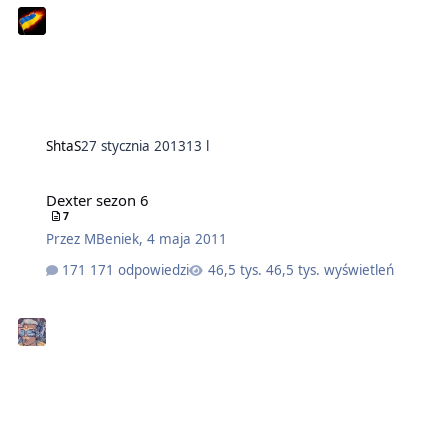
ShtaS
27 stycznia 2013
13 l
Dexter sezon 6
7
Przez
MBeniek
,
4 maja 2011
171 odpowiedzi
46,5 tys. wyświetleń