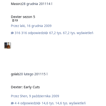
Masorz
28 grudnia 2011
14 l
Dexter sezon 5
13
Przez
laki
,
16 grudnia 2009
316 odpowiedzi
67,2 tys. wyświetleń
golab
20 lutego 2011
15 l
Dexter: Early Cuts
Przez
Shen
,
9 października 2009
4 odpowiedzi
14,6 tys. wyświetleń