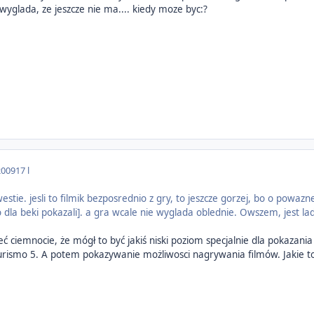
yglada, ze jeszcze nie ma.... kiedy moze byc:?
2009
17 l
stie. jesli to filmik bezposrednio z gry, to jeszcze gorzej, bo o powazn
o dla beki pokazali]. a gra wcale nie wyglada oblednie. Owszem, jest la
eć ciemnocie, że mógł to być jakiś niski poziom specjalnie dla pokazan
ismo 5. A potem pokazywanie możliwosci nagrywania filmów. Jakie to 