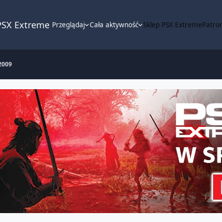
PSX Extreme
Przeglądaj
Cała aktywność
Sklep PSX Extreme
Patron
2009