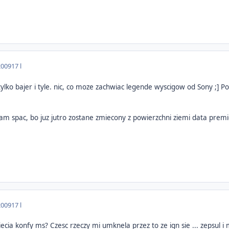
2009
17 l
ylko bajer i tyle. nic, co moze zachwiac legende wyscigow od Sony ;] P
am spac, bo juz jutro zostane zmiecony z powierzchni ziemi data premi
2009
17 l
niecia konfy ms? Czesc rzeczy mi umknela przez to ze ign sie ... zepsul