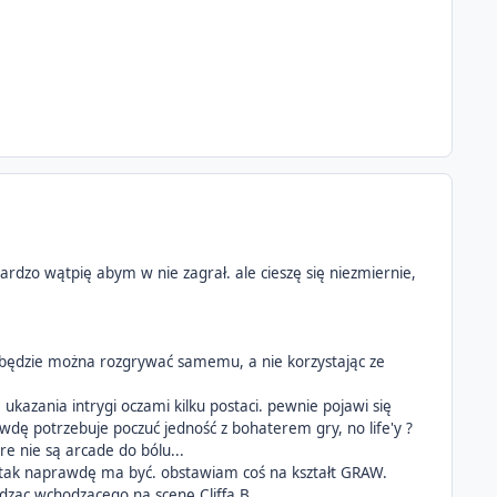
ardzo wątpię abym w nie zagrał. ale cieszę się niezmiernie,
e będzie można rozgrywać samemu, a nie korzystając ze
kazania intrygi oczami kilku postaci. pewnie pojawi się
rawdę potrzebuje poczuć jedność z bohaterem gry, no life'y ?
e nie są arcade do bólu...
o tak naprawdę ma być. obstawiam coś na kształt GRAW.
dząc wchodzącego na scenę Cliffa B.