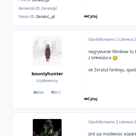
Nintendo ID:
Zeratulpl
Cytuj
Steam ID:
Zeratul__pl
Opublikowano
2 czerwca 
nagrywanie filmikow to t
z telewizora
ok Zeratul fanboju, spad
bountyhunter
Użytkownicy
654
411
odpowiedzi
Reputacja
Cytuj
Opublikowano
2 czerwca 
Jest juz mozliwosc sciag