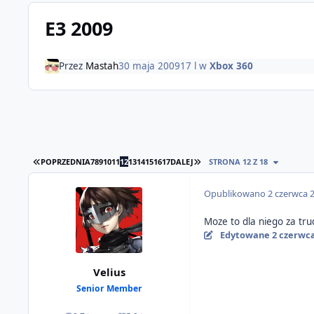
E3 2009
Przez
Mastah
30 maja 2009
17 l
w
Xbox 360
PIERWSZA STRONA
OSTATNIA STRONA
POPRZEDNIA
7
8
9
10
11
12
13
14
15
16
17
DALEJ
STRONA 12 Z 18
Opublikowano
2 czerwca 
Moze to dla niego za tr
Edytowane
2 czerwc
Velius
Senior Member