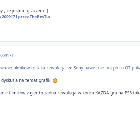
 , że jestem graczem :]
a 2009
17 l
przez TheBesTia
2009
17 l
ywanie filmikow to taka rewolucja, ze Sony nawet nie ma po co GT pok
 dyskusja na temat grafiki
wanie filmikow z gier to zadna rewolucja w koncu KAZDA gra na PS3 ta