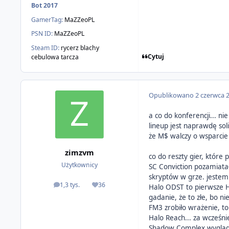
Bot 2017
GamerTag:
MaZZeoPL
PSN ID:
MaZZeoPL
Steam ID:
rycerz blachy
Cytuj
cebulowa tarcza
Opublikowano
2 czerwca 
a co do konferencji... ni
lineup jest naprawdę sol
że M$ walczy o wsparci
zimzvm
co do reszty gier, które p
Użytkownicy
SC Conviction pozamiata
skryptów w grze. jestem
1,3 tys.
36
Halo ODST to pierwsze Ha
odpowiedzi
Reputacja
gadanie, że to złe, bo n
FM3 zrobiło wrażenie, t
Halo Reach... za wcześn
Shadow Complex wygląda 