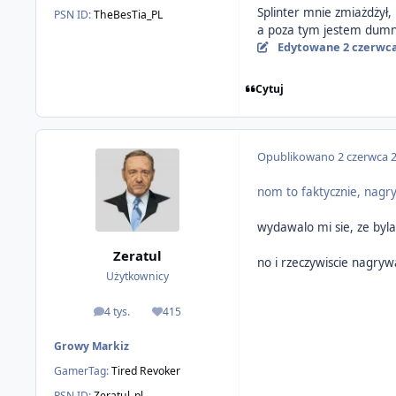
Splinter mnie zmiażdżył,
PSN ID:
TheBesTia_PL
a poza tym jestem dumny
Edytowane
2 czerwc
Cytuj
Opublikowano
2 czerwca 
nom to faktycznie, nagr
wydawalo mi sie, ze byla
Zeratul
no i rzeczywiscie nagry
Użytkownicy
4 tys.
415
odpowiedzi
Reputacja
Growy Markiz
GamerTag:
Tired Revoker
PSN ID:
Zeratul_pl