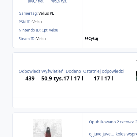
9,7 tys.
5,9 tys.
odpowiedzi
Reputacja
GamerTag:
Velius PL
PSN ID:
Velsu
Nintendo ID:
Cpt_Velsu
Cytuj
Steam ID:
Velsu
Odpowiedzi
Wyświetleń
Dodano
Ostatniej odpowiedzi
439
50,9 tys.
17 l
17 l
17 l
17 l
Opublikowano
2 czerwca 
oj juve juve... koles ws