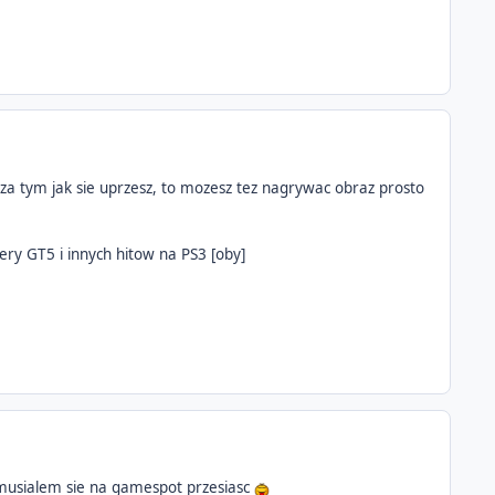
oza tym jak sie uprzesz, to mozesz tez nagrywac obraz prosto
ery GT5 i innych hitow na PS3 [oby]
 i musialem sie na gamespot przesiasc