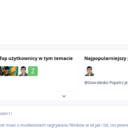
Top użytkownicy w tym temacie
Najpopularniejszy 
@Gooralesk
Expand topic overview
2009
17 l
prost mowi o mozliwosciach nagrywaniu filmikow w sd jak i hd, cos pewni