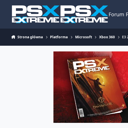
Skocz do zawartości
Forum 
Strona główna
Platforma
Microsoft
Xbox 360
E3 