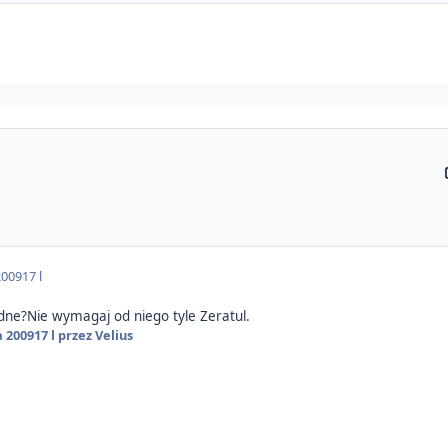
2009
17 l
udne?Nie wymagaj od niego tyle Zeratul.
a 2009
17 l
przez Velius