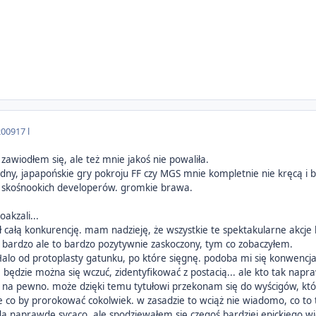
2009
17 l
e zawiodłem się, ale też mnie jakoś nie powaliła.
idny, japapońskie gry pokroju FF czy MGS mnie kompletnie nie kręcą i b
e skośnookich developerów. gromkie brawa.
oakzali...
ł całą konkurencję. mam nadzieję, że wszystkie te spektakularne akcj
 bardzo ale to bardzo pozytywnie zaskoczony, tym co zobaczyłem.
lo od protoplasty gatunku, po które sięgnę. podoba mi się konwencja u
ie będzie można się wczuć, zidentyfikować z postacią... ale kto tak nap
o na pewno. może dzięki temu tytułowi przekonam się do wyścigów, któr
ie co by prorokować cokolwiek. w zasadzie to wciąż nie wiadomo, co t
naprawdę sycąco, ale spodziewałem się czegoś bardziej epickiego wi