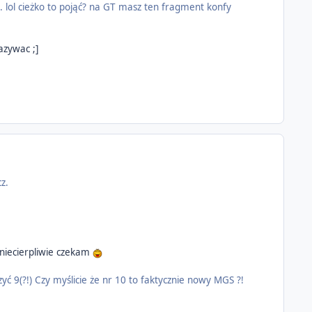
 lol cieżko to pojąć? na GT masz ten fragment konfy
azywac ;]
z.
k niecierpliwie czekam
zyć 9(?!) Czy myślicie że nr 10 to faktycznie nowy MGS ?!