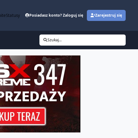
ite
Statusy
Posiadasz konto? Zaloguj się
Zarejestruj się
Szukaj...