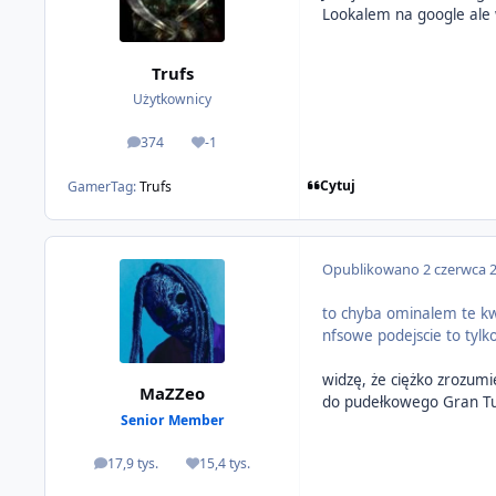
Lookalem na google ale w
Trufs
Użytkownicy
374
-1
odpowiedzi
Reputacja
Cytuj
GamerTag:
Trufs
Opublikowano
2 czerwca 
to chyba ominalem te kwe
nfsowe podejscie to tylk
widzę, że ciężko zrozumi
MaZZeo
do pudełkowego Gran Tur
Senior Member
17,9 tys.
15,4 tys.
odpowiedzi
Reputacja