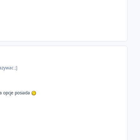
azywac ;]
ka opcje posiada