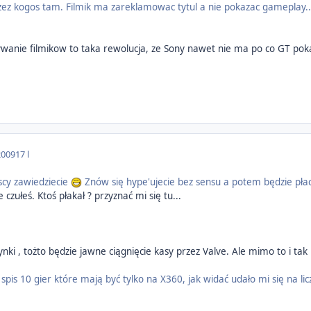
ez kogos tam. Filmik ma zareklamowac tytul a nie pokazac gameplay...
ywanie filmikow to taka rewolucja, ze Sony nawet nie ma po co GT pok
2009
17 l
yscy zawiedziecie
Znów się hype'ujecie bez sensu a potem będzie płac
e czułeś. Ktoś płakał ? przyznać mi się tu...
dynki , tożto będzie jawne ciągnięcie kasy przez Valve. Ale mimo to i ta
spis 10 gier które mają być tylko na X360, jak widać udało mi się na lic