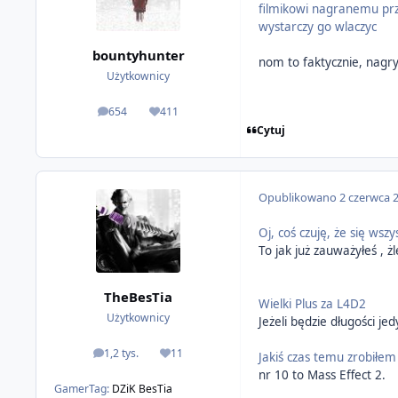
filmikowi nagranemu prz
wystarczy go wlaczyc
bountyhunter
nom to faktycznie, nagr
Użytkownicy
654
411
odpowiedzi
Reputacja
Cytuj
Opublikowano
2 czerwca 
Oj, coś czuję, że się wsz
To jak już zauważyłeś , żl
TheBesTia
Wielki Plus za L4D2
Użytkownicy
Jeżeli będzie długości je
1,2 tys.
11
Jakiś czas temu zrobiłem 
odpowiedzi
Reputacja
nr 10 to Mass Effect 2.
GamerTag:
DZiK BesTia