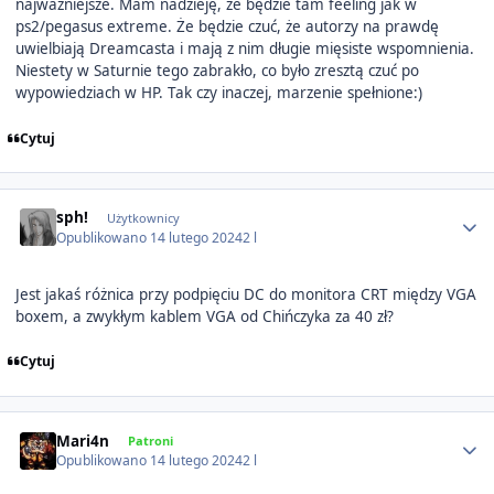
najważniejsze. Mam nadzieję, że będzie tam feeling jak w
ps2/pegasus extreme. Że będzie czuć, że autorzy na prawdę
uwielbiają Dreamcasta i mają z nim długie mięsiste wspomnienia.
Niestety w Saturnie tego zabrakło, co było zresztą czuć po
wypowiedziach w HP. Tak czy inaczej, marzenie spełnione:)
Cytuj
Author stats
sph!
Użytkownicy
Opublikowano
14 lutego 2024
2 l
Jest jakaś różnica przy podpięciu DC do monitora CRT między VGA
boxem, a zwykłym kablem VGA od Chińczyka za 40 zł?
Cytuj
Author stats
Mari4n
Patroni
Opublikowano
14 lutego 2024
2 l