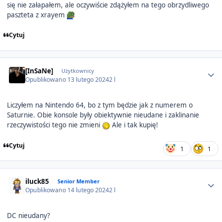
się nie załapałem, ale oczywiście zdążyłem na tego obrzydliwego
paszteta z xrayem
Cytuj
Author stats
[InSaNe]
Użytkownicy
Opublikowano
13 lutego 2024
2 l
Liczyłem na Nintendo 64, bo z tym będzie jak z numerem o
Saturnie. Obie konsole były obiektywnie nieudane i zaklinanie
rzeczywistości tego nie zmieni
Ale i tak kupię!
Cytuj
1
1
Author stats
iluck85
Senior Member
Opublikowano
14 lutego 2024
2 l
DC nieudany?