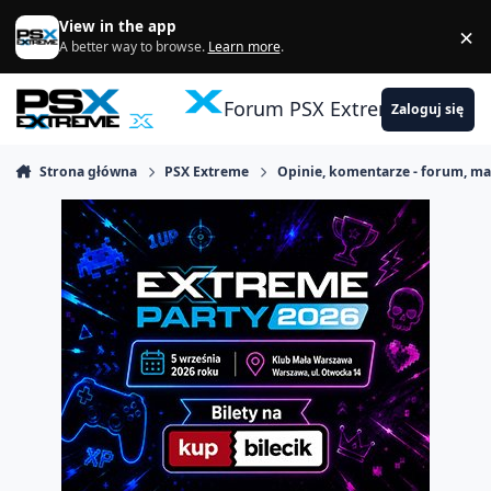
Skocz do zawartości
View in the app
×
Di
A better way to browse.
Learn more
.
Forum PSX Extreme
Zaloguj się
Strona główna
PSX Extreme
Opinie, komentarze - forum, m