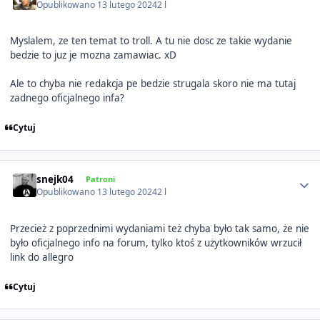
Opublikowano
13 lutego 2024
2 l
Myslalem, ze ten temat to troll. A tu nie dosc ze takie wydanie
bedzie to juz je mozna zamawiac. xD
Ale to chyba nie redakcja pe bedzie strugala skoro nie ma tutaj
zadnego oficjalnego infa?
Cytuj
Author stats
snejk04
Patroni
Opublikowano
13 lutego 2024
2 l
Przecież z poprzednimi wydaniami też chyba było tak samo, że nie
było oficjalnego info na forum, tylko ktoś z użytkowników wrzucił
link do allegro
Cytuj