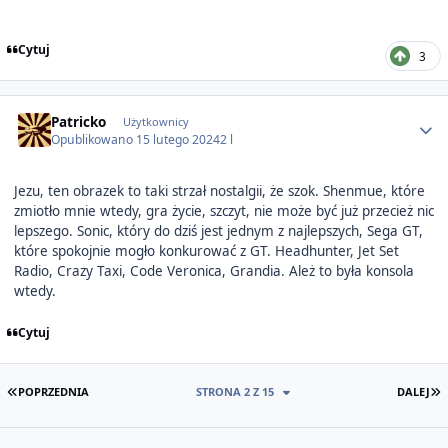
Cytuj
3
Author stats
Patricko
Użytkownicy
Opublikowano
15 lutego 2024
2 l
Jezu, ten obrazek to taki strzał nostalgii, że szok. Shenmue, które
zmiotło mnie wtedy, gra życie, szczyt, nie może być już przecież nic
lepszego. Sonic, który do dziś jest jednym z najlepszych, Sega GT,
które spokojnie mogło konkurować z GT. Headhunter, Jet Set
Radio, Crazy Taxi, Code Veronica, Grandia. Ależ to była konsola
wtedy.
Cytuj
PIERWSZA STRONA
O
POPRZEDNIA
STRONA 2 Z 15
DALEJ