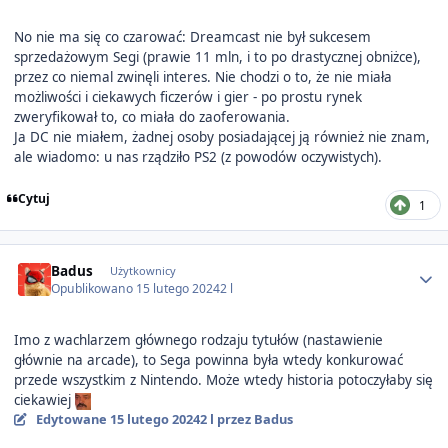
No nie ma się co czarować: Dreamcast nie był sukcesem
sprzedażowym Segi (prawie 11 mln, i to po drastycznej obniżce),
przez co niemal zwinęli interes. Nie chodzi o to, że nie miała
możliwości i ciekawych ficzerów i gier - po prostu rynek
zweryfikował to, co miała do zaoferowania.
Ja DC nie miałem, żadnej osoby posiadającej ją również nie znam,
ale wiadomo: u nas rządziło PS2 (z powodów oczywistych).
Cytuj
1
Author stats
Badus
Użytkownicy
Opublikowano
15 lutego 2024
2 l
Imo z wachlarzem głównego rodzaju tytułów (nastawienie
głównie na arcade), to Sega powinna była wtedy konkurować
przede wszystkim z Nintendo. Może wtedy historia potoczyłaby się
ciekawiej
Edytowane
15 lutego 2024
2 l
przez Badus