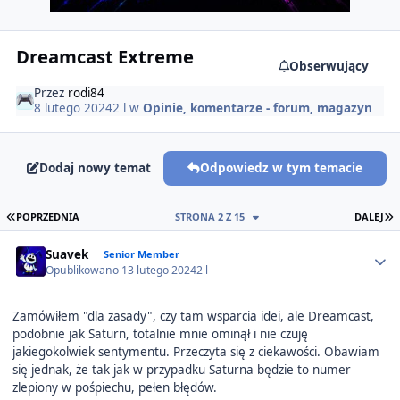
Dreamcast Extreme
Obserwujący
Przez
rodi84
8 lutego 2024
2 l
w
Opinie, komentarze - forum, magazyn
Dodaj nowy temat
Odpowiedz w tym temacie
PIERWSZA STRONA
O
POPRZEDNIA
STRONA 2 Z 15
DALEJ
Author stats
Suavek
Senior Member
Opublikowano
13 lutego 2024
2 l
Zamówiłem "dla zasady", czy tam wsparcia idei, ale Dreamcast,
podobnie jak Saturn, totalnie mnie ominął i nie czuję
jakiegokolwiek sentymentu. Przeczyta się z ciekawości. Obawiam
się jednak, że tak jak w przypadku Saturna będzie to numer
zlepiony w pośpiechu, pełen błędów.