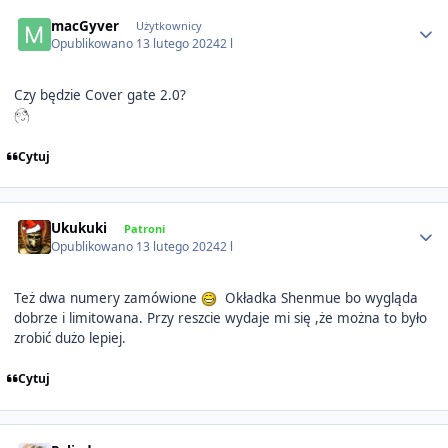
Author stats
macGyver
Użytkownicy
Opublikowano
13 lutego 2024
2 l
Czy będzie Cover gate 2.0?
Cytuj
Author stats
Ukukuki
Patroni
Opublikowano
13 lutego 2024
2 l
Też dwa numery zamówione
Okładka Shenmue bo wygląda
dobrze i limitowana. Przy reszcie wydaje mi się ,że można to było
zrobić dużo lepiej.
Cytuj
Author stats