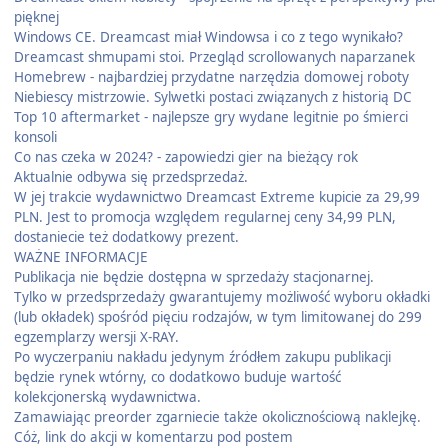
pięknej
Windows CE. Dreamcast miał Windowsa i co z tego wynikało?
Dreamcast shmupami stoi. Przegląd scrollowanych naparzanek
Homebrew - najbardziej przydatne narzędzia domowej roboty
Niebiescy mistrzowie. Sylwetki postaci związanych z historią DC
Top 10 aftermarket - najlepsze gry wydane legitnie po śmierci
konsoli
Co nas czeka w 2024? - zapowiedzi gier na bieżący rok
Aktualnie odbywa się przedsprzedaż.
W jej trakcie wydawnictwo Dreamcast Extreme kupicie za 29,99
PLN. Jest to promocja względem regularnej ceny 34,99 PLN,
dostaniecie też dodatkowy prezent.
WAŻNE INFORMACJE
Publikacja nie będzie dostępna w sprzedaży stacjonarnej.
Tylko w przedsprzedaży gwarantujemy możliwość wyboru okładki
(lub okładek) spośród pięciu rodzajów, w tym limitowanej do 299
egzemplarzy wersji X-RAY.
Po wyczerpaniu nakładu jedynym źródłem zakupu publikacji
będzie rynek wtórny, co dodatkowo buduje wartość
kolekcjonerską wydawnictwa.
Zamawiając preorder zgarniecie także okolicznościową naklejkę.
Cóż, link do akcji w komentarzu pod postem