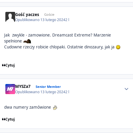
Gość yaczes
Goście
Opublikowano
13 lutego 2024
2 l
Jak zwykle - zamowione. Dreamcast Extreme? Marzenie
spelnione
Cudowne rzeczy robicie chlopaki. Ostatnie dinozaury, jak ja
Cytuj
Author stats
MYSZa7
Senior Member
Opublikowano
13 lutego 2024
2 l
dwa numery zamówione
Cytuj