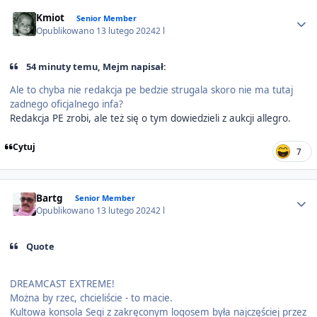
Author stats
Kmiot
Senior Member
Opublikowano
13 lutego 2024
2 l
54 minuty temu, Mejm napisał:
Ale to chyba nie redakcja pe bedzie strugala skoro nie ma tutaj
zadnego oficjalnego infa?
Redakcja PE zrobi, ale też się o tym dowiedzieli z aukcji allegro.
Cytuj
7
Author stats
Bartg
Senior Member
Opublikowano
13 lutego 2024
2 l
Quote
DREAMCAST EXTREME!
Można by rzec, chcieliście - to macie.
Kultowa konsola Segi z zakręconym logosem była najczęściej przez