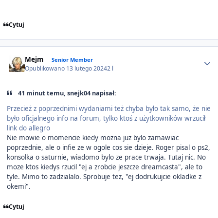
Cytuj
Author stats
Mejm
Senior Member
Opublikowano
13 lutego 2024
2 l
41 minut temu, snejk04 napisał:
Przecież z poprzednimi wydaniami też chyba było tak samo, że nie
było oficjalnego info na forum, tylko ktoś z użytkowników wrzucił
link do allegro
Nie mowie o momencie kiedy mozna juz bylo zamawiac
poprzednie, ale o infie ze w ogole cos sie dzieje. Roger pisal o ps2,
konsolka o saturnie, wiadomo bylo ze prace trwaja. Tutaj nic. No
moze ktos kiedys rzucil "ej a zrobcie jeszcze dreamcasta", ale to
tyle. Mimo to zadzialalo. Sprobuje tez, "ej dodrukujcie okladke z
okemi".
Cytuj