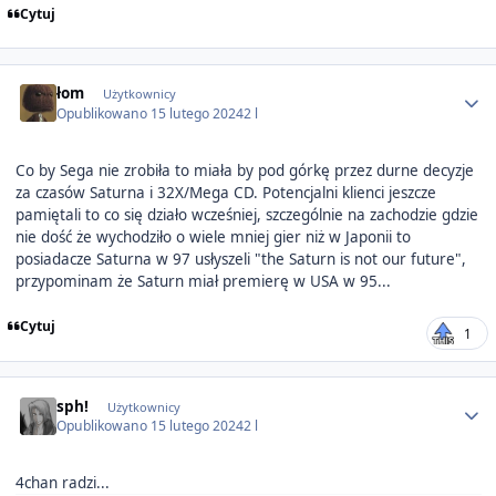
Cytuj
Author stats
łom
Użytkownicy
Opublikowano
15 lutego 2024
2 l
Co by Sega nie zrobiła to miała by pod górkę przez durne decyzje
za czasów Saturna i 32X/Mega CD. Potencjalni klienci jeszcze
pamiętali to co się działo wcześniej, szczególnie na zachodzie gdzie
nie dość że wychodziło o wiele mniej gier niż w Japonii to
posiadacze Saturna w 97 usłyszeli "the Saturn is not our future",
przypominam że Saturn miał premierę w USA w 95...
Cytuj
1
Author stats
sph!
Użytkownicy
Opublikowano
15 lutego 2024
2 l
4chan radzi...