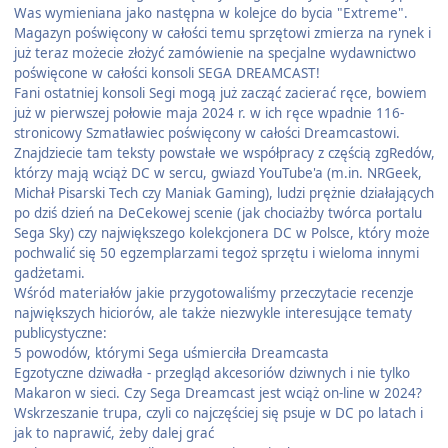
Was wymieniana jako następna w kolejce do bycia "Extreme".
Magazyn poświęcony w całości temu sprzętowi zmierza na rynek i
już teraz możecie złożyć zamówienie na specjalne wydawnictwo
poświęcone w całości konsoli SEGA DREAMCAST!
Fani ostatniej konsoli Segi mogą już zacząć zacierać ręce, bowiem
już w pierwszej połowie maja 2024 r. w ich ręce wpadnie 116-
stronicowy Szmatławiec poświęcony w całości Dreamcastowi.
Znajdziecie tam teksty powstałe we współpracy z częścią zgRedów,
którzy mają wciąż DC w sercu, gwiazd YouTube'a (m.in. NRGeek,
Michał Pisarski Tech czy Maniak Gaming), ludzi prężnie działających
po dziś dzień na DeCekowej scenie (jak chociażby twórca portalu
Sega Sky) czy największego kolekcjonera DC w Polsce, który może
pochwalić się 50 egzemplarzami tegoż sprzętu i wieloma innymi
gadżetami.
Wśród materiałów jakie przygotowaliśmy przeczytacie recenzje
największych hiciorów, ale także niezwykle interesujące tematy
publicystyczne:
5 powodów, którymi Sega uśmierciła Dreamcasta
Egzotyczne dziwadła - przegląd akcesoriów dziwnych i nie tylko
Makaron w sieci. Czy Sega Dreamcast jest wciąż on-line w 2024?
Wskrzeszanie trupa, czyli co najczęściej się psuje w DC po latach i
jak to naprawić, żeby dalej grać