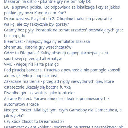
Makaron na ostro - pikantne gry nie ominęły DC
DC, a sprawa polska. Kto odpowiada za lokalizacje i czy są jakieś
polskie gry poza Kangurkiem Kao?
Dreamcast vs. Playstation 2. Oficjalnie makaron przegrał tę
walkę, ale czy faktycznie był gorszy?
Gramy bez płyty. Poradnik na temat urządzeń pozwalających grać
bez napędu
Bleemcast - najlepszy legalny emulator Szaraka
Shenmue. Historia gry wszechczasów
Gdzie ta Fifa panie? Kulisy absencji najpopularniejszej serii
sportowej i przegląd alternatyw
VMU - więcej niż karta pamięci
Pod piracką banderą. Piractwo z pewnością nie pomogło konsoli,
ale zwiększyło jej popularność
Zakazane marzenia - przegląd nigdy niewydanych gier, które
ostatecznie ukazały się boczną furtką
Pisz albo giń - klawiatura jako kontroler
Arcade Perfect. Porównanie gier idealnie przeniesionych z
automatów arcade
Neogeo Pocket. Miał być tym, czym Gameboy dla Gamecube'a, a
jak wyszło?
Czy Xbox Classic to Dreamcast 2?
Dreamcast okiem kobiety - spojrzenie na sprzęt z perspektywy płci