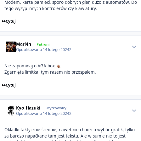
Modem, karta pamięci, sporo dobrych gier, dużo z automatów. Do
tego wysyp innych kontrolerów czy klawiatury.
Cytuj
Author stats
Mari4n
Patroni
Opublikowano
14 lutego 2024
2 l
Nie zapominaj o VGA box
Zgarnięta limitka, tym razem nie przespałem.
Cytuj
Author stats
Kyo_Hazuki
Użytkownicy
Opublikowano
14 lutego 2024
2 l
Okładki faktycznie średnie, nawet nie chodzi o wybór grafik, tylko
za bardzo napaćkane tam jest tekstu. Ale w sumie nie to jest