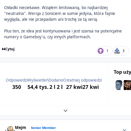
Okładki nieciekawe. Wziąłem limitowaną, bo najbardziej
"neutralna". Wersja z Soniciem w sumie jedyna, która fajnie
wygląda, ale nie przepadam ani trochę za tą serią.
Plus ten, że idea jest kontynuowana i jest szansa na potencjalne
numery o Gameboy'u, czy innych platformach.
Cytuj
1
3
Top uż
Odpowiedzi
Wyświetleń
Dodano
Ostatniej odpowiedzi
350
54,4 tys.
2 l
2 l
27 kwi
27 kwi
Expand topic overview
Author stats
Mejm
Senior Member