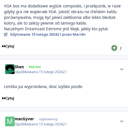
VGA box ma dodatkowe wyjście composite, i przełącznik, w razie
gdyby gra nie wspierała VGA. Jakość obrazu na chińskim kablu
porównywalna, mogą być jakieś zakłócenia albo lekko bledsze
kolory, ale to zależy pewnie od samego kabla.
Naczelnym Dreamcast Extreme jest Majk, jakby kto pytał.
Edytowane
15 lutego 2024
2 l
przez Mari4n
Cytuj
2
Author stats
Shen
Patroni
Opublikowano
15 lutego 2024
2 l
Limitka juz wyprzedana, dosc szybko poszło
Cytuj
Author stats
macGyver
Użytkownicy
Opublikowano
15 lutego 2024
2 l