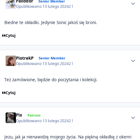
Paliodor
Senior Member
Opublikowano
13 lutego 2024
2 l
Biedne te okładki. Jedynie Sonic jakoś się broni.
Cytuj
Author stats
PiotrekP
Senior Member
Opublikowano
13 lutego 2024
2 l
Też zamówione, będzie do poczytania i kolekcji.
Cytuj
Author stats
Pix
Patroni
Opublikowano
13 lutego 2024
2 l
Jezu, jak ja nienawidzę mojego życia. Na piękną okładkę z okemi