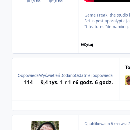
2,9 tys.
5,8 tys.
odpowiedzi
Reputacja
Game Freak, the studio 
Set in post-apocalyptic 
It features "demanding, 
Cytuj
T
Odpowiedzi
Wyświetleń
Dodano
Ostatniej odpowiedzi
114
9,4 tys.
1 r
1 r
6 godz.
6 godz.
Opublikowano
8 czerwca 