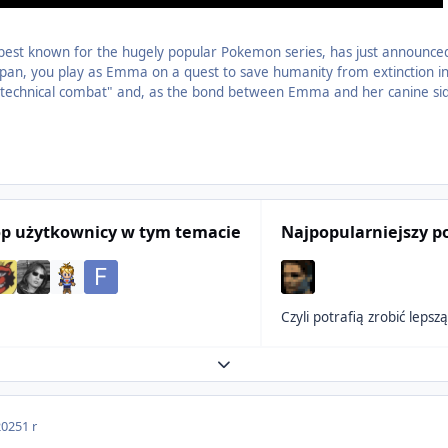
best known for the hugely popular Pokemon series, has just announced
Japan, you play as Emma on a quest to save humanity from extinction i
technical combat" and, as the bond between Emma and her canine sideki
op użytkownicy w tym temacie
Najpopularniejszy p
Czyli potrafią zrobić leps
Expand topic overview
2025
1 r