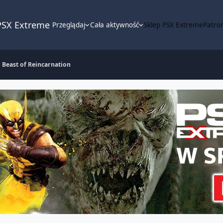
PSX Extreme
Przeglądaj
Cała aktywność
Sklep PSX Extreme
Patron
Beast of Reincarnation