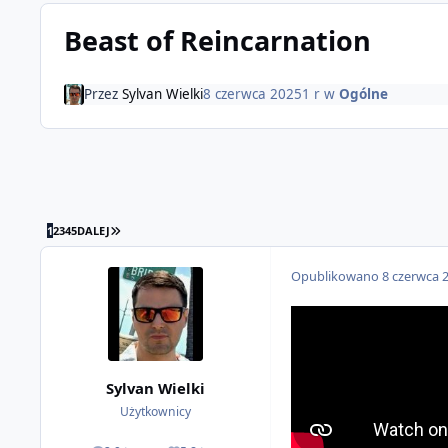
Beast of Reincarnation
Przez
Sylvan Wielki
8 czerwca 2025
1 r
w
Ogólne
OSTATNIA STRONA
1
2
3
4
5
DALEJ
Opublikowano
8 czerwca 
Sylvan Wielki
Użytkownicy