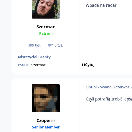
Wpada na radar
Szermac
Patroni
9 tys.
4,5 tys.
odpowiedzi
Reputacja
Niszczyciel Branży
Cytuj
PSN ID:
Szermac
Opublikowano
8 czerwca 
Czyli potrafią zrobić le
Czoperrr
Senior Member