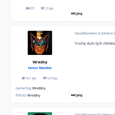
972
1,5 tys.
odpowiedzi
Reputacja
Cytuj
Opublikowano
9 czerwca 
Trochę dużo tych chińskic
Wredny
Senior Member
14,1 tys.
12,4 tys.
odpowiedzi
Reputacja
GamerTag:
Wreddny
Cytuj
PSN ID:
Wreddny
Opublikowano
9 czerwca 