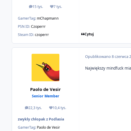
15 tys.
7 tys.
odpowiedzi
Reputacja
GamerTag:
mChapmann
PSN ID:
Czoperrr
Cytuj
Steam ID:
czoperrr
Opublikowano
8 czerwca 
Największy mindfuck mia
Paolo de Vesir
Senior Member
22,3 tys.
10,4 tys.
odpowiedzi
Reputacja
zwykły chłopak z Podlasia
GamerTag:
Paolo de Vesir