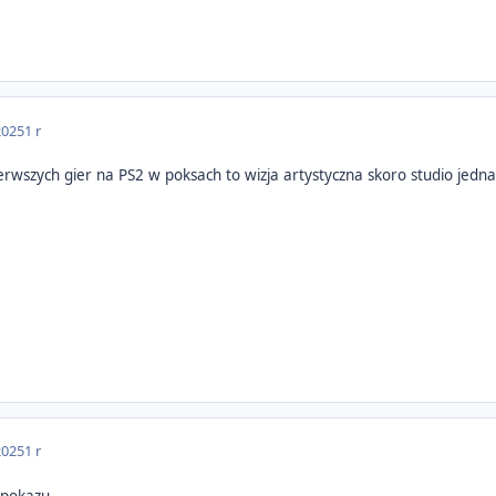
2025
1 r
rwszych gier na PS2 w poksach to wizja artystyczna skoro studio jedna
2025
1 r
 pokazu.