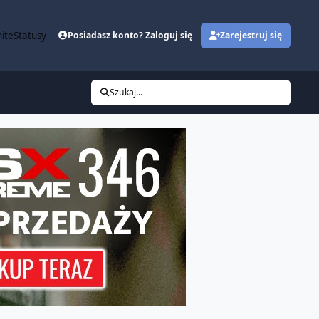
ite
Statusy
Posiadasz konto? Zaloguj się
Zarejestruj się
Szukaj...