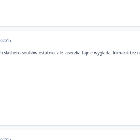
2025
1 r
h slashero-soulsów ostatnio, ale laseczka fajnie wygląda, klimacik też 
2025
1 r