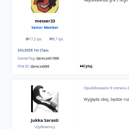
messer33
Senior Member
17,2 tys.
8,7 tys.
odpowiedzi
Reputacja
SOLDIER 1st Class
GamerTag:
dareczek1988
Cytuj
PSN ID:
dareczek88
Opublikowano
9 czerwca 
Wygląda okej, będzie rus
Jukka Sarasti
Użytkownicy