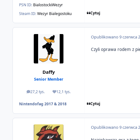
PSN ID:
BialostockiWezyr
Cytuj
Steam ID:
Wezyr Bialegostoku
Opublikowano
9 czerwca 
Czyli oprawa rodem z pie
Daffy
Senior Member
27,2 tys.
12,1 tys.
odpowiedzi
Reputacja
Cytuj
Nintendofag 2017 & 2018
Opublikowano
9 czerwca 
Najciekawsza gra z tego