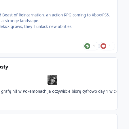
 Beast of Reincarnation, an action RPG coming to Xbox/PS5.
n a strange landscape.
ck grows, they'll unlock new abilities.
1
1
osty
zą grafę niż w Pokemonach.
Ja oczywiście biorę cyfrowo day 1 w ciemno. 