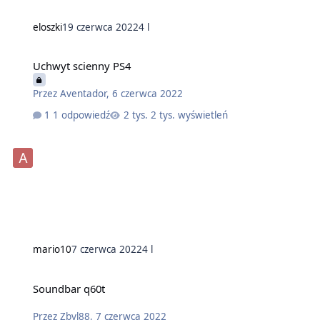
eloszki
19 czerwca 2022
4 l
Uchwyt scienny PS4
Przez
Aventador
,
6 czerwca 2022
1 odpowiedź
2 tys. wyświetleń
mario10
7 czerwca 2022
4 l
Soundbar q60t
Przez
Zbyl88
,
7 czerwca 2022