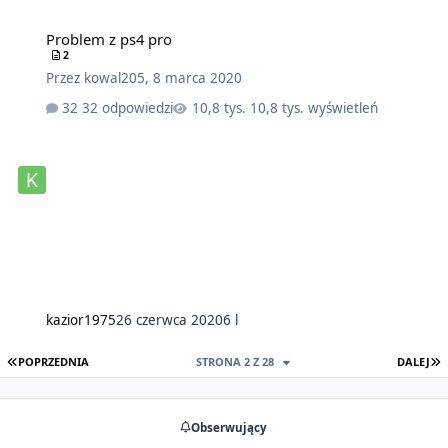
Problem z ps4 pro
2
Przez
kowal205
,
8 marca 2020
32 odpowiedzi
10,8 tys. wyświetleń
kazior1975
26 czerwca 2020
6 l
PIERWSZA STRONA
O
POPRZEDNIA
STRONA 2 Z 28
DALEJ
Obserwujący