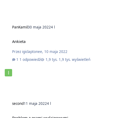
PanKamil
30 maja 2022
4 l
Ankieta
Przez
igiclaptonee
,
10 maja 2022
1 odpowiedź
1,9 tys. wyświetleń
second
11 maja 2022
4 l
Problem z grami wyścigowymi