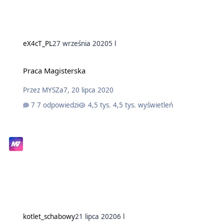
eX4cT_PL
27 września 2020
5 l
Praca Magisterska
Przez
MYSZa7
,
20 lipca 2020
7 odpowiedzi
4,5 tys. wyświetleń
kotlet_schabowy
21 lipca 2020
6 l