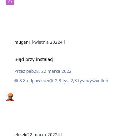
mugen
1 kwietnia 2022
4 l
Błąd przy instalacji
Przez
pab28
,
22 marca 2022
8 odpowiedzi
2,3 tys. wyświetleń
eloszki
22 marca 2022
4 l