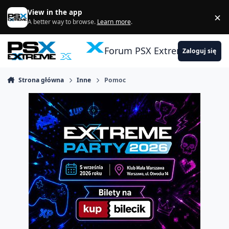
Skocz do zawartości
View in the app
×
Di
A better way to browse.
Learn more
.
Forum PSX Extreme
Zaloguj się
Strona główna
Inne
Pomoc