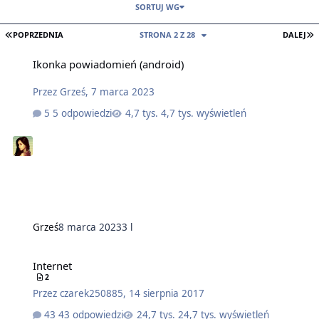
SORTUJ WG
PIERWSZA STRONA
O
POPRZEDNIA
STRONA 2 Z 28
DALEJ
Ikonka powiadomień (android)
Przez
Grześ
,
7 marca 2023
5 odpowiedzi
4,7 tys. wyświetleń
Grześ
8 marca 2023
3 l
Internet
2
Przez
czarek250885
,
14 sierpnia 2017
43 odpowiedzi
24,7 tys. wyświetleń