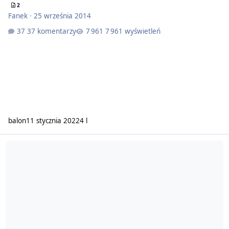
2
Fanek
·
25 września 2014
37 komentarzy
7 961 wyświetleń
balon
11 stycznia 2022
4 l