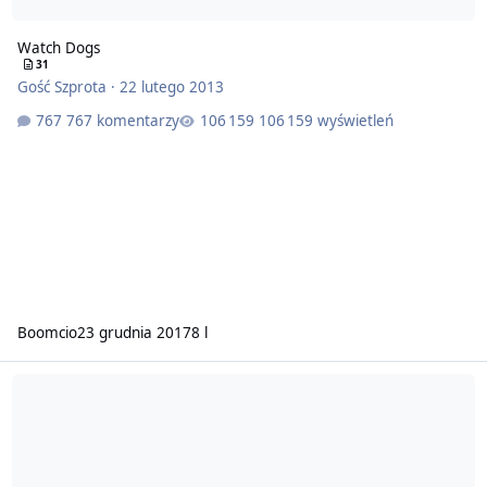
Watch Dogs
31
Gość Szprota
·
22 lutego 2013
767 komentarzy
106 159 wyświetleń
Boomcio
23 grudnia 2017
8 l