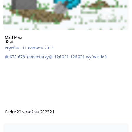
Mad Max
28
Pryxfus
·
11 czerwca 2013
678 komentarzy
126 021 wyświetleń
Cedric
20 września 2023
2 l