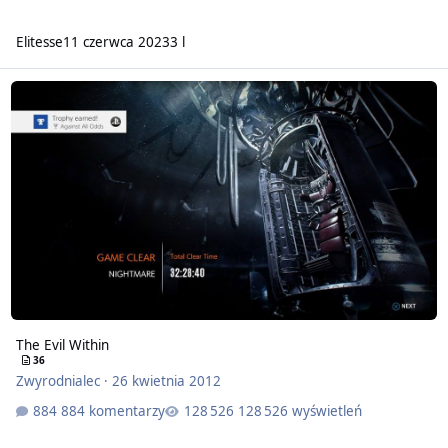
Elitesse
11 czerwca 2023
3 l
The Evil Within
36
Zwyrodnialec
·
26 kwietnia 2012
884 komentarzy
128 526 wyświetleń