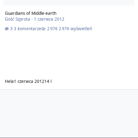
Guardians of Middle-earth
Gość Szprota
·
1 czerwca 2012
3 komentarze
2 976 wyświetleń
Hela
1 czerwca 2012
14 l