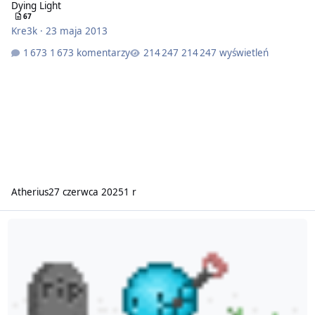
Dying Light
67
Kre3k
·
23 maja 2013
1 673 komentarzy
214 247 wyświetleń
Atherius
27 czerwca 2025
1 r