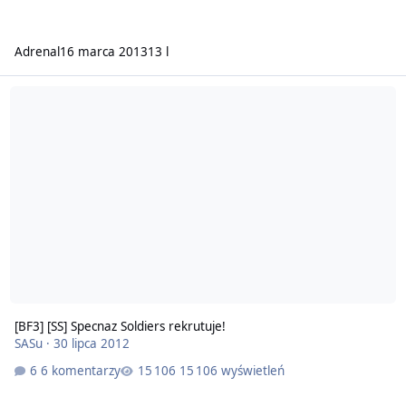
Adrenal
16 marca 2013
13 l
[BF3] [SS] Specnaz Soldiers rekrutuje!
SASu
·
30 lipca 2012
6 komentarzy
15 106 wyświetleń