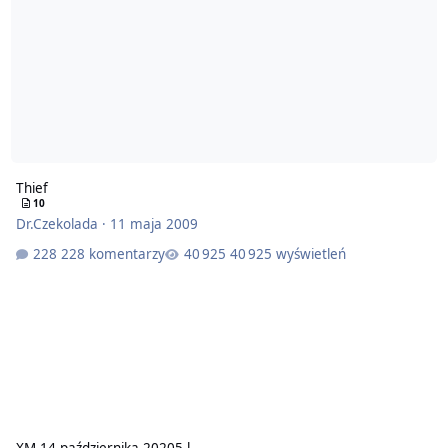
Thief
10
Dr.Czekolada
·
11 maja 2009
228 komentarzy
40 925 wyświetleń
XM.
14 października 2020
5 l