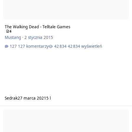
The Walking Dead - Telltale Games
6
Mustang
·
2 stycznia 2015
127 komentarzy
42 834 wyświetleń
Sedrak
27 marca 2021
5 l