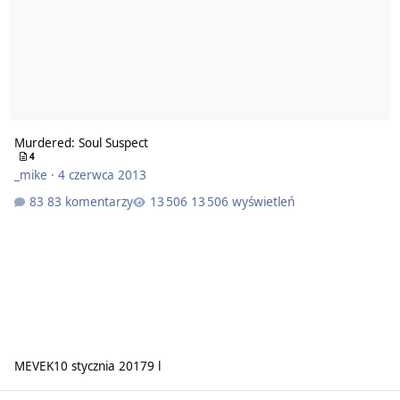
Murdered: Soul Suspect
4
_mike
·
4 czerwca 2013
83 komentarzy
13 506 wyświetleń
MEVEK
10 stycznia 2017
9 l