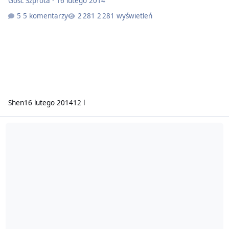
Gość Szprota
·
16 lutego 2014
5 komentarzy
2 281 wyświetleń
Shen
16 lutego 2014
12 l